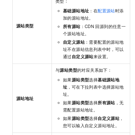
类型：
基础源站地址
：在
配置源站
时添
加的源站地址。
源站类型
所有源站
：
CDN
回源到的任意一
个源站地址。
自定义源站
：需要配置的源站地
址不在源站信息列表中时，可以
通过
自定义源站
来设置。
与
源站类型
的对应关系如下：
如果
源站类型
选择
基础源站地
址
，可在下拉列表中选择源站地
址。
源站地址
如果
源站类型
选择
所有源站
，无
需配置源站地址。
如果
源站类型
选择
自定义源站
，
您可以输入自定义源站地址。