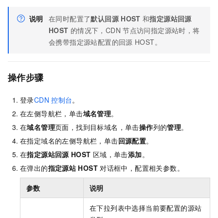
说明
在同时配置了
默认回源
HOST
和
指定源站回源
HOST
的情况下，CDN
节点访问指定源站时，将
会携带指定源站配置的回源
HOST。
操作步骤
登录
CDN
控制台
。
在左侧导航栏，单击
域名管理
。
在
域名管理
页面，找到目标域名，单击
操作
列的
管理
。
在指定域名的左侧导航栏，单击
回源配置
。
在
指定源站回源
HOST
区域，单击
添加
。
在弹出的
指定源站
HOST
对话框中，配置相关参数。
参数
说明
在下拉列表中选择当前要配置的源站