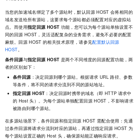
当您的加速域名绑定了多个源站时，默认回源
HOST
会将相同的
域名发送给所有源站，这要求每个源站都必须配置对应的虚拟站
点。而使用
指定回源
HOST
功能，您可以为每个源站单独设置不
同的回源
HOST，灵活适配复杂的业务需求，避免不必要的配置
麻烦。回源
HOST
的相关技术原理，请参见
配置默认回源
HOST
。
条件回源
与
指定回源
HOST
是两个不同维度的回源配置功能，两
者的区别如下：
条件回源
：决定回源到哪个源站。根据请求
URL
路径、参数
等条件，将不同的请求分流到不同的源站地址。
指定回源
HOST
：决定回源时携带的域名（即
HTTP
请求中
的
Host
头）。为每个源站单独配置回源
HOST，不影响请求
被路由到哪个源站。
在多源站场景下，条件回源和指定回源
HOST
需配合使用：先通
过条件回源将请求分流到对应的源站，再通过指定回源
HOST
为
每个源站设置正确的
Host
头，确保源站能正确响应请求。