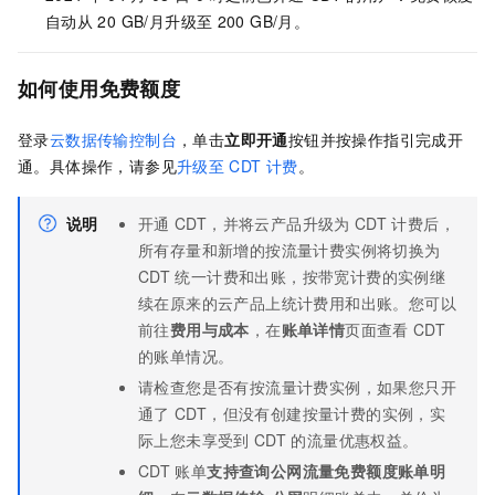
自动从
20 GB/月升级至
200 GB/月。
如何使用免费额度
登录
云数据传输控制台
，单击
立即开通
按钮并按操作指引完成开
通。具体操作，请参见
升级至
CDT
计费
。
说明
开通
CDT
，并将云产品升级为
CDT
计费后，
所有存量和新增的按流量计费实例将切换为
CDT
统一计费和出账，按带宽计费的实例继
续在原来的云产品上统计费用和出账。您可以
前往
费用与成本
，在
账单详情
页面查看
CDT
的账单情况。
请检查您是否有按流量计费实例，如果您只开
通了
CDT，但没有创建按量计费的实例，实
际上您未享受到
CDT
的流量优惠权益。
CDT
账单
支持查询公网流量免费额度账单明