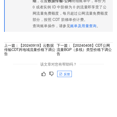
细
，在
云数据传输-公网
明细账单中，单价为
0
或者实例
ID
中阶梯为
0
的流量即享受了公
网流量免费额度，每月超过公网流量免费额度
部分，按照
CDT
阶梯单价计费。
查询账单操作，请参见
账单及用量查询
。
上一篇：
【20240919】云数据
下一篇：
【20240408】CDT公网
传输CDT跨地域流量价格下调公
流量BGP（多线）类型价格下调公
告
告
该文章对您有帮助吗？
反馈