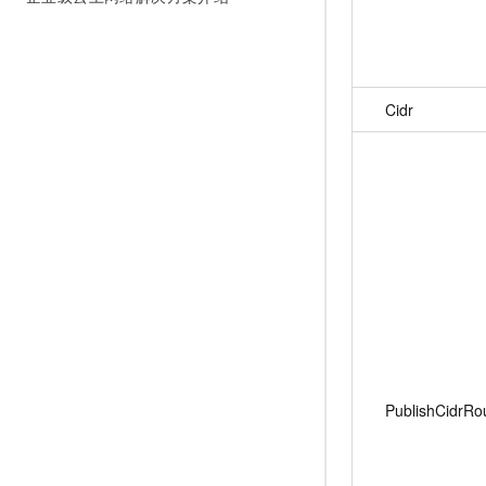
Cidr
PublishCidrRo