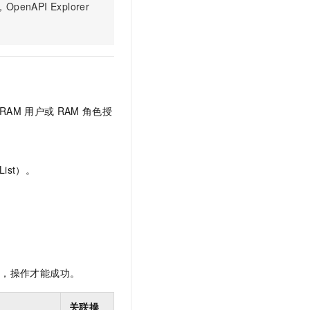
PI Explorer
t.diy 一步搞定创意建站
构建大模型应用的安全防护体系
通过自然语言交互简化开发流程,全栈开发支持
通过阿里云安全产品对 AI 应用进行安全防护
RAM
用户或
RAM
角色授
ist）。
限，操作才能成功。
关联操