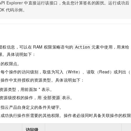
PI Explorer
中直接运行该接口，免去您计算签名的困扰。运行成功后，OpenA
一个 AI 助手
即刻拥有 DeepSeek-R1 满血版
超强辅助，Bol
DK
代码示例。
在企业官网、通讯软件中为客户提供 AI 客服
多种方案随心选，轻松解锁专属 DeepSeek
授权信息，可以在
RAM
权限策略语句的
元素中使用，用来给
Action
限。具体说明如下：
体的权限点。
每个操作的访问级别，取值为写入（Write）、读取（Read）或列出（L
指操作中支持授权的资源类型。具体说明如下：
资源类型，用前面加 * 表示。
资源级授权的操作，用
表示。
全部资源
是指云产品自身定义的条件关键字。
指成功执行操作所需要的其他权限。操作者必须同时具备关联操作的权
访问级