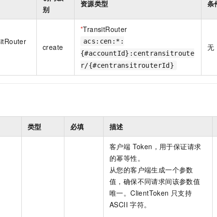
资源类型
条
别
*
TransitRouter
itRouter
acs:cen:*:
create
无
{#accountId}:centransitroute
r/{#centransitrouterId}
类型
必填
描述
客户端 Token，用于保证请求
的幂等性。
从您的客户端生成一个参数
值，确保不同请求间该参数值
唯一。ClientToken 只支持
ASCII 字符。