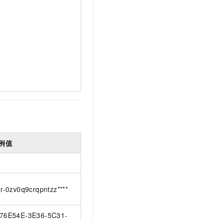
例值
dr-0zv0q9crqpntzz****
76E54E-3E36-5C31-