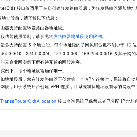
服务生态伙伴
视觉 Coding、空间感知、多模态思考等全面升级
1M上下文，专为长程任务能力而生
云工开物
企业应用
Night Plan 支持 Qwen 3.8-Max
AI 办公
NEW
terCidr
接口仅适用于在您创建转发路由器后，为转发路由器添加地址
Red Hat
30+ 款产品免费体验
夜间 5 折，Qwen/Meoo/TokenPlan 客户专享
AI智能应用
科研合作
ERP
器地址段前，请了解以下信息：
堂（旗舰版）
SUSE
智能客服
AI 应用构建
大模型原生
路由器支持配置转发路由器地址段。
CRM
2个月
自动承接线索
址段功能使用限制，请参见
转发路由器地址段使用限制
。
建站小程序
Qoder
大模型服务平台百炼-应用模版
OA 办公系统
HOT
NEW
最多支持配置 5 个地址段。每个地址段的子网掩码位数不能少于 16 位
面向真实软件
个人版上线、团队版降价；千问3.8-Max首发发尝鲜
丰富多元化的应用模版和解决方案
力提升
财税管理
模板建站
4.0.0/10、224.0.0.0/4、127.0.0.0/8、169.254.0.0/16 及其
万有无界
大模型服务平台百炼-智能体
400电话
定制建站
能与云企业网实例下所有待互通的网段冲突。
的模型效果
灵活可视化地构建企业级 Agent
网实例下，每个地址段需确保唯一。
方案
广告营销
模板小程序
秒悟
人工智能平台 PAI
加地址段后，您在转发路由器下创建第一个 VPN 连接时，系统将自
定制小程序
云端极速 AI 
新一代 AI 视频生成模型，深度适配广告营销等场景
AI Native 的算法工程平台，一站式完成建模、训练、推理服务部署
段，用于系统后台创建 VPN 连接，且系统将从地址段剩余的网段中为 IP
APP 开发
tTransitRouterCidrAllocation
接口查询系统已保留或者已分配 IP 地
建站系统
AI 应用
10分钟微调：让0.6B模型媲美235B模型
多模态数据信
依托云原生高可用架构,实现Dify私有化部署
用1%尺寸在特定领域达到大模型90%以上效果