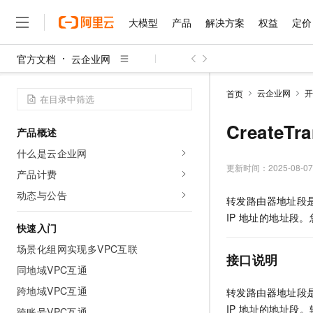
大模型
产品
解决方案
权益
定价
官方文档
云企业网
大模型
产品
解决方案
权益
定价
云市场
伙伴
服务
了解阿里云
精选产品
精选解决方案
普惠上云
产品定价
精选商城
成为销售伙伴
售前咨询
为什么选择阿里云
千问AI平台
云企业网
开
首页
了解云产品的定价详情
大模型服务平台百炼
千问办公，解锁你的工作
普惠上云 官方力荐
分销伙伴
在线服务
网站建设
什么是云计算
大
大模型服务与应用平台
企业级Agent产品，直接
云服务器38元/年起，超
CreateT
产品概述
咨询伙伴
多端小程序
技术领先
云上成本管理
售后服务
千问大模型
Agency Agents：拥
官方推荐返现计划
大模型
什么是云企业网
大模型
精选产品
精选解决方案
Salesforce 国际版订阅
稳定可靠
管理和优化成本
多元化、高性能、安全可靠
推荐新用户得奖励，单订单
更新时间：
2025-08-07
销售伙伴合作计划
产品计费
自助服务
友盟天域
安全合规
人工智能与机器学习
AI
文本生成
无影云电脑
HappyHorse 打造一
云工开物
动态与公告
转发路由器地址段是
无影生态合作计划
在线服务
观测云
分析师报告
随时随地安全接入的云上超
高校专属算力普惠，学生认
计算
互联网应用开发
Qwen3.8-Max
IP
地址的地址段。
HOT
Salesforce On Alibaba C
工单服务
快速入门
智能体时代全能旗舰模型
Tuya 物联网平台阿里云
研究报告与白皮书
云解析DNS
快速拥有专属 OpenClaw
Consulting Partner 合
大数据
容器
场景化组网实现多VPC互联
免费试用
短信专区
接口说明
蓝凌 OA
Qwen3.7-Plus
AI 大模型销售与服务生
同地域VPC互通
现代化应用
存储
天池大赛
能看、能想、能动手的多模
云原生大数据计算服务 Max
解决方案免费试用 新老
电子合同
跨地域VPC互通
转发路由器地址段是
面向分析的企业级SaaS模
最高领取价值200元试用
安全
网络与CDN
AI 算法大赛
Qwen3-VL-Plus
IP 地址的地址
畅捷通
跨账号VPC互通