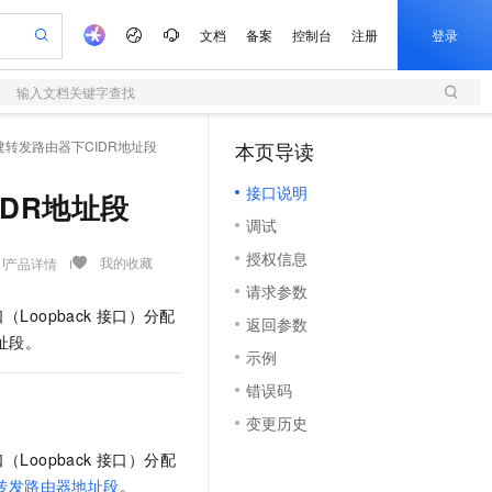
文档
备案
控制台
注册
登录
输入文档关键字查找
验
作计划
器
AI 活动
专业服务
服务伙伴合作计划
开发者社区
加入我们
服务平台百炼
阿里云 OPC 创新助力计划
dr - 创建转发路由器下CIDR地址段
本页导读
（1）
一站式生成采购清单，支持单品或批量购买
S
io：打造专属 AI 语音助手
S产品伙伴计划（繁花）
峰会
造的大模型服务与应用开发平台
轻量应用服务器
一句话生成原生可编辑精美 PPT 文稿
AI 生产力先锋
Al MaaS 服务伙伴赋能合作
域名
博文
Careers
至高可申请百万元
接口说明
性可伸缩的云计算服务
开启高性价比 AI 编程新体验
Qwen-Audio-3.0-Realtime 端到端实时语音角色扮演
输入一句话想法, 轻松生成专业的 PPT
先锋实践拓展 AI 生产力的边界
快速构建应用程序和网站，即刻迈出上云第一步
CIDR地址段
Token 补贴，五大权
计划
海大会
伙伴信用分合作计划
商标
问答
社会招聘
调试
益加速 OPC 成功
S
eek-V4-Pro
数字证书管理服务（原SSL证书）
一键部署幻兽帕鲁游戏服务器
飞天发布时刻
HOT
划
备案
电子书
校园招聘
授权信息
pSeek-V4-Pro
视频创作，一键激活电商全链路生产力
全托管，含MySQL、PostgreSQL、SQL Server、MariaDB多引擎
实现全站HTTPS，呈现可信的WEB访问
一键购买专属联机服务器，轻松开启游戏
所见，即是所愿
我的收藏
产品详情
更多支持
划
公司注册
镜像站
请求参数
视频生成
语音识别与合成
专属 QwenPaw
短信服务
漫剧工坊：一站式动画创作平台
AI 实训营
HOT
oopback
接口）分配
合作伙伴培训与认证
返回参数
划
上云迁移
的智能体编程平台
站生成，高效打造优质广告素材
从聊天伙伴进化为能主动干活的本地数字员工
快速生产连贯的高质量长漫剧
从基础到进阶，Agent 创客手把手教你
国内短信简单易用，安全可靠，秒级触达，全球覆盖200+国家和地区。
e-1.1-T2V
Qwen3-TTS-Flash
址段。
lScope
我要反馈
查询合作伙伴
示例
畅细腻的高质量视频
离线语音合成大模型，多语言方言自适应，低延迟高稳定
n Alibaba Cloud ISV 合作
代维服务
olarDB
建企业门户网站
大数据开发治理平台 DataWorks
10 分钟搭建微信、支付宝小程序
错误码
创新加速
ope
登录合作伙伴管理后台
我要建议
站，无忧落地极速上线
以可视化方式快速构建移动和 PC 门户网站
100%兼容MySQL、PostgreSQL，兼容Oracle，支持集中和分布式
高效部署网站，快速应用到小程序
Data Agent 驱动的一站式 Data+AI 开发治理平台
e-1.1-I2V
Cosyvoice-V3-Flash
变更历史
安全
畅自然，细节丰富
高表现力语音合成大模型，语音克隆听感自然
我要投诉
上云场景组合购
伴
oopback 接口）分配
边界网络安全防护产品
漫剧创作，剧本、分镜、视频高效生成
覆盖90%+业务场景，专享组合折扣价
2V
VPN
Fun-ASR
转发路由器地址段
。