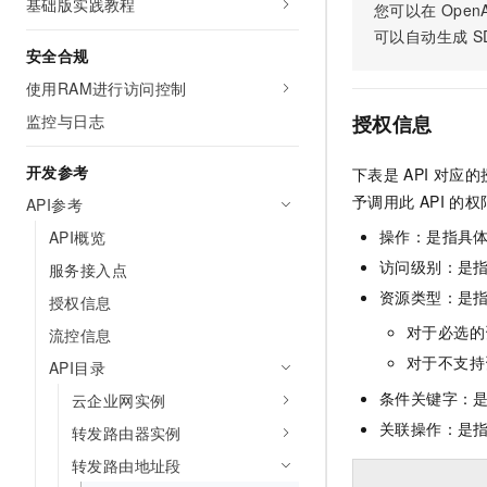
基础版实践教程
您可以在
OpenA
10 分钟在聊天系统中增加
专有云
可以自动生成
S
安全合规
使用RAM进行访问控制
监控与日志
授权信息
开发参考
下表是
API
对应的
予调用此
API
的权
API参考
操作：是指具
API概览
访问级别：是指
服务接入点
资源类型：是
授权信息
对于必选的
流控信息
对于不支持
API目录
条件关键字：
云企业网实例
关联操作：是
转发路由器实例
转发路由地址段