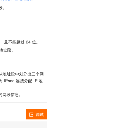
文戏情感细腻自然，动作戏激烈拳拳到肉，实现更强表演能力
支持中英文自由切换，具备更强的噪声鲁棒性
云聚AI 严选权益
SSL 证书
段。
，一键激活高效办公新体验
精选AI产品，从模型到应用全链提效
堡垒机
AI 用量加速计划
应用
防火墙
、识别商机，让客服更高效、服务更出色。
新老同享，达量后返
千问办公
主机安全
NEW
，且不能超过 24 位。
的智能体编程平台
一站式AI生产力平台
子网的地址段。
AI 应用及服务市场
伶鹊
企业级人与Agent协作平台，接入和调度多个数字员工
智能客服平台，对话机器人、对话分析、智能外呼
AI 应用
大模型服务平台百炼 - 全妙
动从地址段中划分出三个网
大模型
应用创作平台
多模态内容创作工具，已接入 DeepSeek
sec 连接分配 IP 地
自然语言处理
址的网段信息。
数据标注
机器学习
息提取
与 AI 智能体进行实时音视频通话
调试
从文本、图片、视频中提取结构化的属性信息
构建支持视频理解的 AI 音视频实时通话应用