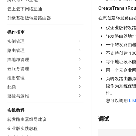
AI 产品 免费试用
网络
安全
云开发大赛
CreateTransitRou
云上云下网络互通
Tableau 订阅
1亿+ 大模型 tokens 和 
升级基础版转发路由器
可观测
入门学习赛
在您创建转发路由
中间件
AI空中课堂在线直播课
140+云产品 免费试用
大模型服务
仅企业版转发
上云与迁云
产品新客免费试用，最长1
数据库
操作指南
转发路由器地
生态解决方案
千问AI平台-Token Plan
实例管理
企业出海
大模型ACA认证体验
大数据计算
一个转发路由器
助力企业全员 AI 认知与能
路由管理
行业生态解决方案
不支持创建 100.6
政企业务
媒体服务
千问AI平台-模型体验
跨地域管理
开发者生态解决方案
每个地址段不
在线体验全尺寸、多种模态
云服务管理
企业服务与云通信
同一个云企业
AI 开发和 AI 应用解决
Happy 系列大模型
组播管理
为转发路由器添
域名与网站
段作为系统保留网
配额
址。
终端用户计算
监控与运维
您可以调用
Lis
Serverless
大模型解决方案
实践教程
开发工具
调试
转发路由器组网建议
快速部署 Dify，高效搭建 
企业版实践教程
迁移与运维管理