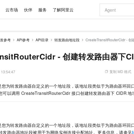
云市场
伙伴
服务
了解阿里云
AI 特惠
数据与 API
成为产品伙伴
企业增值服务
最佳实践
价格计算器
AI 场景体
基础软件
产品伙伴合
阿里云认证
市场活动
配置报价
大模型
发参考
API参考
API目录
转发路由地址段
CreateTransitRouterCi
自助选配和估算价格
新方式
域名与网站
睿译宝，AI翻译排版一步到位
智启 AI 普惠权益
产品生态集成认证中心
企业支持计划
云上春晚
千问官方 MaaS 平台，为开发者和 Agent 而生，新用户赠送 1 亿 + tokens 额度
云服务器 EC
Qwen Aud
AI Coding
阿里云Maa
2026 阿里云
为企业打
数据集
Windows
大模型认证
模型
NEW
NEW
交付可用成果
值低价云产品抢先购
提供智能易用的域名与建站服务
上传文档即自动完成翻译和格式还原
至高享 1亿+免费 tokens，加速 Al 应用落地
安全可靠、弹
智能编程，一键
ransitRouterCidr - 创建转发路由器下
产品生态伙伴
专家技术服务
云上奥运之旅
弹性计算合作
阿里云中企出
手机三要素
宝塔 Linux
全部认证
价格优势
有专属领域专家
对象存储 OSS
GLM-5.2：长任务时代开源旗舰模型
阿里云 OPC 创新助力计划
云数据库 RD
即刻拥有 DeepS
AI 电商营销
产品生态伙伴工作台
企业增值服务台
云栖战略参考
云存储合作计
云栖大会
身份实名认证
CentOS
训练营
推动算力普惠，释放技术红利
的大模型服务
最高返9万
多领域专家智能体,一键组建 AI 虚拟交付团队
至高百万元 Token 补贴，加速一人公司成长
稳定、安全、高性价比、高性能的云存储服务
真正可用的 1M 上下文,一次完成代码全链路开发
轻松解锁专属 Dee
从图文生成到
复制 MD 格式
 13:54:47
云上的中国
数据库合作计
活动全景
短信
Docker
图片和
站式影视创作平台
人工智能平台 PAI
Hermes Agent，打造自进化智能体
Token Plan 模型订阅计划
Qoder
5 分钟轻松部署
AI 广告创作
企业成长
大模型
NEW
信息公告
您为转发路由器自定义的一个地址段，该地址段类似于为路由器环回口（L
看见新力量
云网络合作计
OCR 文字识别
JAVA
级电脑
证享300元代金券
可视化编排打通从文字构思到成片全链路闭环
一站式AI开发、训练和推理服务
自主进化，持久记忆，越用越聪明
Qwen3.8-Max 首发尝鲜，限时加量 10 倍，夜间低至2折
面向真实软件
图文、视频一
Kimi-K3
HappyHors
您可以调用
CreateTransitRouterCidr
接口创建转发路由器下
CIDR
地
NEW
魔搭 Mode
loud
服务实践
官网公告
Kimi 最新旗舰模型，长程编程与推理利器
让文字生成流
金融模力时刻
Salesforce O
版
发票查验
全能环境
Qoder CN
Claude Code + GStack 打造工程团队
千问办公，限时限量积分加倍
云原生数据库 P
低代码高效构
AI 建站
NEW
作计划
计划
创新中心
魔搭 ModelSc
健康状态
让AI从“聊天伙伴”进化为能干活的“数字员工”
覆盖公网/内网、递归/权威、移动APP等全场景解析服务
安装技能 GStack，拥有专属 AI 工程团队
你的AI工作搭子，覆盖日常办公高频场景
基于千问大模型等，支持代码智能生成、研发智能问答
0 代码专业建
客户案例
天气预报查询
操作系统
Deepseek-v4-pro
HappyHors
态合作计划
态智能体模型
旗舰 MoE 大模型，百万上下文与顶尖推理能力
图生视频，流
Compute
同享
容器服务 Kubernetes 版 ACK
万小智 AI 建站低至 15元/月
云防火墙
AI 短剧/漫剧
快递物流查询
WordPress
成为服务伙
高校合作
您为转发路由器自定义的一个地址段，该地址段类似于为路由器环回口（L
式云数据仓库
点，立即开启云上创新
提供一站式管理容器应用的 K8s 服务
送.CN域名，送备案服务码
云原生的云上
AI助力短剧
GLM-5.2
Wan2.7-T
段。转发路由器地址段被用于为网络实例连接分配地址。更多信息，请参见
Ubuntu