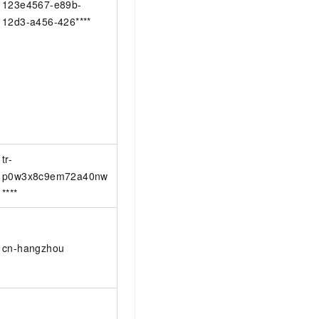
123e4567-e89b-
12d3-a456-426****
tr-
p0w3x8c9em72a40nw
****
cn-hangzhou