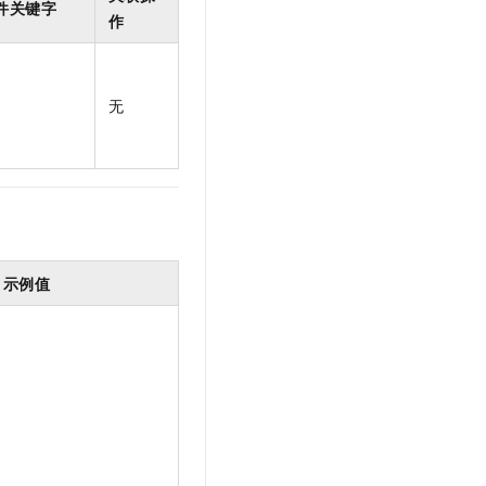
件关键字
作
无
示例值