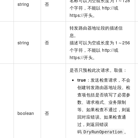
名称可以为空或长度为 1～128
string
否
个字符，不能以 http://或
https://开头。
转发路由器地址段的描述信
息。
string
否
描述可以为空或长度为 1～256
个字符，不能以 http://或
https://开头。
是否只预检此次请求。取值：
true
：发送检查请求，不会
创建转发路由器地址段。检
查项包括是否填写了必需参
数、请求格式、业务限制
等。如果检查不通过，则返
boolean
否
回对应错误。如果检查通
过，则返回错误
码
。
DryRunOperation