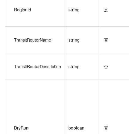
RegionId
string
是
TransitRouterName
string
否
TransitRouterDescription
string
否
DryRun
boolean
否