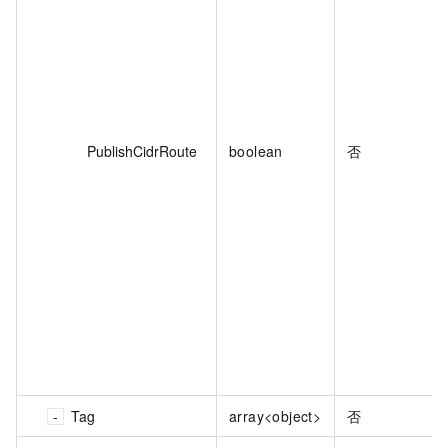
PublishCidrRoute
boolean
否
Tag
array<object>
否