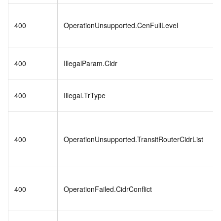
400
OperationUnsupported.CenFullLevel
400
IllegalParam.Cidr
400
Illegal.TrType
400
OperationUnsupported.TransitRouterCidrList
400
OperationFailed.CidrConflict