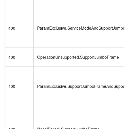
400
ParamExclusive.ServiceModeAndSupportJumboF
400
OperationUnsupported.SupportJumboFrame
400
ParamExclusive.SupportJumboFrameAndSupportM
400
IllegalParam.SupportJumboFrame