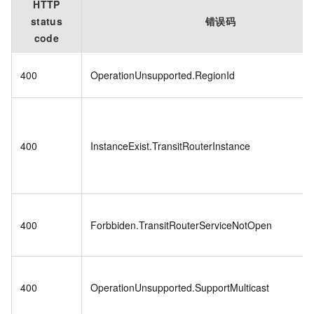
HTTP
status
错误码
code
400
OperationUnsupported.RegionId
400
InstanceExist.TransitRouterInstance
400
Forbbiden.TransitRouterServiceNotOpen
400
OperationUnsupported.SupportMulticast