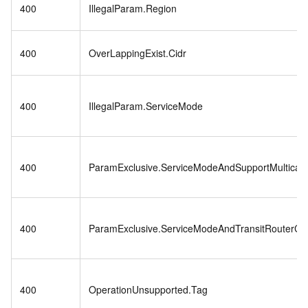
400
IllegalParam.Region
400
OverLappingExist.Cidr
400
IllegalParam.ServiceMode
400
ParamExclusive.ServiceModeAndSupportMulticast
400
ParamExclusive.ServiceModeAndTransitRouterCid
400
OperationUnsupported.Tag