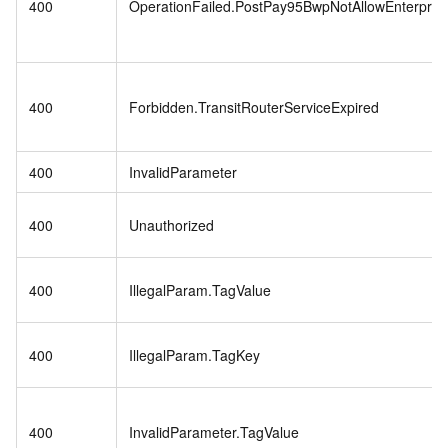
400
OperationFailed.PostPay95BwpNotAllowEnterpris
400
Forbidden.TransitRouterServiceExpired
400
InvalidParameter
400
Unauthorized
400
IllegalParam.TagValue
400
IllegalParam.TagKey
400
InvalidParameter.TagValue