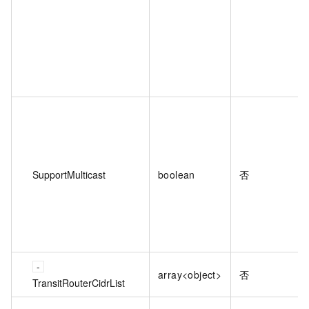
SupportMulticast
boolean
否
array<object>
否
TransitRouterCidrList