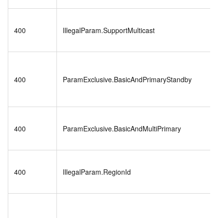
400
IllegalParam.SupportMulticast
400
ParamExclusive.BasicAndPrimaryStandby
400
ParamExclusive.BasicAndMultiPrimary
400
IllegalParam.RegionId