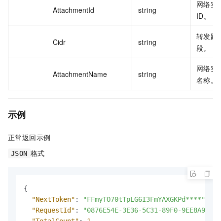
网络实
AttachmentId
string
ID。
转发路
Cidr
string
段。
网络实
AttachmentName
string
名称。
示例
正常返回示例
格式
JSON
{
"NextToken"
:
"FFmyTO70tTpLG6I3FmYAXGKPd****"
,
"RequestId"
:
"0876E54E-3E36-5C31-89F0-9EE8A9266F
"TotalCount"
:
1
,