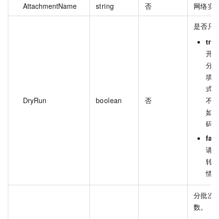
AttachmentName
string
否
网络实
是否只
tru
开
分
填
式
DryRun
boolean
否
不
如
码
fal
请
转
情
分批次
数。