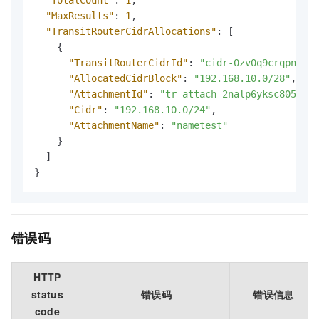
"MaxResults"
:
1
,
"TransitRouterCidrAllocations"
:
[
{
"TransitRouterCidrId"
:
"cidr-0zv0q9crqpntzz*
"AllocatedCidrBlock"
:
"192.168.10.0/28"
,
"AttachmentId"
:
"tr-attach-2nalp6yksc805w***
"Cidr"
:
"192.168.10.0/24"
,
"AttachmentName"
:
"nametest"
}
]
}
错误码
HTTP
status
错误码
错误信息
code