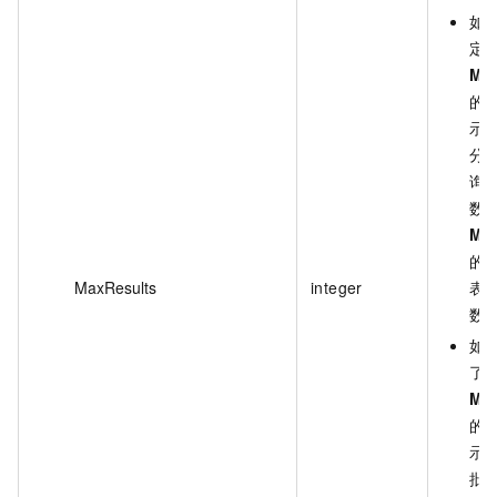
如
定
Ma
的
示
分
询
数
Ma
的
MaxResults
integer
表
数
如
了
Ma
的
示
批