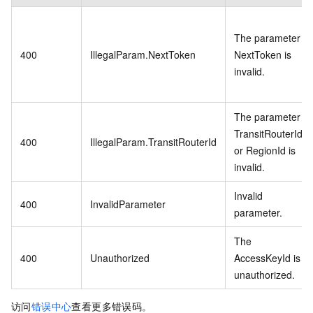
The parameter
400
IllegalParam.NextToken
NextToken is
invalid.
The parameter
TransitRouterId
400
IllegalParam.TransitRouterId
or RegionId is
invalid.
Invalid
400
InvalidParameter
parameter.
The
400
Unauthorized
AccessKeyId is
unauthorized.
访问
错误中心
查看更多错误码。