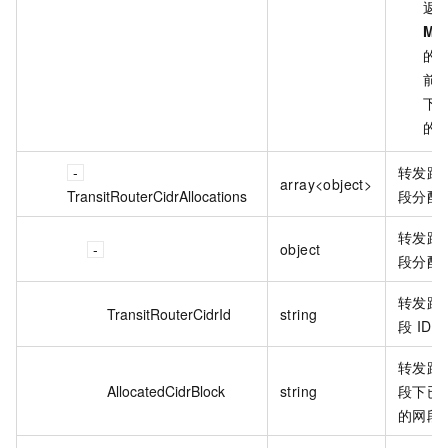
返
Ma
的
前
下
的
转发路
array<object>
TransitRouterCidrAllocations
段分配
转发路
object
段分配
转发路
TransitRouterCidrId
string
段 ID。
转发路
AllocatedCidrBlock
string
段下已
的网段