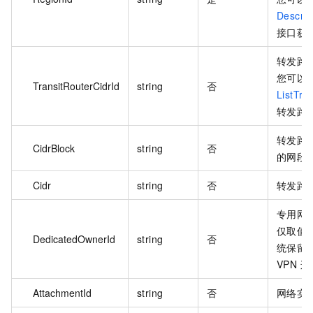
Describ
接口获取
转发路由
您可以
TransitRouterCidrId
string
否
ListTra
转发路由
转发路
CidrBlock
string
否
的网段
Cidr
string
否
转发路
专用网
仅取值
DedicatedOwnerId
string
否
统保留
VPN 
AttachmentId
string
否
网络实例