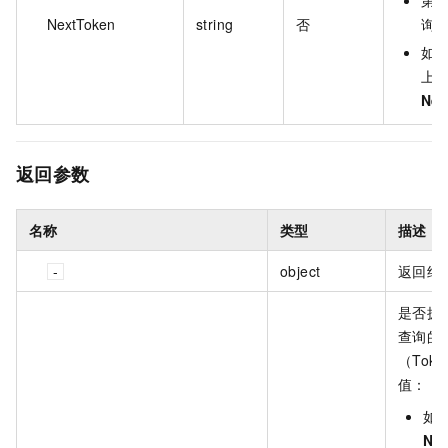
第
NextToken
string
否
询
如
上一
Nex
返回参数
名称
类型
描述
object
返回结
是否拥
查询的
（Tok
值：
如
Ne