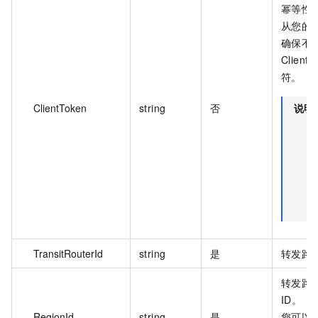
幂等性
从您的
确保不
Client
符。
ClientToken
string
否
说明
TransitRouterId
string
是
转发路由
转发路
ID。
RegionId
string
是
您可以