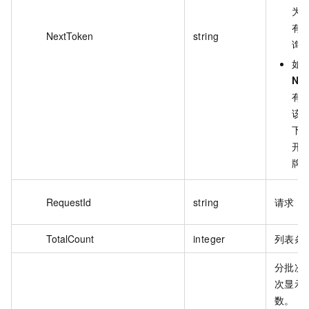
为
有
NextToken
string
询
如
Ne
有
该
下
开
牌
RequestId
string
请求 I
TotalCount
integer
列表条
分批次
次显示
数。