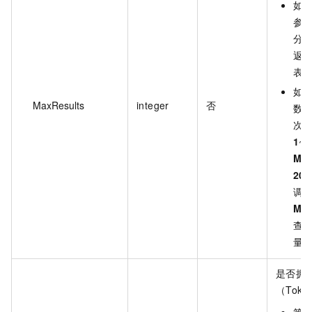
如
参
分
返
表
如
MaxResults
integer
否
数
次
1
~
1
Max
20
调
Max
查
量
是否拥
（Tok