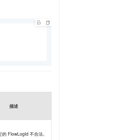
描述
定的
FlowLogId
不合法。