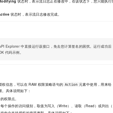
odifying
状态时，表示流日志正在修改中，在该状态下，您只能执行
服务生态伙伴
视觉 Coding、空间感知、多模态思考等全面升级
1M上下文，专为长程任务能力而生
云工开物
企业应用
Night Plan 支持 Qwen 3.8-Max
AI 办公
NEW
Red Hat
30+ 款产品免费体验
夜间 5 折，Qwen/Meoo/TokenPlan 客户专享
AI智能应用
科研合作
ctive
状态时，表示流日志修改完成。
ERP
堂（旗舰版）
SUSE
智能客服
AI 应用构建
大模型原生
CRM
2个月
自动承接线索
建站小程序
Qoder
大模型服务平台百炼-应用模版
OA 办公系统
HOT
NEW
面向真实软件
个人版上线、团队版降价；千问3.8-Max首发发尝鲜
丰富多元化的应用模版和解决方案
力提升
财税管理
模板建站
PI Explorer
中直接运行该接口，免去您计算签名的困扰。运行成功后，OpenA
万有无界
大模型服务平台百炼-智能体
400电话
定制建站
DK
代码示例。
的模型效果
灵活可视化地构建企业级 Agent
方案
广告营销
模板小程序
秒悟
人工智能平台 PAI
定制小程序
云端极速 AI 
新一代 AI 视频生成模型，深度适配广告营销等场景
AI Native 的算法工程平台，一站式完成建模、训练、推理服务部署
APP 开发
授权信息，可以在
RAM
权限策略语句的
元素中使用，用来给
Action
建站系统
限。具体说明如下：
体的权限点。
AI 应用
10分钟微调：让0.6B模型媲美235B模型
多模态数据信
每个操作的访问级别，取值为写入（Write）、读取（Read）或列出（L
依托云原生高可用架构,实现Dify私有化部署
用1%尺寸在特定领域达到大模型90%以上效果
指操作中支持授权的资源类型。具体说明如下：