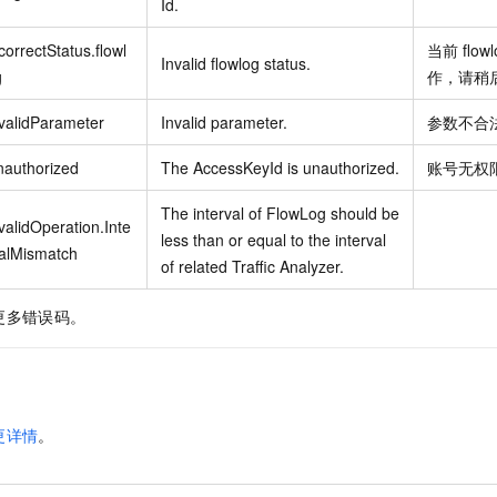
Id.
correctStatus.flowl
当前
flow
Invalid flowlog status.
g
作，请稍
validParameter
Invalid parameter.
参数不合
nauthorized
The AccessKeyId is unauthorized.
账号无权
The interval of FlowLog should be
validOperation.Inte
less than or equal to the interval
alMismatch
of related Traffic Analyzer.
更多错误码。
更详情
。