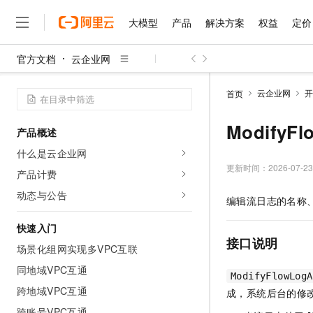
大模型
产品
解决方案
权益
定价
官方文档
云企业网
大模型
产品
解决方案
权益
定价
云市场
伙伴
服务
了解阿里云
精选产品
精选解决方案
普惠上云
产品定价
精选商城
成为销售伙伴
售前咨询
为什么选择阿里云
千问AI平台
云企业网
开
首页
了解云产品的定价详情
大模型服务平台百炼
千问办公，解锁你的工作
普惠上云 官方力荐
分销伙伴
在线服务
网站建设
什么是云计算
大
大模型服务与应用平台
企业级Agent产品，直接
云服务器38元/年起，超
ModifyF
产品概述
咨询伙伴
多端小程序
技术领先
云上成本管理
售后服务
千问大模型
Agency Agents：拥
官方推荐返现计划
大模型
什么是云企业网
大模型
精选产品
精选解决方案
Salesforce 国际版订阅
稳定可靠
管理和优化成本
多元化、高性能、安全可靠
推荐新用户得奖励，单订单
更新时间：
2026-07-23
销售伙伴合作计划
产品计费
自助服务
友盟天域
安全合规
人工智能与机器学习
AI
文本生成
无影云电脑
HappyHorse 打造一
云工开物
动态与公告
编辑流日志的名称
无影生态合作计划
在线服务
观测云
分析师报告
随时随地安全接入的云上超
高校专属算力普惠，学生认
计算
互联网应用开发
Qwen3.8-Max
HOT
Salesforce On Alibaba C
工单服务
快速入门
智能体时代全能旗舰模型
Tuya 物联网平台阿里云
研究报告与白皮书
云解析DNS
快速拥有专属 OpenClaw
Consulting Partner 合
接口说明
大数据
容器
场景化组网实现多VPC互联
免费试用
短信专区
蓝凌 OA
Qwen3.7-Plus
AI 大模型销售与服务生
同地域VPC互通
现代化应用
存储
天池大赛
能看、能想、能动手的多模
ModifyFlowLogA
云原生大数据计算服务 Max
解决方案免费试用 新老
电子合同
跨地域VPC互通
成，系统后台的修
面向分析的企业级SaaS模
最高领取价值200元试用
安全
网络与CDN
AI 算法大赛
Qwen3-VL-Plus
畅捷通
跨账号VPC互通