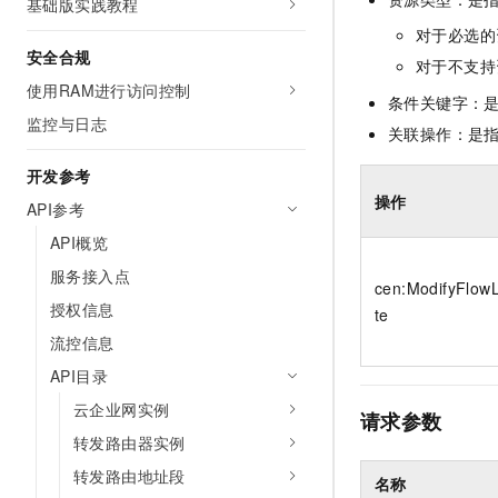
基础版实践教程
10 分钟在聊天系统中增加
专有云
对于必选的
安全合规
对于不支持
使用RAM进行访问控制
条件关键字：
监控与日志
关联操作：是
开发参考
操作
API参考
API概览
服务接入点
cen:ModifyFlowL
授权信息
te
流控信息
API目录
云企业网实例
请求参数
转发路由器实例
转发路由地址段
名称