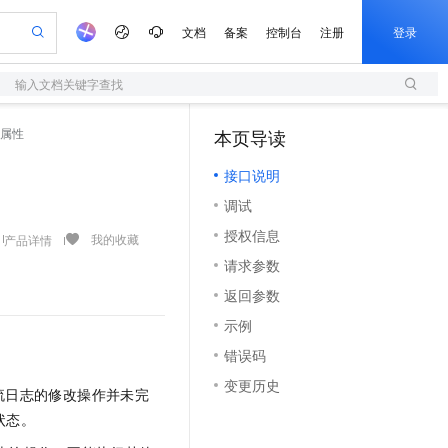
文档
备案
控制台
注册
登录
输入文档关键字查找
验
作计划
器
AI 活动
专业服务
服务伙伴合作计划
开发者社区
加入我们
服务平台百炼
阿里云 OPC 创新助力计划
志的属性
本页导读
（1）
一站式生成采购清单，支持单品或批量购买
S
io：打造专属 AI 语音助手
S产品伙伴计划（繁花）
峰会
造的大模型服务与应用开发平台
轻量应用服务器
一句话生成原生可编辑精美 PPT 文稿
AI 生产力先锋
Al MaaS 服务伙伴赋能合作
域名
博文
Careers
至高可申请百万元
接口说明
性可伸缩的云计算服务
开启高性价比 AI 编程新体验
Qwen-Audio-3.0-Realtime 端到端实时语音角色扮演
输入一句话想法, 轻松生成专业的 PPT
先锋实践拓展 AI 生产力的边界
快速构建应用程序和网站，即刻迈出上云第一步
Token 补贴，五大权
计划
海大会
伙伴信用分合作计划
商标
问答
社会招聘
调试
益加速 OPC 成功
S
eek-V4-Pro
数字证书管理服务（原SSL证书）
一键部署幻兽帕鲁游戏服务器
飞天发布时刻
HOT
划
备案
电子书
校园招聘
授权信息
pSeek-V4-Pro
视频创作，一键激活电商全链路生产力
全托管，含MySQL、PostgreSQL、SQL Server、MariaDB多引擎
实现全站HTTPS，呈现可信的WEB访问
一键购买专属联机服务器，轻松开启游戏
所见，即是所愿
我的收藏
产品详情
更多支持
划
公司注册
镜像站
请求参数
视频生成
语音识别与合成
专属 QwenPaw
短信服务
漫剧工坊：一站式动画创作平台
AI 实训营
HOT
合作伙伴培训与认证
返回参数
划
上云迁移
的智能体编程平台
站生成，高效打造优质广告素材
从聊天伙伴进化为能主动干活的本地数字员工
快速生产连贯的高质量长漫剧
从基础到进阶，Agent 创客手把手教你
国内短信简单易用，安全可靠，秒级触达，全球覆盖200+国家和地区。
e-1.1-T2V
Qwen3-TTS-Flash
lScope
我要反馈
查询合作伙伴
示例
畅细腻的高质量视频
离线语音合成大模型，多语言方言自适应，低延迟高稳定
n Alibaba Cloud ISV 合作
代维服务
olarDB
建企业门户网站
大数据开发治理平台 DataWorks
10 分钟搭建微信、支付宝小程序
错误码
创新加速
ope
登录合作伙伴管理后台
我要建议
站，无忧落地极速上线
以可视化方式快速构建移动和 PC 门户网站
100%兼容MySQL、PostgreSQL，兼容Oracle，支持集中和分布式
高效部署网站，快速应用到小程序
Data Agent 驱动的一站式 Data+AI 开发治理平台
e-1.1-I2V
Cosyvoice-V3-Flash
变更历史
安全
流日志的修改操作并未完
畅自然，细节丰富
高表现力语音合成大模型，语音克隆听感自然
我要投诉
上云场景组合购
伴
状态。
边界网络安全防护产品
漫剧创作，剧本、分镜、视频高效生成
覆盖90%+业务场景，专享组合折扣价
2V
VPN
Fun-ASR