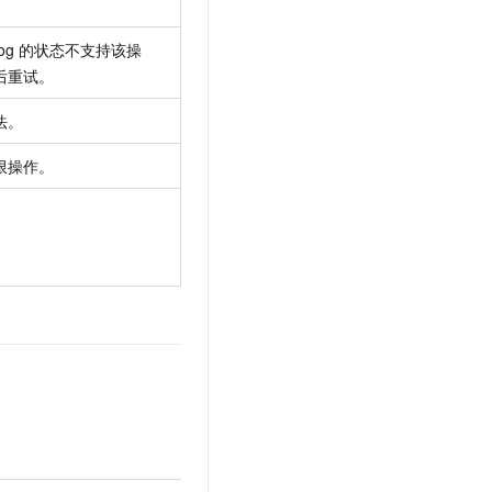
log
的状态不支持该操
后重试。
法。
限操作。