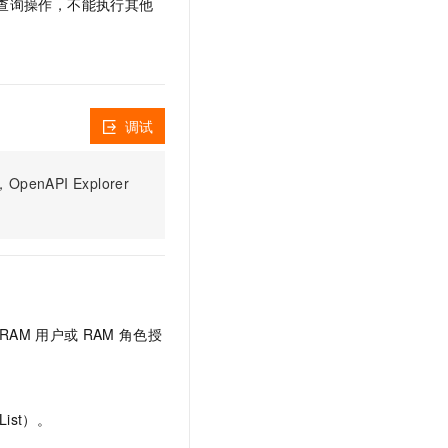
查询操作，不能执行其他
文戏情感细腻自然，动作戏激烈拳拳到肉，实现更强表演能力
支持中英文自由切换，具备更强的噪声鲁棒性
云聚AI 严选权益
SSL 证书
，一键激活高效办公新体验
精选AI产品，从模型到应用全链提效
堡垒机
AI 用量加速计划
应用
防火墙
、识别商机，让客服更高效、服务更出色。
新老同享，达量后返
调试
千问办公
主机安全
NEW
的智能体编程平台
一站式AI生产力平台
PI Explorer
AI 应用及服务市场
伶鹊
企业级人与Agent协作平台，接入和调度多个数字员工
智能客服平台，对话机器人、对话分析、智能外呼
AI 应用
大模型服务平台百炼 - 全妙
大模型
应用创作平台
多模态内容创作工具，已接入 DeepSeek
自然语言处理
RAM
用户或
RAM
角色授
数据标注
机器学习
息提取
与 AI 智能体进行实时音视频通话
ist）。
从文本、图片、视频中提取结构化的属性信息
构建支持视频理解的 AI 音视频实时通话应用