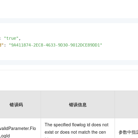
:
"true"
,
d"
:
"9A411874-2EC8-4633-9D30-9012DCE89DD1"
错误码
错误信息
The specified flowlog id does not
validParameter.Flo
exist or does not match the cen
参数中指
LogId