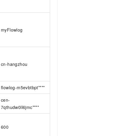
myFlowlog
cn-hangzhou
flowlog-m5evbtbpt****
cen-
7qthudw0ll6jmc****
600