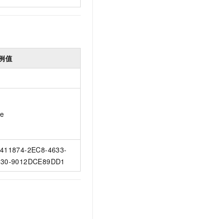
例值
ue
411874-2EC8-4633-
30-9012DCE89DD1