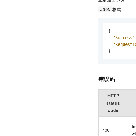
格式
JSON
{
"Success"
"RequestI
}
错误码
HTTP
status
code
In
400
w