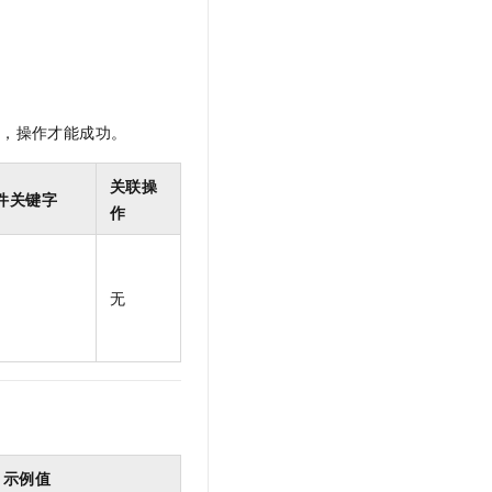
t.diy 一步搞定创意建站
构建大模型应用的安全防护体系
通过自然语言交互简化开发流程,全栈开发支持
通过阿里云安全产品对 AI 应用进行安全防护
限，操作才能成功。
关联操
件关键字
作
无
示例值