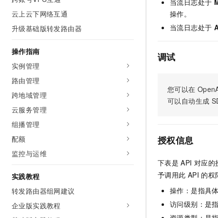
当流日志处于
M
AI 产品 免费试用
网络
安全
云开发大赛
云上云下网络互通
操作。
Tableau 订阅
1亿+ 大模型 tokens 和 
当流日志处于
A
升级基础版转发路由器
可观测
入门学习赛
中间件
AI空中课堂在线直播课
140+云产品 免费试用
大模型服务
上云与迁云
产品新客免费试用，最长1
数据库
操作指南
调试
生态解决方案
千问AI平台-Token Plan
实例管理
企业出海
大模型ACA认证体验
大数据计算
助力企业全员 AI 认知与能
路由管理
行业生态解决方案
政企业务
您可以在
OpenA
媒体服务
千问AI平台-模型体验
跨地域管理
开发者生态解决方案
可以自动生成
S
在线体验全尺寸、多种模态
云服务管理
企业服务与云通信
AI 开发和 AI 应用解决
Happy 系列大模型
组播管理
域名与网站
配额
授权信息
终端用户计算
监控与运维
下表是
API
对应的
Serverless
大模型解决方案
予调用此
API
的权
实践教程
开发工具
操作：是指具
转发路由器组网建议
快速部署 Dify，高效搭建 
访问级别：是指
企业版实践教程
迁移与运维管理
资源类型：是