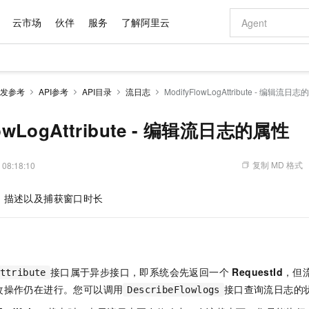
云市场
伙伴
服务
了解阿里云
AI 特惠
数据与 API
成为产品伙伴
企业增值服务
最佳实践
价格计算器
AI 场景体
基础软件
产品伙伴合
阿里云认证
市场活动
配置报价
大模型
发参考
API参考
API目录
流日志
ModifyFlowLogAttribute - 编辑流日
自助选配和估算价格
新方式
域名与网站
睿译宝，AI翻译排版一步到位
智启 AI 普惠权益
产品生态集成认证中心
企业支持计划
云上春晚
千问官方 MaaS 平台，为开发者和 Agent 而生，新用户赠送 1 亿 + tokens 额度
云服务器 EC
Qwen Aud
AI Coding
阿里云Maa
2026 阿里云
为企业打
数据集
Windows
大模型认证
模型
NEW
NEW
交付可用成果
值低价云产品抢先购
提供智能易用的域名与建站服务
上传文档即自动完成翻译和格式还原
至高享 1亿+免费 tokens，加速 Al 应用落地
安全可靠、弹
智能编程，一键
lowLogAttribute - 编辑流日志的属性
产品生态伙伴
专家技术服务
云上奥运之旅
弹性计算合作
阿里云中企出
手机三要素
宝塔 Linux
全部认证
价格优势
有专属领域专家
对象存储 OSS
GLM-5.2：长任务时代开源旗舰模型
阿里云 OPC 创新助力计划
云数据库 RD
即刻拥有 DeepS
AI 电商营销
产品生态伙伴工作台
企业增值服务台
云栖战略参考
云存储合作计
云栖大会
身份实名认证
CentOS
训练营
推动算力普惠，释放技术红利
的大模型服务
最高返9万
多领域专家智能体,一键组建 AI 虚拟交付团队
至高百万元 Token 补贴，加速一人公司成长
稳定、安全、高性价比、高性能的云存储服务
真正可用的 1M 上下文,一次完成代码全链路开发
轻松解锁专属 Dee
从图文生成到
复制 MD 格式
 08:18:10
云上的中国
数据库合作计
活动全景
短信
Docker
图片和
站式影视创作平台
人工智能平台 PAI
Hermes Agent，打造自进化智能体
Token Plan 模型订阅计划
Qoder
5 分钟轻松部署
AI 广告创作
企业成长
大模型
NEW
信息公告
、描述以及捕获窗口时长
看见新力量
云网络合作计
OCR 文字识别
JAVA
级电脑
证享300元代金券
可视化编排打通从文字构思到成片全链路闭环
一站式AI开发、训练和推理服务
自主进化，持久记忆，越用越聪明
Qwen3.8-Max 首发尝鲜，限时加量 10 倍，夜间低至2折
面向真实软件
图文、视频一
Kimi-K3
HappyHors
NEW
魔搭 Mode
loud
服务实践
官网公告
Kimi 最新旗舰模型，长程编程与推理利器
让文字生成流
金融模力时刻
Salesforce O
版
发票查验
全能环境
Qoder CN
Claude Code + GStack 打造工程团队
千问办公，限时限量积分加倍
云原生数据库 P
低代码高效构
AI 建站
NEW
作计划
计划
创新中心
魔搭 ModelSc
健康状态
让AI从“聊天伙伴”进化为能干活的“数字员工”
覆盖公网/内网、递归/权威、移动APP等全场景解析服务
安装技能 GStack，拥有专属 AI 工程团队
你的AI工作搭子，覆盖日常办公高频场景
基于千问大模型等，支持代码智能生成、研发智能问答
0 代码专业建
客户案例
天气预报查询
操作系统
Deepseek-v4-pro
HappyHors
态合作计划
接口属于异步接口，即系统会先返回一个
RequestId
，但
态智能体模型
旗舰 MoE 大模型，百万上下文与顶尖推理能力
图生视频，流
ttribute
Compute
同享
容器服务 Kubernetes 版 ACK
万小智 AI 建站低至 15元/月
云防火墙
AI 短剧/漫剧
快递物流查询
WordPress
成为服务伙
高校合作
改操作仍在进行。您可以调用
接口查询流日志的
DescribeFlowlogs
式云数据仓库
点，立即开启云上创新
提供一站式管理容器应用的 K8s 服务
送.CN域名，送备案服务码
云原生的云上
AI助力短剧
GLM-5.2
Wan2.7-T
Ubuntu