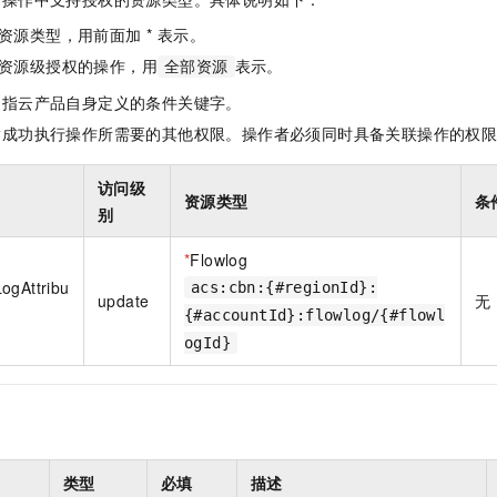
一个 AI 助手
即刻拥有 DeepSeek-R1 满血版
超强辅助，Bol
资源类型，用前面加 * 表示。
在企业官网、通讯软件中为客户提供 AI 客服
多种方案随心选，轻松解锁专属 DeepSeek
资源级授权的操作，用
表示。
全部资源
是指云产品自身定义的条件关键字。
指成功执行操作所需要的其他权限。操作者必须同时具备关联操作的权
访问级
资源类型
条
别
*
Flowlog
ogAttribu
acs:cbn:{#regionId}:
update
无
{#accountId}:flowlog/{#flowl
ogId}
类型
必填
描述