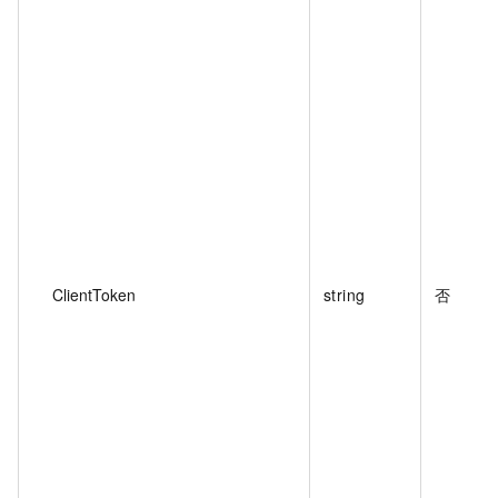
ClientToken
string
否