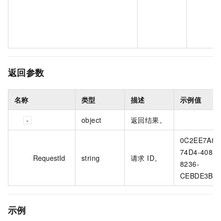
返回参数
名称
类型
描述
示例值
object
返回结果。
0C2EE7A8-
74D4-4081-
RequestId
string
请求 ID。
8236-
CEBDE3BB
示例