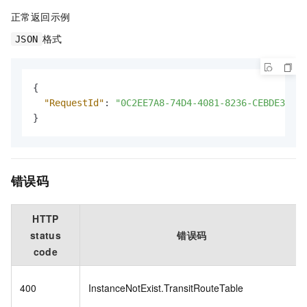
正常返回示例
格式
JSON
{
"RequestId"
:
"0C2EE7A8-74D4-4081-8236-CEBDE3BBCF
}
错误码
HTTP
status
错误码
code
400
InstanceNotExist.TransitRouteTable