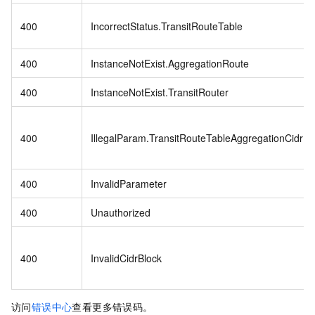
400
IncorrectStatus.TransitRouteTable
400
InstanceNotExist.AggregationRoute
400
InstanceNotExist.TransitRouter
400
IllegalParam.TransitRouteTableAggregationCidr
400
InvalidParameter
400
Unauthorized
400
InvalidCidrBlock
访问
错误中心
查看更多错误码。