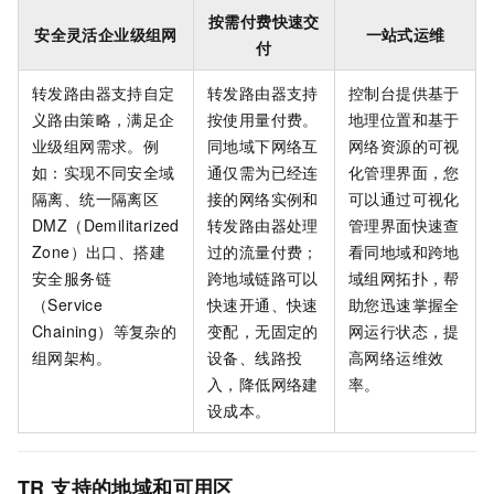
按需付费快速交
安全灵活企业级组网
一站式运维
付
转发路由器支持自定
转发路由器支持
控制台提供基于
义路由策略，满足企
按使用量付费。
地理位置和基于
业级组网需求。例
同地域下网络互
网络资源的可视
如：实现不同安全域
通仅需为已经连
化管理界面，您
隔离、统一隔离区
接的网络实例和
可以通过可视化
DMZ（Demilitarized
转发路由器处理
管理界面快速查
Zone）出口、搭建
过的流量付费；
看同地域和跨地
安全服务链
跨地域链路可以
域组网拓扑，帮
（Service
快速开通、快速
助您迅速掌握全
Chaining）等复杂的
变配，无固定的
网运行状态，提
组网架构。
设备、线路投
高网络运维效
入，降低网络建
率。
设成本。
TR
支持的地域和可用区