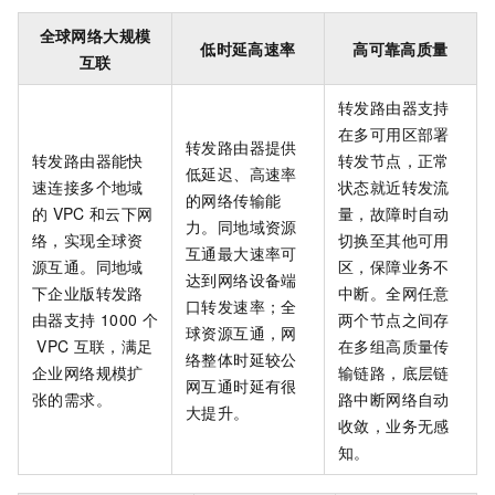
全球网络大规模
低时延高速率
高可靠高质量
互联
转发路由器支持
在多可用区部署
转发路由器提供
转发路由器能快
转发节点，正常
低延迟、高速率
速连接多个地域
状态就近转发流
的网络传输能
的
VPC
和云下网
量，故障时自动
力。同地域资源
络，实现全球资
切换至其他可用
互通最大速率可
源互通。同地域
区，保障业务不
达到网络设备端
下企业版转发路
中断。全网任意
口转发速率；全
由器支持
1000
个
两个节点之间存
球资源互通，网
VPC
互联，满足
在多组高质量传
络整体时延较公
企业网络规模扩
输链路，底层链
网互通时延有很
张的需求。
路中断网络自动
大提升。
收敛，业务无感
知。