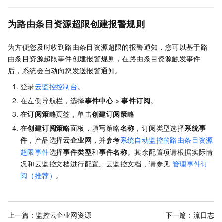
为路由条目资源超限创建报警规则
为方便您及时收到路由条目资源超限的报警通知，您可以基于路
由条目资源超限事件创建报警规则，在路由条目资源触发事件
后，系统会自动向您发送报警通知。
登录
云监控控制台
。
在左侧导航栏，选择
事件中心
>
事件订阅
。
在
订阅策略
页签，单击
创建订阅策略
在
创建订阅策略
面板，填写策略
名称
，订阅类型选择
系统事
件
，产品选择
云企业网
，并参考
系统自动监控的路由条目资源
超限事件
选择
事件类型
和
事件名称
。其余配置项请根据实际情
况和云监控文档进行配置。云监控文档，请参见
管理事件订
阅（推荐）
。
上一篇：
监控云企业网资源
下一篇：
流日志