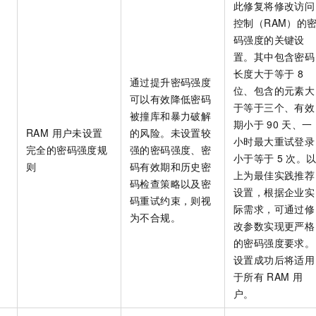
此修复将修改访问
控制（RAM）的
码强度的关键设
置。其中包含密码
长度大于等于
8
通过提升密码强度
位、包含的元素大
可以有效降低密码
于等于三个、有效
被撞库和暴力破解
期小于
90
天、一
RAM 用户未设置
的风险。未设置较
小时最大重试登录
完全的密码强度规
强的密码强度、密
小于等于
5
次。
则
码有效期和历史密
上为最佳实践推荐
码检查策略以及密
设置，根据企业实
码重试约束，则视
际需求，可通过修
为不合规。
改参数实现更严格
的密码强度要求。
设置成功后将适用
于所有
RAM
用
户。