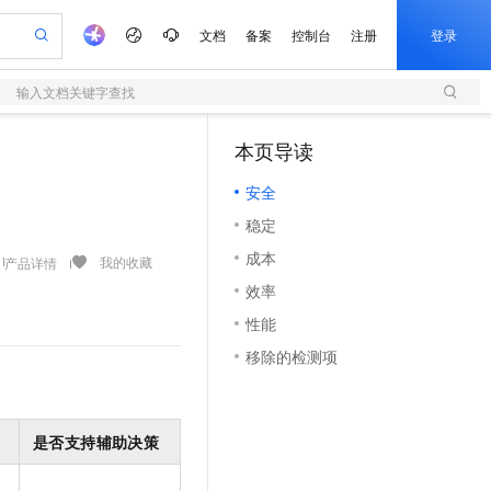
文档
备案
控制台
注册
登录
输入文档关键字查找
验
作计划
器
AI 活动
专业服务
服务伙伴合作计划
开发者社区
加入我们
服务平台百炼
阿里云 OPC 创新助力计划
本页导读
（1）
一站式生成采购清单，支持单品或批量购买
S
io：打造专属 AI 语音助手
S产品伙伴计划（繁花）
峰会
造的大模型服务与应用开发平台
轻量应用服务器
一句话生成原生可编辑精美 PPT 文稿
AI 生产力先锋
Al MaaS 服务伙伴赋能合作
域名
博文
Careers
至高可申请百万元
安全
性可伸缩的云计算服务
开启高性价比 AI 编程新体验
Qwen-Audio-3.0-Realtime 端到端实时语音角色扮演
输入一句话想法, 轻松生成专业的 PPT
先锋实践拓展 AI 生产力的边界
快速构建应用程序和网站，即刻迈出上云第一步
Token 补贴，五大权
计划
海大会
伙伴信用分合作计划
商标
问答
社会招聘
稳定
益加速 OPC 成功
S
eek-V4-Pro
数字证书管理服务（原SSL证书）
一键部署幻兽帕鲁游戏服务器
飞天发布时刻
HOT
划
备案
电子书
校园招聘
成本
pSeek-V4-Pro
视频创作，一键激活电商全链路生产力
全托管，含MySQL、PostgreSQL、SQL Server、MariaDB多引擎
实现全站HTTPS，呈现可信的WEB访问
一键购买专属联机服务器，轻松开启游戏
所见，即是所愿
我的收藏
产品详情
更多支持
划
公司注册
镜像站
效率
视频生成
语音识别与合成
专属 QwenPaw
短信服务
漫剧工坊：一站式动画创作平台
AI 实训营
HOT
合作伙伴培训与认证
性能
划
上云迁移
的智能体编程平台
站生成，高效打造优质广告素材
从聊天伙伴进化为能主动干活的本地数字员工
快速生产连贯的高质量长漫剧
从基础到进阶，Agent 创客手把手教你
国内短信简单易用，安全可靠，秒级触达，全球覆盖200+国家和地区。
e-1.1-T2V
Qwen3-TTS-Flash
lScope
我要反馈
查询合作伙伴
移除的检测项
畅细腻的高质量视频
离线语音合成大模型，多语言方言自适应，低延迟高稳定
n Alibaba Cloud ISV 合作
代维服务
olarDB
建企业门户网站
大数据开发治理平台 DataWorks
10 分钟搭建微信、支付宝小程序
创新加速
ope
登录合作伙伴管理后台
我要建议
站，无忧落地极速上线
以可视化方式快速构建移动和 PC 门户网站
100%兼容MySQL、PostgreSQL，兼容Oracle，支持集中和分布式
高效部署网站，快速应用到小程序
Data Agent 驱动的一站式 Data+AI 开发治理平台
e-1.1-I2V
Cosyvoice-V3-Flash
安全
畅自然，细节丰富
高表现力语音合成大模型，语音克隆听感自然
我要投诉
上云场景组合购
是否支持辅助决策
伴
边界网络安全防护产品
漫剧创作，剧本、分镜、视频高效生成
覆盖90%+业务场景，专享组合折扣价
2V
VPN
Fun-ASR