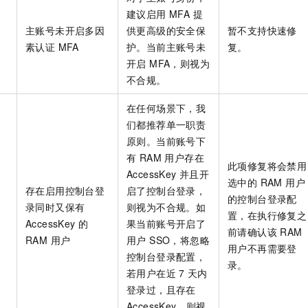
服务生态伙伴
视觉 Coding、空间感知、多模态思考等全面升级
1M上下文，专为长程任务能力而生
云工开物
企业应用
Night Plan 支持 Qwen 3.8-Max
AI 办公
NEW
建议启用 MFA 提
Red Hat
30+ 款产品免费体验
夜间 5 折，Qwen/Meoo/TokenPlan 客户专享
AI智能应用
主账号未开启多因
供更高级的安全保
暂不支持快速修
科研合作
ERP
堂（旗舰版）
SUSE
素认证 MFA
护。当前主账号未
复。
智能客服
AI 应用构建
大模型原生
开启 MFA，则视为
CRM
2个月
自动承接线索
不合规。
建站小程序
Qoder
大模型服务平台百炼-应用模版
OA 办公系统
HOT
NEW
面向真实软件
个人版上线、团队版降价；千问3.8-Max首发发尝鲜
丰富多元化的应用模版和解决方案
在任何场景下，我
力提升
财税管理
模板建站
们都推荐单一职责
万有无界
大模型服务平台百炼-智能体
400电话
定制建站
原则。当前账号下
的模型效果
灵活可视化地构建企业级 Agent
有 RAM 用户存在
方案
广告营销
模板小程序
此项修复将会禁用
秒悟
AccessKey 并且开
人工智能平台 PAI
选中的 RAM 用户
定制小程序
云端极速 AI 
新一代 AI 视频生成模型，深度适配广告营销等场景
AI Native 的算法工程平台，一站式完成建模、训练、推理服务部署
存在启用控制台登
启了控制台登录，
的控制台登录配
录同时又保有
则视为不合规。如
APP 开发
置，在执行修复之
AccessKey 的
果当前账号开启了
前请确认该 RAM
建站系统
RAM 用户
用户 SSO，将忽略
用户不再需要登
控制台登录配置，
录。
AI 应用
10分钟微调：让0.6B模型媲美235B模型
多模态数据信
若用户在近
7
天内
依托云原生高可用架构,实现Dify私有化部署
用1%尺寸在特定领域达到大模型90%以上效果
登录过，且存在
AccessKey，则视