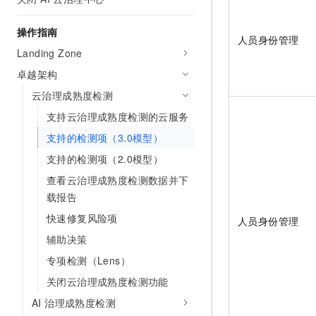
AI 产品 免费试用
网络
安全
云开发大赛
Tableau 订阅
1亿+ 大模型 tokens 和 
操作指南
人员身份管理
可观测
入门学习赛
中间件
AI空中课堂在线直播课
Landing Zone
140+云产品 免费试用
大模型服务
上云与迁云
产品新客免费试用，最长1
数据库
卓越架构
生态解决方案
千问AI平台-Token Plan
云治理成熟度检测
企业出海
大模型ACA认证体验
大数据计算
助力企业全员 AI 认知与能
支持云治理成熟度检测的云服务
行业生态解决方案
政企业务
媒体服务
千问AI平台-模型体验
支持的检测项（3.0模型）
开发者生态解决方案
在线体验全尺寸、多种模态
支持的检测项（2.0模型）
企业服务与云通信
AI 开发和 AI 应用解决
Happy 系列大模型
查看云治理成熟度检测数据并下
域名与网站
载报告
终端用户计算
快速修复风险项
人员身份管理
辅助决策
Serverless
大模型解决方案
专项检测（Lens）
开发工具
快速部署 Dify，高效搭建 
关闭云治理成熟度检测功能
迁移与运维管理
AI 治理成熟度检测