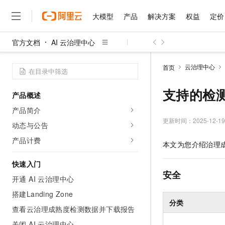
大模型
产品
解决方案
权益
定价
官方文档
AI 云治理中心
大模型
产品
解决方案
权益
定价
云市场
伙伴
服务
了解阿里云
精选产品
精选解决方案
普惠上云
产品定价
精选商城
成为销售伙伴
售前咨询
为什么选择阿里云
千问AI平台
云治理中心
首页
了解云产品的定价详情
大模型服务平台百炼
千问办公，解锁你的工作
普惠上云 官方力荐
分销伙伴
在线服务
网站建设
什么是云计算
大
大模型服务与应用平台
企业级Agent产品，直接
云服务器38元/年起，超
支持的检测
产品概述
咨询伙伴
多端小程序
技术领先
云上成本管理
售后服务
千问大模型
Agency Agents：拥
官方推荐返现计划
大模型
产品简介
大模型
精选产品
精选解决方案
Salesforce 国际版订阅
稳定可靠
管理和优化成本
多元化、高性能、安全可靠
推荐新用户得奖励，单订单
更新时间：
2025-12-19
销售伙伴合作计划
动态与公告
自助服务
友盟天域
安全合规
人工智能与机器学习
AI
文本生成
无影云电脑
HappyHorse 打造一
云工开物
产品计费
本文为您介绍治理
无影生态合作计划
在线服务
观测云
分析师报告
随时随地安全接入的云上超
高校专属算力普惠，学生认
计算
互联网应用开发
Qwen3.8-Max
HOT
Salesforce On Alibaba C
工单服务
快速入门
智能体时代全能旗舰模型
Tuya 物联网平台阿里云
研究报告与白皮书
云解析DNS
快速拥有专属 OpenClaw
Consulting Partner 合
安全
大数据
容器
开通 AI 云治理中心
免费试用
短信专区
蓝凌 OA
Qwen3.7-Plus
AI 大模型销售与服务生
搭建Landing Zone
现代化应用
存储
天池大赛
能看、能想、能动手的多模
云原生大数据计算服务 Max
解决方案免费试用 新老
分类
电子合同
查看云治理成熟度检测数据并下载报告
面向分析的企业级SaaS模
最高领取价值200元试用
安全
网络与CDN
AI 算法大赛
Qwen3-VL-Plus
畅捷通
关闭 AI 云治理中心