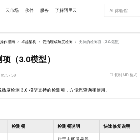
云市场
伙伴
服务
了解阿里云
AI 特惠
数据与 API
成为产品伙伴
企业增值服务
最佳实践
价格计算器
AI 场景体
基础软件
产品伙伴合
阿里云认证
市场活动
配置报价
大模型
操作指南
卓越架构
云治理成熟度检测
支持的检测项（3.0模型）
自助选配和估算价格
新方式
域名与网站
睿译宝，AI翻译排版一步到位
智启 AI 普惠权益
产品生态集成认证中心
企业支持计划
云上春晚
千问官方 MaaS 平台，为开发者和 Agent 而生，新用户赠送 1 亿 + tokens 额度
云服务器 EC
Qwen Aud
AI Coding
阿里云Maa
2026 阿里云
为企业打
数据集
Windows
大模型认证
模型
NEW
NEW
交付可用成果
值低价云产品抢先购
提供智能易用的域名与建站服务
上传文档即自动完成翻译和格式还原
至高享 1亿+免费 tokens，加速 Al 应用落地
安全可靠、弹
智能编程，一键
项（3.0模型）
产品生态伙伴
专家技术服务
云上奥运之旅
弹性计算合作
阿里云中企出
手机三要素
宝塔 Linux
全部认证
价格优势
有专属领域专家
对象存储 OSS
GLM-5.2：长任务时代开源旗舰模型
阿里云 OPC 创新助力计划
云数据库 RD
即刻拥有 DeepS
AI 电商营销
产品生态伙伴工作台
企业增值服务台
云栖战略参考
云存储合作计
云栖大会
身份实名认证
CentOS
训练营
推动算力普惠，释放技术红利
的大模型服务
最高返9万
多领域专家智能体,一键组建 AI 虚拟交付团队
至高百万元 Token 补贴，加速一人公司成长
稳定、安全、高性价比、高性能的云存储服务
真正可用的 1M 上下文,一次完成代码全链路开发
轻松解锁专属 Dee
从图文生成到
复制 MD 格式
 05:57:58
云上的中国
数据库合作计
活动全景
短信
Docker
图片和
站式影视创作平台
人工智能平台 PAI
Hermes Agent，打造自进化智能体
Token Plan 模型订阅计划
Qoder
5 分钟轻松部署
AI 广告创作
企业成长
大模型
NEW
信息公告
成熟度检测
3.0
模型支持的检测项，方便您查询和使用。
看见新力量
云网络合作计
OCR 文字识别
JAVA
级电脑
证享300元代金券
可视化编排打通从文字构思到成片全链路闭环
一站式AI开发、训练和推理服务
自主进化，持久记忆，越用越聪明
Qwen3.8-Max 首发尝鲜，限时加量 10 倍，夜间低至2折
面向真实软件
图文、视频一
Kimi-K3
HappyHors
NEW
魔搭 Mode
loud
服务实践
官网公告
Kimi 最新旗舰模型，长程编程与推理利器
让文字生成流
金融模力时刻
Salesforce O
版
发票查验
全能环境
Qoder CN
Claude Code + GStack 打造工程团队
千问办公，限时限量积分加倍
云原生数据库 P
低代码高效构
AI 建站
NEW
作计划
计划
创新中心
魔搭 ModelSc
健康状态
让AI从“聊天伙伴”进化为能干活的“数字员工”
覆盖公网/内网、递归/权威、移动APP等全场景解析服务
安装技能 GStack，拥有专属 AI 工程团队
你的AI工作搭子，覆盖日常办公高频场景
基于千问大模型等，支持代码智能生成、研发智能问答
0 代码专业建
客户案例
天气预报查询
操作系统
Deepseek-v4-pro
HappyHors
态合作计划
态智能体模型
旗舰 MoE 大模型，百万上下文与顶尖推理能力
图生视频，流
Compute
同享
容器服务 Kubernetes 版 ACK
万小智 AI 建站低至 15元/月
云防火墙
AI 短剧/漫剧
检测项
检测项说明
快速修复说明
快递物流查询
WordPress
成为服务伙
高校合作
式云数据仓库
点，立即开启云上创新
提供一站式管理容器应用的 K8s 服务
送.CN域名，送备案服务码
云原生的云上
AI助力短剧
GLM-5.2
Wan2.7-T
Ubuntu
对于主账号身份，