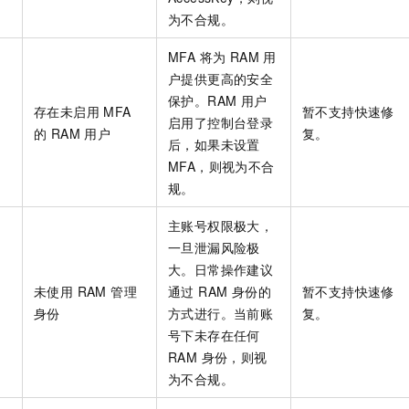
一个 AI 助手
即刻拥有 DeepSeek-R1 满血版
超强辅助，Bol
为不合规。
在企业官网、通讯软件中为客户提供 AI 客服
多种方案随心选，轻松解锁专属 DeepSeek
MFA 将为 RAM 用
户提供更高的安全
保护。RAM 用户
存在未启用 MFA
暂不支持快速修
启用了控制台登录
的 RAM 用户
复。
后，如果未设置
MFA，则视为不合
规。
主账号权限极大，
一旦泄漏风险极
大。日常操作建议
未使用 RAM 管理
通过 RAM 身份的
暂不支持快速修
身份
方式进行。当前账
复。
号下未存在任何
RAM 身份，则视
为不合规。