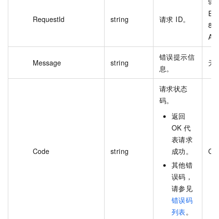
90
E3
RequestId
string
请求 ID。
89
A9
错误提示信
Message
string
无
息。
请求状态
码。
返回
OK 代
表请求
Code
string
成功。
OK
其他错
误码，
请参见
错误码
列表
。