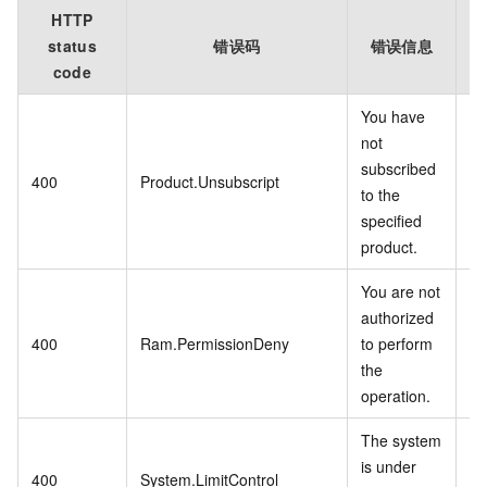
HTTP
status
错误码
错误信息
code
You have
not
您
subscribed
400
Product.Unsubscript
指
to the
品
specified
product.
You are not
authorized
您
400
Ram.PermissionDeny
to perform
该
the
operation.
The system
is under
系
400
System.LimitControl