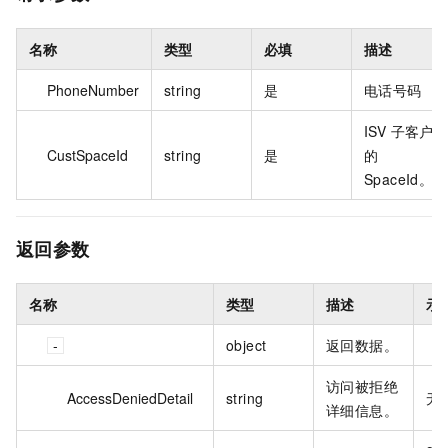
名称
类型
必填
描述
PhoneNumber
string
是
电话号码
ISV 子客户
CustSpaceId
string
是
的
SpaceId。
返回参数
名称
类型
描述
示
object
返回数据。
访问被拒绝
AccessDeniedDetail
string
无
详细信息。