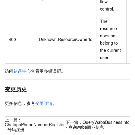
flow
控
control.
The
resource
does not
资
400
Unknown.ResourceOwnerId
belong to
当
the current
user.
访问
错误中心
查看更多错误码。
变更历史
更多信息，参考
变更详情
。
上一篇：
下一篇：
QueryWabaBusinessInfo
ChatappPhoneNumberRegister
- 查询waba商业信息
- 号码注册