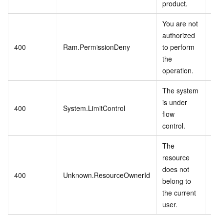
product.
You are not
authorized
您
400
Ram.PermissionDeny
to perform
该
the
operation.
The system
is under
系
400
System.LimitControl
flow
控
control.
The
resource
does not
资
400
Unknown.ResourceOwnerId
belong to
当
the current
user.