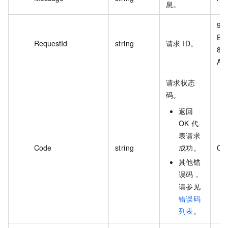
息。
90
E3
RequestId
string
请求 ID。
89
A9
请求状态
码。
返回
OK 代
表请求
Code
string
成功。
OK
其他错
误码，
请参见
错误码
列表
。