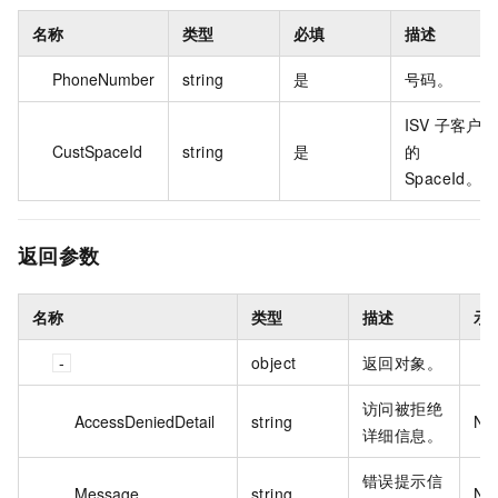
名称
类型
必填
描述
PhoneNumber
string
是
号码。
ISV 子客户
CustSpaceId
string
是
的
SpaceId。
返回参数
名称
类型
描述
示
object
返回对象。
访问被拒绝
AccessDeniedDetail
string
No
详细信息。
错误提示信
Message
string
No