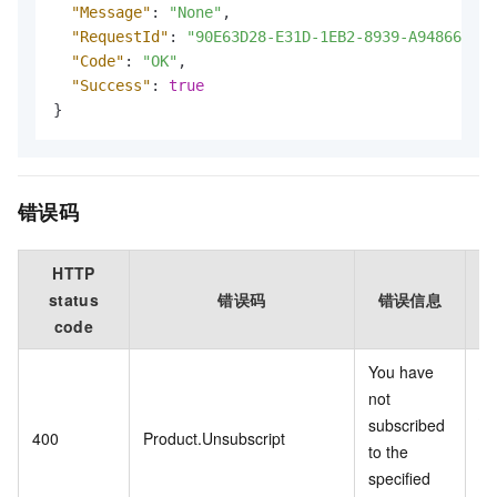
"Message"
:
"None"
,
"RequestId"
:
"90E63D28-E31D-1EB2-8939-A9486641**
"Code"
:
"OK"
,
"Success"
:
true
}
错误码
HTTP
status
错误码
错误信息
code
You have
not
您
subscribed
400
Product.Unsubscript
指
to the
品
specified