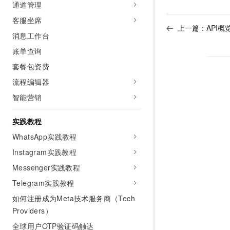
通道管理
AI 产品 免费试用
网络
安全
云开发大赛
Tableau 订阅
客服坐席
1亿+ 大模型 tokens 和 
上一篇：
API概
可观测
入门学习赛
中间件
AI空中课堂在线直播课
消息工作台
140+云产品 免费试用
大模型服务
上云与迁云
账单查询
产品新客免费试用，最长1
数据库
生态解决方案
套餐包资费
千问AI平台-Token Plan
企业出海
大模型ACA认证体验
大数据计算
流程编辑器
助力企业全员 AI 认知与能
行业生态解决方案
政企业务
媒体服务
智能营销
千问AI平台-模型体验
开发者生态解决方案
在线体验全尺寸、多种模态
企业服务与云通信
实践教程
AI 开发和 AI 应用解决
Happy 系列大模型
WhatsApp实践教程
域名与网站
Instagram实践教程
终端用户计算
Messenger实践教程
Serverless
大模型解决方案
Telegram实践教程
如何注册成为Meta技术服务商（Tech
开发工具
快速部署 Dify，高效搭建 
Providers）
迁移与运维管理
全球用户OTP验证码触达