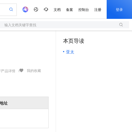
文档
备案
控制台
注册
登录
输入文档关键字查找
验
作计划
器
AI 活动
专业服务
服务伙伴合作计划
开发者社区
加入我们
服务平台百炼
阿里云 OPC 创新助力计划
本页导读
（1）
一站式生成采购清单，支持单品或批量购买
S
io：打造专属 AI 语音助手
S产品伙伴计划（繁花）
峰会
造的大模型服务与应用开发平台
轻量应用服务器
一句话生成原生可编辑精美 PPT 文稿
AI 生产力先锋
Al MaaS 服务伙伴赋能合作
域名
博文
Careers
至高可申请百万元
亚太
性可伸缩的云计算服务
开启高性价比 AI 编程新体验
Qwen-Audio-3.0-Realtime 端到端实时语音角色扮演
输入一句话想法, 轻松生成专业的 PPT
先锋实践拓展 AI 生产力的边界
快速构建应用程序和网站，即刻迈出上云第一步
Token 补贴，五大权
计划
海大会
伙伴信用分合作计划
商标
问答
社会招聘
益加速 OPC 成功
S
eek-V4-Pro
数字证书管理服务（原SSL证书）
一键部署幻兽帕鲁游戏服务器
飞天发布时刻
HOT
划
备案
电子书
校园招聘
pSeek-V4-Pro
视频创作，一键激活电商全链路生产力
全托管，含MySQL、PostgreSQL、SQL Server、MariaDB多引擎
实现全站HTTPS，呈现可信的WEB访问
一键购买专属联机服务器，轻松开启游戏
所见，即是所愿
我的收藏
产品详情
更多支持
划
公司注册
镜像站
视频生成
语音识别与合成
专属 QwenPaw
短信服务
漫剧工坊：一站式动画创作平台
AI 实训营
HOT
合作伙伴培训与认证
划
上云迁移
的智能体编程平台
站生成，高效打造优质广告素材
从聊天伙伴进化为能主动干活的本地数字员工
快速生产连贯的高质量长漫剧
从基础到进阶，Agent 创客手把手教你
国内短信简单易用，安全可靠，秒级触达，全球覆盖200+国家和地区。
e-1.1-T2V
Qwen3-TTS-Flash
lScope
我要反馈
查询合作伙伴
畅细腻的高质量视频
离线语音合成大模型，多语言方言自适应，低延迟高稳定
n Alibaba Cloud ISV 合作
代维服务
olarDB
建企业门户网站
大数据开发治理平台 DataWorks
10 分钟搭建微信、支付宝小程序
地址
创新加速
ope
登录合作伙伴管理后台
我要建议
站，无忧落地极速上线
以可视化方式快速构建移动和 PC 门户网站
100%兼容MySQL、PostgreSQL，兼容Oracle，支持集中和分布式
高效部署网站，快速应用到小程序
Data Agent 驱动的一站式 Data+AI 开发治理平台
e-1.1-I2V
Cosyvoice-V3-Flash
安全
畅自然，细节丰富
高表现力语音合成大模型，语音克隆听感自然
我要投诉
上云场景组合购
伴
边界网络安全防护产品
漫剧创作，剧本、分镜、视频高效生成
覆盖90%+业务场景，专享组合折扣价
2V
VPN
Fun-ASR