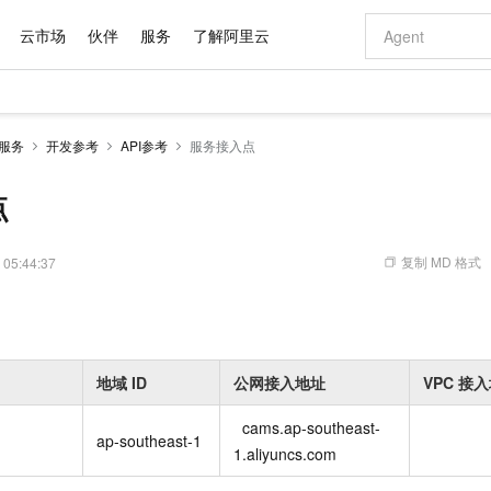
云市场
伙伴
服务
了解阿里云
AI 特惠
数据与 API
成为产品伙伴
企业增值服务
最佳实践
价格计算器
AI 场景体
基础软件
产品伙伴合
阿里云认证
市场活动
配置报价
大模型
息服务
开发参考
API参考
服务接入点
自助选配和估算价格
新方式
域名与网站
睿译宝，AI翻译排版一步到位
智启 AI 普惠权益
产品生态集成认证中心
企业支持计划
云上春晚
千问官方 MaaS 平台，为开发者和 Agent 而生，新用户赠送 1 亿 + tokens 额度
云服务器 EC
Qwen Aud
AI Coding
阿里云Maa
2026 阿里云
为企业打
数据集
Windows
大模型认证
模型
NEW
NEW
交付可用成果
值低价云产品抢先购
提供智能易用的域名与建站服务
上传文档即自动完成翻译和格式还原
至高享 1亿+免费 tokens，加速 Al 应用落地
安全可靠、弹
智能编程，一键
点
产品生态伙伴
专家技术服务
云上奥运之旅
弹性计算合作
阿里云中企出
手机三要素
宝塔 Linux
全部认证
价格优势
有专属领域专家
对象存储 OSS
GLM-5.2：长任务时代开源旗舰模型
阿里云 OPC 创新助力计划
云数据库 RD
即刻拥有 DeepS
AI 电商营销
产品生态伙伴工作台
企业增值服务台
云栖战略参考
云存储合作计
云栖大会
身份实名认证
CentOS
训练营
推动算力普惠，释放技术红利
的大模型服务
最高返9万
多领域专家智能体,一键组建 AI 虚拟交付团队
至高百万元 Token 补贴，加速一人公司成长
稳定、安全、高性价比、高性能的云存储服务
真正可用的 1M 上下文,一次完成代码全链路开发
轻松解锁专属 Dee
从图文生成到
复制 MD 格式
 05:44:37
云上的中国
数据库合作计
活动全景
短信
Docker
图片和
站式影视创作平台
人工智能平台 PAI
Hermes Agent，打造自进化智能体
Token Plan 模型订阅计划
Qoder
5 分钟轻松部署
AI 广告创作
企业成长
大模型
NEW
信息公告
看见新力量
云网络合作计
OCR 文字识别
JAVA
级电脑
证享300元代金券
可视化编排打通从文字构思到成片全链路闭环
一站式AI开发、训练和推理服务
自主进化，持久记忆，越用越聪明
Qwen3.8-Max 首发尝鲜，限时加量 10 倍，夜间低至2折
面向真实软件
图文、视频一
Kimi-K3
HappyHors
NEW
魔搭 Mode
loud
服务实践
官网公告
Kimi 最新旗舰模型，长程编程与推理利器
让文字生成流
金融模力时刻
Salesforce O
版
发票查验
全能环境
Qoder CN
Claude Code + GStack 打造工程团队
千问办公，限时限量积分加倍
云原生数据库 P
低代码高效构
AI 建站
NEW
作计划
地域
ID
公网接入地址
VPC
接入
计划
创新中心
魔搭 ModelSc
健康状态
让AI从“聊天伙伴”进化为能干活的“数字员工”
覆盖公网/内网、递归/权威、移动APP等全场景解析服务
安装技能 GStack，拥有专属 AI 工程团队
你的AI工作搭子，覆盖日常办公高频场景
基于千问大模型等，支持代码智能生成、研发智能问答
0 代码专业建
客户案例
天气预报查询
操作系统
Deepseek-v4-pro
HappyHors
态合作计划
cams.ap-southeast-
态智能体模型
旗舰 MoE 大模型，百万上下文与顶尖推理能力
图生视频，流
Compute
同享
容器服务 Kubernetes 版 ACK
万小智 AI 建站低至 15元/月
云防火墙
AI 短剧/漫剧
ap-southeast-1
快递物流查询
WordPress
成为服务伙
高校合作
1.aliyuncs.com
式云数据仓库
点，立即开启云上创新
提供一站式管理容器应用的 K8s 服务
送.CN域名，送备案服务码
云原生的云上
AI助力短剧
GLM-5.2
Wan2.7-T
Ubuntu