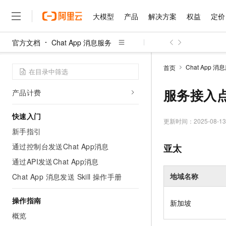
Messenger通道说明
大模型
产品
解决方案
权益
定价
Email通道说明
Telegram通道说明
官方文档
Chat App 消息服务
LINE通道说明
大模型
产品
解决方案
权益
定价
云市场
伙伴
服务
了解阿里云
精选产品
精选解决方案
普惠上云
产品定价
精选商城
成为销售伙伴
售前咨询
为什么选择阿里云
流程编辑器说明
千问AI平台
Chat App 消
首页
了解云产品的定价详情
CPaaS平台
大模型服务平台百炼
千问办公，解锁你的工作
普惠上云 官方力荐
分销伙伴
在线服务
网站建设
什么是云计算
大
大模型服务与应用平台
企业级Agent产品，直接
云服务器38元/年起，超
服务接入
产品计费
咨询伙伴
多端小程序
技术领先
云上成本管理
售后服务
千问大模型
Agency Agents：拥
官方推荐返现计划
大模型
大模型
精选产品
精选解决方案
Salesforce 国际版订阅
稳定可靠
快速入门
管理和优化成本
多元化、高性能、安全可靠
推荐新用户得奖励，单订单
更新时间：
2025-08-13
销售伙伴合作计划
自助服务
新手指引
友盟天域
安全合规
人工智能与机器学习
AI
文本生成
无影云电脑
HappyHorse 打造一
云工开物
无影生态合作计划
在线服务
通过控制台发送Chat App消息
亚太
观测云
分析师报告
随时随地安全接入的云上超
高校专属算力普惠，学生认
计算
互联网应用开发
Qwen3.8-Max
HOT
通过API发送Chat App消息
Salesforce On Alibaba C
工单服务
智能体时代全能旗舰模型
Tuya 物联网平台阿里云
研究报告与白皮书
云解析DNS
快速拥有专属 OpenClaw
Consulting Partner 合
大数据
容器
地域名称
Chat App 消息发送 Skill 操作手册
免费试用
短信专区
蓝凌 OA
Qwen3.7-Plus
AI 大模型销售与服务生
现代化应用
存储
天池大赛
能看、能想、能动手的多模
操作指南
云原生大数据计算服务 Max
解决方案免费试用 新老
新加坡
电子合同
面向分析的企业级SaaS模
最高领取价值200元试用
安全
概览
网络与CDN
AI 算法大赛
Qwen3-VL-Plus
畅捷通