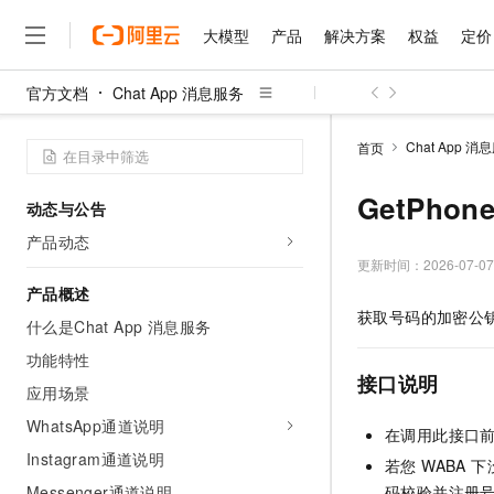
大模型
产品
解决方案
权益
定价
官方文档
Chat App 消息服务
大模型
产品
解决方案
权益
定价
云市场
伙伴
服务
了解阿里云
精选产品
精选解决方案
普惠上云
产品定价
精选商城
成为销售伙伴
售前咨询
为什么选择阿里云
千问AI平台
Chat App 消
首页
了解云产品的定价详情
大模型服务平台百炼
千问办公，解锁你的工作
普惠上云 官方力荐
分销伙伴
在线服务
网站建设
什么是云计算
大
大模型服务与应用平台
企业级Agent产品，直接
云服务器38元/年起，超
GetPhon
动态与公告
咨询伙伴
多端小程序
技术领先
云上成本管理
售后服务
千问大模型
Agency Agents：拥
官方推荐返现计划
大模型
产品动态
大模型
精选产品
精选解决方案
Salesforce 国际版订阅
稳定可靠
管理和优化成本
多元化、高性能、安全可靠
推荐新用户得奖励，单订单
更新时间：
2026-07-07
销售伙伴合作计划
自助服务
友盟天域
安全合规
人工智能与机器学习
AI
产品概述
文本生成
无影云电脑
HappyHorse 打造一
云工开物
获取号码的加密公
无影生态合作计划
在线服务
什么是Chat App 消息服务
观测云
分析师报告
随时随地安全接入的云上超
高校专属算力普惠，学生认
计算
互联网应用开发
Qwen3.8-Max
HOT
Salesforce On Alibaba C
工单服务
功能特性
智能体时代全能旗舰模型
Tuya 物联网平台阿里云
研究报告与白皮书
云解析DNS
快速拥有专属 OpenClaw
Consulting Partner 合
接口说明
大数据
容器
应用场景
免费试用
短信专区
蓝凌 OA
Qwen3.7-Plus
AI 大模型销售与服务生
WhatsApp通道说明
现代化应用
存储
天池大赛
在调用此接口前
能看、能想、能动手的多模
云原生大数据计算服务 Max
解决方案免费试用 新老
电子合同
Instagram通道说明
若您 WABA
面向分析的企业级SaaS模
最高领取价值200元试用
安全
网络与CDN
AI 算法大赛
Qwen3-VL-Plus
畅捷通
Messenger通道说明
码校验并注册