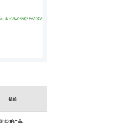
kqhkiG9w0BAQEFAAOCAQ8AMIIBCgKCAQEAt+PMrYw4zUDEk+VeTrp0\\
描述
阅指定的产品。