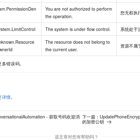
am.PermissionDen
You are not authorized to perform
您无权执
the operation.
stem.LimitControl
The system is under flow control.
系统处于
nknown.Resource
The resource does not belong to
资源不属
wnerId
the current user.
更多错误码。
更详情
。
nversationalAutomation - 获取号码欢迎消
下一篇：
UpdatePhoneEncry
的加密公钥
该文章对您有帮助吗？