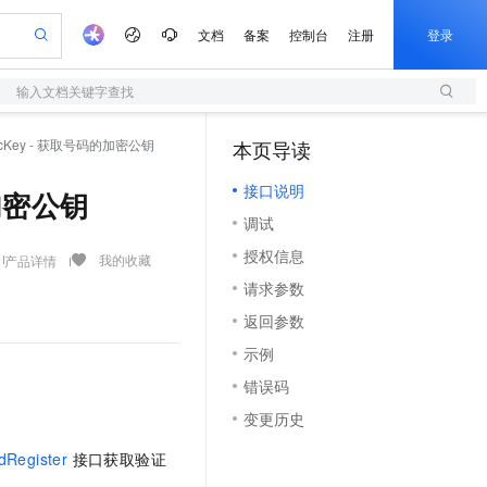
文档
备案
控制台
注册
登录
输入文档关键字查找
验
作计划
器
AI 活动
专业服务
服务伙伴合作计划
开发者社区
加入我们
服务平台百炼
阿里云 OPC 创新助力计划
ublicKey - 获取号码的加密公钥
本页导读
（1）
一站式生成采购清单，支持单品或批量购买
S
io：打造专属 AI 语音助手
S产品伙伴计划（繁花）
峰会
造的大模型服务与应用开发平台
轻量应用服务器
一句话生成原生可编辑精美 PPT 文稿
AI 生产力先锋
Al MaaS 服务伙伴赋能合作
域名
博文
Careers
至高可申请百万元
接口说明
性可伸缩的云计算服务
开启高性价比 AI 编程新体验
Qwen-Audio-3.0-Realtime 端到端实时语音角色扮演
输入一句话想法, 轻松生成专业的 PPT
先锋实践拓展 AI 生产力的边界
快速构建应用程序和网站，即刻迈出上云第一步
的加密公钥
Token 补贴，五大权
计划
海大会
伙伴信用分合作计划
商标
问答
社会招聘
调试
益加速 OPC 成功
S
eek-V4-Pro
数字证书管理服务（原SSL证书）
一键部署幻兽帕鲁游戏服务器
飞天发布时刻
HOT
划
备案
电子书
校园招聘
授权信息
pSeek-V4-Pro
视频创作，一键激活电商全链路生产力
全托管，含MySQL、PostgreSQL、SQL Server、MariaDB多引擎
实现全站HTTPS，呈现可信的WEB访问
一键购买专属联机服务器，轻松开启游戏
所见，即是所愿
我的收藏
产品详情
更多支持
划
公司注册
镜像站
请求参数
视频生成
语音识别与合成
专属 QwenPaw
短信服务
漫剧工坊：一站式动画创作平台
AI 实训营
HOT
合作伙伴培训与认证
返回参数
划
上云迁移
的智能体编程平台
站生成，高效打造优质广告素材
从聊天伙伴进化为能主动干活的本地数字员工
快速生产连贯的高质量长漫剧
从基础到进阶，Agent 创客手把手教你
国内短信简单易用，安全可靠，秒级触达，全球覆盖200+国家和地区。
e-1.1-T2V
Qwen3-TTS-Flash
lScope
我要反馈
查询合作伙伴
示例
畅细腻的高质量视频
离线语音合成大模型，多语言方言自适应，低延迟高稳定
n Alibaba Cloud ISV 合作
代维服务
olarDB
建企业门户网站
大数据开发治理平台 DataWorks
10 分钟搭建微信、支付宝小程序
错误码
创新加速
ope
登录合作伙伴管理后台
我要建议
站，无忧落地极速上线
以可视化方式快速构建移动和 PC 门户网站
100%兼容MySQL、PostgreSQL，兼容Oracle，支持集中和分布式
高效部署网站，快速应用到小程序
Data Agent 驱动的一站式 Data+AI 开发治理平台
e-1.1-I2V
Cosyvoice-V3-Flash
变更历史
安全
畅自然，细节丰富
高表现力语音合成大模型，语音克隆听感自然
我要投诉
上云场景组合购
伴
dRegister
接口获取验证
边界网络安全防护产品
漫剧创作，剧本、分镜、视频高效生成
覆盖90%+业务场景，专享组合折扣价
2V
VPN
Fun-ASR