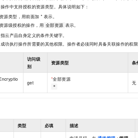
一个 AI 助手
即刻拥有 DeepSeek-R1 满血版
超强辅助，Bol
指操作中支持授权的资源类型。具体说明如下：
在企业官网、通讯软件中为客户提供 AI 客服
多种方案随心选，轻松解锁专属 DeepSeek
资源类型，用前面加 * 表示。
资源级授权的操作，用
表示。
全部资源
是指云产品自身定义的条件关键字。
指成功执行操作所需要的其他权限。操作者必须同时具备关联操作的权
访问级
资源类型
条
别
ncryptio
*
全部资源
get
无
*
类型
必填
描述
电话号码。在
通道管理
>
管理