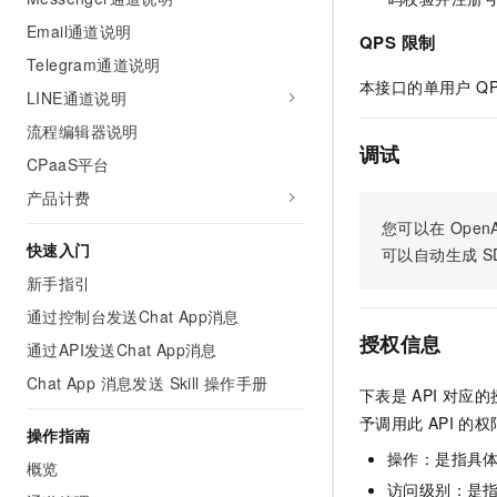
AI 产品 免费试用
网络
安全
云开发大赛
Email通道说明
Tableau 订阅
QPS 限制
1亿+ 大模型 tokens 和 
Telegram通道说明
可观测
入门学习赛
中间件
AI空中课堂在线直播课
140+云产品 免费试用
本接口的单用户 Q
大模型服务
LINE通道说明
上云与迁云
产品新客免费试用，最长1
数据库
流程编辑器说明
生态解决方案
千问AI平台-Token Plan
调试
企业出海
大模型ACA认证体验
大数据计算
CPaaS平台
助力企业全员 AI 认知与能
行业生态解决方案
产品计费
政企业务
媒体服务
千问AI平台-模型体验
开发者生态解决方案
您可以在
OpenA
在线体验全尺寸、多种模态
快速入门
企业服务与云通信
可以自动生成
S
AI 开发和 AI 应用解决
Happy 系列大模型
新手指引
域名与网站
通过控制台发送Chat App消息
终端用户计算
授权信息
通过API发送Chat App消息
Chat App 消息发送 Skill 操作手册
Serverless
大模型解决方案
下表是
API
对应的
予调用此
API
的权
开发工具
操作指南
快速部署 Dify，高效搭建 
操作：是指具
概览
迁移与运维管理
访问级别：是指