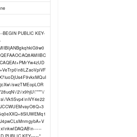
ne
---BEGIN PUBLIC KEY-
-
MIIBIjANBgkqhkiG9w0
AQEFAAOCAQ8AMIIBC
KCAQEAt+PMrYw4zUD
+VeTrp0\n8LZaoVpiVF
X7iuoDjUs4F9vkxMQuI
jcXw\/swzTMEopLOR
28uqN\/2\/x9hjU\****\/
a\/Vk5Svp4\niVY4e22
sJCCWUEMvayO8Q+3
Gq0eXXQ+8SlUWEMq1
aJ4pwCLsMnmgybA+V
xi\nkwIDAQAB\n-----
D PUBLIC KEY-----"