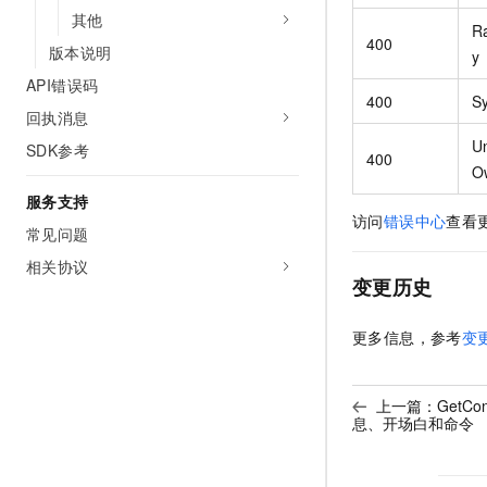
其他
R
400
版本说明
y
API错误码
400
Sy
回执消息
U
SDK参考
400
O
服务支持
访问
错误中心
查看
常见问题
相关协议
变更历史
更多信息，参考
变
上一篇：
GetCo
息、开场白和命令