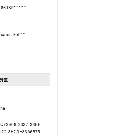
86189********
cams-kei****
例值
ne
C72B08-3327-33EF-
DC-8EC3E83A6575