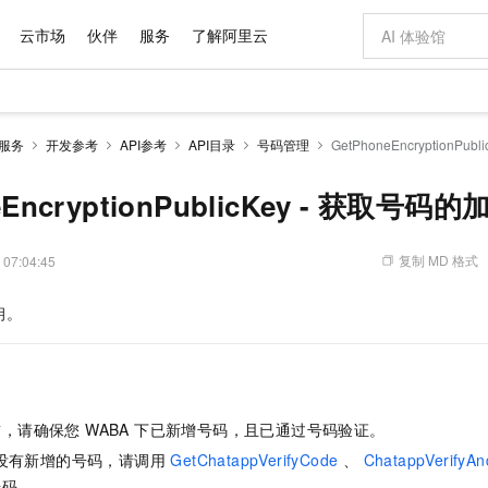
云市场
伙伴
服务
了解阿里云
AI 特惠
数据与 API
成为产品伙伴
企业增值服务
最佳实践
价格计算器
AI 场景体
基础软件
产品伙伴合
阿里云认证
市场活动
配置报价
大模型
息服务
开发参考
API参考
API目录
号码管理
GetPhoneEncryptionP
自助选配和估算价格
新方式
域名与网站
睿译宝，AI翻译排版一步到位
智启 AI 普惠权益
产品生态集成认证中心
企业支持计划
云上春晚
千问官方 MaaS 平台，为开发者和 Agent 而生，新用户赠送 1 亿 + tokens 额度
云服务器 EC
Qwen Aud
AI Coding
阿里云Maa
2026 阿里云
为企业打
数据集
Windows
大模型认证
模型
NEW
NEW
交付可用成果
值低价云产品抢先购
提供智能易用的域名与建站服务
上传文档即自动完成翻译和格式还原
至高享 1亿+免费 tokens，加速 Al 应用落地
安全可靠、弹
智能编程，一键
eEncryptionPublicKey - 获取号码
产品生态伙伴
专家技术服务
云上奥运之旅
弹性计算合作
阿里云中企出
手机三要素
宝塔 Linux
全部认证
价格优势
有专属领域专家
对象存储 OSS
GLM-5.2：长任务时代开源旗舰模型
阿里云 OPC 创新助力计划
云数据库 RD
即刻拥有 DeepS
AI 电商营销
产品生态伙伴工作台
企业增值服务台
云栖战略参考
云存储合作计
云栖大会
身份实名认证
CentOS
训练营
推动算力普惠，释放技术红利
的大模型服务
最高返9万
多领域专家智能体,一键组建 AI 虚拟交付团队
至高百万元 Token 补贴，加速一人公司成长
稳定、安全、高性价比、高性能的云存储服务
真正可用的 1M 上下文,一次完成代码全链路开发
轻松解锁专属 Dee
从图文生成到
复制 MD 格式
 07:04:45
云上的中国
数据库合作计
活动全景
短信
Docker
图片和
站式影视创作平台
人工智能平台 PAI
Hermes Agent，打造自进化智能体
Token Plan 模型订阅计划
Qoder
5 分钟轻松部署
AI 广告创作
企业成长
大模型
NEW
信息公告
钥。
看见新力量
云网络合作计
OCR 文字识别
JAVA
级电脑
证享300元代金券
可视化编排打通从文字构思到成片全链路闭环
一站式AI开发、训练和推理服务
自主进化，持久记忆，越用越聪明
Qwen3.8-Max 首发尝鲜，限时加量 10 倍，夜间低至2折
面向真实软件
图文、视频一
Kimi-K3
HappyHors
NEW
魔搭 Mode
loud
服务实践
官网公告
Kimi 最新旗舰模型，长程编程与推理利器
让文字生成流
金融模力时刻
Salesforce O
版
发票查验
全能环境
Qoder CN
Claude Code + GStack 打造工程团队
千问办公，限时限量积分加倍
云原生数据库 P
低代码高效构
AI 建站
NEW
作计划
计划
创新中心
魔搭 ModelSc
健康状态
让AI从“聊天伙伴”进化为能干活的“数字员工”
覆盖公网/内网、递归/权威、移动APP等全场景解析服务
安装技能 GStack，拥有专属 AI 工程团队
你的AI工作搭子，覆盖日常办公高频场景
基于千问大模型等，支持代码智能生成、研发智能问答
0 代码专业建
客户案例
天气预报查询
操作系统
Deepseek-v4-pro
HappyHors
态合作计划
，请确保您 WABA 下已新增号码，且已通过号码验证。
态智能体模型
旗舰 MoE 大模型，百万上下文与顶尖推理能力
图生视频，流
Compute
同享
容器服务 Kubernetes 版 ACK
万小智 AI 建站低至 15元/月
云防火墙
AI 短剧/漫剧
快递物流查询
WordPress
成为服务伙
高校合作
 下没有新增的号码，请调用
GetChatappVerifyCode
、
ChatappVerifyAn
式云数据仓库
点，立即开启云上创新
提供一站式管理容器应用的 K8s 服务
送.CN域名，送备案服务码
云原生的云上
AI助力短剧
GLM-5.2
Wan2.7-T
Ubuntu
号码。