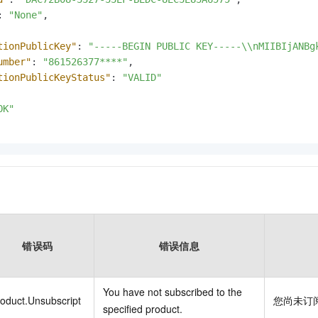
:
"None"
,
tionPublicKey"
:
"-----BEGIN PUBLIC KEY-----\\nMIIBIjANBg
umber"
:
"861526377****"
,
tionPublicKeyStatus"
:
"VALID"
OK"
错误码
错误信息
You have not subscribed to the
oduct.Unsubscript
您尚未订
specified product.