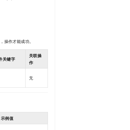
t.diy 一步搞定创意建站
构建大模型应用的安全防护体系
通过自然语言交互简化开发流程,全栈开发支持
通过阿里云安全产品对 AI 应用进行安全防护
限，操作才能成功。
关联操
件关键字
作
无
示例值