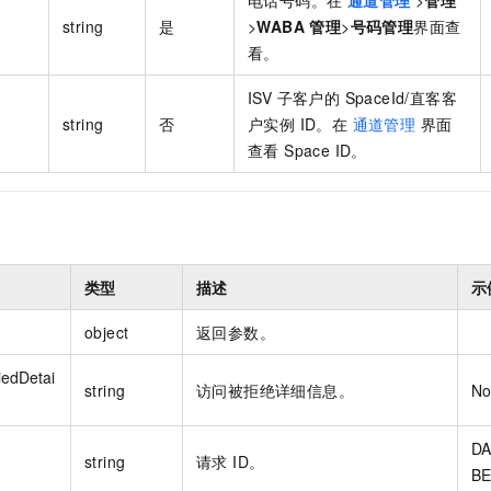
string
是
>
WABA 管理
>
号码管理
界面查
看。
ISV 子客户的 SpaceId/直客客
string
否
户实例 ID。在
通道管理
界面
查看 Space ID。
类型
描述
示
object
返回参数。
edDetai
string
访问被拒绝详细信息。
No
DA
string
请求 ID。
BE