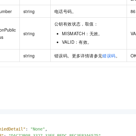
umber
string
电话号码。
86
公钥有效状态，取值：
onPublic
string
MISMATCH：无效。
VA
us
VALID：有效。
string
错误码。更多详情请参见
错误码
。
O
niedDetail"
:
"None"
,
d"
:
"DAC72B08-3327-33EF-BEDC-8EC3E83A6575"
,