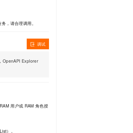
文戏情感细腻自然，动作戏激烈拳拳到肉，实现更强表演能力
支持中英文自由切换，具备更强的噪声鲁棒性
云聚AI 严选权益
SSL 证书
，一键激活高效办公新体验
精选AI产品，从模型到应用全链提效
堡垒机
AI 用量加速计划
的业务，请合理调用。
应用
防火墙
、识别商机，让客服更高效、服务更出色。
新老同享，达量后返
千问办公
主机安全
NEW
调试
的智能体编程平台
一站式AI生产力平台
AI 应用及服务市场
伶鹊
PI Explorer
企业级人与Agent协作平台，接入和调度多个数字员工
智能客服平台，对话机器人、对话分析、智能外呼
AI 应用
大模型服务平台百炼 - 全妙
大模型
应用创作平台
多模态内容创作工具，已接入 DeepSeek
自然语言处理
数据标注
RAM
用户或
RAM
角色授
机器学习
息提取
与 AI 智能体进行实时音视频通话
从文本、图片、视频中提取结构化的属性信息
构建支持视频理解的 AI 音视频实时通话应用
ist）。