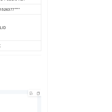
1526377****
LID
K