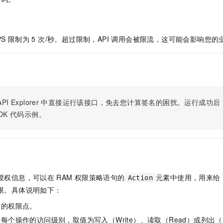
服务生态伙伴
视觉 Coding、空间感知、多模态思考等全面升级
1M上下文，专为长程任务能力而生
云工开物
企业应用
Night Plan 支持 Qwen 3.8-Max
AI 办公
NEW
Red Hat
30+ 款产品免费体验
夜间 5 折，Qwen/Meoo/TokenPlan 客户专享
AI智能应用
科研合作
ERP
堂（旗舰版）
SUSE
智能客服
PS 限制为 5 次/秒。超过限制，API 调用会被限流，这可能会影响您
AI 应用构建
大模型原生
CRM
2个月
自动承接线索
建站小程序
Qoder
大模型服务平台百炼-应用模版
OA 办公系统
HOT
NEW
面向真实软件
个人版上线、团队版降价；千问3.8-Max首发发尝鲜
丰富多元化的应用模版和解决方案
力提升
财税管理
模板建站
万有无界
大模型服务平台百炼-智能体
400电话
定制建站
PI Explorer
中直接运行该接口，免去您计算签名的困扰。运行成功后，OpenA
的模型效果
灵活可视化地构建企业级 Agent
DK
代码示例。
方案
广告营销
模板小程序
秒悟
人工智能平台 PAI
定制小程序
云端极速 AI 
新一代 AI 视频生成模型，深度适配广告营销等场景
AI Native 的算法工程平台，一站式完成建模、训练、推理服务部署
APP 开发
建站系统
授权信息，可以在
RAM
权限策略语句的
元素中使用，用来给
Action
限。具体说明如下：
AI 应用
10分钟微调：让0.6B模型媲美235B模型
多模态数据信
体的权限点。
依托云原生高可用架构,实现Dify私有化部署
用1%尺寸在特定领域达到大模型90%以上效果
每个操作的访问级别，取值为写入（Write）、读取（Read）或列出（L