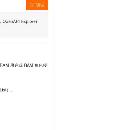
文戏情感细腻自然，动作戏激烈拳拳到肉，实现更强表演能力
支持中英文自由切换，具备更强的噪声鲁棒性
云聚AI 严选权益
调试
SSL 证书
，一键激活高效办公新体验
精选AI产品，从模型到应用全链提效
堡垒机
PI Explorer
AI 用量加速计划
应用
防火墙
、识别商机，让客服更高效、服务更出色。
新老同享，达量后返
千问办公
主机安全
NEW
的智能体编程平台
一站式AI生产力平台
AI 应用及服务市场
伶鹊
企业级人与Agent协作平台，接入和调度多个数字员工
智能客服平台，对话机器人、对话分析、智能外呼
RAM
用户或
RAM
角色授
AI 应用
大模型服务平台百炼 - 全妙
大模型
应用创作平台
多模态内容创作工具，已接入 DeepSeek
自然语言处理
ist）。
数据标注
机器学习
息提取
与 AI 智能体进行实时音视频通话
从文本、图片、视频中提取结构化的属性信息
构建支持视频理解的 AI 音视频实时通话应用