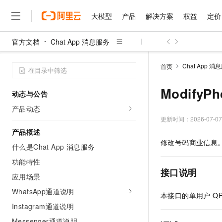
大模型
产品
解决方案
权益
定价
官方文档
Chat App 消息服务
大模型
产品
解决方案
权益
定价
云市场
伙伴
服务
了解阿里云
精选产品
精选解决方案
普惠上云
产品定价
精选商城
成为销售伙伴
售前咨询
为什么选择阿里云
千问AI平台
Chat App 消
首页
了解云产品的定价详情
大模型服务平台百炼
千问办公，解锁你的工作
普惠上云 官方力荐
分销伙伴
在线服务
网站建设
什么是云计算
大
大模型服务与应用平台
企业级Agent产品，直接
云服务器38元/年起，超
ModifyP
动态与公告
咨询伙伴
多端小程序
技术领先
云上成本管理
售后服务
千问大模型
Agency Agents：拥
官方推荐返现计划
大模型
产品动态
大模型
精选产品
精选解决方案
Salesforce 国际版订阅
稳定可靠
管理和优化成本
多元化、高性能、安全可靠
推荐新用户得奖励，单订单
更新时间：
2026-07-07
销售伙伴合作计划
自助服务
友盟天域
安全合规
人工智能与机器学习
AI
产品概述
文本生成
无影云电脑
HappyHorse 打造一
云工开物
修改号码商业信息
无影生态合作计划
在线服务
什么是Chat App 消息服务
观测云
分析师报告
随时随地安全接入的云上超
高校专属算力普惠，学生认
计算
互联网应用开发
Qwen3.8-Max
HOT
Salesforce On Alibaba C
工单服务
功能特性
智能体时代全能旗舰模型
Tuya 物联网平台阿里云
研究报告与白皮书
云解析DNS
快速拥有专属 OpenClaw
Consulting Partner 合
接口说明
大数据
容器
应用场景
免费试用
短信专区
蓝凌 OA
Qwen3.7-Plus
AI 大模型销售与服务生
WhatsApp通道说明
现代化应用
存储
天池大赛
本接口的单用户 Q
能看、能想、能动手的多模
云原生大数据计算服务 Max
解决方案免费试用 新老
电子合同
Instagram通道说明
面向分析的企业级SaaS模
最高领取价值200元试用
安全
网络与CDN
AI 算法大赛
Qwen3-VL-Plus
畅捷通
Messenger通道说明