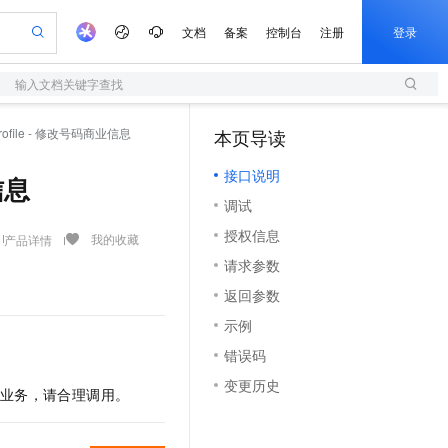
文档
备案
控制台
注册
登录
输入文档关键字查找
验
作计划
器
AI 活动
专业服务
服务伙伴合作计划
开发者社区
加入我们
服务平台百炼
阿里云 OPC 创新助力计划
sProfile - 修改号码商业信息
本页导读
（1）
一站式生成采购清单，支持单品或批量购买
S
io：打造专属 AI 语音助手
S产品伙伴计划（繁花）
峰会
造的大模型服务与应用开发平台
轻量应用服务器
一句话生成原生可编辑精美 PPT 文稿
AI 生产力先锋
Al MaaS 服务伙伴赋能合作
域名
博文
Careers
至高可申请百万元
接口说明
性可伸缩的云计算服务
开启高性价比 AI 编程新体验
Qwen-Audio-3.0-Realtime 端到端实时语音角色扮演
输入一句话想法, 轻松生成专业的 PPT
先锋实践拓展 AI 生产力的边界
快速构建应用程序和网站，即刻迈出上云第一步
信息
Token 补贴，五大权
计划
海大会
伙伴信用分合作计划
商标
问答
社会招聘
调试
益加速 OPC 成功
S
eek-V4-Pro
数字证书管理服务（原SSL证书）
一键部署幻兽帕鲁游戏服务器
飞天发布时刻
HOT
划
备案
电子书
校园招聘
授权信息
pSeek-V4-Pro
视频创作，一键激活电商全链路生产力
全托管，含MySQL、PostgreSQL、SQL Server、MariaDB多引擎
实现全站HTTPS，呈现可信的WEB访问
一键购买专属联机服务器，轻松开启游戏
所见，即是所愿
我的收藏
产品详情
更多支持
划
公司注册
镜像站
请求参数
视频生成
语音识别与合成
专属 QwenPaw
短信服务
漫剧工坊：一站式动画创作平台
AI 实训营
HOT
合作伙伴培训与认证
返回参数
划
上云迁移
的智能体编程平台
站生成，高效打造优质广告素材
从聊天伙伴进化为能主动干活的本地数字员工
快速生产连贯的高质量长漫剧
从基础到进阶，Agent 创客手把手教你
国内短信简单易用，安全可靠，秒级触达，全球覆盖200+国家和地区。
e-1.1-T2V
Qwen3-TTS-Flash
lScope
我要反馈
查询合作伙伴
示例
畅细腻的高质量视频
离线语音合成大模型，多语言方言自适应，低延迟高稳定
n Alibaba Cloud ISV 合作
代维服务
olarDB
建企业门户网站
大数据开发治理平台 DataWorks
10 分钟搭建微信、支付宝小程序
错误码
创新加速
ope
登录合作伙伴管理后台
我要建议
站，无忧落地极速上线
以可视化方式快速构建移动和 PC 门户网站
100%兼容MySQL、PostgreSQL，兼容Oracle，支持集中和分布式
高效部署网站，快速应用到小程序
Data Agent 驱动的一站式 Data+AI 开发治理平台
e-1.1-I2V
Cosyvoice-V3-Flash
变更历史
安全
您的业务，请合理调用。
畅自然，细节丰富
高表现力语音合成大模型，语音克隆听感自然
我要投诉
上云场景组合购
伴
边界网络安全防护产品
漫剧创作，剧本、分镜、视频高效生成
覆盖90%+业务场景，专享组合折扣价
2V
VPN
Fun-ASR