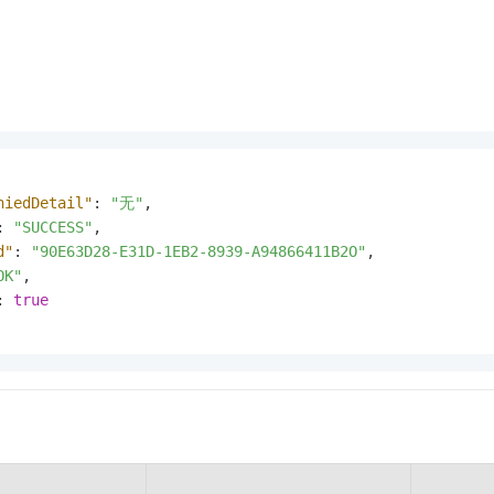
niedDetail"
:
"无"
,
:
"SUCCESS"
,
d"
:
"90E63D28-E31D-1EB2-8939-A94866411B2O"
,
OK"
,
:
true