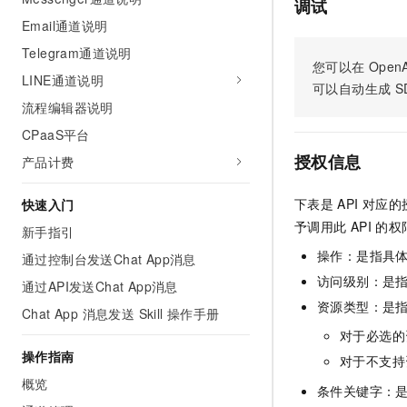
调试
AI 产品 免费试用
网络
安全
云开发大赛
Email通道说明
Tableau 订阅
1亿+ 大模型 tokens 和 
Telegram通道说明
可观测
入门学习赛
中间件
AI空中课堂在线直播课
您可以在
OpenA
140+云产品 免费试用
大模型服务
LINE通道说明
可以自动生成
S
上云与迁云
产品新客免费试用，最长1
数据库
流程编辑器说明
生态解决方案
千问AI平台-Token Plan
企业出海
大模型ACA认证体验
大数据计算
CPaaS平台
助力企业全员 AI 认知与能
行业生态解决方案
授权信息
产品计费
政企业务
媒体服务
千问AI平台-模型体验
开发者生态解决方案
在线体验全尺寸、多种模态
下表是
API
对应的
快速入门
企业服务与云通信
AI 开发和 AI 应用解决
予调用此
API
的权
Happy 系列大模型
新手指引
域名与网站
操作：是指具
通过控制台发送Chat App消息
终端用户计算
访问级别：是指
通过API发送Chat App消息
资源类型：是
Chat App 消息发送 Skill 操作手册
Serverless
大模型解决方案
对于必选的
开发工具
操作指南
快速部署 Dify，高效搭建 
对于不支持
概览
迁移与运维管理
条件关键字：