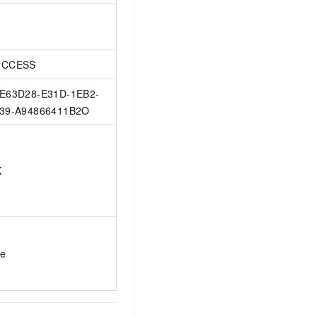
UCCESS
E63D28-E31D-1EB2-
39-A94866411B2O
K
ue