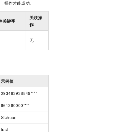
限，操作才能成功。
t.diy 一步搞定创意建站
构建大模型应用的安全防护体系
通过自然语言交互简化开发流程,全栈开发支持
通过阿里云安全产品对 AI 应用进行安全防护
关联操
件关键字
作
无
示例值
293483938849****
861380000****
Sichuan
test