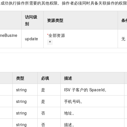
指成功执行操作所需要的其他权限。操作者必须同时具备关联操作的权
一个 AI 助手
即刻拥有 DeepSeek-R1 满血版
超强辅助，Bol
在企业官网、通讯软件中为客户提供 AI 客服
多种方案随心选，轻松解锁专属 DeepSeek
访问级
资源类型
条
别
neBusine
*
全部资源
update
无
*
类型
必填
描述
string
是
ISV 子客户的 SpaceId。
string
是
手机号码。
string
否
地址。
string
否
描述。