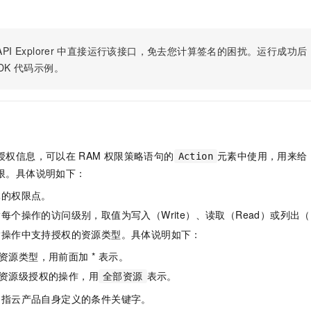
服务生态伙伴
视觉 Coding、空间感知、多模态思考等全面升级
1M上下文，专为长程任务能力而生
云工开物
企业应用
Night Plan 支持 Qwen 3.8-Max
AI 办公
NEW
Red Hat
30+ 款产品免费体验
夜间 5 折，Qwen/Meoo/TokenPlan 客户专享
AI智能应用
科研合作
ERP
堂（旗舰版）
SUSE
PI Explorer
中直接运行该接口，免去您计算签名的困扰。运行成功后，OpenA
智能客服
AI 应用构建
大模型原生
CRM
DK
代码示例。
2个月
自动承接线索
建站小程序
Qoder
大模型服务平台百炼-应用模版
OA 办公系统
HOT
NEW
面向真实软件
个人版上线、团队版降价；千问3.8-Max首发发尝鲜
丰富多元化的应用模版和解决方案
力提升
财税管理
模板建站
万有无界
大模型服务平台百炼-智能体
400电话
定制建站
的模型效果
灵活可视化地构建企业级 Agent
授权信息，可以在
RAM
权限策略语句的
元素中使用，用来给
Action
方案
广告营销
模板小程序
限。具体说明如下：
秒悟
人工智能平台 PAI
定制小程序
云端极速 AI 
新一代 AI 视频生成模型，深度适配广告营销等场景
AI Native 的算法工程平台，一站式完成建模、训练、推理服务部署
体的权限点。
每个操作的访问级别，取值为写入（Write）、读取（Read）或列出（L
APP 开发
指操作中支持授权的资源类型。具体说明如下：
建站系统
资源类型，用前面加 * 表示。
AI 应用
10分钟微调：让0.6B模型媲美235B模型
多模态数据信
资源级授权的操作，用
表示。
全部资源
依托云原生高可用架构,实现Dify私有化部署
用1%尺寸在特定领域达到大模型90%以上效果
是指云产品自身定义的条件关键字。