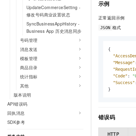
示例
UpdateCommerceSetting -
修改号码商业设置状态
正常返回示例
SyncBusinessAppHistory -
格式
JSON
Business App 历史消息同步
号码管理
消息发送
{
"AccessDe
模板管理
"Message"
商品目录
"RequestI
"Code"
:
"
统计指标
"Success"
其他
}
版本说明
API错误码
回执消息
错误码
SDK参考
HTTP