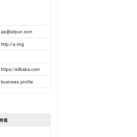
aa@aliyun.com
http://a.img
https://alibaba.com
business profile
例值