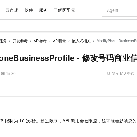
云市场
伙伴
服务
了解阿里云
AI 特惠
数据与 API
成为产品伙伴
企业增值服务
最佳实践
价格计算器
AI 场景体
基础软件
产品伙伴合
阿里云认证
市场活动
配置报价
大模型
息服务
开发参考
API参考
API目录
嵌入式相关
ModifyPhoneBusines
自助选配和估算价格
新方式
域名与网站
睿译宝，AI翻译排版一步到位
智启 AI 普惠权益
产品生态集成认证中心
企业支持计划
云上春晚
千问官方 MaaS 平台，为开发者和 Agent 而生，新用户赠送 1 亿 + tokens 额度
云服务器 EC
Qwen Aud
AI Coding
阿里云Maa
2026 阿里云
为企业打
数据集
Windows
大模型认证
模型
NEW
NEW
交付可用成果
值低价云产品抢先购
提供智能易用的域名与建站服务
上传文档即自动完成翻译和格式还原
至高享 1亿+免费 tokens，加速 Al 应用落地
安全可靠、弹
智能编程，一键
honeBusinessProfile - 修改号码商业
产品生态伙伴
专家技术服务
云上奥运之旅
弹性计算合作
阿里云中企出
手机三要素
宝塔 Linux
全部认证
价格优势
有专属领域专家
对象存储 OSS
GLM-5.2：长任务时代开源旗舰模型
阿里云 OPC 创新助力计划
云数据库 RD
即刻拥有 DeepS
AI 电商营销
产品生态伙伴工作台
企业增值服务台
云栖战略参考
云存储合作计
云栖大会
身份实名认证
CentOS
训练营
推动算力普惠，释放技术红利
的大模型服务
最高返9万
多领域专家智能体,一键组建 AI 虚拟交付团队
至高百万元 Token 补贴，加速一人公司成长
稳定、安全、高性价比、高性能的云存储服务
真正可用的 1M 上下文,一次完成代码全链路开发
轻松解锁专属 Dee
从图文生成到
复制 MD 格式
 06:15:30
云上的中国
数据库合作计
活动全景
短信
Docker
图片和
站式影视创作平台
人工智能平台 PAI
Hermes Agent，打造自进化智能体
Token Plan 模型订阅计划
Qoder
5 分钟轻松部署
AI 广告创作
企业成长
大模型
NEW
信息公告
。
看见新力量
云网络合作计
OCR 文字识别
JAVA
级电脑
证享300元代金券
可视化编排打通从文字构思到成片全链路闭环
一站式AI开发、训练和推理服务
自主进化，持久记忆，越用越聪明
Qwen3.8-Max 首发尝鲜，限时加量 10 倍，夜间低至2折
面向真实软件
图文、视频一
Kimi-K3
HappyHors
NEW
魔搭 Mode
loud
服务实践
官网公告
Kimi 最新旗舰模型，长程编程与推理利器
让文字生成流
金融模力时刻
Salesforce O
版
发票查验
全能环境
Qoder CN
Claude Code + GStack 打造工程团队
千问办公，限时限量积分加倍
云原生数据库 P
低代码高效构
AI 建站
NEW
作计划
计划
创新中心
魔搭 ModelSc
健康状态
让AI从“聊天伙伴”进化为能干活的“数字员工”
覆盖公网/内网、递归/权威、移动APP等全场景解析服务
安装技能 GStack，拥有专属 AI 工程团队
你的AI工作搭子，覆盖日常办公高频场景
基于千问大模型等，支持代码智能生成、研发智能问答
0 代码专业建
客户案例
天气预报查询
操作系统
Deepseek-v4-pro
HappyHors
态合作计划
PS 限制为 10 次/秒。超过限制，API 调用会被限流，这可能会影响
态智能体模型
旗舰 MoE 大模型，百万上下文与顶尖推理能力
图生视频，流
Compute
同享
容器服务 Kubernetes 版 ACK
万小智 AI 建站低至 15元/月
云防火墙
AI 短剧/漫剧
快递物流查询
WordPress
成为服务伙
高校合作
式云数据仓库
点，立即开启云上创新
提供一站式管理容器应用的 K8s 服务
送.CN域名，送备案服务码
云原生的云上
AI助力短剧
GLM-5.2
Wan2.7-T
Ubuntu