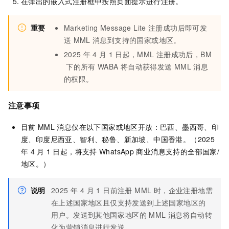
在弹出的嵌入式注册框中按照页面提示进行注册。
重要
Marketing Message Lite
注册成功后即可发
送
MML
消息到支持的国家或地区。
2025
年
4
月
1
日起，MML
注册成功后，BM
下的所有
WABA
将自动获得发送
MML
消息
的权限。
注意事项
目前
MML
消息仅在以下国家或地区开放：巴西、墨西哥、印
度、印度尼西亚、智利、秘鲁、新加坡、中国香港。（2025
年
4
月
1
日起，将支持
WhatsApp
商业消息支持的全部国家/
地区。）
说明
2025 年 4 月 1 日前注册 MML 时，企业注册地需
在上述国家地区且仅支持发送到上述国家地区的
用户。发送到其他国家地区的
MML
消息将自动转
化为营销消息进行发送。