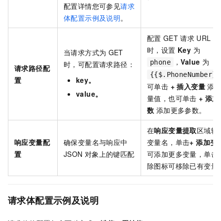
配置详情您可参见
请求
体配置示例及说明
。
配置
GET
请求
URL
参
时，设置
Key
为
当请求方式为
GET
，
Value
为
phone
时，可配置请求路径：
请求路径配
{{$.PhoneNumber}}
置
key。
可单击
+ 插入变量
添加
value。
量值，也可单击
+ 添
数
添加更多参数。
在
响应变量提取
区域输
响应变量配
确保变量名与响应中
变量名，单击
+ 添加变
置
JSON
对象上的键匹配
可添加更多变量，单击
除图标可移除已有变量
请求体配置示例及说明