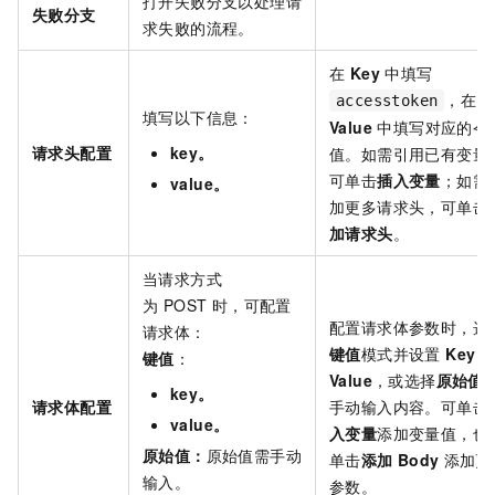
打开失败分支以处理请
失败分支
求失败的流程。
在
Key
中填写
，在
accesstoken
填写以下信息：
Value
中填写对应的令
请求头配置
key。
值。如需引用已有变量
可单击
插入变量
；如需
value。
加更多请求头，可单击
加请求头
。
当请求方式
为 POST 时，可配置
配置请求体参数时，选
请求体：
键值
模式并设置
Key
键值
：
Value
，或选择
原始值
key。
请求体配置
手动输入内容。可单击
value。
入变量
添加变量值，也
原始值：
原始值需手动
单击
添加
Body
添加更
输入。
参数。