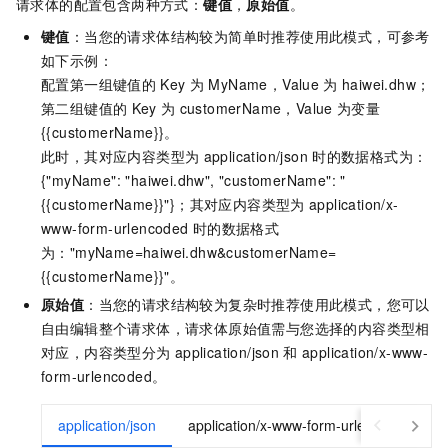
请求体的配置包含两种方式：
键值
，
原始值
。
键值
：当您的请求体结构较为简单时推荐使用此模式，可参考
如下示例：
配置第一组键值的
Key
为
MyName，Value
为
haiwei.dhw；
第二组键值的
Key
为
customerName，Value
为变量
{{customerName}}。
此时，其对应内容类型为
application/json
时的数据格式为：
{"myName": "haiwei.dhw", "customerName": "
{{customerName}}"}；其对应内容类型为
application/x-
www-form-urlencoded
时的数据格式
为："myName=haiwei.dhw&customerName=
{{customerName}}"。
原始值
：当您的请求结构较为复杂时推荐使用此模式，您可以
自由编辑整个请求体，请求体原始值需与您选择的内容类型相
对应，内容类型分为
application/json
和
application/x-www-
form-urlencoded。
application/json
application/x-www-form-urlencoded