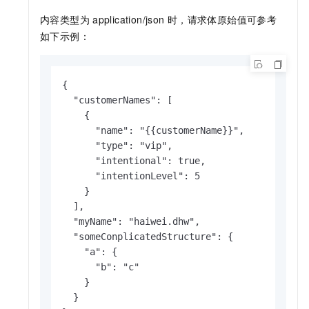
内容类型为
application/json
时，请求体原始值可参考
如下示例：
{

  "customerNames": [

    {

      "name": "{{customerName}}",

      "type": "vip",

      "intentional": true,

      "intentionLevel": 5

    }

  ],

  "myName": "haiwei.dhw",

  "someConplicatedStructure": {

    "a": {

      "b": "c"

    }

  }
