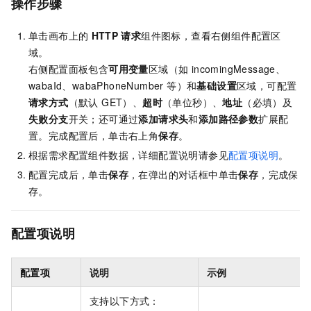
操作步骤
单击画布上的
HTTP
请求
组件图标，查看右侧组件配置区
域。
右侧配置面板包含
可用变量
区域（如 incomingMessage、
wabaId、wabaPhoneNumber 等）和
基础设置
区域，可配置
请求方式
（默认 GET）、
超时
（单位秒）、
地址
（必填）及
失败分支
开关；还可通过
添加请求头
和
添加路径参数
扩展配
置。完成配置后，单击右上角
保存
。
根据需求配置组件数据，详细配置说明请参见
配置项说明
。
配置完成后，单击
保存
，在弹出的对话框中单击
保存
，完成保
存。
配置项说明
配置项
说明
示例
支持以下方式：