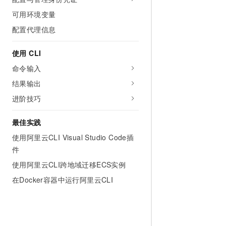
网络
安全
可用环境变量
配置代理信息
可观测
中间件
上云与迁云
数据库
使用 CLI
命令输入
企业出海
大数据计算
结果输出
政企业务
媒体服务
进阶技巧
企业服务与云通信
最佳实践
域名与网站
使用阿里云CLI Visual Studio Code插
件
终端用户计算
使用阿里云CLI跨地域迁移ECS实例
Serverless
在Docker容器中运行阿里云CLI
开发工具
迁移与运维管理