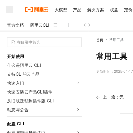
大模型
产品
解决方案
权益
定价
官方文档
阿里云CLI
大模型
产品
解决方案
权益
定价
云市场
伙伴
服务
了解阿里云
精选产品
精选解决方案
常用工具
首页
常用工具
开始使用
什么是阿里云 CLI
精选产品
精选解决方案
更新时间：
2025-04-17
支持CLI的云产品
人工智能与机器学习
AI
快速入门
计算
互联网应用开发
快速安装云产品CLI插件
上一篇：无
从旧版迁移到插件版 CLI
大数据
容器
动态与公告
现代化应用
存储
配置 CLI
安全
网络与CDN
配置与管理身份凭证