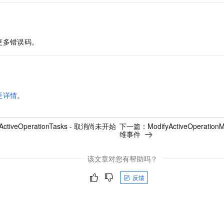
更多错误码。
更详情
。
lActiveOperationTasks - 取消尚未开始
下一篇：
ModifyActiveOperatio
维事件
该文章对您有帮助吗？
反馈