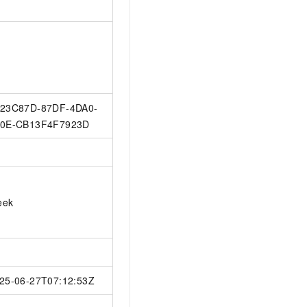
t.diy 一步搞定创意建站
构建大模型应用的安全防护体系
通过自然语言交互简化开发流程,全栈开发支持
通过阿里云安全产品对 AI 应用进行安全防护
23C87D-87DF-4DA0-
0E-CB13F4F7923D
eek
25-06-27T07:12:53Z