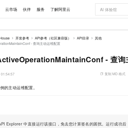
云市场
伙伴
服务
了解阿里云
AI 特惠
数据与 API
成为产品伙伴
企业增值服务
最佳实践
价格计算器
AI 场景体
基础软件
产品伙伴合
阿里云认证
市场活动
配置报价
大模型
House
开发参考
API参考（社区兼容版）
API目录
其他
自助选配和估算价格
perationMaintainConf - 查询主动运维配置
新方式
域名与网站
睿译宝，AI翻译排版一步到位
智启 AI 普惠权益
产品生态集成认证中心
企业支持计划
云上春晚
千问官方 MaaS 平台，为开发者和 Agent 而生，新用户赠送 1 亿 + tokens 额度
云服务器 EC
Qwen Aud
AI Coding
阿里云Maa
2026 阿里云
为企业打
数据集
Windows
大模型认证
模型
NEW
NEW
交付可用成果
值低价云产品抢先购
提供智能易用的域名与建站服务
上传文档即自动完成翻译和格式还原
至高享 1亿+免费 tokens，加速 Al 应用落地
安全可靠、弹
智能编程，一键
产品生态伙伴
专家技术服务
云上奥运之旅
弹性计算合作
阿里云中企出
手机三要素
宝塔 Linux
全部认证
eActiveOperationMaintainConf 
价格优势
有专属领域专家
对象存储 OSS
GLM-5.2：长任务时代开源旗舰模型
阿里云 OPC 创新助力计划
云数据库 RD
即刻拥有 DeepS
AI 电商营销
产品生态伙伴工作台
企业增值服务台
云栖战略参考
云存储合作计
云栖大会
身份实名认证
CentOS
训练营
推动算力普惠，释放技术红利
的大模型服务
最高返9万
多领域专家智能体,一键组建 AI 虚拟交付团队
至高百万元 Token 补贴，加速一人公司成长
稳定、安全、高性价比、高性能的云存储服务
真正可用的 1M 上下文,一次完成代码全链路开发
轻松解锁专属 Dee
从图文生成到
复制 MD 格式
 01:54:57
云上的中国
数据库合作计
活动全景
短信
Docker
图片和
站式影视创作平台
人工智能平台 PAI
Hermes Agent，打造自进化智能体
Token Plan 模型订阅计划
Qoder
5 分钟轻松部署
AI 广告创作
企业成长
大模型
NEW
信息公告
看见新力量
云网络合作计
OCR 文字识别
JAVA
级电脑
证享300元代金券
可视化编排打通从文字构思到成片全链路闭环
一站式AI开发、训练和推理服务
自主进化，持久记忆，越用越聪明
Qwen3.8-Max 首发尝鲜，限时加量 10 倍，夜间低至2折
面向真实软件
图文、视频一
实例的主动运维配置。
Kimi-K3
HappyHors
NEW
魔搭 Mode
loud
服务实践
官网公告
Kimi 最新旗舰模型，长程编程与推理利器
让文字生成流
金融模力时刻
Salesforce O
版
发票查验
全能环境
Qoder CN
Claude Code + GStack 打造工程团队
千问办公，限时限量积分加倍
云原生数据库 P
低代码高效构
AI 建站
NEW
作计划
计划
创新中心
魔搭 ModelSc
健康状态
让AI从“聊天伙伴”进化为能干活的“数字员工”
覆盖公网/内网、递归/权威、移动APP等全场景解析服务
安装技能 GStack，拥有专属 AI 工程团队
你的AI工作搭子，覆盖日常办公高频场景
基于千问大模型等，支持代码智能生成、研发智能问答
0 代码专业建
客户案例
天气预报查询
操作系统
Deepseek-v4-pro
HappyHors
态合作计划
态智能体模型
旗舰 MoE 大模型，百万上下文与顶尖推理能力
图生视频，流
Compute
同享
容器服务 Kubernetes 版 ACK
万小智 AI 建站低至 15元/月
云防火墙
AI 短剧/漫剧
快递物流查询
WordPress
成为服务伙
高校合作
式云数据仓库
点，立即开启云上创新
提供一站式管理容器应用的 K8s 服务
送.CN域名，送备案服务码
云原生的云上
AI助力短剧
PI Explorer
中直接运行该接口，免去您计算签名的困扰。运行成功后，OpenA
GLM-5.2
Wan2.7-T
Ubuntu