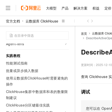
分层存储
大模型
产品
解决方案
权益
定价
连接数据库
官方文档
云数据库 ClickHouse
数据可视化
大模型
产品
解决方案
权益
定价
云市场
伙伴
服务
了解阿里云
精选产品
精选解决方案
普惠上云
产品定价
精选商城
成为销售伙伴
售前咨询
为什么选择阿里云
性能诊断
千问AI平台
云数据库 Click
首页
了解云产品的定价详情
ClickStack
DescribeActiveO
大模型服务平台百炼
千问办公，解锁你的工作
普惠上云 官方力荐
分销伙伴
在线服务
网站建设
什么是云计算
大
Agent-lens
大模型服务与应用平台
企业级Agent产品，直接
云服务器38元/年起，超
咨询伙伴
多端小程序
技术领先
Describ
云上成本管理
售后服务
千问大模型
Agency Agents：拥
官方推荐返现计划
大模型
大模型
实践教程
精选产品
精选解决方案
Salesforce 国际版订阅
稳定可靠
管理和优化成本
多元化、高性能、安全可靠
推荐新用户得奖励，单订单
销售伙伴合作计划
性能测试指南
自助服务
更新时间：
2025-12-10
友盟天域
安全合规
人工智能与机器学习
AI
文本生成
无影云电脑
HappyHorse 打造一
云工开物
批量或异步插入数据
无影生态合作计划
在线服务
观测云
分析师报告
随时随地安全接入的云上超
高校专属算力普惠，学生认
计算
互联网应用开发
查询
Clickhouse
Qwen3.8-Max
使用云数据库ClickHouse时需要避免的
HOT
Salesforce On Alibaba C
工单服务
智能体时代全能旗舰模型
Tuya 物联网平台阿里云
研究报告与白皮书
操作
云解析DNS
快速拥有专属 OpenClaw
Consulting Partner 合
大数据
容器
免费试用
短信专区
调试
ClickHouse集群中数据库和表的数量限
蓝凌 OA
Qwen3.7-Plus
AI 大模型销售与服务生
现代化应用
存储
天池大赛
制建议
能看、能想、能动手的多模
云原生大数据计算服务 Max
解决方案免费试用 新老
电子合同
ClickHouse分区键最佳实践
面向分析的企业级SaaS模
最高领取价值200元试用
安全
网络与CDN
您可以在
OpenA
AI 算法大赛
Qwen3-VL-Plus
畅捷通