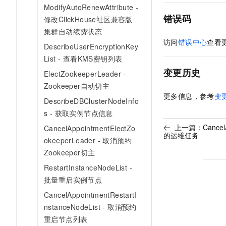
ModifyAutoRenewAttribute -
错误码
修改ClickHouse社区兼容版
集群自动续费状态
访问
错误中心
查看
DescribeUserEncryptionKey
List - 查看KMS密钥列表
变更历史
ElectZookeeperLeader -
Zookeeper自动切主
更多信息，参考
变
DescribeDBClusterNodeInfo
s - 获取实例节点信息
上一篇：
Cance
CancelAppointmentElectZo
的运维任务
okeeperLeader - 取消预约
Zookeeper切主
RestartInstanceNodeList -
批量重启实例节点
CancelAppointmentRestartI
nstanceNodeList - 取消预约
重启节点列表