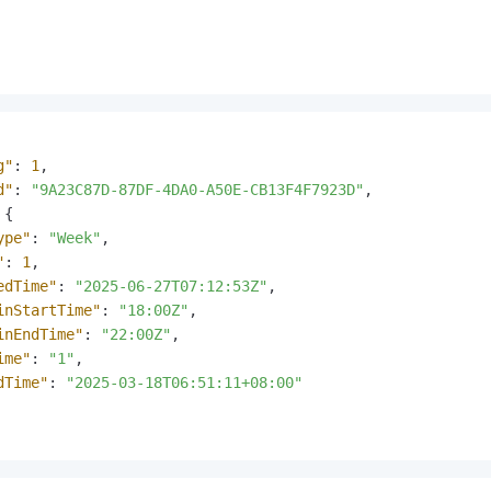
g"
:
1
,
d"
:
"9A23C87D-87DF-4DA0-A50E-CB13F4F7923D"
,
{
ype"
:
"Week"
,
"
:
1
,
edTime"
:
"2025-06-27T07:12:53Z"
,
inStartTime"
:
"18:00Z"
,
inEndTime"
:
"22:00Z"
,
ime"
:
"1"
,
dTime"
:
"2025-03-18T06:51:11+08:00"