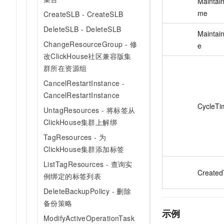
Maintain
me
CreateSLB - CreateSLB
DeleteSLB - DeleteSLB
Maintai
ChangeResourceGroup - 修
e
改ClickHouse社区兼容版集
群所在资源组
CancelRestartInstance -
CancelRestartInstance
CycleTi
UntagResources - 将标签从
ClickHouse集群上解绑
TagResources - 为
ClickHouse集群添加标签
ListTagResources - 查询实
Created
例绑定的标签列表
DeleteBackupPolicy - 删除
备份策略
示例
ModifyActiveOperationTask