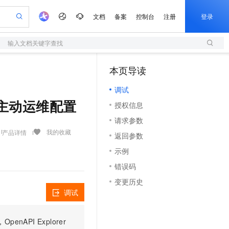
文档
备案
控制台
注册
登录
输入文档关键字查找
验
作计划
器
AI 活动
专业服务
服务伙伴合作计划
开发者社区
加入我们
服务平台百炼
阿里云 OPC 创新助力计划
本页导读
（1）
一站式生成采购清单，支持单品或批量购买
S
io：打造专属 AI 语音助手
S产品伙伴计划（繁花）
峰会
造的大模型服务与应用开发平台
轻量应用服务器
一句话生成原生可编辑精美 PPT 文稿
AI 生产力先锋
Al MaaS 服务伙伴赋能合作
域名
博文
Careers
至高可申请百万元
调试
性可伸缩的云计算服务
开启高性价比 AI 编程新体验
Qwen-Audio-3.0-Realtime 端到端实时语音角色扮演
输入一句话想法, 轻松生成专业的 PPT
先锋实践拓展 AI 生产力的边界
快速构建应用程序和网站，即刻迈出上云第一步
Token 补贴，五大权
计划
海大会
伙伴信用分合作计划
商标
问答
社会招聘
- 查询主动运维配置
授权信息
益加速 OPC 成功
S
eek-V4-Pro
数字证书管理服务（原SSL证书）
一键部署幻兽帕鲁游戏服务器
飞天发布时刻
HOT
划
备案
电子书
校园招聘
请求参数
pSeek-V4-Pro
视频创作，一键激活电商全链路生产力
全托管，含MySQL、PostgreSQL、SQL Server、MariaDB多引擎
实现全站HTTPS，呈现可信的WEB访问
一键购买专属联机服务器，轻松开启游戏
所见，即是所愿
更多支持
我的收藏
产品详情
划
公司注册
镜像站
返回参数
视频生成
语音识别与合成
专属 QwenPaw
短信服务
漫剧工坊：一站式动画创作平台
AI 实训营
HOT
合作伙伴培训与认证
示例
划
上云迁移
的智能体编程平台
站生成，高效打造优质广告素材
从聊天伙伴进化为能主动干活的本地数字员工
快速生产连贯的高质量长漫剧
从基础到进阶，Agent 创客手把手教你
国内短信简单易用，安全可靠，秒级触达，全球覆盖200+国家和地区。
e-1.1-T2V
Qwen3-TTS-Flash
lScope
我要反馈
查询合作伙伴
错误码
畅细腻的高质量视频
离线语音合成大模型，多语言方言自适应，低延迟高稳定
n Alibaba Cloud ISV 合作
代维服务
olarDB
建企业门户网站
大数据开发治理平台 DataWorks
10 分钟搭建微信、支付宝小程序
变更历史
创新加速
ope
登录合作伙伴管理后台
我要建议
站，无忧落地极速上线
以可视化方式快速构建移动和 PC 门户网站
100%兼容MySQL、PostgreSQL，兼容Oracle，支持集中和分布式
高效部署网站，快速应用到小程序
Data Agent 驱动的一站式 Data+AI 开发治理平台
e-1.1-I2V
Cosyvoice-V3-Flash
调试
安全
畅自然，细节丰富
高表现力语音合成大模型，语音克隆听感自然
我要投诉
上云场景组合购
伴
边界网络安全防护产品
漫剧创作，剧本、分镜、视频高效生成
覆盖90%+业务场景，专享组合折扣价
PI Explorer
2V
VPN
Fun-ASR