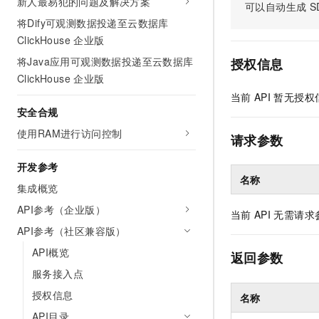
新人最易犯的问题及解决方案
可以自动生成
S
AI 产品 免费试用
网络
安全
云开发大赛
Tableau 订阅
将Dify可观测数据投递至云数据库
1亿+ 大模型 tokens 和 
ClickHouse 企业版
可观测
入门学习赛
中间件
AI空中课堂在线直播课
140+云产品 免费试用
大模型服务
将Java应用可观测数据投递至云数据库
授权信息
上云与迁云
产品新客免费试用，最长1
数据库
ClickHouse 企业版
生态解决方案
千问AI平台-Token Plan
当前
API
暂无授权
企业出海
大模型ACA认证体验
大数据计算
安全合规
助力企业全员 AI 认知与能
行业生态解决方案
政企业务
媒体服务
使用RAM进行访问控制
千问AI平台-模型体验
请求参数
开发者生态解决方案
在线体验全尺寸、多种模态
企业服务与云通信
开发参考
AI 开发和 AI 应用解决
名称
Happy 系列大模型
集成概览
域名与网站
API参考（企业版）
当前
API
无需请求
终端用户计算
API参考（社区兼容版）
Serverless
大模型解决方案
API概览
返回参数
服务接入点
开发工具
快速部署 Dify，高效搭建 
授权信息
名称
迁移与运维管理
API目录