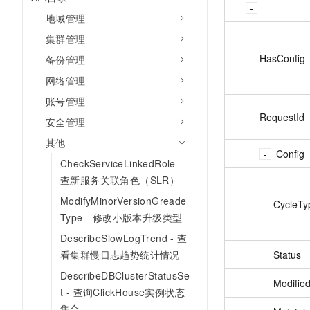
10 分钟在聊天系统中增加
专有云
地域管理
集群管理
HasConfig
备份管理
网络管理
账号管理
RequestId
安全管理
其他
Config
CheckServiceLinkedRole -
查新服务关联角色（SLR）
ModifyMinorVersionGreade
CycleTy
Type - 修改小版本升级类型
DescribeSlowLogTrend - 查
Status
看集群慢日志趋势统计情况
DescribeDBClusterStatusSe
Modifie
t - 查询ClickHouse实例状态
集合