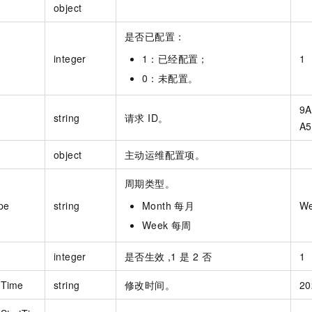
object
一个 AI 助手
即刻拥有 DeepSeek-R1 满血版
超强辅助，Bol
在企业官网、通讯软件中为客户提供 AI 客服
多种方案随心选，轻松解锁专属 DeepSeek
是否已配置：
integer
1：已经配置；
1
0：未配置。
9A
string
请求 ID。
A5
object
主动运维配置项。
周期类型。
pe
string
Month 每月
W
Week 每周
integer
是否生效 ,1 是 2 否
1
dTime
string
修改时间。
20