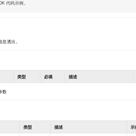
服务生态伙伴
视觉 Coding、空间感知、多模态思考等全面升级
1M上下文，专为长程任务能力而生
DK
代码示例。
云工开物
企业应用
Night Plan 支持 Qwen 3.8-Max
AI 办公
NEW
Red Hat
30+ 款产品免费体验
夜间 5 折，Qwen/Meoo/TokenPlan 客户专享
AI智能应用
科研合作
ERP
堂（旗舰版）
SUSE
智能客服
AI 应用构建
大模型原生
CRM
2个月
自动承接线索
建站小程序
Qoder
大模型服务平台百炼-应用模版
OA 办公系统
HOT
NEW
信息透出。
面向真实软件
个人版上线、团队版降价；千问3.8-Max首发发尝鲜
丰富多元化的应用模版和解决方案
力提升
财税管理
模板建站
万有无界
大模型服务平台百炼-智能体
400电话
定制建站
的模型效果
灵活可视化地构建企业级 Agent
方案
广告营销
模板小程序
类型
必填
描述
秒悟
人工智能平台 PAI
定制小程序
云端极速 AI 
新一代 AI 视频生成模型，深度适配广告营销等场景
AI Native 的算法工程平台，一站式完成建模、训练、推理服务部署
参数
APP 开发
建站系统
AI 应用
10分钟微调：让0.6B模型媲美235B模型
多模态数据信
类型
描述
示
依托云原生高可用架构,实现Dify私有化部署
用1%尺寸在特定领域达到大模型90%以上效果