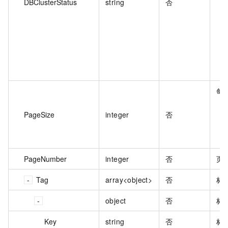
DBClusterStatus
string
否
每
PageSize
integer
否
PageNumber
integer
否
页
Tag
array<object>
否
标
object
否
标
Key
string
否
标