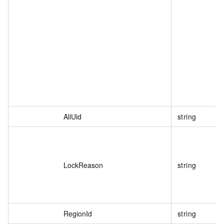
AliUid
string
LockReason
string
RegionId
string