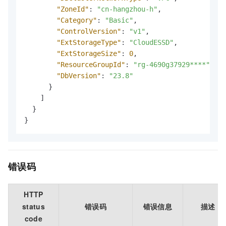
"ZoneId"
:
"cn-hangzhou-h"
,
"Category"
:
"Basic"
,
"ControlVersion"
:
"v1"
,
"ExtStorageType"
:
"CloudESSD"
,
"ExtStorageSize"
:
0
,
"ResourceGroupId"
:
"rg-4690g37929****"
,
"DbVersion"
:
"23.8"
}
]
}
}
错误码
HTTP
status
错误码
错误信息
描述
code