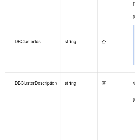
口
集群
DBClusterIds
string
否
DBClusterDescription
string
否
集
集