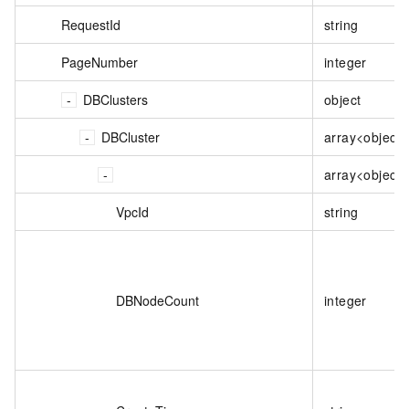
RequestId
string
PageNumber
integer
DBClusters
object
DBCluster
array<object>
array<object>
VpcId
string
DBNodeCount
integer