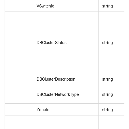
VSwitchId
string
DBClusterStatus
string
DBClusterDescription
string
DBClusterNetworkType
string
ZoneId
string