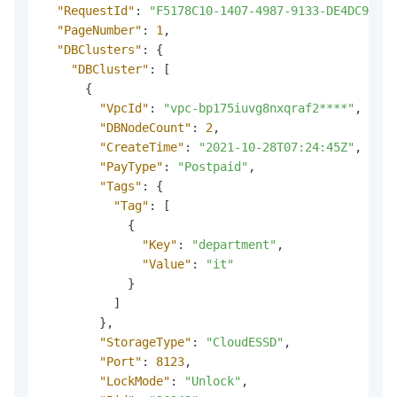
"RequestId"
:
"F5178C10-1407-4987-9133-DE4DC9119F
"PageNumber"
:
1
,
"DBClusters"
:
{
"DBCluster"
:
[
{
"VpcId"
:
"vpc-bp175iuvg8nxqraf2****"
,
"DBNodeCount"
:
2
,
"CreateTime"
:
"2021-10-28T07:24:45Z"
,
"PayType"
:
"Postpaid"
,
"Tags"
:
{
"Tag"
:
[
{
"Key"
:
"department"
,
"Value"
:
"it"
}
]
}
,
"StorageType"
:
"CloudESSD"
,
"Port"
:
8123
,
"LockMode"
:
"Unlock"
,