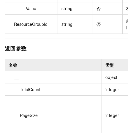
Value
string
否
标
集
ResourceGroupId
string
否
ID
返回参数
名称
类型
object
TotalCount
integer
PageSize
integer