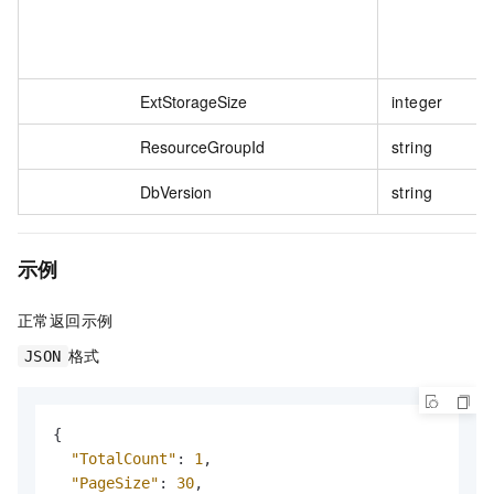
ExtStorageSize
integer
ResourceGroupId
string
DbVersion
string
示例
正常返回示例
格式
JSON
{
"TotalCount"
:
1
,
"PageSize"
:
30
,