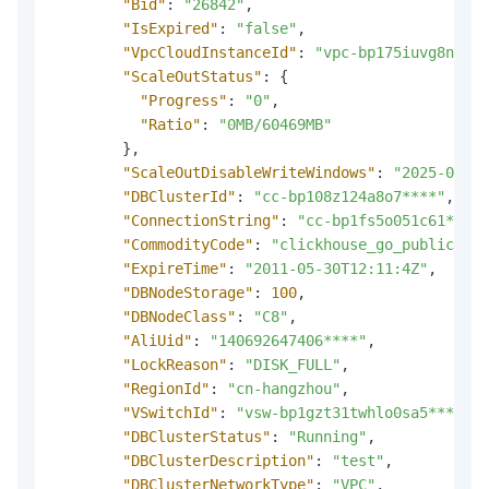
"Bid"
:
"26842"
,
"IsExpired"
:
"false"
,
"VpcCloudInstanceId"
:
"vpc-bp175iuvg8nxqra
"ScaleOutStatus"
:
{
"Progress"
:
"0"
,
"Ratio"
:
"0MB/60469MB"
}
,
"ScaleOutDisableWriteWindows"
:
"2025-02-08
"DBClusterId"
:
"cc-bp108z124a8o7****"
,
"ConnectionString"
:
"cc-bp1fs5o051c61****.
"CommodityCode"
:
"clickhouse_go_public_cn"
"ExpireTime"
:
"2011-05-30T12:11:4Z"
,
"DBNodeStorage"
:
100
,
"DBNodeClass"
:
"C8"
,
"AliUid"
:
"140692647406****"
,
"LockReason"
:
"DISK_FULL"
,
"RegionId"
:
"cn-hangzhou"
,
"VSwitchId"
:
"vsw-bp1gzt31twhlo0sa5****"
,
"DBClusterStatus"
:
"Running"
,
"DBClusterDescription"
:
"test"
,
"DBClusterNetworkType"
:
"VPC"
,