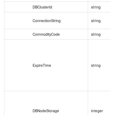
DBClusterId
string
ConnectionString
string
CommodityCode
string
ExpireTime
string
DBNodeStorage
integer