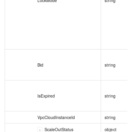
LockMode
string
Bid
string
IsExpired
string
VpcCloudInstanceId
string
ScaleOutStatus
object