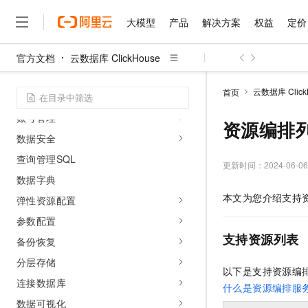
计算组管理
大模型
产品
解决方案
权益
定价
网络管理
集群变更
官方文档
云数据库 ClickHouse
大模型
产品
解决方案
权益
定价
云市场
伙伴
服务
了解阿里云
精选产品
精选解决方案
普惠上云
产品定价
精选商城
成为销售伙伴
售前咨询
为什么选择阿里云
升级版本
千问AI平台
云数据库 Click
首页
监控告警
了解云产品的定价详情
大模型服务平台百炼
睿译宝，AI翻译排版一
普惠上云 官方力荐
分销伙伴
在线服务
网站建设
什么是云计算
大
账号管理
大模型服务与应用平台
上传文档即自动完成翻译和
云服务器38元/年起，超
资源编排
咨询伙伴
多端小程序
技术领先
数据安全
云上成本管理
售后服务
千问大模型
GLM-5.2：长任务时代
官方推荐返现计划
大模型
大模型
精选产品
精选解决方案
Salesforce 国际版订阅
稳定可靠
查询管理SQL
管理和优化成本
多元化、高性能、安全可靠
推荐新用户得奖励，单订单
更新时间：
2024-06-06
销售伙伴合作计划
自助服务
数据字典
友盟天域
安全合规
人工智能与机器学习
AI
文本生成
无影云电脑
Hermes Agent，打造
云工开物
本文为您介绍支持
无影生态合作计划
在线服务
弹性资源配置
观测云
分析师报告
随时随地安全接入的云上超
自主进化，持久记忆，越用
高校专属算力普惠，学生认
计算
互联网应用开发
Qwen3.8-Max
HOT
参数配置
Salesforce On Alibaba C
工单服务
智能体时代全能旗舰模型
Tuya 物联网平台阿里云
研究报告与白皮书
云解析DNS
快速拥有专属 OpenClaw
Consulting Partner 合
支持资源列表
大数据
容器
备份恢复
免费试用
短信专区
蓝凌 OA
Qwen3.7-Plus
AI 大模型销售与服务生
分层存储
现代化应用
存储
天池大赛
以下是支持资源编
能看、能想、能动手的多模
云原生大数据计算服务 Max
解决方案免费试用 新老
电子合同
连接数据库
什么是资源编排服
面向分析的企业级SaaS模
最高领取价值200元试用
安全
网络与CDN
AI 算法大赛
Qwen3-VL-Plus
数据可视化
畅捷通