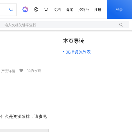
文档
备案
控制台
注册
登录
输入文档关键字查找
验
作计划
器
AI 活动
专业服务
服务伙伴合作计划
开发者社区
加入我们
服务平台百炼
阿里云 OPC 创新助力计划
本页导读
（1）
一站式生成采购清单，支持单品或批量购买
S
可编辑精美 PPT 文稿
S产品伙伴计划（繁花）
峰会
造的大模型服务与应用开发平台
轻量应用服务器
Agency Agents：拥有专属领域专家
AI 生产力先锋
Al MaaS 服务伙伴赋能合作
域名
博文
Careers
至高可申请百万元
支持资源列表
性可伸缩的云计算服务
 轻松生成专业的 PPT
开启高性价比 AI 编程新体验
先锋实践拓展 AI 生产力的边界
快速构建应用程序和网站，即刻迈出上云第一步
多领域专家智能体,一键组建 AI 虚拟交付团队
Token 补贴，五大权
计划
海大会
伙伴信用分合作计划
商标
问答
社会招聘
益加速 OPC 成功
S
帕鲁游戏服务器
数字证书管理服务（原SSL证书）
HappyHorse 打造一站式影视创作平台
飞天发布时刻
HOT
划
备案
电子书
校园招聘
联机服务器，轻松开启游戏
视频创作，一键激活电商全链路生产力
全托管，含MySQL、PostgreSQL、SQL Server、MariaDB多引擎
实现全站 HTTPS，呈现可信的 Web 访问
所见，即是所愿
可视化编排打通从文字构思到成片全链路闭环
我的收藏
产品详情
更多支持
划
公司注册
镜像站
视频生成
语音识别与合成
 智能体与工作流应用
短信服务
漫剧工坊：一站式动画创作平台
AI 实训营
合作伙伴培训与认证
划
上云迁移
的智能体编程平台
站生成，高效打造优质广告素材
通过阿里云百炼高效搭建AI应用,助力高效开发
快速生产连贯的高质量长漫剧
从基础到进阶，Agent 创客手把手教你
国内短信简单易用，安全可靠，秒级触达，全球覆盖200+国家和地区。
e-1.1-T2V
Qwen3-TTS-Flash
lScope
我要反馈
查询合作伙伴
畅细腻的高质量视频
离线语音合成大模型，多语言方言自适应，低延迟高稳定
n Alibaba Cloud ISV 合作
代维服务
olarDB
建企业门户网站
大数据开发治理平台 DataWorks
10 分钟搭建微信、支付宝小程序
创新加速
ope
登录合作伙伴管理后台
我要建议
站，无忧落地极速上线
以可视化方式快速构建移动和 PC 门户网站
100%兼容MySQL、PostgreSQL，兼容Oracle，支持集中和分布式
高效部署网站，快速应用到小程序
Data Agent 驱动的一站式 Data+AI 开发治理平台
e-1.1-I2V
Cosyvoice-V3-Flash
安全
道什么是资源编排，请参见
畅自然，细节丰富
高表现力语音合成大模型，语音克隆听感自然
我要投诉
上云场景组合购
伴
边界网络安全防护产品
漫剧创作，剧本、分镜、视频高效生成
覆盖90%+业务场景，专享组合折扣价
2V
VPN
Fun-ASR