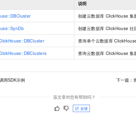
服务生态伙伴
视觉 Coding、空间感知、多模态思考等全面升级
1M上下文，专为长程任务能力而生
云工开物
说明
企业应用
Night Plan 支持 Qwen 3.8-Max
AI 办公
NEW
Red Hat
30+ 款产品免费体验
夜间 5 折，Qwen/Meoo/TokenPlan 客户专享
AI智能应用
科研合作
use::DBCluster
创建云数据库
ClickHouse
集
ERP
堂（旗舰版）
SUSE
智能客服
AI 应用构建
大模型原生
ouse::SynDb
创建云数据库
ClickHouse
社
CRM
2个月
自动承接线索
建站小程序
Qoder
大模型服务平台百炼-应用模版
OA 办公系统
HOT
NEW
ickHouse::DBCluster
查询单个云数据库
ClickHous
面向真实软件
个人版上线、团队版降价；千问3.8-Max首发发尝鲜
丰富多元化的应用模版和解决方案
力提升
财税管理
模板建站
ickHouse::DBClusters
查询云数据库
ClickHouse
集
万有无界
大模型服务平台百炼-智能体
400电话
定制建站
的模型效果
灵活可视化地构建企业级 Agent
方案
广告营销
模板小程序
秒悟
人工智能平台 PAI
on调用SDK示例
下一篇：
定制小程序
云端极速 AI 
新一代 AI 视频生成模型，深度适配广告营销等场景
AI Native 的算法工程平台，一站式完成建模、训练、推理服务部署
APP 开发
该文章对您有帮助吗？
建站系统
反馈
AI 应用
10分钟微调：让0.6B模型媲美235B模型
多模态数据信
依托云原生高可用架构,实现Dify私有化部署
用1%尺寸在特定领域达到大模型90%以上效果