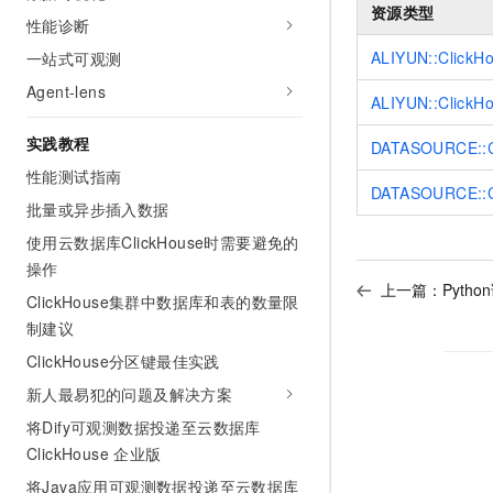
资源类型
AI 产品 免费试用
网络
安全
云开发大赛
性能诊断
Tableau 订阅
1亿+ 大模型 tokens 和 
ALIYUN::ClickHo
一站式可观测
可观测
入门学习赛
中间件
AI空中课堂在线直播课
140+云产品 免费试用
Agent-lens
大模型服务
ALIYUN::ClickH
上云与迁云
产品新客免费试用，最长1
数据库
生态解决方案
实践教程
千问AI平台-Token Plan
DATASOURCE::Cl
企业出海
大模型ACA认证体验
大数据计算
性能测试指南
助力企业全员 AI 认知与能
行业生态解决方案
DATASOURCE::Cl
政企业务
媒体服务
批量或异步插入数据
千问AI平台-模型体验
开发者生态解决方案
在线体验全尺寸、多种模态
使用云数据库ClickHouse时需要避免的
企业服务与云通信
AI 开发和 AI 应用解决
操作
Happy 系列大模型
上一篇：
Pyth
域名与网站
ClickHouse集群中数据库和表的数量限
制建议
终端用户计算
ClickHouse分区键最佳实践
Serverless
大模型解决方案
新人最易犯的问题及解决方案
开发工具
将Dify可观测数据投递至云数据库
快速部署 Dify，高效搭建 
ClickHouse 企业版
迁移与运维管理
将Java应用可观测数据投递至云数据库