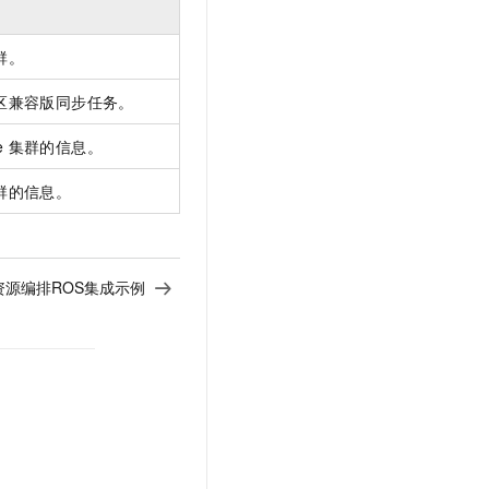
文戏情感细腻自然，动作戏激烈拳拳到肉，实现更强表演能力
支持中英文自由切换，具备更强的噪声鲁棒性
云聚AI 严选权益
SSL 证书
，一键激活高效办公新体验
精选AI产品，从模型到应用全链提效
群。
堡垒机
AI 用量加速计划
应用
区兼容版同步任务。
防火墙
、识别商机，让客服更高效、服务更出色。
新老同享，达量后返
千问办公
主机安全
NEW
e
集群的信息。
的智能体编程平台
一站式AI生产力平台
群的信息。
AI 应用及服务市场
伶鹊
企业级人与Agent协作平台，接入和调度多个数字员工
智能客服平台，对话机器人、对话分析、智能外呼
AI 应用
大模型服务平台百炼 - 全妙
资源编排ROS集成示例
大模型
应用创作平台
多模态内容创作工具，已接入 DeepSeek
自然语言处理
数据标注
机器学习
息提取
与 AI 智能体进行实时音视频通话
从文本、图片、视频中提取结构化的属性信息
构建支持视频理解的 AI 音视频实时通话应用