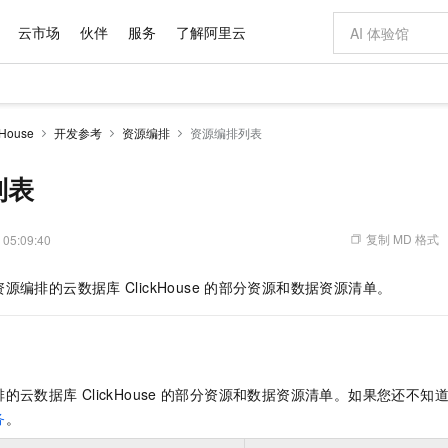
云市场
伙伴
服务
了解阿里云
AI 特惠
数据与 API
成为产品伙伴
企业增值服务
最佳实践
价格计算器
AI 场景体
基础软件
产品伙伴合
阿里云认证
市场活动
配置报价
大模型
House
开发参考
资源编排
资源编排列表
自助选配和估算价格
步到位
域名与网站
智启 AI 普惠权益
产品生态集成认证中心
企业支持计划
云上春晚
Qwen Audio：打造专属 AI 语音助手
千问官方 MaaS 平台，为开发者和 Agent 而生，新用户赠送 1 亿 + tokens 额度
云服务器 EC
一句话生成原生
AI Coding
阿里云Maa
2026 阿里云
为企业打
数据集
Windows
大模型认证
模型
NEW
NEW
格式还原
值低价云产品抢先购
提供智能易用的域名与建站服务
至高享 1亿+免费 tokens，加速 Al 应用落地
Qwen-Audio-3.0-Realtime 端到端实时语音角色扮演
安全可靠、弹
输入一句话想法,
智能编程，一键
列表
产品生态伙伴
专家技术服务
云上奥运之旅
弹性计算合作
阿里云中企出
手机三要素
宝塔 Linux
全部认证
价格优势
开源旗舰模型
对象存储 OSS
即刻拥有 DeepSeek-V4-Pro
阿里云 OPC 创新助力计划
云数据库 RD
一键部署幻兽
AI 电商营销
产品生态伙伴工作台
企业增值服务台
云栖战略参考
云存储合作计
云栖大会
身份实名认证
CentOS
训练营
推动算力普惠，释放技术红利
的大模型服务
最高返9万
真正可用的 1M 上下文,一次完成代码全链路开发
轻松解锁专属 DeepSeek-V4-Pro
至高百万元 Token 补贴，加速一人公司成长
稳定、安全、高性价比、高性能的云存储服务
一键购买专属
从图文生成到
复制 MD 格式
 05:09:40
云上的中国
数据库合作计
活动全景
短信
Docker
图片和
自进化智能体
人工智能平台 PAI
5 分钟轻松部署专属 QwenPaw
Token Plan 模型订阅计划
Qoder
高效搭建 AI
AI 广告创作
企业成长
大模型
NEW
HOT
信息公告
资源编排的
云数据库
ClickHouse
的部分资源和数据资源清单。
看见新力量
云网络合作计
OCR 文字识别
JAVA
级电脑
越聪明
证享300元代金券
一站式AI开发、训练和推理服务
Qwen3.8-Max 首发尝鲜，限时加量 10 倍，夜间低至2折
从聊天伙伴进化为能主动干活的本地数字员工
面向真实软件
图文、视频一
Kimi-K3
HappyHors
NEW
魔搭 Mode
loud
服务实践
官网公告
Kimi 最新旗舰模型，长程编程与推理利器
让文字生成流
金融模力时刻
Salesforce O
版
发票查验
全能环境
Qoder CN
Claude Code + GStack 打造工程团队
千问办公，限时限量积分加倍
云原生数据库 P
低代码高效构
AI 建站
NEW
作计划
计划
创新中心
魔搭 ModelSc
健康状态
让AI从“聊天伙伴”进化为能干活的“数字员工”
覆盖公网/内网、递归/权威、移动APP等全场景解析服务
安装技能 GStack，拥有专属 AI 工程团队
你的AI工作搭子，覆盖日常办公高频场景
基于千问大模型等，支持代码智能生成、研发智能问答
0 代码专业建
客户案例
天气预报查询
操作系统
Deepseek-v4-pro
HappyHors
态合作计划
排的
云数据库
ClickHouse
的部分资源和数据资源清单。如果您还不知
态智能体模型
旗舰 MoE 大模型，百万上下文与顶尖推理能力
图生视频，流
Compute
同享
容器服务 Kubernetes 版 ACK
万小智 AI 建站低至 15元/月
云防火墙
AI 短剧/漫剧
快递物流查询
WordPress
成为服务伙
高校合作
务
。
式云数据仓库
点，立即开启云上创新
提供一站式管理容器应用的 K8s 服务
送.CN域名，送备案服务码
云原生的云上
AI助力短剧
GLM-5.2
Wan2.7-T
Ubuntu