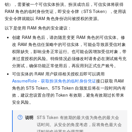
钥），需要被一个可信实体扮演。扮演成功后，可信实体将获得
RAM
角色的临时身份凭证，即安全令牌（STS Token），使用该
安全令牌就能以
RAM
角色身份访问被授权的资源。
以下是使用
RAM
角色的安全建议：
创建
RAM
角色后，请勿随意变更
RAM
角色的可信实体。修
改
RAM
角色信任策略中的可信实体，可能会导致原受信对象
权限缺失，影响业务正常运行。也可能会因增加受信对象，带
来过度授权的风险。特殊情况必须修改时请务必在测试账号充
分测试，确保功能正常使用后，再应用到正式生产账号。
可信实体的
RAM
用户获得相关授权后即可以调用
AssumeRole - 获取扮演角色的临时身份凭证
接口获取
RAM
角色的
STS Token。STS Token
自颁发后将在一段时间内有
效，建议您设置合理的
Token
有效期，避免有效期过长带来
安全风险。
说明
STS Token
有效期的最大值为角色的最大会
话时间。从安全的角度考虑，应将角色最大会
话时间也设置在合理范围。