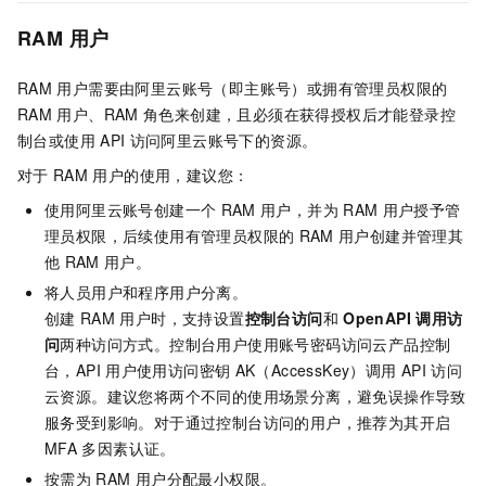
RAM
用户
RAM
用户需要由阿里云账号（即主账号）或拥有管理员权限的
RAM
用户、RAM
角色来创建，且必须在获得授权后才能登录控
制台或使用
API
访问阿里云账号下的资源。
对于
RAM
用户的使用，建议您：
使用阿里云账号创建一个
RAM
用户，并为
RAM
用户授予管
理员权限，后续使用有管理员权限的
RAM
用户创建并管理其
他
RAM
用户。
将人员用户和程序用户分离。
创建
RAM
用户时，支持设置
控制台访问
和
OpenAPI
调用访
问
两种访问方式。控制台用户使用账号密码访问云产品控制
台，API
用户使用访问密钥
AK（AccessKey）调用
API
访问
云资源。建议您将两个不同的使用场景分离，避免误操作导致
服务受到影响。对于通过控制台访问的用户，推荐为其开启
MFA
多因素认证。
按需为
RAM
用户分配最小权限。