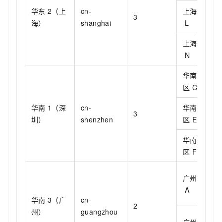
华东
2（上
cn-
上海可用区
3
海）
shanghai
L
上海可用区
N
华南
1
可用
区
C
华南
1（深
cn-
华南
1
可用
3
圳）
shenzhen
区
E
华南
1
可用
区
F
广州可用区
A
华南
3（广
cn-
2
州）
guangzhou