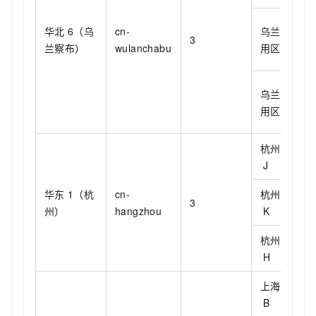
华北
6（乌
cn-
乌兰察布可
3
兰察布）
wulanchabu
用区
B
乌兰察布可
用区
C
杭州可用区
J
华东
1（杭
cn-
杭州可用区
3
州）
hangzhou
K
杭州可用区
H
上海可用区
B