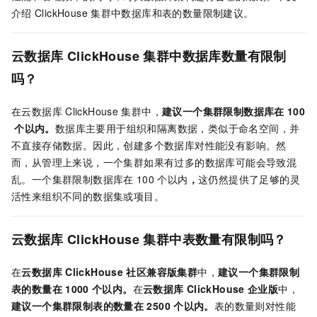
介绍
ClickHouse
集群中数据库和表的数量限制建议。
云数据库
ClickHouse
集群中数据库数量有限制
吗？
在云数据库
ClickHouse
集群中，
建议一个集群限制数据库在
100
个以内。
数据库主要用于组织和隔离数据，类似于命名空间，并
不直接存储数据。因此，创建多个数据库对性能没有影响。然
而，从管理上来说，一个集群如果有过多的数据库可能会导致混
乱。一个集群限制数据库在
100
个以内
，
这仍然提供了足够的灵
活性来组织不同的数据集或项目。
云数据库
ClickHouse
集群中表数量有限制吗？
在
云数据库
ClickHouse
社区兼容版集群
中，
建议一个集群限制
表的数量在
1000
个以内。
在
云数据库
ClickHouse
企业版
中，
建议一个集群限制表的数量在
2500
个以内。
表的数量则对性能