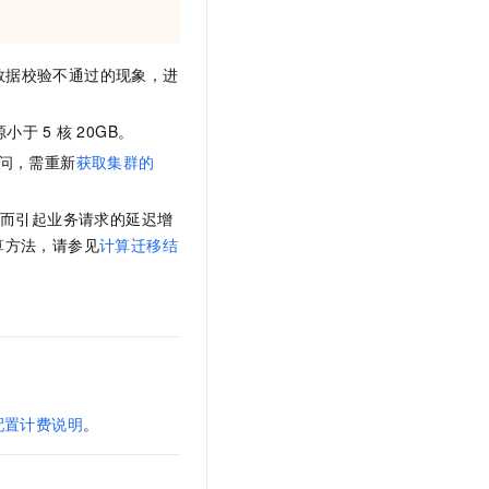
数据校验不通过的现象，进
源小于
5
核
20GB。
问，需重新
获取集群的
而引起业务请求的延迟增
算方法，请参见
计算迁移结
配置计费说明
。