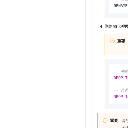
RENAME
删除物化视图和
重要
-- 先
DROP
T
-- 再删
DROP
T
重要
请
R