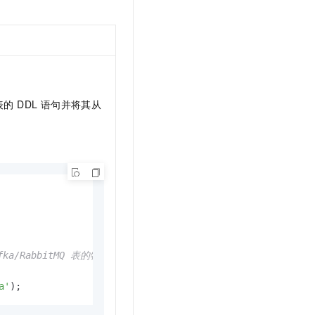
的 DDL 语句并将其从
afka/RabbitMQ 表的物化视图

a'
);