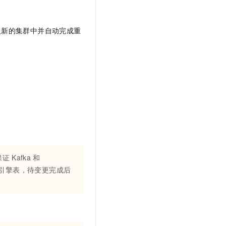
t.diy 一步搞定创意建站
构建大模型应用的安全防护体系
通过自然语言交互简化开发流程,全栈开发支持
通过阿里云安全产品对 AI 应用进行安全防护
入新的集群中并自动完成重
保证
Kafka
和
引擎表，待变更完成后