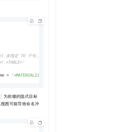
ame] 未指定 TO 子句，

<TABLE>'

me 
=
'<MATERIALIZED_VIEW_NAME>'
;
为前缀的隐式目标
d
化视图可能导致命名冲