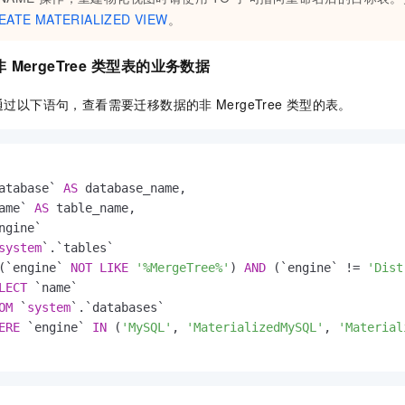
EATE MATERIALIZED VIEW
。
非
MergeTree
类型表的业务数据
通过以下语句，查看需要迁移数据的非
MergeTree
类型的表。
atabase` 
AS
 database_name,

ame` 
AS
 table_name,

system
(`engine` 
NOT
LIKE
'%MergeTree%'
) 
AND
 (`engine` 
!=
'Dist
LECT
 `name`

OM
 `
system
`.`databases`

ERE
 `engine` 
IN
 (
'MySQL'
, 
'MaterializedMySQL'
, 
'Material