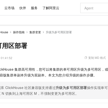
云市场
伙伴
服务
了解阿里云
AI 特惠
数据与 API
成为产品伙伴
企业增值服务
最佳实践
价格计算器
AI 场景体
基础软件
产品伙伴合
阿里云认证
市场活动
配置报价
大模型
House
操作指南
集群变更
升级为多可用区部署
自助选配和估算价格
新方式
域名与网站
睿译宝，AI翻译排版一步到位
智启 AI 普惠权益
产品生态集成认证中心
企业支持计划
云上春晚
千问官方 MaaS 平台，为开发者和 Agent 而生，新用户赠送 1 亿 + tokens 额度
云服务器 EC
Qwen Aud
AI Coding
阿里云Maa
2026 阿里云
为企业打
数据集
Windows
大模型认证
模型
NEW
NEW
交付可用成果
值低价云产品抢先购
提供智能易用的域名与建站服务
上传文档即自动完成翻译和格式还原
至高享 1亿+免费 tokens，加速 Al 应用落地
安全可靠、弹
智能编程，一键
可用区部署
产品生态伙伴
专家技术服务
云上奥运之旅
弹性计算合作
阿里云中企出
手机三要素
宝塔 Linux
全部认证
价格优势
有专属领域专家
对象存储 OSS
GLM-5.2：长任务时代开源旗舰模型
阿里云 OPC 创新助力计划
云数据库 RD
即刻拥有 DeepS
AI 电商营销
产品生态伙伴工作台
企业增值服务台
云栖战略参考
云存储合作计
云栖大会
身份实名认证
CentOS
训练营
推动算力普惠，释放技术红利
的大模型服务
最高返9万
多领域专家智能体,一键组建 AI 虚拟交付团队
至高百万元 Token 补贴，加速一人公司成长
稳定、安全、高性价比、高性能的云存储服务
真正可用的 1M 上下文,一次完成代码全链路开发
轻松解锁专属 Dee
从图文生成到
复制 MD 格式
 01:41:52
云上的中国
数据库合作计
活动全景
短信
Docker
图片和
站式影视创作平台
人工智能平台 PAI
Hermes Agent，打造自进化智能体
Token Plan 模型订阅计划
Qoder
5 分钟轻松部署
AI 广告创作
企业成长
大模型
NEW
信息公告
ickHouse
集群高可用性，您可以将集群的单可用区升级为多可用区，
看见新力量
云网络合作计
OCR 文字识别
JAVA
级电脑
证享300元代金券
可视化编排打通从文字构思到成片全链路闭环
一站式AI开发、训练和推理服务
自主进化，持久记忆，越用越聪明
Qwen3.8-Max 首发尝鲜，限时加量 10 倍，夜间低至2折
面向真实软件
图文、视频一
Kimi-K3
HappyHors
兼容版
集群单副本升级为双副本。本文为您介绍升级的操作步骤。
NEW
魔搭 Mode
loud
服务实践
官网公告
Kimi 最新旗舰模型，长程编程与推理利器
让文字生成流
金融模力时刻
Salesforce O
版
发票查验
全能环境
Qoder CN
Claude Code + GStack 打造工程团队
千问办公，限时限量积分加倍
云原生数据库 P
低代码高效构
AI 建站
NEW
作计划
计划
创新中心
魔搭 ModelSc
健康状态
库 ClickHouse 社区兼容版
让AI从“聊天伙伴”进化为能干活的“数字员工”
覆盖公网/内网、递归/权威、移动APP等全场景解析服务
安装技能 GStack，拥有专属 AI 工程团队
你的AI工作搭子，覆盖日常办公高频场景
支持通过
升级为多可用区部署
基于千问大模型等，支持代码智能生成、研发智能问答
操作实现单可
0 代码专业建
客户案例
天气预报查询
操作系统
Deepseek-v4-pro
HappyHors
态合作计划
区
N
切换到上海可用区
M，不强制变更为多可用区。
态智能体模型
旗舰 MoE 大模型，百万上下文与顶尖推理能力
图生视频，流
Compute
同享
容器服务 Kubernetes 版 ACK
万小智 AI 建站低至 15元/月
云防火墙
AI 短剧/漫剧
快递物流查询
WordPress
成为服务伙
高校合作
式云数据仓库
点，立即开启云上创新
提供一站式管理容器应用的 K8s 服务
送.CN域名，送备案服务码
云原生的云上
AI助力短剧
GLM-5.2
Wan2.7-T
Ubuntu