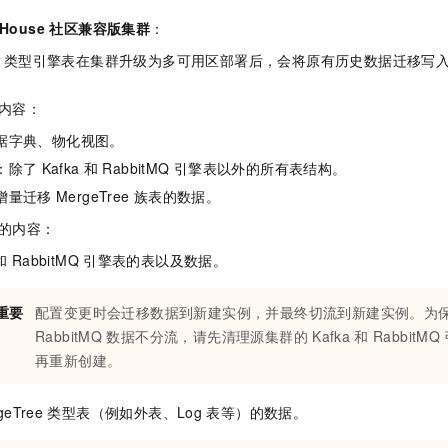
一个 AI 助手
即刻拥有 DeepSeek-R1 满血版
超强辅助，Bol
kHouse 社区兼容版
集群
：
在企业官网、通讯软件中为客户提供 AI 客服
多种方案随心选，轻松解锁专属 DeepSeek
类型引擎表在集群升级为多可用区部署后，会将原有历史数据迁移写
内容：
据字典、物化视图。
：除了
Kafka
和
RabbitMQ
引擎表以外的所有表结构。
增量迁移
MergeTree
族表的数据。
的内容：
和
RabbitMQ
引擎表的表以及数据。
重要
配置变更时会迁移数据到新建实例，并最终切流到新建实例。为
RabbitMQ
数据不分流，请先清理源集群的
Kafka
和
RabbitMQ
再重新创建。
geTree
类型表（例如外表、Log
表等）的数据。