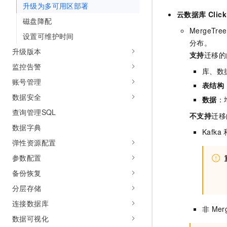
升级为多可用区部署
10 分钟在聊天系统中增加
专有云
云数据库 Clic
磁盘降配
MergeTree
设置可维护时间
分布。
升级版本
支持
迁移的
监控告警
库、数
账号管理
表结构
数据安全
数据
：
查询管理SQL
不支持
迁移
数据字典
Kafka
弹性资源配置
参数配置
备份恢复
分层存储
连接数据库
非
Mer
数据可视化