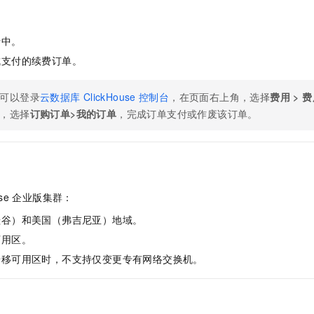
服务生态伙伴
视觉 Coding、空间感知、多模态思考等全面升级
1M上下文，专为长程任务能力而生
云工开物
企业应用
Night Plan 支持 Qwen 3.8-Max
AI 办公
NEW
Red Hat
30+ 款产品免费体验
夜间 5 折，Qwen/Meoo/TokenPlan 客户专享
AI智能应用
科研合作
ERP
行中。
堂（旗舰版）
SUSE
智能客服
AI 应用构建
大模型原生
成支付的续费订单。
CRM
2个月
自动承接线索
建站小程序
Qoder
大模型服务平台百炼-应用模版
OA 办公系统
HOT
NEW
可以登录
云数据库
ClickHouse
控制台
，在页面右上角，选择
费用
>
费
面向真实软件
个人版上线、团队版降价；千问3.8-Max首发发尝鲜
丰富多元化的应用模版和解决方案
，选择
订购订单
>
我的订单
，完成订单支付或作废该订单。
力提升
财税管理
模板建站
万有无界
大模型服务平台百炼-智能体
400电话
定制建站
的模型效果
灵活可视化地构建企业级 Agent
方案
广告营销
模板小程序
秒悟
人工智能平台 PAI
定制小程序
云端极速 AI 
新一代 AI 视频生成模型，深度适配广告营销等场景
AI Native 的算法工程平台，一站式完成建模、训练、推理服务部署
use 企业版
集群：
APP 开发
硅谷）和美国（弗吉尼亚）地域。
可用区。
建站系统
迁移可用区时，不支持仅变更专有网络交换机。
AI 应用
10分钟微调：让0.6B模型媲美235B模型
多模态数据信
依托云原生高可用架构,实现Dify私有化部署
用1%尺寸在特定领域达到大模型90%以上效果