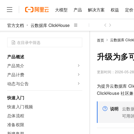
大模型
产品
解决方案
权益
定价
官方文档
云数据库 ClickHouse
大模型
产品
解决方案
权益
定价
云市场
伙伴
服务
了解阿里云
精选产品
精选解决方案
普惠上云
产品定价
精选商城
成为销售伙伴
售前咨询
为什么选择阿里云
千问AI平台
云数据库 Click
首页
了解云产品的定价详情
大模型服务平台百炼
千问办公，解锁你的工作
普惠上云 官方力荐
分销伙伴
在线服务
网站建设
什么是云计算
大
大模型服务与应用平台
企业级Agent产品，直接
云服务器38元/年起，超
升级为多
产品概述
咨询伙伴
多端小程序
技术领先
云上成本管理
售后服务
千问大模型
Agency Agents：拥
官方推荐返现计划
大模型
产品简介
大模型
精选产品
精选解决方案
Salesforce 国际版订阅
稳定可靠
管理和优化成本
多元化、高性能、安全可靠
推荐新用户得奖励，单订单
更新时间：
2026-05-28
销售伙伴合作计划
产品计费
自助服务
友盟天域
安全合规
人工智能与机器学习
AI
文本生成
无影云电脑
HappyHorse 打造一
云工开物
动态与公告
为提升
云数据库
Cl
无影生态合作计划
在线服务
观测云
分析师报告
随时随地安全接入的云上超
高校专属算力普惠，学生认
计算
互联网应用开发
Qwen3.8-Max
ClickHouse 社区
HOT
Salesforce On Alibaba C
工单服务
快速入门
智能体时代全能旗舰模型
Tuya 物联网平台阿里云
研究报告与白皮书
云解析DNS
快速拥有专属 OpenClaw
Consulting Partner 合
大数据
容器
快速入门视频
免费试用
短信专区
说明
云数据
蓝凌 OA
Qwen3.7-Plus
AI 大模型销售与服务生
总体流程
现代化应用
可用
存储
天池大赛
能看、能想、能动手的多模
云原生大数据计算服务 Max
解决方案免费试用 新老
电子合同
准备权限
面向分析的企业级SaaS模
最高领取价值200元试用
安全
网络与CDN
AI 算法大赛
Qwen3-VL-Plus
畅捷通
新建集群