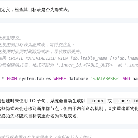
图定义，检查其目标表是否为隐式表。
化视图定义。

化视图的目标表为隐式表，需特别注意：

化视图时会同时删除隐式表，导致数据丢失。

 CREATE MATERIALIZED VIEW [db.]table_name [TO[db.]n
创建隐式表，格式可能为 '.inner_id.<TABLE_UUID>' 或 '.inner.
*
FROM
 system.tables 
WHERE
 database
=
'<DATABASE>'
AND
 na
创建时未使用 TO 子句，系统会自动生成以
或
.inner
.inner_i
这些隐式表会迁移到新集群节点，但由于内部命名机制，直接重建原物
您必须先将隐式目标表重命名为常规表名。
将隐式目标表重命名为常规表名（在所有节点上执行）