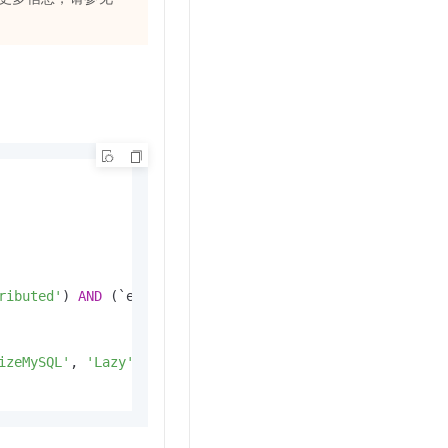
ributed'
) 
AND
 (`engine` 
!=
'MaterializedView'
) 
AND
 (`eng
izeMySQL'
, 
'Lazy'
, 
'PostgreSQL'
, 
'MaterializedPostgreSQL