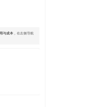
文戏情感细腻自然，动作戏激烈拳拳到肉，实现更强表演能力
支持中英文自由切换，具备更强的噪声鲁棒性
云聚AI 严选权益
SSL 证书
，一键激活高效办公新体验
精选AI产品，从模型到应用全链提效
堡垒机
AI 用量加速计划
应用
防火墙
、识别商机，让客服更高效、服务更出色。
新老同享，达量后返
千问办公
主机安全
NEW
用与成本
，
在左侧导航
的智能体编程平台
一站式AI生产力平台
AI 应用及服务市场
伶鹊
企业级人与Agent协作平台，接入和调度多个数字员工
智能客服平台，对话机器人、对话分析、智能外呼
AI 应用
大模型服务平台百炼 - 全妙
大模型
应用创作平台
多模态内容创作工具，已接入 DeepSeek
自然语言处理
数据标注
机器学习
息提取
与 AI 智能体进行实时音视频通话
从文本、图片、视频中提取结构化的属性信息
构建支持视频理解的 AI 音视频实时通话应用