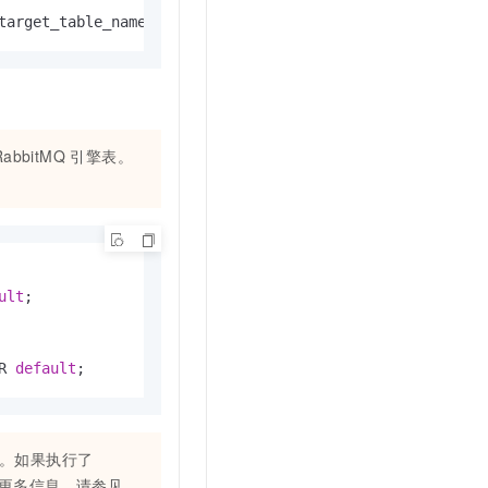
target_table_name
>
ON
 CLUSTER 
default
;
abbitMQ 引擎表。
ult
;

R 
default
;
表。如果执行了
。更多信息，请参见