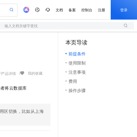
文档
备案
控制台
注册
登录
输入文档关键字查找
验
作计划
器
AI 活动
专业服务
服务伙伴合作计划
开发者社区
加入我们
服务平台百炼
阿里云 OPC 创新助力计划
本页导读
（1）
一站式生成采购清单，支持单品或批量购买
S
io：打造专属 AI 语音助手
S产品伙伴计划（繁花）
峰会
造的大模型服务与应用开发平台
轻量应用服务器
一句话生成原生可编辑精美 PPT 文稿
AI 生产力先锋
Al MaaS 服务伙伴赋能合作
域名
博文
Careers
至高可申请百万元
前提条件
性可伸缩的云计算服务
开启高性价比 AI 编程新体验
Qwen-Audio-3.0-Realtime 端到端实时语音角色扮演
输入一句话想法, 轻松生成专业的 PPT
先锋实践拓展 AI 生产力的边界
快速构建应用程序和网站，即刻迈出上云第一步
Token 补贴，五大权
计划
海大会
伙伴信用分合作计划
商标
问答
社会招聘
使用限制
益加速 OPC 成功
S
eek-V4-Pro
数字证书管理服务（原SSL证书）
一键部署幻兽帕鲁游戏服务器
飞天发布时刻
HOT
划
备案
电子书
校园招聘
注意事项
pSeek-V4-Pro
视频创作，一键激活电商全链路生产力
全托管，含MySQL、PostgreSQL、SQL Server、MariaDB多引擎
实现全站HTTPS，呈现可信的WEB访问
一键购买专属联机服务器，轻松开启游戏
所见，即是所愿
我的收藏
产品详情
更多支持
划
公司注册
镜像站
费用
视频生成
语音识别与合成
专属 QwenPaw
短信服务
漫剧工坊：一站式动画创作平台
AI 实训营
HOT
或者将
云数据库
合作伙伴培训与认证
操作步骤
划
上云迁移
的智能体编程平台
站生成，高效打造优质广告素材
从聊天伙伴进化为能主动干活的本地数字员工
快速生产连贯的高质量长漫剧
从基础到进阶，Agent 创客手把手教你
国内短信简单易用，安全可靠，秒级触达，全球覆盖200+国家和地区。
e-1.1-T2V
Qwen3-TTS-Flash
lScope
我要反馈
查询合作伙伴
畅细腻的高质量视频
离线语音合成大模型，多语言方言自适应，低延迟高稳定
n Alibaba Cloud ISV 合作
代维服务
olarDB
建企业门户网站
大数据开发治理平台 DataWorks
10 分钟搭建微信、支付宝小程序
创新加速
ope
登录合作伙伴管理后台
我要建议
用区切换，比如从上海
站，无忧落地极速上线
以可视化方式快速构建移动和 PC 门户网站
100%兼容MySQL、PostgreSQL，兼容Oracle，支持集中和分布式
高效部署网站，快速应用到小程序
Data Agent 驱动的一站式 Data+AI 开发治理平台
e-1.1-I2V
Cosyvoice-V3-Flash
安全
畅自然，细节丰富
高表现力语音合成大模型，语音克隆听感自然
我要投诉
上云场景组合购
伴
边界网络安全防护产品
漫剧创作，剧本、分镜、视频高效生成
覆盖90%+业务场景，专享组合折扣价
2V
VPN
Fun-ASR