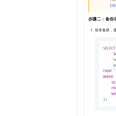
CR
步骤二：备份
登录集群，
SELECT
    `d
    `n
FROM
 `
WHERE
 
SE
FR
WH
))