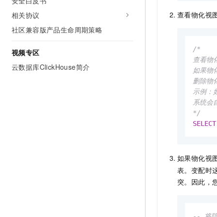
安全白皮书
查看物化视
相关协议
社区兼容版产品生命周期策略
/*

视频专区
查看物
云数据库ClickHouse简介
如果物
删除物
示例：如果
系统会自动
*/
SELECT
如果物化视图
表。变配时
突。因此，
-- 