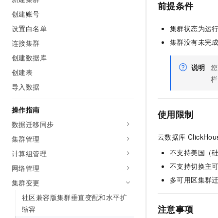
前提条件
AI 产品 免费试用
网络
安全
云开发大赛
创建账号
Tableau 订阅
1亿+ 大模型 tokens 和 
设置白名单
可观测
入门学习赛
集群状态为运
中间件
AI空中课堂在线直播课
140+云产品 免费试用
大模型服务
集群没有未完
连接集群
上云与迁云
产品新客免费试用，最长1
数据库
创建数据库
生态解决方案
千问AI平台-Token Plan
企业出海
说明
您
大模型ACA认证体验
大数据计算
创建表
栏
助力企业全员 AI 认知与能
行业生态解决方案
导入数据
政企业务
媒体服务
千问AI平台-模型体验
开发者生态解决方案
在线体验全尺寸、多种模态
操作指南
企业服务与云通信
使用限制
AI 开发和 AI 应用解决
Happy 系列大模型
数据迁移同步
域名与网站
云数据库 ClickHo
集群管理
终端用户计算
不支持美国（
计算组管理
不支持切换主
网络管理
Serverless
大模型解决方案
多可用区集群
集群变更
开发工具
快速部署 Dify，高效搭建 
社区兼容版集群垂直变配和水平扩
注意事项
迁移与运维管理
缩容