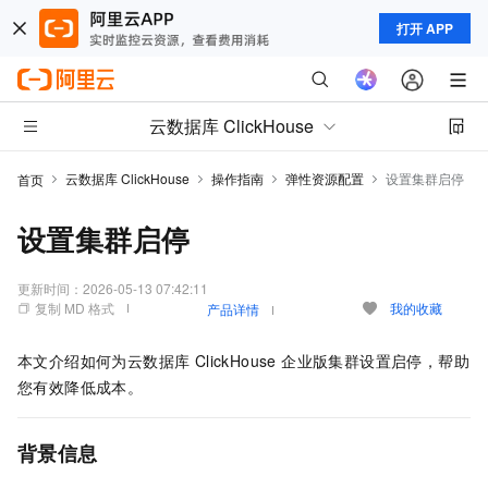
打开 APP
云数据库 ClickHouse
云数据库 ClickHouse
操作指南
弹性资源配置
设置集群启停
首页
设置集群启停
更新时间：
2026-05-13 07:42:11
复制 MD 格式
我的收藏
产品详情
本文介绍如何为
云数据库 ClickHouse 企业版
集群设置启停，帮助
您有效降低成本。
背景信息