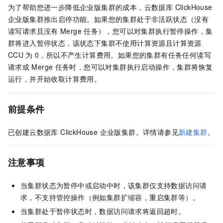
为了帮助您进一步降低企业版集群的成本，
云数据库 ClickHouse
企业版
集群推出启停功能。如果您的集群处于非活跃状态（没有
读写请求且没有
Merge
任务），您可以对集群执行暂停操作，集
群将进入暂停状态，该状态下集群不使用计算资源且计算资源
CCU
为
0，所以不产生计算费用。如果您的集群有任务任何读写
请求或
Merge
任务时，您可以对集群执行启动操作，集群将恢复
运行，并开始收取计算费用。
前提条件
已创建
云数据库 ClickHouse 企业版
集群。详情请参见
新建集群
。
注意事项
当集群状态为暂停中或启动中时，该集群仅支持数据访问请
求，不支持管控操作（例如集群扩缩容，重启集群等）。
当集群处于暂停状态时，数据访问请求将返回超时。