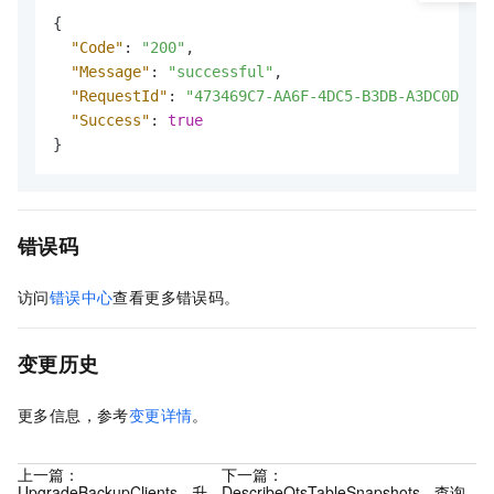
{
"Code"
:
"200"
,
"Message"
:
"successful"
,
"RequestId"
:
"473469C7-AA6F-4DC5-B3DB-A3DC0DE3C8
"Success"
:
true
}
错误码
访问
错误中心
查看更多错误码。
变更历史
更多信息，参考
变更详情
。
上一篇：
下一篇：
UpgradeBackupClients - 升
DescribeOtsTableSnapshots - 查询