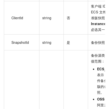
客户端 ID
ECS 文件
ClientId
string
否
准版快照时
InstanceI
必选其一。
SnapshotId
string
是
备份快照 I
备份源类型
值范围：
ECS_F
表示 E
件备份
版的备
照。
OSS
：
阿里云 