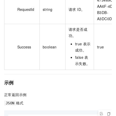
AA6F-4DC
RequestId
string
请求 ID。
B3DB-
A3DC0DE
请求是否成
功。
true 表示
Success
boolean
true
成功。
false 表
示失败。
示例
正常返回示例
格式
JSON