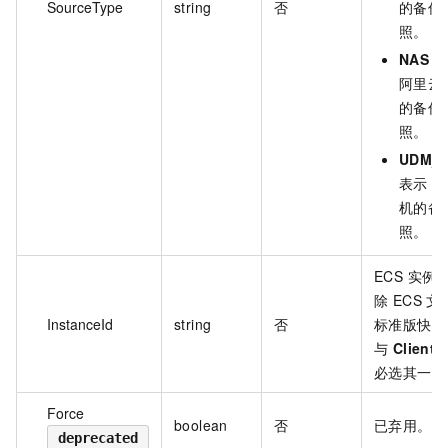
SourceType
string
否
的备份
照。
NAS
：
阿里云 
的备份
照。
UDM_
表示 E
机的备
照。
ECS 实例 
除 ECS 
InstanceId
string
否
标准版快照
与
ClientI
必选其一。
Force
boolean
否
已弃用。
deprecated