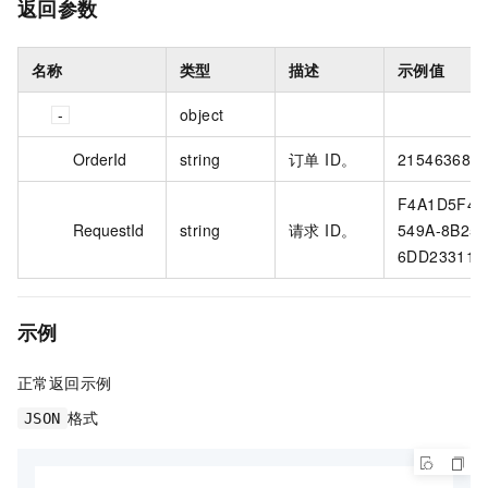
返回参数
名称
类型
描述
示例值
object
OrderId
string
订单 ID。
215463686
F4A1D5F4-
RequestId
string
请求 ID。
549A-8B25-
6DD23311E
示例
正常返回示例
格式
JSON