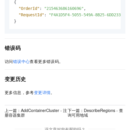
{
"OrderId"
:
"215463686160696"
,
"RequestId"
:
"F4A1D5F4-5055-549A-8B25-6DD23311E2
}
错误码
访问
错误中心
查看更多错误码。
变更历史
更多信息，参考
变更详情
。
上一篇：
AddContainerCluster - 注
下一篇：
DescribeRegions - 查
册容器集群
询可用地域
该文章对您有帮助吗？