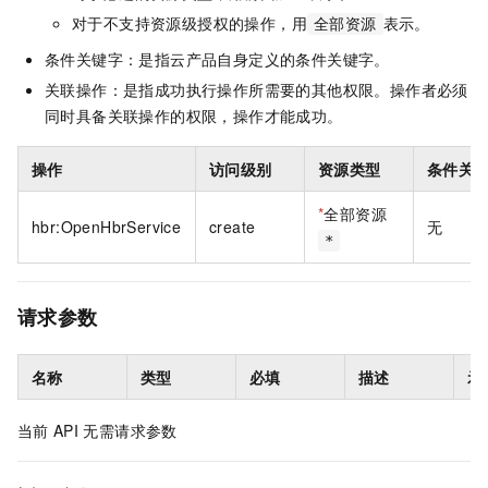
对于不支持资源级授权的操作，用
表示。
全部资源
条件关键字：是指云产品自身定义的条件关键字。
关联操作：是指成功执行操作所需要的其他权限。操作者必须
同时具备关联操作的权限，操作才能成功。
操作
访问级别
资源类型
条件关
*
全部资源
hbr:OpenHbrService
create
无
*
请求参数
名称
类型
必填
描述
示
当前
API
无需请求参数