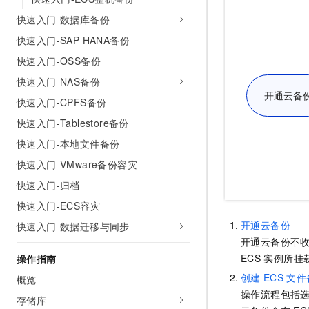
AI 产品 免费试用
网络
安全
云开发大赛
快速入门-数据库备份
Tableau 订阅
1亿+ 大模型 tokens 和 
快速入门-SAP HANA备份
可观测
入门学习赛
中间件
AI空中课堂在线直播课
140+云产品 免费试用
大模型服务
快速入门-OSS备份
上云与迁云
产品新客免费试用，最长1
数据库
快速入门-NAS备份
生态解决方案
千问AI平台-Token Plan
企业出海
大模型ACA认证体验
大数据计算
快速入门-CPFS备份
助力企业全员 AI 认知与能
行业生态解决方案
快速入门-Tablestore备份
政企业务
媒体服务
千问AI平台-模型体验
开发者生态解决方案
快速入门-本地文件备份
在线体验全尺寸、多种模态
企业服务与云通信
快速入门-VMware备份容灾
AI 开发和 AI 应用解决
Happy 系列大模型
域名与网站
快速入门-归档
快速入门-ECS容灾
终端用户计算
开通云备份
快速入门-数据迁移与同步
Serverless
开通
云备份
不收
大模型解决方案
ECS
实例所挂
操作指南
开发工具
快速部署 Dify，高效搭建 
创建
ECS
文件
概览
操作流程包括
迁移与运维管理
存储库