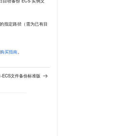
日自动备份
ECS
实例文
t.diy 一步搞定创意建站
构建大模型应用的安全防护体系
通过自然语言交互简化开发流程,全栈开发支持
通过阿里云安全产品对 AI 应用进行安全防护
的指定路径（需为已有目
。
包购买指南
。
-ECS文件备份标准版