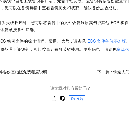
S
实例中自动安装备份客户端，无需手动安装。
云备份
将按备份配置每
一个 AI 助手
即刻拥有 DeepSeek-R1 满血版
超强辅助，Bol
后，您可以在备份详情中查看备份历史和状态，确认备份是否成功。
在企业官网、通讯软件中为客户提供 AI 客服
多种方案随心选，轻松解锁专属 DeepSeek
件丢失或损坏时，您可以将备份中的文件恢复到原实例或其他
ECS
实例
量恢复或按条件筛选。
ECS
实例文件的操作流程、费用、优势，请参见
ECS
文件备份基础版
备份场景下资源包，相比按量计费可节省费用。更多信息，请参见
资源
文件备份基础版免费额度说明
下一篇：
快速入门
该文章对您有帮助吗？
反馈