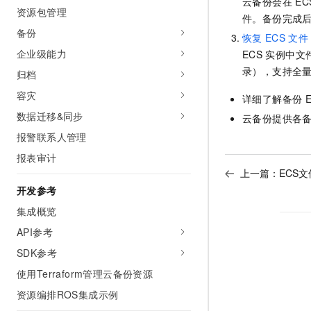
云备份
会在
EC
10 分钟在聊天系统中增加
资源包管理
专有云
件。备份完成
备份
恢复
ECS
文件
企业级能力
ECS
实例中文
录），支持全
归档
容灾
详细了解备份
数据迁移&同步
云备份
提供各
报警联系人管理
报表审计
上一篇：
ECS
开发参考
集成概览
API参考
SDK参考
使用Terraform管理云备份资源
资源编排ROS集成示例