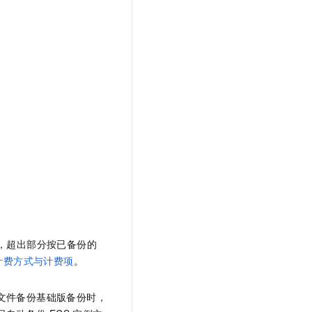
文戏情感细腻自然，动作戏激烈拳拳到肉，实现更强表演能力
支持中英文自由切换，具备更强的噪声鲁棒性
云聚AI 严选权益
SSL 证书
，一键激活高效办公新体验
精选AI产品，从模型到应用全链提效
堡垒机
AI 用量加速计划
应用
防火墙
、识别商机，让客服更高效、服务更出色。
新老同享，达量后返
千问办公
主机安全
NEW
的智能体编程平台
一站式AI生产力平台
AI 应用及服务市场
伶鹊
企业级人与Agent协作平台，接入和调度多个数字员工
智能客服平台，对话机器人、对话分析、智能外呼
AI 应用
大模型服务平台百炼 - 全妙
大模型
应用创作平台
多模态内容创作工具，已接入 DeepSeek
自然语言处理
数据标注
，超出部分按已备份的
机器学习
计费方式与计费项
。
息提取
与 AI 智能体进行实时音视频通话
从文本、图片、视频中提取结构化的属性信息
构建支持视频理解的 AI 音视频实时通话应用
文件备份基础版备份时，