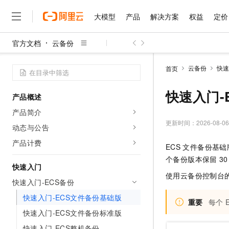
大模型
产品
解决方案
权益
定价
官方文档
云备份
大模型
产品
解决方案
权益
定价
云市场
伙伴
服务
了解阿里云
精选产品
精选解决方案
普惠上云
产品定价
精选商城
成为销售伙伴
售前咨询
为什么选择阿里云
千问AI平台
云备份
快速
首页
了解云产品的定价详情
大模型服务平台百炼
千问办公，解锁你的工作
普惠上云 官方力荐
分销伙伴
在线服务
网站建设
什么是云计算
大
大模型服务与应用平台
企业级Agent产品，直接
云服务器38元/年起，超
快速入门-
产品概述
咨询伙伴
多端小程序
技术领先
云上成本管理
售后服务
千问大模型
Agency Agents：拥
官方推荐返现计划
大模型
产品简介
大模型
精选产品
精选解决方案
Salesforce 国际版订阅
稳定可靠
管理和优化成本
多元化、高性能、安全可靠
推荐新用户得奖励，单订单
更新时间：
2026-08-06
销售伙伴合作计划
动态与公告
自助服务
友盟天域
安全合规
人工智能与机器学习
AI
文本生成
无影云电脑
HappyHorse 打造一
云工开物
产品计费
ECS
文件备份基础
无影生态合作计划
在线服务
观测云
分析师报告
随时随地安全接入的云上超
高校专属算力普惠，学生认
计算
互联网应用开发
Qwen3.8-Max
个备份版本保留
30
HOT
Salesforce On Alibaba C
工单服务
快速入门
智能体时代全能旗舰模型
Tuya 物联网平台阿里云
研究报告与白皮书
云解析DNS
快速拥有专属 OpenClaw
使用
云备份
控制台
Consulting Partner 合
大数据
容器
快速入门-ECS备份
免费试用
短信专区
蓝凌 OA
Qwen3.7-Plus
AI 大模型销售与服务生
快速入门-ECS文件备份基础版
现代化应用
存储
天池大赛
能看、能想、能动手的多模
重要
每个
云原生大数据计算服务 Max
解决方案免费试用 新老
电子合同
快速入门-ECS文件备份标准版
面向分析的企业级SaaS模
最高领取价值200元试用
安全
网络与CDN
AI 算法大赛
Qwen3-VL-Plus
畅捷通
快速入门-ECS整机备份