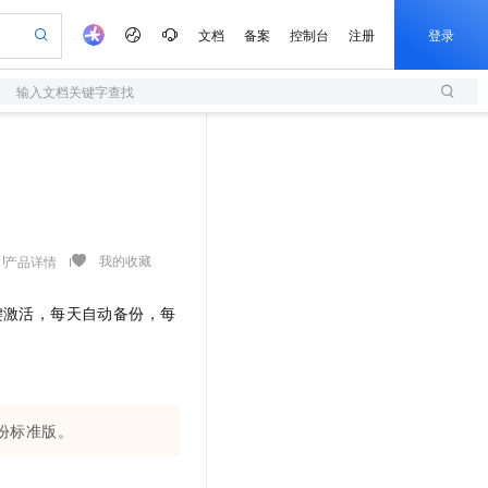
文档
备案
控制台
注册
登录
输入文档关键字查找
验
作计划
器
AI 活动
专业服务
服务伙伴合作计划
开发者社区
加入我们
服务平台百炼
阿里云 OPC 创新助力计划
一站式生成采购清单，支持单品或批量购买
S
S产品伙伴计划（繁花）
峰会
造的大模型服务与应用开发平台
Qwen Audio：打造专属 AI 语音助手
轻量应用服务器
一句话生成原生可编辑精美 PPT 文稿
AI 生产力先锋
Al MaaS 服务伙伴赋能合作
域名
博文
Careers
NEW
至高可申请百万元
性可伸缩的云计算服务
开启高性价比 AI 编程新体验
Qwen-Audio-3.0-Realtime 端到端实时语音角色扮演
输入一句话想法, 轻松生成专业的 PPT
先锋实践拓展 AI 生产力的边界
快速构建应用程序和网站，即刻迈出上云第一步
Token 补贴，五大权
计划
海大会
伙伴信用分合作计划
商标
问答
社会招聘
益加速 OPC 成功
S
eek-V4-Pro
数字证书管理服务（原SSL证书）
一键部署幻兽帕鲁游戏服务器
飞天发布时刻
HOT
划
备案
电子书
校园招聘
pSeek-V4-Pro
视频创作，一键激活电商全链路生产力
全托管，含MySQL、PostgreSQL、SQL Server、MariaDB多引擎
实现全站HTTPS，呈现可信的WEB访问
一键购买专属联机服务器，轻松开启游戏
所见，即是所愿
我的收藏
产品详情
更多支持
划
公司注册
镜像站
视频生成
语音识别与合成
专属 QwenPaw
短信服务
漫剧工坊：一站式动画创作平台
AI 实训营
HOT
键激活，每天自动备份，每
合作伙伴培训与认证
划
上云迁移
的智能体编程平台
站生成，高效打造优质广告素材
从聊天伙伴进化为能主动干活的本地数字员工
快速生产连贯的高质量长漫剧
从基础到进阶，Agent 创客手把手教你
国内短信简单易用，安全可靠，秒级触达，全球覆盖200+国家和地区。
e-1.1-T2V
Qwen3-TTS-Flash
lScope
我要反馈
查询合作伙伴
畅细腻的高质量视频
离线语音合成大模型，多语言方言自适应，低延迟高稳定
n Alibaba Cloud ISV 合作
代维服务
olarDB
建企业门户网站
大数据开发治理平台 DataWorks
10 分钟搭建微信、支付宝小程序
创新加速
ope
登录合作伙伴管理后台
我要建议
站，无忧落地极速上线
以可视化方式快速构建移动和 PC 门户网站
100%兼容MySQL、PostgreSQL，兼容Oracle，支持集中和分布式
高效部署网站，快速应用到小程序
Data Agent 驱动的一站式 Data+AI 开发治理平台
e-1.1-I2V
Cosyvoice-V3-Flash
安全
畅自然，细节丰富
份标准版。
高表现力语音合成大模型，语音克隆听感自然
我要投诉
上云场景组合购
伴
边界网络安全防护产品
漫剧创作，剧本、分镜、视频高效生成
覆盖90%+业务场景，专享组合折扣价
2V
VPN
Fun-ASR