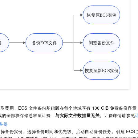
服务生态伙伴
视觉 Coding、空间感知、多模态思考等全面升级
1M上下文，专为长程任务能力而生
云工开物
企业应用
Night Plan 支持 Qwen 3.8-Max
AI 办公
NEW
Red Hat
30+ 款产品免费体验
夜间 5 折，Qwen/Meoo/TokenPlan 客户专享
AI智能应用
科研合作
ERP
堂（旗舰版）
SUSE
智能客服
AI 应用构建
大模型原生
CRM
2个月
自动承接线索
建站小程序
Qoder
大模型服务平台百炼-应用模版
OA 办公系统
HOT
NEW
面向真实软件
个人版上线、团队版降价；千问3.8-Max首发发尝鲜
丰富多元化的应用模版和解决方案
力提升
财税管理
模板建站
万有无界
大模型服务平台百炼-智能体
400电话
定制建站
的模型效果
灵活可视化地构建企业级 Agent
方案
广告营销
模板小程序
秒悟
人工智能平台 PAI
定制小程序
云端极速 AI 
新一代 AI 视频生成模型，深度适配广告营销等场景
AI Native 的算法工程平台，一站式完成建模、训练、推理服务部署
APP 开发
建站系统
取费用，ECS
文件备份基础版在每个地域享有
100 GiB
免费备份容量
载的全部块存储总容量计费，
与实际文件数据量无关
。计费详情请参见
AI 应用
10分钟微调：让0.6B模型媲美235B模型
多模态数据信
备份
依托云原生高可用架构,实现Dify私有化部署
用1%尺寸在特定领域达到大模型90%以上效果
选择备份实例、选择备份时间和优先级、启动自动备份任务。创建
ECS