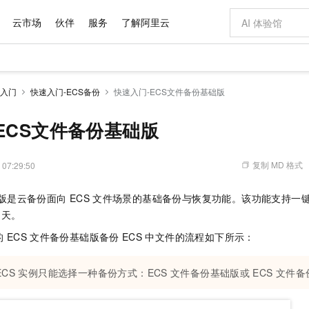
云市场
伙伴
服务
了解阿里云
AI 特惠
数据与 API
成为产品伙伴
企业增值服务
最佳实践
价格计算器
AI 场景体
基础软件
产品伙伴合
阿里云认证
市场活动
配置报价
大模型
入门
快速入门-ECS备份
快速入门-ECS文件备份基础版
自助选配和估算价格
新方式
域名与网站
睿译宝，AI翻译排版一步到位
智启 AI 普惠权益
产品生态集成认证中心
企业支持计划
云上春晚
千问官方 MaaS 平台，为开发者和 Agent 而生，新用户赠送 1 亿 + tokens 额度
云服务器 EC
AI Coding
阿里云Maa
2026 阿里云
为企业打
数据集
Windows
大模型认证
模型
NEW
交付可用成果
值低价云产品抢先购
提供智能易用的域名与建站服务
上传文档即自动完成翻译和格式还原
至高享 1亿+免费 tokens，加速 Al 应用落地
安全可靠、弹
智能编程，一键
ECS文件备份基础版
产品生态伙伴
专家技术服务
云上奥运之旅
弹性计算合作
阿里云中企出
手机三要素
宝塔 Linux
全部认证
价格优势
有专属领域专家
对象存储 OSS
GLM-5.2：长任务时代开源旗舰模型
阿里云 OPC 创新助力计划
云数据库 RD
即刻拥有 DeepS
AI 电商营销
产品生态伙伴工作台
企业增值服务台
云栖战略参考
云存储合作计
云栖大会
身份实名认证
CentOS
训练营
推动算力普惠，释放技术红利
的大模型服务
最高返9万
多领域专家智能体,一键组建 AI 虚拟交付团队
至高百万元 Token 补贴，加速一人公司成长
稳定、安全、高性价比、高性能的云存储服务
真正可用的 1M 上下文,一次完成代码全链路开发
轻松解锁专属 Dee
从图文生成到
复制 MD 格式
 07:29:50
云上的中国
数据库合作计
活动全景
短信
Docker
图片和
站式影视创作平台
人工智能平台 PAI
Hermes Agent，打造自进化智能体
Token Plan 模型订阅计划
Qoder
5 分钟轻松部署
AI 广告创作
企业成长
大模型
NEW
信息公告
版是云备份面向
ECS
文件场景的基础备份与恢复功能。该功能支持一
看见新力量
云网络合作计
OCR 文字识别
JAVA
级电脑
证享300元代金券
可视化编排打通从文字构思到成片全链路闭环
一站式AI开发、训练和推理服务
自主进化，持久记忆，越用越聪明
Qwen3.8-Max 首发尝鲜，限时加量 10 倍，夜间低至2折
面向真实软件
图文、视频一
Kimi-K3
HappyHors
天。
NEW
魔搭 Mode
loud
服务实践
官网公告
Kimi 最新旗舰模型，长程编程与推理利器
让文字生成流
金融模力时刻
Salesforce O
版
发票查验
全能环境
Qoder CN
Claude Code + GStack 打造工程团队
千问办公，限时限量积分加倍
云原生数据库 P
低代码高效构
AI 建站
NEW
的
ECS
文件备份基础版备份
ECS
中文件的流程如下所示：
作计划
计划
创新中心
魔搭 ModelSc
健康状态
让AI从“聊天伙伴”进化为能干活的“数字员工”
覆盖公网/内网、递归/权威、移动APP等全场景解析服务
安装技能 GStack，拥有专属 AI 工程团队
你的AI工作搭子，覆盖日常办公高频场景
基于千问大模型等，支持代码智能生成、研发智能问答
0 代码专业建
客户案例
天气预报查询
操作系统
Deepseek-v4-pro
HappyHors
态合作计划
态智能体模型
ECS
实例只能选择一种备份方式：ECS
文件备份基础版或
旗舰 MoE 大模型，百万上下文与顶尖推理能力
ECS
图生视频，流
文件备
Compute
同享
容器服务 Kubernetes 版 ACK
万小智 AI 建站低至 15元/月
云防火墙
AI 短剧/漫剧
快递物流查询
WordPress
成为服务伙
高校合作
式云数据仓库
点，立即开启云上创新
提供一站式管理容器应用的 K8s 服务
送.CN域名，送备案服务码
云原生的云上
AI助力短剧
GLM-5.2
Wan2.7-T
Ubuntu