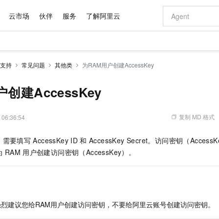
云市场
伙伴
服务
了解阿里云
AI 特惠
数据与 API
成为产品伙伴
企业增值服务
最佳实践
价格计算器
AI 场景体
基础软件
产品伙伴合
阿里云认证
市场活动
配置报价
大模型
支持
常见问题
其他类
为RAM用户创建AccessKey
自助选配和估算价格
新方式
域名与网站
睿译宝，AI翻译排版一步到位
智启 AI 普惠权益
产品生态集成认证中心
企业支持计划
云上春晚
千问官方 MaaS 平台，为开发者和 Agent 而生，新用户赠送 1 亿 + tokens 额度
云服务器 EC
Qwen Aud
AI Coding
阿里云Maa
2026 阿里云
为企业打
数据集
Windows
大模型认证
模型
NEW
NEW
交付可用成果
值低价云产品抢先购
提供智能易用的域名与建站服务
上传文档即自动完成翻译和格式还原
至高享 1亿+免费 tokens，加速 Al 应用落地
安全可靠、弹
智能编程，一键
创建AccessKey
产品生态伙伴
专家技术服务
云上奥运之旅
弹性计算合作
阿里云中企出
手机三要素
宝塔 Linux
全部认证
价格优势
有专属领域专家
对象存储 OSS
GLM-5.2：长任务时代开源旗舰模型
阿里云 OPC 创新助力计划
云数据库 RD
即刻拥有 DeepS
AI 电商营销
产品生态伙伴工作台
企业增值服务台
云栖战略参考
云存储合作计
云栖大会
身份实名认证
CentOS
训练营
推动算力普惠，释放技术红利
的大模型服务
最高返9万
多领域专家智能体,一键组建 AI 虚拟交付团队
至高百万元 Token 补贴，加速一人公司成长
稳定、安全、高性价比、高性能的云存储服务
真正可用的 1M 上下文,一次完成代码全链路开发
轻松解锁专属 Dee
从图文生成到
复制 MD 格式
 06:36:54
云上的中国
数据库合作计
活动全景
短信
Docker
图片和
站式影视创作平台
人工智能平台 PAI
Hermes Agent，打造自进化智能体
Token Plan 模型订阅计划
Qoder
5 分钟轻松部署
AI 广告创作
企业成长
大模型
NEW
信息公告
，需要填写
AccessKey ID
和
AccessKey Secret。访问密钥（Access
看见新力量
云网络合作计
OCR 文字识别
JAVA
级电脑
证享300元代金券
可视化编排打通从文字构思到成片全链路闭环
一站式AI开发、训练和推理服务
自主进化，持久记忆，越用越聪明
Qwen3.8-Max 首发尝鲜，限时加量 10 倍，夜间低至2折
面向真实软件
图文、视频一
Kimi-K3
HappyHors
为
RAM
用户创建访问密钥（AccessKey）。
NEW
魔搭 Mode
loud
服务实践
官网公告
Kimi 最新旗舰模型，长程编程与推理利器
让文字生成流
金融模力时刻
Salesforce O
版
发票查验
全能环境
Qoder CN
Claude Code + GStack 打造工程团队
千问办公，限时限量积分加倍
云原生数据库 P
低代码高效构
AI 建站
NEW
作计划
计划
创新中心
魔搭 ModelSc
健康状态
让AI从“聊天伙伴”进化为能干活的“数字员工”
覆盖公网/内网、递归/权威、移动APP等全场景解析服务
安装技能 GStack，拥有专属 AI 工程团队
你的AI工作搭子，覆盖日常办公高频场景
基于千问大模型等，支持代码智能生成、研发智能问答
0 代码专业建
客户案例
天气预报查询
操作系统
Deepseek-v4-pro
HappyHors
态合作计划
态智能体模型
旗舰 MoE 大模型，百万上下文与顶尖推理能力
图生视频，流
Compute
同享
容器服务 Kubernetes 版 ACK
万小智 AI 建站低至 15元/月
云防火墙
AI 短剧/漫剧
快递物流查询
WordPress
成为服务伙
高校合作
烈建议您给RAM用户创建访问密钥，不要给阿里云账号创建访问密钥。
式云数据仓库
点，立即开启云上创新
提供一站式管理容器应用的 K8s 服务
送.CN域名，送备案服务码
云原生的云上
AI助力短剧
GLM-5.2
Wan2.7-T
Ubuntu