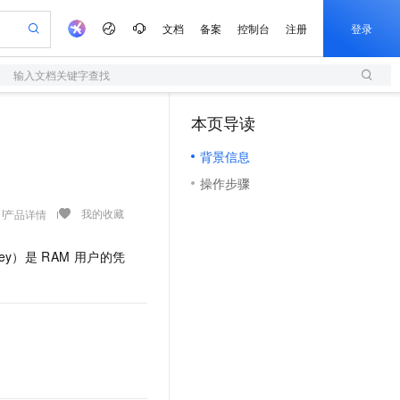
文档
备案
控制台
注册
登录
输入文档关键字查找
验
作计划
器
AI 活动
专业服务
服务伙伴合作计划
开发者社区
加入我们
服务平台百炼
阿里云 OPC 创新助力计划
本页导读
（1）
一站式生成采购清单，支持单品或批量购买
S
io：打造专属 AI 语音助手
S产品伙伴计划（繁花）
峰会
造的大模型服务与应用开发平台
轻量应用服务器
一句话生成原生可编辑精美 PPT 文稿
AI 生产力先锋
Al MaaS 服务伙伴赋能合作
域名
博文
Careers
至高可申请百万元
背景信息
性可伸缩的云计算服务
开启高性价比 AI 编程新体验
Qwen-Audio-3.0-Realtime 端到端实时语音角色扮演
输入一句话想法, 轻松生成专业的 PPT
先锋实践拓展 AI 生产力的边界
快速构建应用程序和网站，即刻迈出上云第一步
Token 补贴，五大权
计划
海大会
伙伴信用分合作计划
商标
问答
社会招聘
操作步骤
益加速 OPC 成功
S
eek-V4-Pro
数字证书管理服务（原SSL证书）
一键部署幻兽帕鲁游戏服务器
飞天发布时刻
HOT
划
备案
电子书
校园招聘
pSeek-V4-Pro
视频创作，一键激活电商全链路生产力
全托管，含MySQL、PostgreSQL、SQL Server、MariaDB多引擎
实现全站HTTPS，呈现可信的WEB访问
一键购买专属联机服务器，轻松开启游戏
所见，即是所愿
我的收藏
产品详情
更多支持
划
公司注册
镜像站
视频生成
语音识别与合成
专属 QwenPaw
短信服务
漫剧工坊：一站式动画创作平台
AI 实训营
HOT
Key）是
RAM
用户的凭
合作伙伴培训与认证
划
上云迁移
的智能体编程平台
站生成，高效打造优质广告素材
从聊天伙伴进化为能主动干活的本地数字员工
快速生产连贯的高质量长漫剧
从基础到进阶，Agent 创客手把手教你
国内短信简单易用，安全可靠，秒级触达，全球覆盖200+国家和地区。
e-1.1-T2V
Qwen3-TTS-Flash
lScope
我要反馈
查询合作伙伴
畅细腻的高质量视频
离线语音合成大模型，多语言方言自适应，低延迟高稳定
n Alibaba Cloud ISV 合作
代维服务
olarDB
建企业门户网站
大数据开发治理平台 DataWorks
10 分钟搭建微信、支付宝小程序
创新加速
ope
登录合作伙伴管理后台
我要建议
站，无忧落地极速上线
以可视化方式快速构建移动和 PC 门户网站
100%兼容MySQL、PostgreSQL，兼容Oracle，支持集中和分布式
高效部署网站，快速应用到小程序
Data Agent 驱动的一站式 Data+AI 开发治理平台
e-1.1-I2V
Cosyvoice-V3-Flash
安全
畅自然，细节丰富
高表现力语音合成大模型，语音克隆听感自然
我要投诉
上云场景组合购
伴
边界网络安全防护产品
漫剧创作，剧本、分镜、视频高效生成
覆盖90%+业务场景，专享组合折扣价
2V
VPN
Fun-ASR