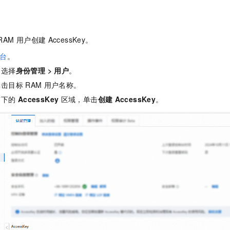
服务生态伙伴
视觉 Coding、空间感知、多模态思考等全面升级
1M上下文，专为长程任务能力而生
云工开物
企业应用
Night Plan 支持 Qwen 3.8-Max
AI 办公
NEW
Red Hat
30+ 款产品免费体验
夜间 5 折，Qwen/Meoo/TokenPlan 客户专享
AI智能应用
科研合作
ERP
堂（旗舰版）
SUSE
RAM
用户创建
AccessKey。
智能客服
AI 应用构建
大模型原生
CRM
2个月
自动承接线索
台
。
建站小程序
Qoder
大模型服务平台百炼-应用模版
OA 办公系统
HOT
NEW
，选择
身份管理
>
用户
。
面向真实软件
个人版上线、团队版降价；千问3.8-Max首发发尝鲜
丰富多元化的应用模版和解决方案
力提升
单击目标
RAM
用户名称。
财税管理
模板建站
万有无界
大模型服务平台百炼-智能体
签下的
AccessKey
区域，单击
创建
AccessKey
。
400电话
定制建站
的模型效果
灵活可视化地构建企业级 Agent
方案
广告营销
模板小程序
秒悟
人工智能平台 PAI
定制小程序
云端极速 AI 
新一代 AI 视频生成模型，深度适配广告营销等场景
AI Native 的算法工程平台，一站式完成建模、训练、推理服务部署
APP 开发
建站系统
AI 应用
10分钟微调：让0.6B模型媲美235B模型
多模态数据信
依托云原生高可用架构,实现Dify私有化部署
用1%尺寸在特定领域达到大模型90%以上效果