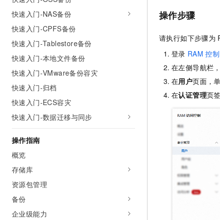
AI 产品 免费试用
网络
安全
云开发大赛
快速入门-NAS备份
操作步骤
Tableau 订阅
1亿+ 大模型 tokens 和 
快速入门-CPFS备份
可观测
入门学习赛
中间件
AI空中课堂在线直播课
请执行如下步骤为
140+云产品 免费试用
大模型服务
快速入门-Tablestore备份
上云与迁云
产品新客免费试用，最长1
数据库
登录
RAM
控制
快速入门-本地文件备份
生态解决方案
千问AI平台-Token Plan
在左侧导航栏
企业出海
大模型ACA认证体验
大数据计算
快速入门-VMware备份容灾
助力企业全员 AI 认知与能
在
用户
页面，
行业生态解决方案
快速入门-归档
政企业务
媒体服务
千问AI平台-模型体验
在
认证管理
页
开发者生态解决方案
快速入门-ECS容灾
在线体验全尺寸、多种模态
企业服务与云通信
快速入门-数据迁移与同步
AI 开发和 AI 应用解决
Happy 系列大模型
域名与网站
操作指南
终端用户计算
概览
存储库
Serverless
大模型解决方案
资源包管理
开发工具
快速部署 Dify，高效搭建 
备份
迁移与运维管理
企业级能力