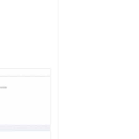
文戏情感细腻自然，动作戏激烈拳拳到肉，实现更强表演能力
支持中英文自由切换，具备更强的噪声鲁棒性
云聚AI 严选权益
SSL 证书
，一键激活高效办公新体验
精选AI产品，从模型到应用全链提效
堡垒机
AI 用量加速计划
应用
防火墙
、识别商机，让客服更高效、服务更出色。
新老同享，达量后返
千问办公
主机安全
NEW
的智能体编程平台
一站式AI生产力平台
AI 应用及服务市场
伶鹊
企业级人与Agent协作平台，接入和调度多个数字员工
智能客服平台，对话机器人、对话分析、智能外呼
AI 应用
大模型服务平台百炼 - 全妙
大模型
应用创作平台
多模态内容创作工具，已接入 DeepSeek
自然语言处理
数据标注
机器学习
息提取
与 AI 智能体进行实时音视频通话
从文本、图片、视频中提取结构化的属性信息
构建支持视频理解的 AI 音视频实时通话应用