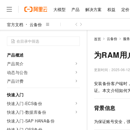
大模型
产品
解决方案
权益
定价
官方文档
云备份
大模型
产品
解决方案
权益
定价
云市场
伙伴
服务
了解阿里云
精选产品
精选解决方案
普惠上云
产品定价
精选商城
成为销售伙伴
售前咨询
为什么选择阿里云
千问AI平台
云备份
服务
首页
了解云产品的定价详情
大模型服务平台百炼
千问办公，解锁你的工作
普惠上云 官方力荐
分销伙伴
在线服务
网站建设
什么是云计算
大
大模型服务与应用平台
企业级Agent产品，直接
云服务器38元/年起，超
为RAM用户
产品概述
咨询伙伴
多端小程序
技术领先
云上成本管理
售后服务
千问大模型
Agency Agents：拥
官方推荐返现计划
大模型
产品简介
大模型
精选产品
精选解决方案
Salesforce 国际版订阅
稳定可靠
管理和优化成本
多元化、高性能、安全可靠
推荐新用户得奖励，单订单
更新时间：
2025-06-12
销售伙伴合作计划
动态与公告
自助服务
友盟天域
安全合规
人工智能与机器学习
AI
文本生成
无影云电脑
HappyHorse 打造一
云工开物
产品计费
安装备份客户端时
无影生态合作计划
在线服务
观测云
分析师报告
随时随地安全接入的云上超
高校专属算力普惠，学生认
计算
互联网应用开发
Qwen3.8-Max
证。本文介绍如何
HOT
Salesforce On Alibaba C
工单服务
快速入门
智能体时代全能旗舰模型
Tuya 物联网平台阿里云
研究报告与白皮书
云解析DNS
快速拥有专属 OpenClaw
Consulting Partner 合
大数据
容器
快速入门-ECS备份
免费试用
短信专区
背景信息
蓝凌 OA
Qwen3.7-Plus
AI 大模型销售与服务生
快速入门-数据库备份
现代化应用
存储
天池大赛
能看、能想、能动手的多模
云原生大数据计算服务 Max
解决方案免费试用 新老
电子合同
快速入门-SAP HANA备份
为保证账号安全，强
面向分析的企业级SaaS模
最高领取价值200元试用
安全
网络与CDN
AI 算法大赛
Qwen3-VL-Plus
畅捷通
快速入门-OSS备份