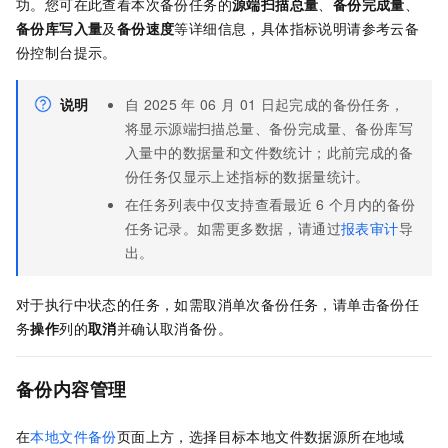
功。您可在此查看本次备份任务的
源端扫描总量
、
备份完成量
、
备份库写入量
及
备份速度
等详细信息，具体指标说明请参考云备
份控制台提示。
说明
自
2025
年
06
月
01
日起完成的备份任务，
将显示源端扫描总量、备份完成量、备份库写
入量中的数据量和文件数统计；此前完成的备
份任务仅显示上述指标的数据量统计。
在任务列表中仅支持查看最近
6
个月内的备份
任务记录。如需更多数据，请通过
报表审计
导
出。
对于执行中状态的任务，如需取消单次备份任务，请单击备份任
务
操作
列的
取消
并确认取消备份。
备份内容管理
在
本地文件备份
页面上方，选择目标本地文件数据源所在地域