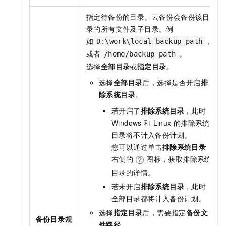
指定待备份的目录。
云备份
会备份该目
录的所有文件及子目录。例
如
，
D:\work\local_backup_path
或者
。
/home/backup_path
选择
全部目录
或
指定目录
。
选择
全部目录
后，选择是否开启
排
除系统目录
。
若开启了
排除系统目录
，此时
Windows
和
Linux
的排除系统
目录将不计入备份计划。
您可以通过单击
排除系统目录
右侧的
图标，获取排除系统
目录的详情。
若未开启
排除系统目录
，此时
全部目录都将计入备份计划。
选择
指定目录
后，需要指定
备份文
备份目录规
件路径
。