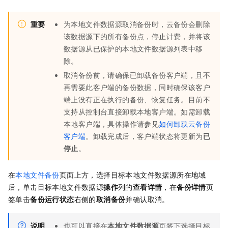
重要
为本地文件数据源取消备份时，云备份会删除
该数据源下的所有备份点，停止计费，并将该
数据源从已保护的本地文件数据源列表中移
除。
取消备份前，请确保已卸载备份客户端，且不
再需要此客户端的备份数据，同时确保该客户
端上没有正在执行的备份、恢复任务。目前不
支持从控制台直接卸载本地客户端。如需卸载
本地客户端，具体操作请参见
如何卸载云备份
客户端
。卸载完成后，客户端状态将更新为
已
停止
。
在
本地文件备份
页面上方，选择目标本地文件数据源所在地域
后，单击目标本地文件数据源
操作
列的
查看详情
，在
备份详情
页
签单击
备份运行状态
右侧的
取消备份
并确认取消。
说明
也可以直接在
本地文件数据源
页签下选择目标