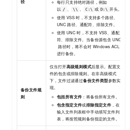
径
每行只支持绝对路径，例如
以
、
、
或
开头。
/
\\
C:\
D:\
使用
VSS
时，不支持多个路径、
UNC
路径、通配符、排除文件。
使用
UNC
时，不支持
VSS、通配
符、排除文件。当备份源包含
UNC
路径时，将不会对
Windows ACL
进行备份。
仅当打开
高级规则模式
后显示。配置文
件的包含或排除规则。在非高级模式
下，文件过滤通过
备份文件类型
参数实
现。
备份文件规
则
包括所有文件
：将备份所有文件。
包含指定文件
或
排除指定文件
，在
输入文件列表框中手动填写文件列
表，将按照规则备份指定的文件。