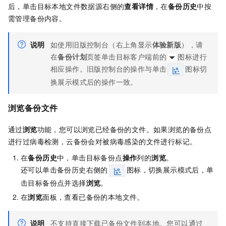
后，单击目标本地文件数据源右侧的
查看详情
，在
备份历史
中按
需管理备份内容。
说明
如使用旧版控制台（右上角显示
体验新版
），请
在
备份计划
页签单击目标客户端前的
图标进行
相应操作。旧版控制台的操作与单击
图标切
换展示模式后的操作一致。
浏览备份文件
通过
浏览
功能，您可以浏览已经备份的文件。如果浏览的备份点
进行过病毒检测，云备份会对被病毒感染的文件进行标记。
在
备份历史
中，单击目标备份点
操作
列的
浏览
。
还可以单击备份历史右侧的
图标，切换展示模式后，单
击目标备份点并选择
浏览
。
在
浏览
面板，查看已备份的本地文件。
说明
不支持直接下载已备份文件到本地。您可以通过