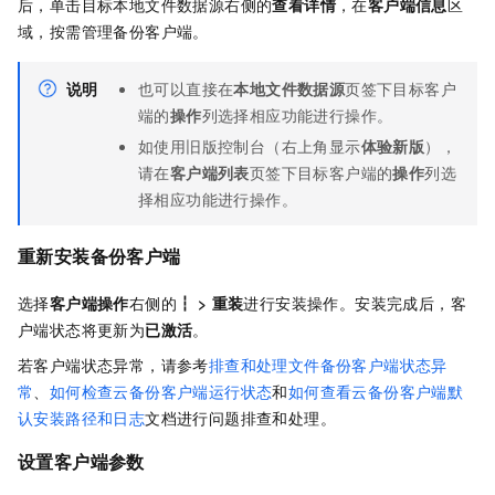
后，单击目标本地文件数据源右侧的
查看详情
，在
客户端信息
区
域，按需管理备份客户端。
说明
也可以直接在
本地文件数据源
页签下目标客户
端的
操作
列选择相应功能进行操作。
如使用旧版控制台（右上角显示
体验新版
），
请在
客户端列表
页签下目标客户端的
操作
列选
择相应功能进行操作。
重新安装备份客户端
选择
客户端操作
右侧的
┇
>
重装
进行安装操作。安装完成后，客
户端状态将更新为
已激活
。
若客户端状态异常，请参考
排查和处理文件备份客户端状态异
常
、
如何检查云备份客户端运行状态
和
如何查看云备份客户端默
认安装路径和日志
文档进行问题排查和处理。
设置客户端参数