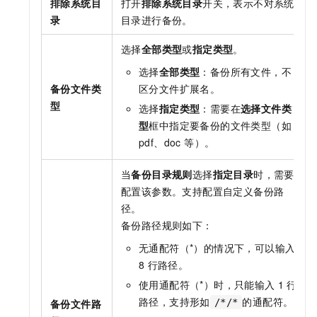
排除系统目
打开
排除系统目录
开关，表示不对系统
录
目录进行备份。
选择
全部类型
或
指定类型
。
选择
全部类型
：备份所有文件，不
备份文件类
区分文件扩展名。
型
选择
指定类型
：需要在
选择文件类
型
框中指定要备份的文件类型（如
pdf、doc 等）。
当
备份目录规则
选择
指定目录
时，需要
配置该参数。支持配置自定义备份路
径。
备份路径规则如下：
无通配符（*）的情况下，可以输入
8
行路径。
使用通配符（*）时，只能输入
1
行
路径，支持形如
的通配符。
备份文件路
/*/*