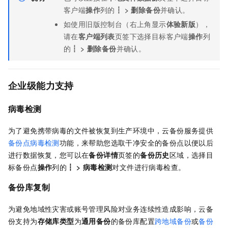
客户端
操作
列的
┇
>
删除备份
并确认。
如使用旧版控制台（右上角显示
体验新版
），
请在
客户端列表
页签下选择目标客户端
操作
列
的
┇
>
删除备份
并确认。
企业级能力支持
病毒检测
为了避免携带病毒的文件被恢复到生产环境中，
云备份
服务提供
备份点病毒检测
功能，来帮助您选取干净安全的备份点以便以后
进行数据恢复，您可以在
备份详情
页签的
备份历史
区域，选择目
标备份点
操作
列的
┇
>
病毒检测
对文件进行病毒检查。
备份库复制
为避免地域性灾害或账号管理风险对业务连续性造成影响，
云备
份
支持为
存储库类型
为
通用备份
的备份库配置
跨地域备份
或
备份