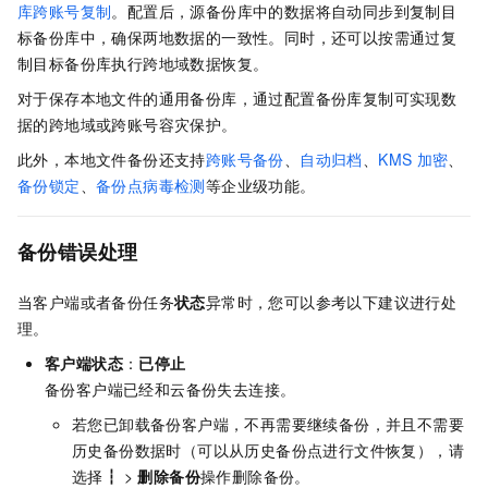
库跨账号复制
。配置后，源备份库中的数据将自动同步到复制目
标备份库中，确保两地数据的一致性。同时，还可以按需通过复
制目标备份库执行跨地域数据恢复。
对于保存本地文件的通用备份库，通过配置备份库复制可实现数
据的跨地域或跨账号容灾保护。
此外，本地文件备份还支持
跨账号备份
、
自动归档
、
KMS
加密
、
备份锁定
、
备份点病毒检测
等企业级功能。
备份错误处理
当客户端或者备份任务
状态
异常时，您可以参考以下建议进行处
理。
客户端状态
：
已停止
备份客户端已经和
云备份
失去连接。
若您已卸载备份客户端，不再需要继续备份，并且不需要
历史备份数据时（可以从历史备份点进行文件恢复），请
选择
┇
>
删除备份
操作删除备份。