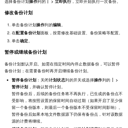
选择备份计划
操作
列的
┇
>
立即执行
，立即开始执行一次备份。
修改备份计划
单击备份计划
操作
列的
编辑
。
在
配置备份计划
面板，按需修改基础设置、备份策略等配置。
单击
确定
。
暂停或继续备份计划
备份计划默认开启。如需在指定时间内停止数据备份，可以暂停
备份计划；在需要备份时再开启继续备份计划。
暂停备份计划
：关闭
计划状态
列的开关或选择
操作
列的
┇
>
暂停计划
，并确认暂停计划。
暂停备份后，后续的备份任务将不再执行，已生成的备份点不
受影响，将按照设置的保留时间自动过期（如果开启了至少保
留一个备份版本，则最后一个备份版本不受保留时间影响）。
暂停备份后如果本地文件数据源下仍保有备份点，针对该数据
源的计费将继续。