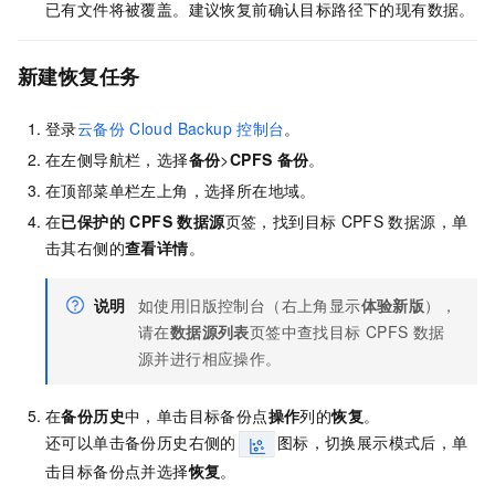
已有文件将被覆盖。建议恢复前确认目标路径下的现有数据。
新建恢复任务
登录
云备份
Cloud Backup
控制台
。
在左侧导航栏，选择
备份
>
CPFS
备份
。
在顶部菜单栏左上角，选择所在地域。
在
已保护的 CPFS 数据源
页签，找到目标
CPFS
数据源，单
击其右侧的
查看详情
。
说明
如使用旧版控制台（右上角显示
体验新版
），
请在
数据源列表
页签中查找目标
CPFS
数据
源并进行相应操作。
在
备份历史
中，单击目标备份点
操作
列的
恢复
。
还可以单击备份历史右侧的
图标，切换展示模式后，单
击目标备份点并选择
恢复
。