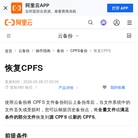
打开 APP
云备份
云备份
操作指南
备份
CPFS备份
恢复CPFS
首页
恢复CPFS
更新时间：
2026-05-28 07:05:00
复制 MD 格式
我的收藏
产品详情
使用
云备份
将
CPFS
文件备份到云上备份库后，当文件系统中的
文件丢失或受损时，您可以根据历史备份点，将
全量文件
或
满足
条件的部分文件
恢复到
源
CPFS
或
新的
CPFS
。
前提条件