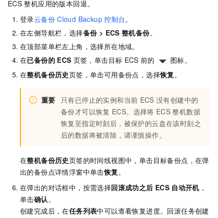
ECS
整机应用的版本回退。
登录
云备份
Cloud Backup
控制台
。
在左侧导航栏，选择
备份
>
ECS
整机备份
。
在顶部菜单栏左上角，选择所在地域。
在
已备份的
ECS
页签，单击目标
ECS
前的
图标。
在
整机备份历史
页签，单击可用备份点，选择
恢复
。
重要
只有已停止的实例和当前
ECS
没有创建中的
备份才可以恢复
ECS。选择将
ECS
整机数据
恢复至指定时刻后，被保护的云盘在该时刻之
后的数据将被清除，请谨慎操作。
在
整机备份历史
页签的时间线视图中，单击目标备份点，在弹
出的备份点详情浮窗中单击
恢复
。
在弹出的对话框中，按需选择
回滚成功之后
ECS
自动开机
，
单击
确认
。
创建完成后，在
任务列表
中可以查看恢复进度。回滚任务创建