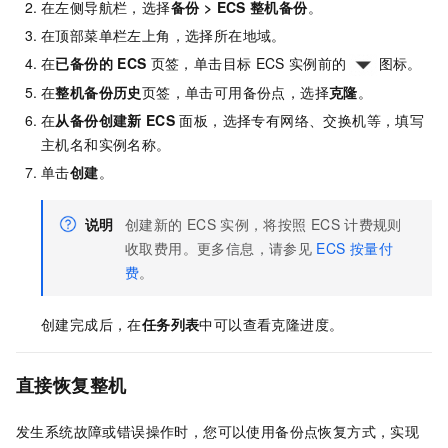
在左侧导航栏，选择
备份
>
ECS
整机备份
。
在顶部菜单栏左上角，选择所在地域。
在
已备份的
ECS
页签，单击目标
ECS
实例前的
图标。
在
整机备份历史
页签，单击可用备份点，选择
克隆
。
在
从备份创建新
ECS
面板，选择专有网络、交换机等，填写
主机名和实例名称。
单击
创建
。
说明
创建新的
ECS
实例，将按照
ECS
计费规则
收取费用。更多信息，请参见
ECS
按量付
费
。
创建完成后，在
任务列表
中可以查看克隆进度。
直接恢复整机
发生系统故障或错误操作时，您可以使用备份点恢复方式，实现