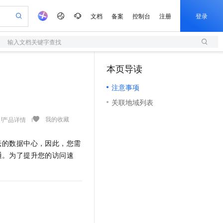
文档
备案
控制台
注册
登录
输入文档关键字查找
验
作计划
器
AI 活动
专业服务
服务伙伴合作计划
开发者社区
加入我们
服务平台百炼
阿里云 OPC 创新助力计划
本页导读
（1）
一站式生成采购清单，支持单品或批量购买
S
io：打造专属 AI 语音助手
S产品伙伴计划（繁花）
峰会
造的大模型服务与应用开发平台
轻量应用服务器
一句话生成原生可编辑精美 PPT 文稿
AI 生产力先锋
Al MaaS 服务伙伴赋能合作
域名
博文
Careers
至高可申请百万元
注意事项
性可伸缩的云计算服务
开启高性价比 AI 编程新体验
Qwen-Audio-3.0-Realtime 端到端实时语音角色扮演
输入一句话想法, 轻松生成专业的 PPT
先锋实践拓展 AI 生产力的边界
快速构建应用程序和网站，即刻迈出上云第一步
Token 补贴，五大权
计划
海大会
伙伴信用分合作计划
商标
问答
社会招聘
关联地域列表
益加速 OPC 成功
S
eek-V4-Pro
数字证书管理服务（原SSL证书）
一键部署幻兽帕鲁游戏服务器
飞天发布时刻
HOT
划
备案
电子书
校园招聘
pSeek-V4-Pro
视频创作，一键激活电商全链路生产力
全托管，含MySQL、PostgreSQL、SQL Server、MariaDB多引擎
实现全站HTTPS，呈现可信的WEB访问
一键购买专属联机服务器，轻松开启游戏
所见，即是所愿
我的收藏
产品详情
更多支持
划
公司注册
镜像站
视频生成
语音识别与合成
专属 QwenPaw
短信服务
漫剧工坊：一站式动画创作平台
AI 实训营
HOT
云的数据中心，因此，您需
合作伙伴培训与认证
划
上云迁移
的智能体编程平台
站生成，高效打造优质广告素材
从聊天伙伴进化为能主动干活的本地数字员工
快速生产连贯的高质量长漫剧
从基础到进阶，Agent 创客手把手教你
国内短信简单易用，安全可靠，秒级触达，全球覆盖200+国家和地区。
e-1.1-T2V
Qwen3-TTS-Flash
通。为了提升您的访问速
lScope
我要反馈
查询合作伙伴
畅细腻的高质量视频
离线语音合成大模型，多语言方言自适应，低延迟高稳定
n Alibaba Cloud ISV 合作
代维服务
olarDB
建企业门户网站
大数据开发治理平台 DataWorks
10 分钟搭建微信、支付宝小程序
创新加速
ope
登录合作伙伴管理后台
我要建议
站，无忧落地极速上线
以可视化方式快速构建移动和 PC 门户网站
100%兼容MySQL、PostgreSQL，兼容Oracle，支持集中和分布式
高效部署网站，快速应用到小程序
Data Agent 驱动的一站式 Data+AI 开发治理平台
e-1.1-I2V
Cosyvoice-V3-Flash
安全
畅自然，细节丰富
高表现力语音合成大模型，语音克隆听感自然
我要投诉
上云场景组合购
伴
边界网络安全防护产品
漫剧创作，剧本、分镜、视频高效生成
覆盖90%+业务场景，专享组合折扣价
2V
VPN
Fun-ASR