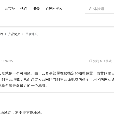
云市场
伙伴
服务
了解阿里云
AI 特惠
数据与 API
成为产品伙伴
企业增值服务
最佳实践
价格计算器
AI 场景体
基础软件
产品伙伴合
阿里云认证
市场活动
配置报价
大模型
述
产品简介
关联地域
自助选配和估算价格
新方式
域名与网站
睿译宝，AI翻译排版一步到位
智启 AI 普惠权益
产品生态集成认证中心
企业支持计划
云上春晚
千问官方 MaaS 平台，为开发者和 Agent 而生，新用户赠送 1 亿 + tokens 额度
云服务器 EC
Qwen Aud
AI Coding
阿里云Maa
2026 阿里云
为企业打
数据集
Windows
大模型认证
模型
NEW
NEW
交付可用成果
值低价云产品抢先购
提供智能易用的域名与建站服务
上传文档即自动完成翻译和格式还原
至高享 1亿+免费 tokens，加速 Al 应用落地
安全可靠、弹
智能编程，一键
产品生态伙伴
专家技术服务
云上奥运之旅
弹性计算合作
阿里云中企出
手机三要素
宝塔 Linux
全部认证
价格优势
有专属领域专家
对象存储 OSS
GLM-5.2：长任务时代开源旗舰模型
阿里云 OPC 创新助力计划
云数据库 RD
即刻拥有 DeepS
AI 电商营销
产品生态伙伴工作台
企业增值服务台
云栖战略参考
云存储合作计
云栖大会
身份实名认证
CentOS
训练营
推动算力普惠，释放技术红利
的大模型服务
最高返9万
多领域专家智能体,一键组建 AI 虚拟交付团队
至高百万元 Token 补贴，加速一人公司成长
稳定、安全、高性价比、高性能的云存储服务
真正可用的 1M 上下文,一次完成代码全链路开发
轻松解锁专属 Dee
从图文生成到
复制 MD 格式
 03:39:35
云上的中国
数据库合作计
活动全景
短信
Docker
图片和
站式影视创作平台
人工智能平台 PAI
Hermes Agent，打造自进化智能体
Token Plan 模型订阅计划
Qoder
5 分钟轻松部署
AI 广告创作
企业成长
大模型
NEW
信息公告
云盒就是一个可用区。由于云盒是部署在您指定的物理位置，而非阿里
看见新力量
云网络合作计
OCR 文字识别
JAVA
级电脑
证享300元代金券
可视化编排打通从文字构思到成片全链路闭环
一站式AI开发、训练和推理服务
自主进化，持久记忆，越用越聪明
Qwen3.8-Max 首发尝鲜，限时加量 10 倍，夜间低至2折
面向真实软件
图文、视频一
Kimi-K3
HappyHors
个阿里云地域，从而通过云盒网络与阿里云该地域内多个可用区内网互
NEW
魔搭 Mode
loud
服务实践
官网公告
Kimi 最新旗舰模型，长程编程与推理利器
让文字生成流
金融模力时刻
Salesforce O
版
关联至离云盒最近的一个地域。
发票查验
全能环境
Qoder CN
Claude Code + GStack 打造工程团队
千问办公，限时限量积分加倍
云原生数据库 P
低代码高效构
AI 建站
NEW
作计划
计划
创新中心
魔搭 ModelSc
健康状态
让AI从“聊天伙伴”进化为能干活的“数字员工”
覆盖公网/内网、递归/权威、移动APP等全场景解析服务
安装技能 GStack，拥有专属 AI 工程团队
你的AI工作搭子，覆盖日常办公高频场景
基于千问大模型等，支持代码智能生成、研发智能问答
0 代码专业建
客户案例
天气预报查询
操作系统
Deepseek-v4-pro
HappyHors
态合作计划
态智能体模型
旗舰 MoE 大模型，百万上下文与顶尖推理能力
图生视频，流
Compute
同享
容器服务 Kubernetes 版 ACK
万小智 AI 建站低至 15元/月
云防火墙
AI 短剧/漫剧
快递物流查询
WordPress
成为服务伙
高校合作
式云数据仓库
点，立即开启云上创新
提供一站式管理容器应用的 K8s 服务
送.CN域名，送备案服务码
云原生的云上
AI助力短剧
GLM-5.2
Wan2.7-T
个地域后，不支持更换地域。
Ubuntu