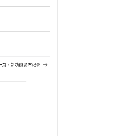
t.diy 一步搞定创意建站
构建大模型应用的安全防护体系
通过自然语言交互简化开发流程,全栈开发支持
通过阿里云安全产品对 AI 应用进行安全防护
一篇：
新功能发布记录