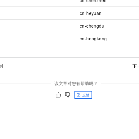
cn-shenzhen
一个 AI 助手
即刻拥有 DeepSeek-R1 满血版
超强辅助，Bol
在企业官网、通讯软件中为客户提供 AI 客服
多种方案随心选，轻松解锁专属 DeepSeek
cn-heyuan
cn-chengdu
cn-hongkong
制
下
该文章对您有帮助吗？
反馈