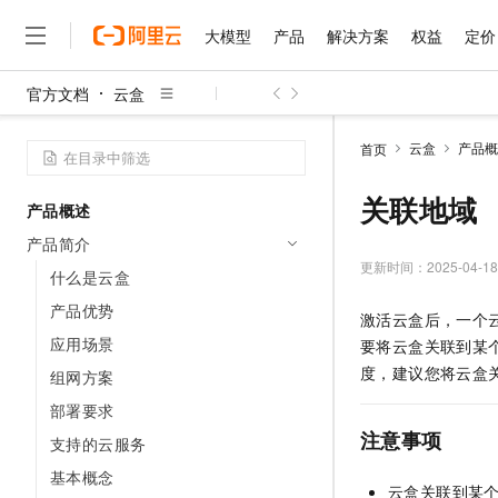
大模型
产品
解决方案
权益
定价
官方文档
云盒
大模型
产品
解决方案
权益
定价
云市场
伙伴
服务
了解阿里云
精选产品
精选解决方案
普惠上云
产品定价
精选商城
成为销售伙伴
售前咨询
为什么选择阿里云
千问AI平台
云盒
产品概
首页
了解云产品的定价详情
大模型服务平台百炼
千问办公，解锁你的工作
普惠上云 官方力荐
分销伙伴
在线服务
网站建设
什么是云计算
大
大模型服务与应用平台
企业级Agent产品，直接
云服务器38元/年起，超
关联地域
产品概述
咨询伙伴
多端小程序
技术领先
云上成本管理
售后服务
千问大模型
Agency Agents：拥
官方推荐返现计划
大模型
产品简介
大模型
精选产品
精选解决方案
Salesforce 国际版订阅
稳定可靠
管理和优化成本
多元化、高性能、安全可靠
推荐新用户得奖励，单订单
更新时间：
2025-04-18
销售伙伴合作计划
什么是云盒
自助服务
友盟天域
安全合规
人工智能与机器学习
AI
文本生成
无影云电脑
HappyHorse 打造一
云工开物
产品优势
激活云盒后，一个
无影生态合作计划
在线服务
观测云
分析师报告
随时随地安全接入的云上超
高校专属算力普惠，学生认
计算
互联网应用开发
应用场景
Qwen3.8-Max
要将云盒关联到某
HOT
Salesforce On Alibaba C
工单服务
智能体时代全能旗舰模型
Tuya 物联网平台阿里云
研究报告与白皮书
度，建议您将云盒
组网方案
云解析DNS
快速拥有专属 OpenClaw
Consulting Partner 合
大数据
容器
免费试用
短信专区
部署要求
蓝凌 OA
Qwen3.7-Plus
AI 大模型销售与服务生
现代化应用
存储
天池大赛
注意事项
能看、能想、能动手的多模
支持的云服务
云原生大数据计算服务 Max
解决方案免费试用 新老
电子合同
面向分析的企业级SaaS模
最高领取价值200元试用
安全
基本概念
网络与CDN
AI 算法大赛
Qwen3-VL-Plus
云盒关联到某
畅捷通