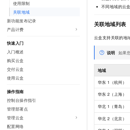
使用限制
AI 产品 免费试用
网络
安全
云开发大赛
不同地域的云
Tableau 订阅
1亿+ 大模型 tokens 和 
关联地域
可观测
入门学习赛
中间件
AI空中课堂在线直播课
新功能发布记录
140+云产品 免费试用
关联地域列表
大模型服务
上云与迁云
产品计费
产品新客免费试用，最长1
数据库
生态解决方案
云盒支持关联的地
千问AI平台-Token Plan
企业出海
大模型ACA认证体验
大数据计算
快速入门
助力企业全员 AI 认知与能
行业生态解决方案
入门概述
政企业务
说明
如果
媒体服务
千问AI平台-模型体验
开发者生态解决方案
购买云盒
在线体验全尺寸、多种模态
企业服务与云通信
交付云盒
AI 开发和 AI 应用解决
地域
Happy 系列大模型
域名与网站
使用云盒
华东 1（杭州）
终端用户计算
操作指南
华东
2（上海）
控制台操作指引
Serverless
大模型解决方案
华北
1（青岛）
管理部署点
开发工具
快速部署 Dify，高效搭建 
管理云盒
华北 2（北京）
迁移与运维管理
配置网络