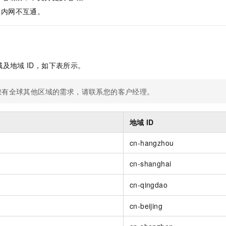
服务生态伙伴
视觉 Coding、空间感知、多模态思考等全面升级
1M上下文，专为长程任务能力而生
云工开物
企业应用
Night Plan 支持 Qwen 3.8-Max
AI 办公
NEW
盒内网不互通。
Red Hat
30+ 款产品免费体验
夜间 5 折，Qwen/Meoo/TokenPlan 客户专享
AI智能应用
科研合作
ERP
堂（旗舰版）
SUSE
智能客服
AI 应用构建
大模型原生
CRM
2个月
自动承接线索
建站小程序
Qoder
域及地域
ID，如下表所示。
大模型服务平台百炼-应用模版
OA 办公系统
HOT
NEW
面向真实软件
个人版上线、团队版降价；千问3.8-Max首发发尝鲜
丰富多元化的应用模版和解决方案
力提升
财税管理
模板建站
您有全球其他区域的需求，请联系您的客户经理。
万有无界
大模型服务平台百炼-智能体
400电话
定制建站
的模型效果
灵活可视化地构建企业级 Agent
方案
广告营销
模板小程序
地域
ID
秒悟
人工智能平台 PAI
定制小程序
云端极速 AI 
新一代 AI 视频生成模型，深度适配广告营销等场景
AI Native 的算法工程平台，一站式完成建模、训练、推理服务部署
cn-hangzhou
APP 开发
cn-shanghai
建站系统
cn-qingdao
AI 应用
10分钟微调：让0.6B模型媲美235B模型
多模态数据信
cn-beijing
依托云原生高可用架构,实现Dify私有化部署
用1%尺寸在特定领域达到大模型90%以上效果