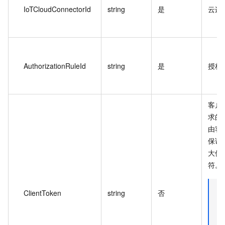
IoTCloudConnectorId
string
是
云连
AuthorizationRuleId
string
是
授权
客户
求的
由客
保证
大值不
符。
说
ClientToken
string
否