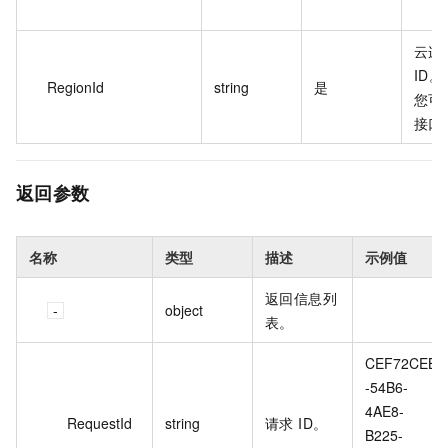
云连
ID。
RegionId
string
是
您可
接口
返回参数
名称
类型
描述
示例值
返回信息列
object
表。
CEF72CEB
-54B6-
4AE8-
RequestId
string
请求 ID。
B225-