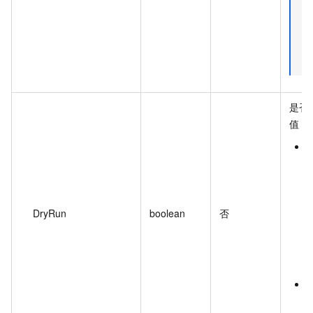
是否
值：
t
DryRun
boolean
否
f