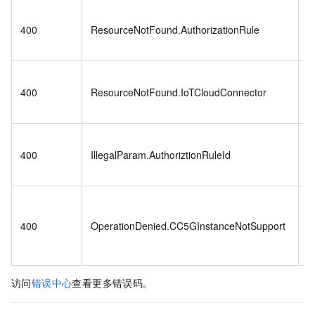
T
400
ResourceNotFound.AuthorizationRule
A
is
T
400
ResourceNotFound.IoTCloudConnector
I
is
T
400
IllegalParam.AuthoriztionRuleId
A
il
T
a
400
OperationDenied.CC5GInstanceNotSupport
C
s
访问
错误中心
查看更多错误码。