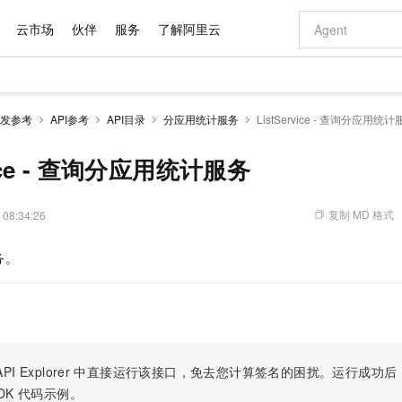
云市场
伙伴
服务
了解阿里云
AI 特惠
数据与 API
成为产品伙伴
企业增值服务
最佳实践
价格计算器
AI 场景体
基础软件
产品伙伴合
阿里云认证
市场活动
配置报价
大模型
发参考
API参考
API目录
分应用统计服务
ListService - 查询分应用统
自助选配和估算价格
新方式
域名与网站
睿译宝，AI翻译排版一步到位
智启 AI 普惠权益
产品生态集成认证中心
企业支持计划
云上春晚
千问官方 MaaS 平台，为开发者和 Agent 而生，新用户赠送 1 亿 + tokens 额度
云服务器 EC
Qwen Aud
AI Coding
阿里云Maa
2026 阿里云
为企业打
数据集
Windows
大模型认证
模型
NEW
NEW
交付可用成果
值低价云产品抢先购
提供智能易用的域名与建站服务
上传文档即自动完成翻译和格式还原
至高享 1亿+免费 tokens，加速 Al 应用落地
安全可靠、弹
智能编程，一键
vice - 查询分应用统计服务
产品生态伙伴
专家技术服务
云上奥运之旅
弹性计算合作
阿里云中企出
手机三要素
宝塔 Linux
全部认证
价格优势
有专属领域专家
对象存储 OSS
GLM-5.2：长任务时代开源旗舰模型
阿里云 OPC 创新助力计划
云数据库 RD
即刻拥有 DeepS
AI 电商营销
产品生态伙伴工作台
企业增值服务台
云栖战略参考
云存储合作计
云栖大会
身份实名认证
CentOS
训练营
推动算力普惠，释放技术红利
的大模型服务
最高返9万
多领域专家智能体,一键组建 AI 虚拟交付团队
至高百万元 Token 补贴，加速一人公司成长
稳定、安全、高性价比、高性能的云存储服务
真正可用的 1M 上下文,一次完成代码全链路开发
轻松解锁专属 Dee
从图文生成到
复制 MD 格式
 08:34:26
云上的中国
数据库合作计
活动全景
短信
Docker
图片和
站式影视创作平台
人工智能平台 PAI
Hermes Agent，打造自进化智能体
Token Plan 模型订阅计划
Qoder
5 分钟轻松部署
AI 广告创作
企业成长
大模型
NEW
信息公告
务。
看见新力量
云网络合作计
OCR 文字识别
JAVA
级电脑
证享300元代金券
可视化编排打通从文字构思到成片全链路闭环
一站式AI开发、训练和推理服务
自主进化，持久记忆，越用越聪明
Qwen3.8-Max 首发尝鲜，限时加量 10 倍，夜间低至2折
面向真实软件
图文、视频一
Kimi-K3
HappyHors
NEW
魔搭 Mode
loud
服务实践
官网公告
Kimi 最新旗舰模型，长程编程与推理利器
让文字生成流
金融模力时刻
Salesforce O
版
发票查验
全能环境
Qoder CN
Claude Code + GStack 打造工程团队
千问办公，限时限量积分加倍
云原生数据库 P
低代码高效构
AI 建站
NEW
作计划
计划
创新中心
魔搭 ModelSc
健康状态
让AI从“聊天伙伴”进化为能干活的“数字员工”
覆盖公网/内网、递归/权威、移动APP等全场景解析服务
安装技能 GStack，拥有专属 AI 工程团队
你的AI工作搭子，覆盖日常办公高频场景
基于千问大模型等，支持代码智能生成、研发智能问答
0 代码专业建
客户案例
天气预报查询
操作系统
Deepseek-v4-pro
HappyHors
态合作计划
态智能体模型
旗舰 MoE 大模型，百万上下文与顶尖推理能力
图生视频，流
Compute
同享
容器服务 Kubernetes 版 ACK
万小智 AI 建站低至 15元/月
云防火墙
AI 短剧/漫剧
快递物流查询
WordPress
成为服务伙
高校合作
PI Explorer
中直接运行该接口，免去您计算签名的困扰。运行成功后，OpenA
式云数据仓库
点，立即开启云上创新
提供一站式管理容器应用的 K8s 服务
送.CN域名，送备案服务码
云原生的云上
AI助力短剧
GLM-5.2
Wan2.7-T
DK
代码示例。
Ubuntu