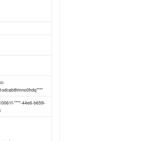
cc-
1odcab8tmno0hdq****
10061f-****-44e6-b659-
c