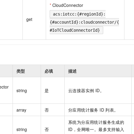
一个 AI 助手
即刻拥有 DeepSeek-R1 满血版
超强辅助，Bol
*
CloudConnector
在企业官网、通讯软件中为客户提供 AI 客服
多种方案随心选，轻松解锁专属 DeepSeek
acs:iotcc:{#regionId}:
get
{#accountId}:cloudconnector/{
#IoTCloudConnectorId}
类型
必填
描述
ector
string
是
云连接器实例 ID。
array
否
分应用统计服务 ID 列表。
系统为分应用统计服务生成的
string
否
ID，全网唯一。最多支持输入