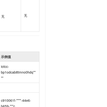
t.diy 一步搞定创意建站
构建大模型应用的安全防护体系
通过自然语言交互简化开发流程,全栈开发支持
通过阿里云安全产品对 AI 应用进行安全防护
无
无
示例值
iotcc-
bp1odcab8tmno0hdq**
**
c910061f-****-44e6-
b659-***c