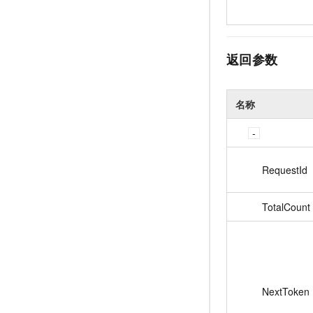
返回参数
名称
RequestId
TotalCount
NextToken