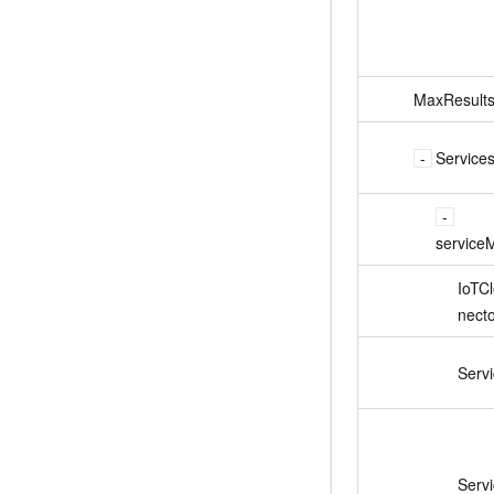
MaxResult
Service
service
IoTC
necto
Servi
Serv