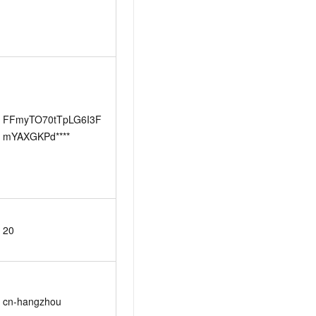
FFmyTO70tTpLG6I3F
mYAXGKPd****
20
cn-hangzhou