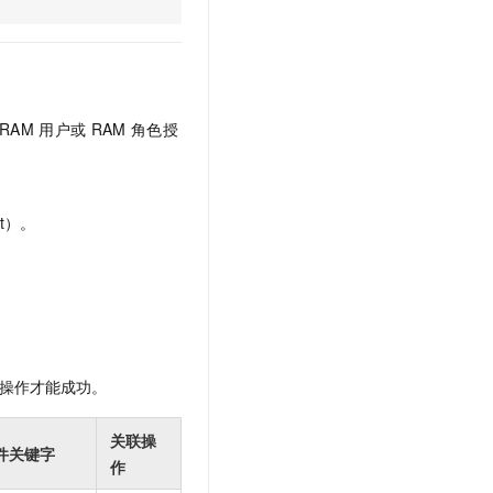
文戏情感细腻自然，动作戏激烈拳拳到肉，实现更强表演能力
支持中英文自由切换，具备更强的噪声鲁棒性
云聚AI 严选权益
SSL 证书
，一键激活高效办公新体验
精选AI产品，从模型到应用全链提效
堡垒机
AI 用量加速计划
应用
防火墙
、识别商机，让客服更高效、服务更出色。
新老同享，达量后返
RAM
用户或
RAM
角色授
千问办公
主机安全
NEW
的智能体编程平台
一站式AI生产力平台
AI 应用及服务市场
伶鹊
t）。
企业级人与Agent协作平台，接入和调度多个数字员工
智能客服平台，对话机器人、对话分析、智能外呼
AI 应用
大模型服务平台百炼 - 全妙
大模型
应用创作平台
多模态内容创作工具，已接入 DeepSeek
自然语言处理
数据标注
操作才能成功。
机器学习
息提取
与 AI 智能体进行实时音视频通话
关联操
件关键字
从文本、图片、视频中提取结构化的属性信息
构建支持视频理解的 AI 音视频实时通话应用
作