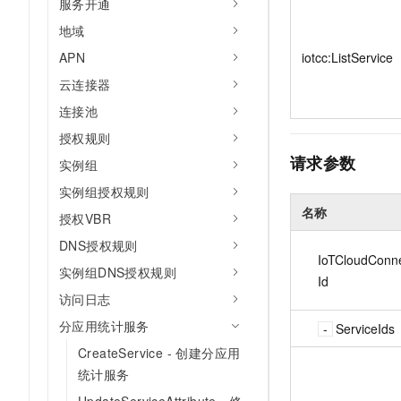
服务开通
10 分钟在聊天系统中增加
专有云
地域
APN
iotcc:ListService
云连接器
连接池
授权规则
请求参数
实例组
实例组授权规则
名称
授权VBR
DNS授权规则
IoTCloudConn
实例组DNS授权规则
Id
访问日志
分应用统计服务
ServiceIds
CreateService - 创建分应用
统计服务