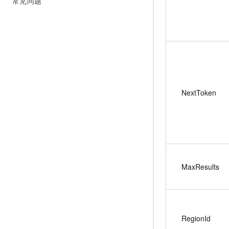
常见问题
NextToken
MaxResults
RegionId