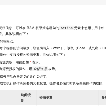
服务生态伙伴
视觉 Coding、空间感知、多模态思考等全面升级
1M上下文，专为长程任务能力而生
云工开物
企业应用
Night Plan 支持 Qwen 3.8-Max
AI 办公
NEW
Red Hat
30+ 款产品免费体验
夜间 5 折，Qwen/Meoo/TokenPlan 客户专享
AI智能应用
科研合作
ERP
堂（旗舰版）
SUSE
智能客服
AI 应用构建
大模型原生
CRM
2个月
自动承接线索
授权信息，可以在
RAM
权限策略语句的
元素中使用，用来给
Action
建站小程序
Qoder
大模型服务平台百炼-应用模版
OA 办公系统
HOT
NEW
限。具体说明如下：
面向真实软件
个人版上线、团队版降价；千问3.8-Max首发发尝鲜
丰富多元化的应用模版和解决方案
力提升
财税管理
模板建站
的权限点。
万有无界
大模型服务平台百炼-智能体
400电话
定制建站
个操作的访问级别，取值为写入（Write）、读取（Read）或列出（Lis
的模型效果
灵活可视化地构建企业级 Agent
操作中支持授权的资源类型。具体说明如下：
方案
广告营销
模板小程序
秒悟
人工智能平台 PAI
资源类型，用前面加
*
表示。
定制小程序
云端极速 AI 
新一代 AI 视频生成模型，深度适配广告营销等场景
AI Native 的算法工程平台，一站式完成建模、训练、推理服务部署
资源级授权的操作，用
表示。
全部资源
APP 开发
指云产品自身定义的条件关键字。
建站系统
成功执行操作所需要的其他权限。操作者必须同时具备关联操作的权限，
AI 应用
10分钟微调：让0.6B模型媲美235B模型
多模态数据信
访问级
资源类型
条
依托云原生高可用架构,实现Dify私有化部署
用1%尺寸在特定领域达到大模型90%以上效果
别