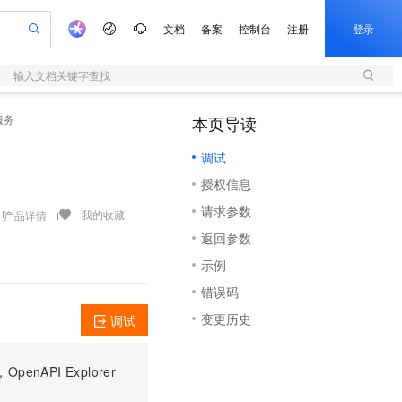
文档
备案
控制台
注册
登录
输入文档关键字查找
验
作计划
器
AI 活动
专业服务
服务伙伴合作计划
开发者社区
加入我们
服务平台百炼
阿里云 OPC 创新助力计划
计服务
本页导读
（0）
一站式生成采购清单，支持单品或批量购买
S
io：打造专属 AI 语音助手
S产品伙伴计划（繁花）
峰会
造的大模型服务与应用开发平台
轻量应用服务器
一句话生成原生可编辑精美 PPT 文稿
AI 生产力先锋
Al MaaS 服务伙伴赋能合作
域名
博文
Careers
至高可申请百万元
调试
性可伸缩的云计算服务
开启高性价比 AI 编程新体验
Qwen-Audio-3.0-Realtime 端到端实时语音角色扮演
输入一句话想法, 轻松生成专业的 PPT
先锋实践拓展 AI 生产力的边界
快速构建应用程序和网站，即刻迈出上云第一步
Token 补贴，五大权
计划
海大会
伙伴信用分合作计划
商标
问答
社会招聘
授权信息
益加速 OPC 成功
S
eek-V4-Pro
数字证书管理服务（原SSL证书）
一键部署幻兽帕鲁游戏服务器
飞天发布时刻
HOT
划
备案
电子书
校园招聘
请求参数
pSeek-V4-Pro
视频创作，一键激活电商全链路生产力
全托管，含MySQL、PostgreSQL、SQL Server、MariaDB多引擎
实现全站HTTPS，呈现可信的WEB访问
一键购买专属联机服务器，轻松开启游戏
所见，即是所愿
我的收藏
产品详情
更多支持
划
公司注册
镜像站
返回参数
视频生成
语音识别与合成
专属 QwenPaw
短信服务
漫剧工坊：一站式动画创作平台
AI 实训营
HOT
合作伙伴培训与认证
示例
划
上云迁移
的智能体编程平台
站生成，高效打造优质广告素材
从聊天伙伴进化为能主动干活的本地数字员工
快速生产连贯的高质量长漫剧
从基础到进阶，Agent 创客手把手教你
国内短信简单易用，安全可靠，秒级触达，全球覆盖200+国家和地区。
e-1.1-T2V
Qwen3-TTS-Flash
lScope
我要反馈
查询合作伙伴
错误码
畅细腻的高质量视频
离线语音合成大模型，多语言方言自适应，低延迟高稳定
n Alibaba Cloud ISV 合作
代维服务
olarDB
建企业门户网站
大数据开发治理平台 DataWorks
10 分钟搭建微信、支付宝小程序
变更历史
调试
创新加速
ope
登录合作伙伴管理后台
我要建议
站，无忧落地极速上线
以可视化方式快速构建移动和 PC 门户网站
100%兼容MySQL、PostgreSQL，兼容Oracle，支持集中和分布式
高效部署网站，快速应用到小程序
Data Agent 驱动的一站式 Data+AI 开发治理平台
e-1.1-I2V
Cosyvoice-V3-Flash
安全
畅自然，细节丰富
高表现力语音合成大模型，语音克隆听感自然
我要投诉
上云场景组合购
伴
PI Explorer
边界网络安全防护产品
漫剧创作，剧本、分镜、视频高效生成
覆盖90%+业务场景，专享组合折扣价
2V
VPN
Fun-ASR