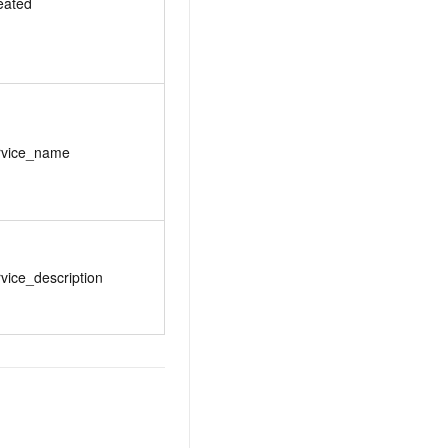
eated
rvice_name
rvice_description