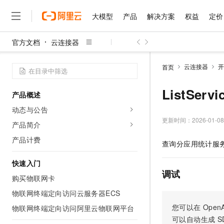
大模型
产品
解决方案
权益
定价
官方文档
云连接器
大模型
产品
解决方案
权益
定价
云市场
伙伴
服务
了解阿里云
精选产品
精选解决方案
普惠上云
产品定价
精选商城
成为销售伙伴
售前咨询
为什么选择阿里云
千问AI平台
云连接器
开
首页
了解云产品的定价详情
大模型服务平台百炼
千问办公，解锁你的工作
普惠上云 官方力荐
分销伙伴
在线服务
网站建设
什么是云计算
大
大模型服务与应用平台
企业级Agent产品，直接
云服务器38元/年起，超
ListSer
产品概述
咨询伙伴
多端小程序
技术领先
云上成本管理
售后服务
千问大模型
Agency Agents：拥
官方推荐返现计划
大模型
动态与公告
大模型
精选产品
精选解决方案
Salesforce 国际版订阅
稳定可靠
管理和优化成本
多元化、高性能、安全可靠
推荐新用户得奖励，单订单
更新时间：
2026-01-08
销售伙伴合作计划
产品简介
自助服务
友盟天域
安全合规
人工智能与机器学习
AI
文本生成
无影云电脑
HappyHorse 打造一
云工开物
产品计费
查询分应用统计服
无影生态合作计划
在线服务
观测云
分析师报告
随时随地安全接入的云上超
高校专属算力普惠，学生认
计算
互联网应用开发
Qwen3.8-Max
HOT
Salesforce On Alibaba C
工单服务
快速入门
智能体时代全能旗舰模型
Tuya 物联网平台阿里云
研究报告与白皮书
云解析DNS
快速拥有专属 OpenClaw
Consulting Partner 合
调试
大数据
容器
购买物联网卡
免费试用
短信专区
蓝凌 OA
Qwen3.7-Plus
AI 大模型销售与服务生
物联网终端定向访问云服务器ECS
现代化应用
存储
天池大赛
能看、能想、能动手的多模
云原生大数据计算服务 Max
解决方案免费试用 新老
电子合同
您可以在
OpenA
物联网终端定向访问阿里云物联网平台
面向分析的企业级SaaS模
最高领取价值200元试用
安全
网络与CDN
AI 算法大赛
Qwen3-VL-Plus
可以自动生成
S
畅捷通