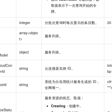
取值表示下一次查询开始的令
牌。
s
integer
分批次查询时每次显示的条目数。
20
array<objec
s
服务列表。
t>
object
服务列表。
Model
loudCon
iot
string
云连接器实例 ID。
rId
bp
系统为分应用统计服务生成的 ID，
c9
ceId
string
全网唯一。
***
服务资源的状态。取值：
Creating
：创建中。
iceStatu