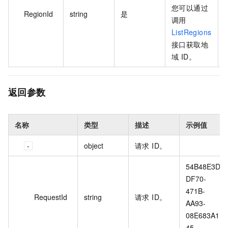
您可以通过
c
RegionId
string
是
调用
ListRegions
接口获取地
域 ID。
返回参数
名称
类型
描述
示例值
object
请求 ID。
54B48E3D-
DF70-
471B-
RequestId
string
请求 ID。
AA93-
08E683A1B
45