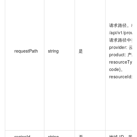
请求路径。格
/api/v1/provi
请求路径中变
provider:
requestPath
string
是
product: 产
resource
code}。
resourceId:
regionId
string
否
地域 ID。若