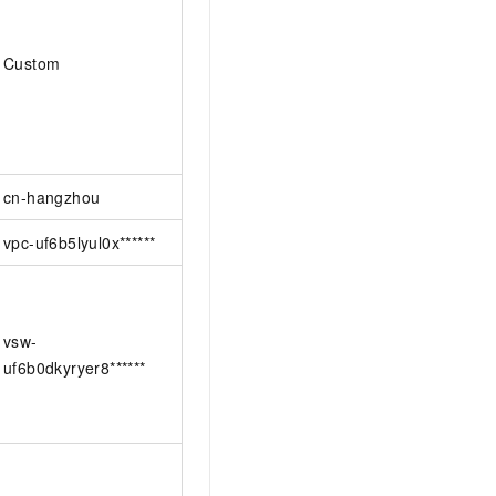
Custom
cn-hangzhou
vpc-uf6b5lyul0x******
vsw-
uf6b0dkyryer8******