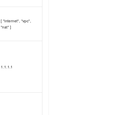
[ "internet", "vpc",
"nat" ]
1.1.1.1