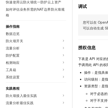
快速使用云防火墙统一防护云上资产
AI 产品 免费试用
网络
安全
云开发大赛
调试
Tableau 订阅
如何评估业务所需的NAT边界防火墙规
1亿+ 大模型 tokens 和 
可观测
入门学习赛
格
中间件
AI空中课堂在线直播课
140+云产品 免费试用
大模型服务
您可以在
OpenA
上云与迁云
产品新客免费试用，最长1
数据库
操作指南
可以自动生成
S
生态解决方案
千问AI平台-Token Plan
企业出海
数据总览
大模型ACA认证体验
大数据计算
助力企业全员 AI 认知与能
行业生态解决方案
防火墙开关
政企业务
媒体服务
千问AI平台-模型体验
授权信息
流量分析
开发者生态解决方案
在线体验全尺寸、多种模态
企业服务与云通信
防护配置
AI 开发和 AI 应用解决
下表是
API
对应的
Happy 系列大模型
检测响应
域名与网站
予调用此
API
的权
工具箱
操作：是指具
终端用户计算
系统设置
访问级别：是指
Serverless
大模型解决方案
资源类型：是
实践教程
开发工具
对于必选的
防火墙接入最佳实践
快速部署 Dify，高效搭建 
对于不支持
流量分析最佳实践
迁移与运维管理