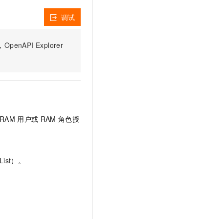
文戏情感细腻自然，动作戏激烈拳拳到肉，实现更强表演能力
支持中英文自由切换，具备更强的噪声鲁棒性
云聚AI 严选权益
SSL 证书
调试
，一键激活高效办公新体验
精选AI产品，从模型到应用全链提效
堡垒机
AI 用量加速计划
应用
PI Explorer
防火墙
、识别商机，让客服更高效、服务更出色。
新老同享，达量后返
千问办公
主机安全
NEW
的智能体编程平台
一站式AI生产力平台
AI 应用及服务市场
伶鹊
企业级人与Agent协作平台，接入和调度多个数字员工
智能客服平台，对话机器人、对话分析、智能外呼
AI 应用
RAM
用户或
RAM
角色授
大模型服务平台百炼 - 全妙
大模型
应用创作平台
多模态内容创作工具，已接入 DeepSeek
自然语言处理
ist）。
数据标注
机器学习
息提取
与 AI 智能体进行实时音视频通话
从文本、图片、视频中提取结构化的属性信息
构建支持视频理解的 AI 音视频实时通话应用