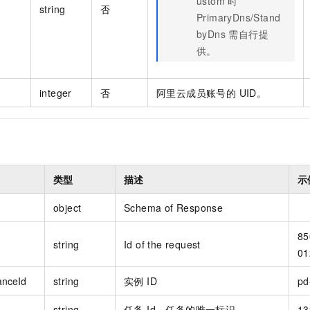
ustom 时
string
否
PrimaryDns/Stand
byDns 需自行提
供。
integer
否
阿里云成员账号的 UID。
类型
描述
示
object
Schema of Response
85
string
Id of the request
01
anceId
string
实例 ID
pd
string
任务 Id，任务的唯一标识。
13