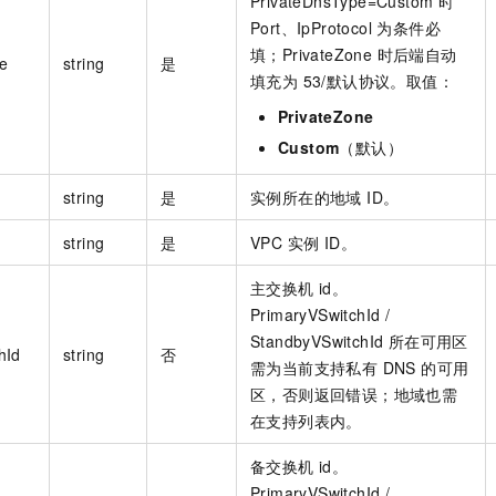
PrivateDnsType=Custom 时
Port、IpProtocol 为条件必
填；PrivateZone 时后端自动
e
string
是
填充为 53/默认协议。取值：
PrivateZone
Custom
（默认）
string
是
实例所在的地域 ID。
string
是
VPC 实例 ID。
主交换机 id。
PrimaryVSwitchId /
StandbyVSwitchId 所在可用区
hId
string
否
需为当前支持私有 DNS 的可用
区，否则返回错误；地域也需
在支持列表内。
备交换机 id。
PrimaryVSwitchId /