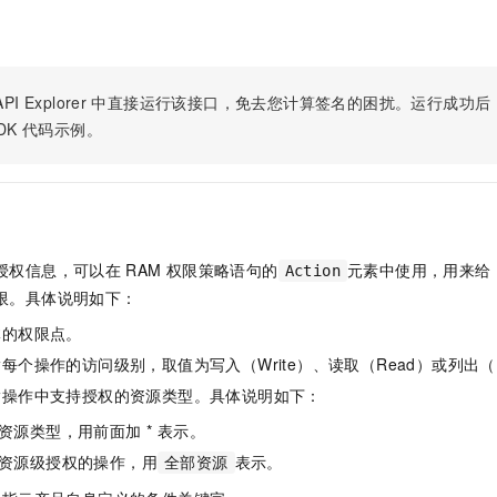
服务生态伙伴
视觉 Coding、空间感知、多模态思考等全面升级
1M上下文，专为长程任务能力而生
云工开物
企业应用
Night Plan 支持 Qwen 3.8-Max
AI 办公
NEW
Red Hat
30+ 款产品免费体验
夜间 5 折，Qwen/Meoo/TokenPlan 客户专享
AI智能应用
科研合作
ERP
堂（旗舰版）
SUSE
智能客服
AI 应用构建
大模型原生
PI Explorer
中直接运行该接口，免去您计算签名的困扰。运行成功后，OpenA
CRM
2个月
自动承接线索
DK
代码示例。
建站小程序
Qoder
大模型服务平台百炼-应用模版
OA 办公系统
HOT
NEW
面向真实软件
个人版上线、团队版降价；千问3.8-Max首发发尝鲜
丰富多元化的应用模版和解决方案
力提升
财税管理
模板建站
万有无界
大模型服务平台百炼-智能体
400电话
定制建站
的模型效果
灵活可视化地构建企业级 Agent
方案
广告营销
模板小程序
授权信息，可以在
RAM
权限策略语句的
元素中使用，用来给
Action
秒悟
人工智能平台 PAI
限。具体说明如下：
定制小程序
云端极速 AI 
新一代 AI 视频生成模型，深度适配广告营销等场景
AI Native 的算法工程平台，一站式完成建模、训练、推理服务部署
体的权限点。
APP 开发
每个操作的访问级别，取值为写入（Write）、读取（Read）或列出（L
建站系统
指操作中支持授权的资源类型。具体说明如下：
资源类型，用前面加 * 表示。
AI 应用
10分钟微调：让0.6B模型媲美235B模型
多模态数据信
资源级授权的操作，用
表示。
全部资源
依托云原生高可用架构,实现Dify私有化部署
用1%尺寸在特定领域达到大模型90%以上效果