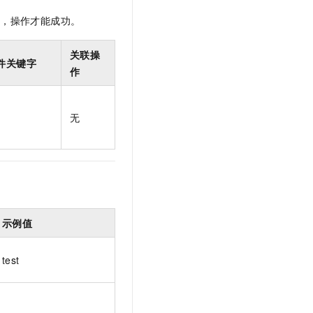
t.diy 一步搞定创意建站
构建大模型应用的安全防护体系
限，操作才能成功。
通过自然语言交互简化开发流程,全栈开发支持
通过阿里云安全产品对 AI 应用进行安全防护
关联操
件关键字
作
无
示例值
test