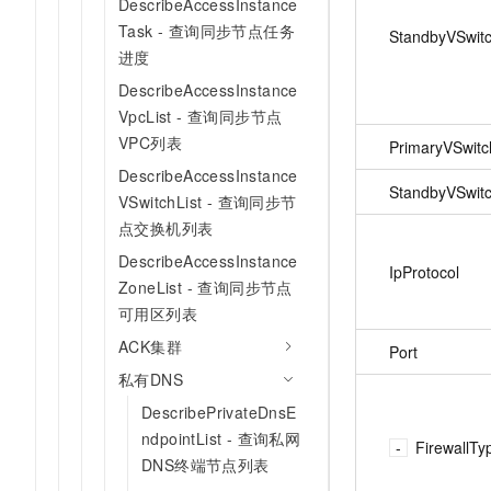
DescribeAccessInstance
Task - 查询同步节点任务
StandbyVSwitc
进度
DescribeAccessInstance
VpcList - 查询同步节点
VPC列表
PrimaryVSwitc
DescribeAccessInstance
StandbyVSwitc
VSwitchList - 查询同步节
点交换机列表
DescribeAccessInstance
IpProtocol
ZoneList - 查询同步节点
可用区列表
ACK集群
Port
私有DNS
DescribePrivateDnsE
ndpointList - 查询私网
FirewallTy
DNS终端节点列表