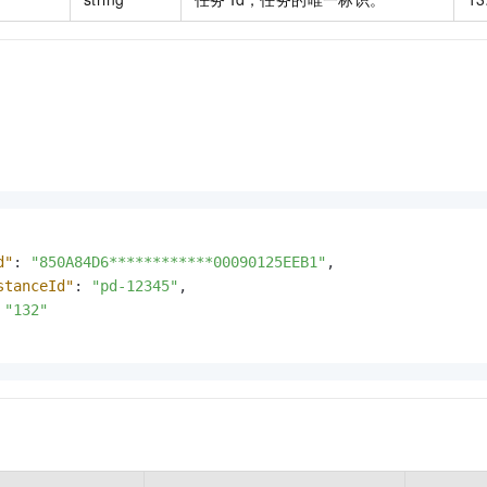
d"
:
"850A84D6************00090125EEB1"
,
stanceId"
:
"pd-12345"
,
"132"