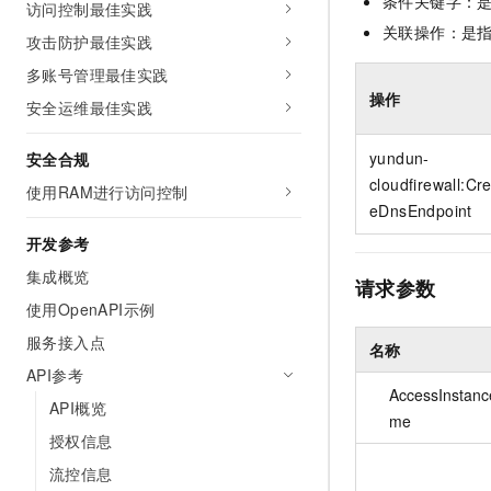
条件关键字：
访问控制最佳实践
10 分钟在聊天系统中增加
专有云
关联操作：是
攻击防护最佳实践
多账号管理最佳实践
操作
安全运维最佳实践
yundun-
安全合规
cloudfirewall:Cr
使用RAM进行访问控制
eDnsEndpoint
开发参考
集成概览
请求参数
使用OpenAPI示例
服务接入点
名称
API参考
AccessInstan
API概览
me
授权信息
流控信息