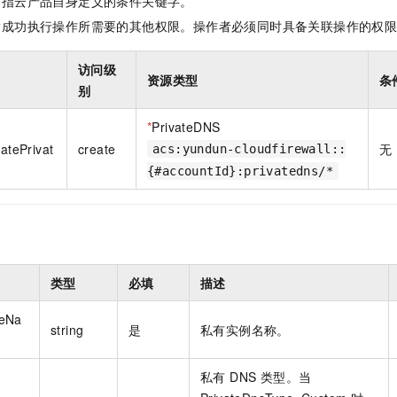
是指云产品自身定义的条件关键字。
一个 AI 助手
即刻拥有 DeepSeek-R1 满血版
超强辅助，Bol
指成功执行操作所需要的其他权限。操作者必须同时具备关联操作的权
在企业官网、通讯软件中为客户提供 AI 客服
多种方案随心选，轻松解锁专属 DeepSeek
访问级
资源类型
条
别
*
PrivateDNS
eatePrivat
create
无
acs:yundun-cloudfirewall::
{#accountId}:privatedns/*
类型
必填
描述
ceNa
string
是
私有实例名称。
私有 DNS 类型。当