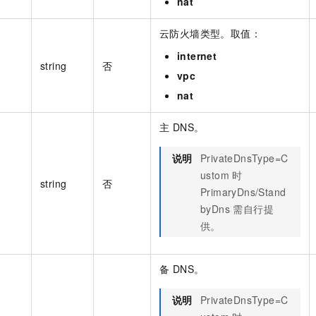
nat
云防火墙类型。取值：
internet
string
否
vpc
nat
主 DNS。
说明
PrivateDnsType=C
ustom 时
string
否
PrimaryDns/Stand
byDns 需自行提
供。
备 DNS。
说明
PrivateDnsType=C