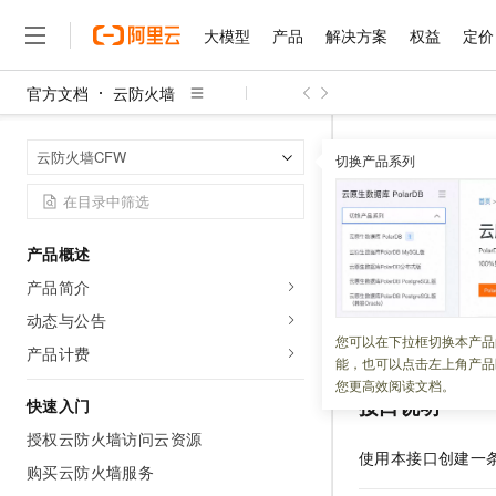
大模型
产品
解决方案
权益
定价
官方文档
云防火墙
大模型
产品
解决方案
权益
定价
云市场
伙伴
服务
了解阿里云
精选产品
精选解决方案
普惠上云
产品定价
精选商城
成为销售伙伴
售前咨询
为什么选择阿里云
千问AI平台
云防火墙
云
首页
云防火墙CFW
了解云产品的定价详情
切换产品系列
CreatePrivateD
大模型服务平台百炼
千问办公，解锁你的工作
普惠上云 官方力荐
分销伙伴
在线服务
网站建设
什么是云计算
大
大模型服务与应用平台
企业级Agent产品，直接
云服务器38元/年起，超
咨询伙伴
多端小程序
技术领先
CreateP
云上成本管理
售后服务
千问大模型
Agency Agents：拥
官方推荐返现计划
大模型
大模型
精选产品
精选解决方案
Salesforce 国际版订阅
稳定可靠
产品概述
管理和优化成本
多元化、高性能、安全可靠
推荐新用户得奖励，单订单
销售伙伴合作计划
自助服务
产品简介
更新时间：
2026-07-24
友盟天域
安全合规
人工智能与机器学习
AI
文本生成
无影云电脑
HappyHorse 打造一
云工开物
无影生态合作计划
在线服务
动态与公告
观测云
分析师报告
随时随地安全接入的云上超
高校专属算力普惠，学生认
计算
互联网应用开发
创建私网
DNS
终
您可以在下拉框切换本产品
Qwen3.8-Max
HOT
产品计费
Salesforce On Alibaba C
工单服务
能，也可以点击左上角产品
智能体时代全能旗舰模型
Tuya 物联网平台阿里云
研究报告与白皮书
云解析DNS
快速拥有专属 OpenClaw
Consulting Partner 合
大数据
容器
您更高效阅读文档。
免费试用
短信专区
接口说明
快速入门
蓝凌 OA
Qwen3.7-Plus
AI 大模型销售与服务生
现代化应用
存储
天池大赛
能看、能想、能动手的多模
授权云防火墙访问云资源
云原生大数据计算服务 Max
解决方案免费试用 新老
电子合同
使用本接口创建一条
面向分析的企业级SaaS模
最高领取价值200元试用
购买云防火墙服务
安全
网络与CDN
AI 算法大赛
Qwen3-VL-Plus
畅捷通