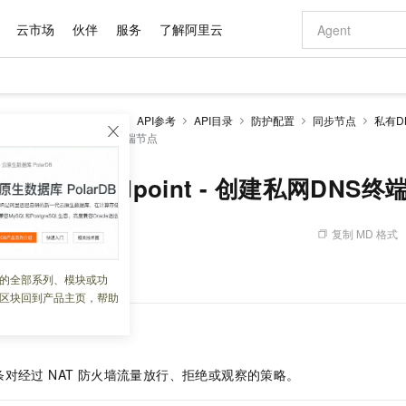
云市场
伙伴
服务
了解阿里云
AI 特惠
数据与 API
成为产品伙伴
企业增值服务
最佳实践
价格计算器
AI 场景体
基础软件
产品伙伴合
阿里云认证
市场活动
配置报价
大模型
防火墙CFW
开发参考
API参考
API目录
防护配置
同步节点
私有D
自助选配和估算价格
nsEndpoint - 创建私网DNS终端节点
新方式
域名与网站
睿译宝，AI翻译排版一步到位
智启 AI 普惠权益
产品生态集成认证中心
企业支持计划
云上春晚
千问官方 MaaS 平台，为开发者和 Agent 而生，新用户赠送 1 亿 + tokens 额度
云服务器 EC
Qwen Aud
AI Coding
阿里云Maa
2026 阿里云
为企业打
数据集
Windows
大模型认证
模型
NEW
NEW
交付可用成果
值低价云产品抢先购
提供智能易用的域名与建站服务
上传文档即自动完成翻译和格式还原
至高享 1亿+免费 tokens，加速 Al 应用落地
安全可靠、弹
智能编程，一键
产品生态伙伴
专家技术服务
云上奥运之旅
弹性计算合作
阿里云中企出
手机三要素
宝塔 Linux
全部认证
rivateDnsEndpoint - 创建私网DNS
价格优势
有专属领域专家
对象存储 OSS
GLM-5.2：长任务时代开源旗舰模型
阿里云 OPC 创新助力计划
云数据库 RD
即刻拥有 DeepS
AI 电商营销
产品生态伙伴工作台
企业增值服务台
云栖战略参考
云存储合作计
云栖大会
身份实名认证
CentOS
训练营
推动算力普惠，释放技术红利
的大模型服务
最高返9万
多领域专家智能体,一键组建 AI 虚拟交付团队
至高百万元 Token 补贴，加速一人公司成长
稳定、安全、高性价比、高性能的云存储服务
真正可用的 1M 上下文,一次完成代码全链路开发
轻松解锁专属 Dee
从图文生成到
复制 MD 格式
 08:52:37
云上的中国
数据库合作计
活动全景
短信
Docker
图片和
站式影视创作平台
人工智能平台 PAI
Hermes Agent，打造自进化智能体
Token Plan 模型订阅计划
Qoder
5 分钟轻松部署
AI 广告创作
企业成长
大模型
NEW
信息公告
看见新力量
云网络合作计
OCR 文字识别
JAVA
级电脑
证享300元代金券
可视化编排打通从文字构思到成片全链路闭环
一站式AI开发、训练和推理服务
自主进化，持久记忆，越用越聪明
Qwen3.8-Max 首发尝鲜，限时加量 10 倍，夜间低至2折
面向真实软件
图文、视频一
端节点
的全部系列、模块或功
Kimi-K3
HappyHors
NEW
魔搭 Mode
loud
服务实践
官网公告
区块回到产品主页，帮助
Kimi 最新旗舰模型，长程编程与推理利器
让文字生成流
金融模力时刻
Salesforce O
版
发票查验
全能环境
Qoder CN
Claude Code + GStack 打造工程团队
千问办公，限时限量积分加倍
云原生数据库 P
低代码高效构
AI 建站
NEW
作计划
计划
创新中心
魔搭 ModelSc
健康状态
让AI从“聊天伙伴”进化为能干活的“数字员工”
覆盖公网/内网、递归/权威、移动APP等全场景解析服务
安装技能 GStack，拥有专属 AI 工程团队
你的AI工作搭子，覆盖日常办公高频场景
基于千问大模型等，支持代码智能生成、研发智能问答
0 代码专业建
客户案例
天气预报查询
操作系统
Deepseek-v4-pro
HappyHors
态合作计划
态智能体模型
旗舰 MoE 大模型，百万上下文与顶尖推理能力
图生视频，流
Compute
同享
容器服务 Kubernetes 版 ACK
万小智 AI 建站低至 15元/月
云防火墙
AI 短剧/漫剧
快递物流查询
WordPress
成为服务伙
对经过 NAT 防火墙流量放行、拒绝或观察的策略。
高校合作
式云数据仓库
点，立即开启云上创新
提供一站式管理容器应用的 K8s 服务
送.CN域名，送备案服务码
云原生的云上
AI助力短剧
GLM-5.2
Wan2.7-T
Ubuntu