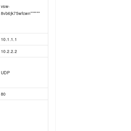
vsw-
8vb6jk75wfcwn******
10.1.1.1
10.2.2.2
UDP
80