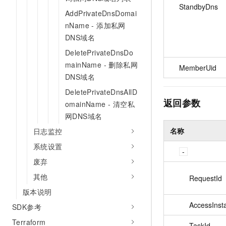
StandbyDns
AddPrivateDnsDomai
nName - 添加私网
DNS域名
DeletePrivateDnsDo
mainName - 删除私网
MemberUid
DNS域名
DeletePrivateDnsAllD
返回参数
omainName - 清空私
网DNS域名
名称
日志监控
系统设置
废弃
其他
RequestId
版本说明
AccessInst
SDK参考
Terraform
TaskId