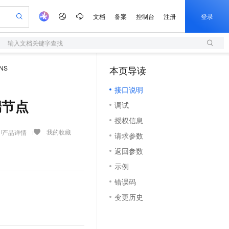
文档
备案
控制台
注册
登录
输入文档关键字查找
验
作计划
器
AI 活动
专业服务
服务伙伴合作计划
开发者社区
加入我们
服务平台百炼
阿里云 OPC 创新助力计划
NS
本页导读
（1）
一站式生成采购清单，支持单品或批量购买
S
io：打造专属 AI 语音助手
S产品伙伴计划（繁花）
峰会
造的大模型服务与应用开发平台
轻量应用服务器
一句话生成原生可编辑精美 PPT 文稿
AI 生产力先锋
Al MaaS 服务伙伴赋能合作
域名
博文
Careers
至高可申请百万元
接口说明
性可伸缩的云计算服务
开启高性价比 AI 编程新体验
Qwen-Audio-3.0-Realtime 端到端实时语音角色扮演
输入一句话想法, 轻松生成专业的 PPT
先锋实践拓展 AI 生产力的边界
快速构建应用程序和网站，即刻迈出上云第一步
Token 补贴，五大权
计划
海大会
伙伴信用分合作计划
商标
问答
社会招聘
终端节点
调试
益加速 OPC 成功
S
eek-V4-Pro
数字证书管理服务（原SSL证书）
一键部署幻兽帕鲁游戏服务器
飞天发布时刻
HOT
划
备案
电子书
校园招聘
授权信息
pSeek-V4-Pro
视频创作，一键激活电商全链路生产力
全托管，含MySQL、PostgreSQL、SQL Server、MariaDB多引擎
实现全站HTTPS，呈现可信的WEB访问
一键购买专属联机服务器，轻松开启游戏
所见，即是所愿
更多支持
我的收藏
产品详情
划
公司注册
镜像站
请求参数
视频生成
语音识别与合成
专属 QwenPaw
短信服务
漫剧工坊：一站式动画创作平台
AI 实训营
HOT
合作伙伴培训与认证
返回参数
划
上云迁移
的智能体编程平台
站生成，高效打造优质广告素材
从聊天伙伴进化为能主动干活的本地数字员工
快速生产连贯的高质量长漫剧
从基础到进阶，Agent 创客手把手教你
国内短信简单易用，安全可靠，秒级触达，全球覆盖200+国家和地区。
e-1.1-T2V
Qwen3-TTS-Flash
lScope
我要反馈
查询合作伙伴
示例
畅细腻的高质量视频
离线语音合成大模型，多语言方言自适应，低延迟高稳定
n Alibaba Cloud ISV 合作
代维服务
olarDB
建企业门户网站
大数据开发治理平台 DataWorks
10 分钟搭建微信、支付宝小程序
错误码
创新加速
ope
登录合作伙伴管理后台
我要建议
站，无忧落地极速上线
以可视化方式快速构建移动和 PC 门户网站
100%兼容MySQL、PostgreSQL，兼容Oracle，支持集中和分布式
高效部署网站，快速应用到小程序
Data Agent 驱动的一站式 Data+AI 开发治理平台
e-1.1-I2V
Cosyvoice-V3-Flash
变更历史
安全
畅自然，细节丰富
高表现力语音合成大模型，语音克隆听感自然
我要投诉
上云场景组合购
伴
边界网络安全防护产品
漫剧创作，剧本、分镜、视频高效生成
覆盖90%+业务场景，专享组合折扣价
2V
VPN
Fun-ASR