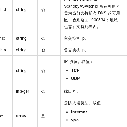
StandbyVSwitchId 所在可用区
hId
string
否
需为当前支持私有 DNS 的可用
区，否则返回 -200534；地域
也需在支持列表内。
hIp
string
否
主交换机 ip。
hIp
string
否
备交换机 ip。
IP 协议。取值：
string
否
TCP
UDP
integer
否
端口号。
云防火墙类型。取值：
internet
pe
array
是
vpc