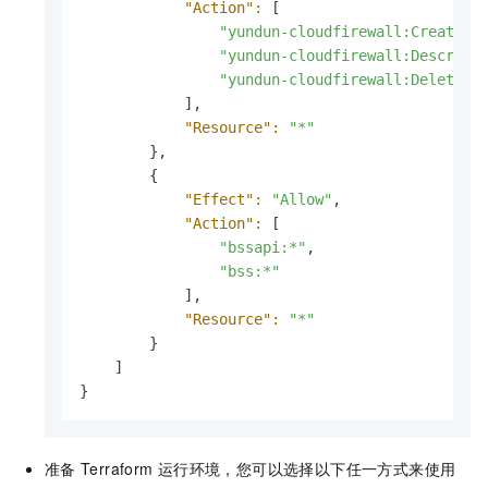
"Action":
 [

"yundun-cloudfirewall:CreateSe
"yundun-cloudfirewall:Describe
"yundun-cloudfirewall:DeleteSe
            ],

"Resource":
"*"
        },

        {

"Effect":
"Allow"
,

"Action":
 [

"bssapi:*"
,

"bss:*"
            ],

"Resource":
"*"
        }

    ]

}
准备
Terraform
运行环境，您可以选择以下任一方式来使用