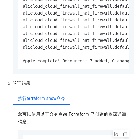
alicloud_cloud_firewall_nat_firewall.default: S
alicloud_cloud_firewall_nat_firewall.default: S
alicloud_cloud_firewall_nat_firewall.default: S
alicloud_cloud_firewall_nat_firewall.default: S
alicloud_cloud_firewall_nat_firewall.default: S
alicloud_cloud_firewall_nat_firewall.default: S
alicloud_cloud_firewall_nat_firewall.default: C
Apply complete! Resources: 7 added, 0 changed,
验证结果
执行terraform show命令
您可以使用以下命令查询
Terraform
已创建的资源详细
信息。