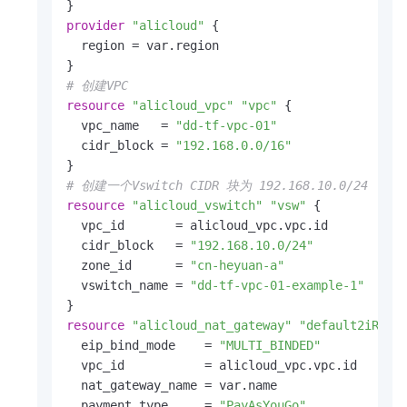
provider
"alicloud"
 {

  region = var.region

# 创建VPC 
resource
"alicloud_vpc"
"vpc"
 {

  vpc_name   = 
"dd-tf-vpc-01"
  cidr_block = 
"192.168.0.0/16"
# 创建一个Vswitch CIDR 块为 192.168.10.0/24
resource
"alicloud_vswitch"
"vsw"
 {

  vpc_id       = alicloud_vpc.vpc.id

  cidr_block   = 
"192.168.10.0/24"
  zone_id      = 
"cn-heyuan-a"
  vswitch_name = 
"dd-tf-vpc-01-example-1"
resource
"alicloud_nat_gateway"
"default2iRZpC
  eip_bind_mode    = 
"MULTI_BINDED"
  vpc_id           = alicloud_vpc.vpc.id

  nat_gateway_name = var.name

  payment_type     = 
"PayAsYouGo"