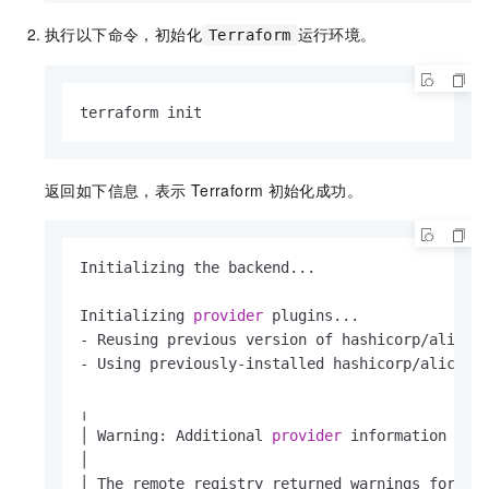
执行以下命令，初始化
运行环境。
Terraform
terraform init
返回如下信息，表示
Terraform
初始化成功。
Initializing the backend...

Initializing 
provider
 plugins...

- Reusing previous version of hashicorp/aliclou
- Using previously-installed hashicorp/aliclou
╷

│ Warning: Additional 
provider
 information from
│ 

│ The remote registry returned warnings for re