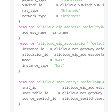
  vswitch_id       = alicloud_vswitch.vsw.id

  nat_type         = 
"Enhanced"
  network_type     = 
"internet"
resource
"alicloud_eip_address"
"defaultyiRwgs
  address_name = var.name

resource
"alicloud_eip_association"
"defaults2
  instance_id   = alicloud_nat_gateway.default2
  allocation_id = alicloud_eip_address.defaulty
  mode          = 
"NAT"
  instance_type = 
"Nat"
}

resource
"alicloud_snat_entry"
"defaultAKE43g"
 
  snat_ip           = alicloud_eip_address.defa
  snat_table_id     = alicloud_nat_gateway.defa
  source_vswitch_id = alicloud_vswitch.vsw.id

}
