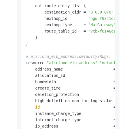
    nat_route_entry_list {

        destination_cidr = 
"0.0.0.0/0"
        nexthop_id       = 
"ngw-f8z11qox17ru
        nexthop_type     = 
"NatGateway"
        route_table_id   = 
"vtb-f8z46asjx4gb
    }

}

# alicloud_eip_address.defaultyiRwgs:
resource 
"alicloud_eip_address"
"defaultyiRw
    address_name                      = 
"ter
    allocation_id                     = 
"eip
    bandwidth                         = 
"5"
    create_time                       = 
"202
    deletion_protection               = 
fals
    high_definition_monitor_log_status = 
"OF
id
                                = 
"eip
    instance_charge_type              = 
"Pos
    internet_charge_type              = 
"Pay
    ip_address                        = 
"8.1