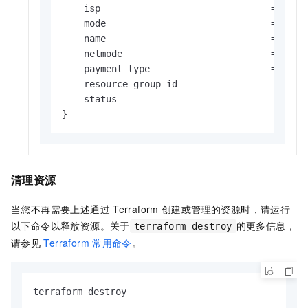
    isp                               = 
"BGP
    mode                              = 
"NAT
    name                              = 
"ter
    netmode                           = 
"pub
    payment_type                      = 
"Pay
    resource_group_id                 = 
"rg-
    status                            = 
"Ava
}
清理资源
当您不再需要上述通过
Terraform
创建或管理的资源时，请运行
以下命令以释放资源。关于
的更多信息，
terraform destroy
请参见
Terraform
常用命令
。
terraform destroy