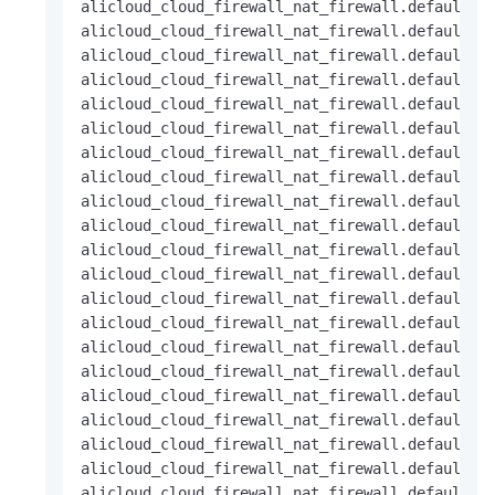
alicloud_cloud_firewall_nat_firewall.default: S
alicloud_cloud_firewall_nat_firewall.default: S
alicloud_cloud_firewall_nat_firewall.default: S
alicloud_cloud_firewall_nat_firewall.default: S
alicloud_cloud_firewall_nat_firewall.default: S
alicloud_cloud_firewall_nat_firewall.default: S
alicloud_cloud_firewall_nat_firewall.default: S
alicloud_cloud_firewall_nat_firewall.default: S
alicloud_cloud_firewall_nat_firewall.default: S
alicloud_cloud_firewall_nat_firewall.default: S
alicloud_cloud_firewall_nat_firewall.default: S
alicloud_cloud_firewall_nat_firewall.default: S
alicloud_cloud_firewall_nat_firewall.default: S
alicloud_cloud_firewall_nat_firewall.default: S
alicloud_cloud_firewall_nat_firewall.default: S
alicloud_cloud_firewall_nat_firewall.default: S
alicloud_cloud_firewall_nat_firewall.default: S
alicloud_cloud_firewall_nat_firewall.default: S
alicloud_cloud_firewall_nat_firewall.default: S
alicloud_cloud_firewall_nat_firewall.default: S
alicloud_cloud_firewall_nat_firewall.default: S