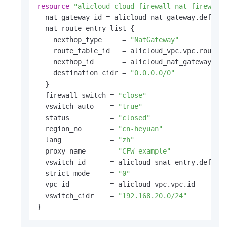
resource
"alicloud_cloud_firewall_nat_firewall
  nat_gateway_id = alicloud_nat_gateway.default
  nat_route_entry_list {

    nexthop_type     = 
"NatGateway"
    route_table_id   = alicloud_vpc.vpc.route_t
    nexthop_id       = alicloud_nat_gateway.def
    destination_cidr = 
"0.0.0.0/0"
  }

  firewall_switch = 
"close"
  vswitch_auto    = 
"true"
  status          = 
"closed"
  region_no       = 
"cn-heyuan"
  lang            = 
"zh"
  proxy_name      = 
"CFW-example"
  vswitch_id      = alicloud_snat_entry.default
  strict_mode     = 
"0"
  vpc_id          = alicloud_vpc.vpc.id

  vswitch_cidr    = 
"192.168.20.0/24"
}