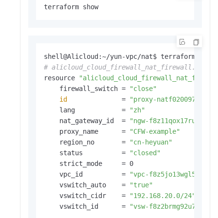
terraform show
# alicloud_cloud_firewall_nat_firewall.defau
resource 
"alicloud_cloud_firewall_nat_firewa
    firewall_switch = 
"close"
id
              = 
"proxy-natf0200977a7dd
    lang            = 
"zh"
    nat_gateway_id  = 
"ngw-f8z11qox17rucwjb1
    proxy_name      = 
"CFW-example"
    region_no       = 
"cn-heyuan"
    status          = 
"closed"
    strict_mode     = 0

    vpc_id          = 
"vpc-f8z5jo13wgl5r7hva
    vswitch_auto    = 
"true"
    vswitch_cidr    = 
"192.168.20.0/24"
    vswitch_id      = 
"vsw-f8z2brmg92u7q0n6z