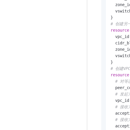
  zone_i
  vswitc
# 创建另一个
resource
  vpc_id
  cidr_b
  zone_i
  vswitc
# 创建V
resource
# 对等
  peer_c
# 发起方
  vpc_id
# 接收方
  accept
# 接收
  accept