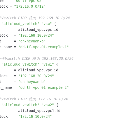
me   = 
"dd-tf-vpc-02"
lock = 
"172.16.0.0/12"
switch CIDR 块为 192.168.10.0/24
"alicloud_vswitch"
"vsw"
 {

       = alicloud_vpc.vpc.id

lock   = 
"192.168.10.0/24"
d      = 
"cn-heyuan-a"
h_name = 
"dd-tf-vpc-01-example-1"
Vswitch CIDR 块为 192.168.20.0/24
"alicloud_vswitch"
"vsw1"
 {

       = alicloud_vpc.vpc.id

lock   = 
"192.168.20.0/24"
d      = 
"cn-heyuan-b"
h_name = 
"dd-tf-vpc-01-example-2"
switch CIDR 块为 172.16.10.0/24
"alicloud_vswitch"
"vsw2"
 {

       = alicloud_vpc.vpc1.id

lock   = 
"172.16.10.0/24"