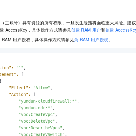
服务生态伙伴
视觉 Coding、空间感知、多模态思考等全面升级
1M上下文，专为长程任务能力而生
云工开物
企业应用
Night Plan 支持 Qwen 3.8-Max
AI 办公
NEW
Red Hat
30+ 款产品免费体验
夜间 5 折，Qwen/Meoo/TokenPlan 客户专享
AI智能应用
科研合作
ERP
堂（旗舰版）
SUSE
号（主账号）具有资源的所有权限，一旦发生泄露将面临重大风险。建
智能客服
AI 应用构建
大模型原生
CRM
建
AccessKey，具体操作方式请参见
创建
RAM
用户
和
创建
AccessKe
2个月
自动承接线索
建站小程序
Qoder
大模型服务平台百炼-应用模版
OA 办公系统
为
RAM
用户授权，具体操作方式请参见
为
RAM
用户授权
。
HOT
NEW
面向真实软件
个人版上线、团队版降价；千问3.8-Max首发发尝鲜
丰富多元化的应用模版和解决方案
力提升
财税管理
模板建站
万有无界
大模型服务平台百炼-智能体
400电话
定制建站
的模型效果
灵活可视化地构建企业级 Agent
sion":
"1"
,

方案
广告营销
模板小程序
tement":
 [

秒悟
人工智能平台 PAI


定制小程序
云端极速 AI 
新一代 AI 视频生成模型，深度适配广告营销等场景
AI Native 的算法工程平台，一站式完成建模、训练、推理服务部署
"Effect":
"Allow"
,

APP 开发
"Action":
 [

"yundun-cloudfirewall:*"
,

建站系统
"yundun-ndr:*"
,

"vpc:CreateVpc"
,

AI 应用
10分钟微调：让0.6B模型媲美235B模型
多模态数据信
"vpc:DeleteVpc"
,

依托云原生高可用架构,实现Dify私有化部署
用1%尺寸在特定领域达到大模型90%以上效果
"vpc:DescribeVpcs"
,

"vpc:CreateVSwitch"
,
