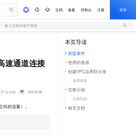
文档
备案
控制台
注册
登录
输入文档关键字查找
验
作计划
器
AI 活动
专业服务
服务伙伴合作计划
开发者社区
加入我们
服务平台百炼
阿里云 OPC 创新助力计划
本页导读
（1）
一站式生成采购清单，支持单品或批量购买
S
S产品伙伴计划（繁花）
峰会
造的大模型服务与应用开发平台
Qwen Audio：打造专属 AI 语音助手
轻量应用服务器
一句话生成原生可编辑精美 PPT 文稿
AI 生产力先锋
Al MaaS 服务伙伴赋能合作
域名
博文
Careers
NEW
至高可申请百万元
前提条件
性可伸缩的云计算服务
开启高性价比 AI 编程新体验
Qwen-Audio-3.0-Realtime 端到端实时语音角色扮演
输入一句话想法, 轻松生成专业的 PPT
先锋实践拓展 AI 生产力的边界
快速构建应用程序和网站，即刻迈出上云第一步
Token 补贴，五大权
计划
海大会
伙伴信用分合作计划
商标
问答
社会招聘
通过高速通道连接
使用的资源
益加速 OPC 成功
S
eek-V4-Pro
数字证书管理服务（原SSL证书）
一键部署幻兽帕鲁游戏服务器
飞天发布时刻
HOT
划
备案
电子书
校园招聘
创建VPC边界防火墙
pSeek-V4-Pro
视频创作，一键激活电商全链路生产力
全托管，含MySQL、PostgreSQL、SQL Server、MariaDB多引擎
实现全站HTTPS，呈现可信的WEB访问
一键购买专属联机服务器，轻松开启游戏
所见，即是所愿
更多支持
划
公司注册
镜像站
清理资源
视频生成
语音识别与合成
专属 QwenPaw
短信服务
漫剧工坊：一站式动画创作平台
AI 实训营
HOT
合作伙伴培训与认证
完整示例
划
上云迁移
的智能体编程平台
站生成，高效打造优质广告素材
从聊天伙伴进化为能主动干活的本地数字员工
快速生产连贯的高质量长漫剧
从基础到进阶，Agent 创客手把手教你
国内短信简单易用，安全可靠，秒级触达，全球覆盖200+国家和地区。
我的收藏
产品详情
e-1.1-T2V
Qwen3-TTS-Flash
lScope
我要反馈
查询合作伙伴
示例代码
畅细腻的高质量视频
离线语音合成大模型，多语言方言自适应，低延迟高稳定
n Alibaba Cloud ISV 合作
代维服务
olarDB
建企业门户网站
大数据开发治理平台 DataWorks
10 分钟搭建微信、支付宝小程序
之间的流量）。
相关文档
创新加速
ope
登录合作伙伴管理后台
我要建议
站，无忧落地极速上线
以可视化方式快速构建移动和 PC 门户网站
100%兼容MySQL、PostgreSQL，兼容Oracle，支持集中和分布式
高效部署网站，快速应用到小程序
Data Agent 驱动的一站式 Data+AI 开发治理平台
e-1.1-I2V
Cosyvoice-V3-Flash
安全
畅自然，细节丰富
高表现力语音合成大模型，语音克隆听感自然
我要投诉
上云场景组合购
伴
边界网络安全防护产品
漫剧创作，剧本、分镜、视频高效生成
覆盖90%+业务场景，专享组合折扣价
2V
VPN
Fun-ASR