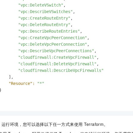
一个 AI 助手
即刻拥有 DeepSeek-R1 满血版
超强辅助，Bol
"vpc:DeleteVSwitch"
,

在企业官网、通讯软件中为客户提供 AI 客服
多种方案随心选，轻松解锁专属 DeepSeek
"vpc:DescribeVSwitches"
,

"vpc:CreateRouteEntry"
,

"vpc:DeleteRouteEntry"
,

"vpc:DescribeRouteEntries"
,

"vpc:CreateVpcPeerConnection"
,

"vpc:DeleteVpcPeerConnection"
,

"vpc:DescribeVpcPeerConnections"
,

"cloudfirewall:CreateVpcFirewall"
,

"cloudfirewall:DeleteVpcFirewall"
,

"cloudfirewall:DescribeVpcFirewalls"
    ],

"Resource":
"*"


m
运行环境，您可以选择以下任一方式来使用
Terraform。