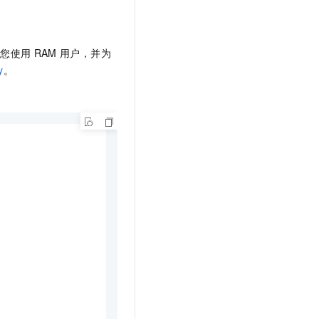
文戏情感细腻自然，动作戏激烈拳拳到肉，实现更强表演能力
支持中英文自由切换，具备更强的噪声鲁棒性
云聚AI 严选权益
SSL 证书
，一键激活高效办公新体验
精选AI产品，从模型到应用全链提效
堡垒机
议您使用
RAM
用户，并为
AI 用量加速计划
应用
防火墙
y
。
、识别商机，让客服更高效、服务更出色。
新老同享，达量后返
千问办公
主机安全
NEW
的智能体编程平台
一站式AI生产力平台
AI 应用及服务市场
伶鹊
企业级人与Agent协作平台，接入和调度多个数字员工
智能客服平台，对话机器人、对话分析、智能外呼
AI 应用
大模型服务平台百炼 - 全妙
大模型
应用创作平台
多模态内容创作工具，已接入 DeepSeek
自然语言处理
数据标注
机器学习
息提取
与 AI 智能体进行实时音视频通话
从文本、图片、视频中提取结构化的属性信息
构建支持视频理解的 AI 音视频实时通话应用