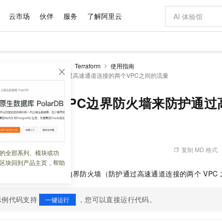
云市场
伙伴
服务
了解阿里云
AI 特惠
数据与 API
成为产品伙伴
企业增值服务
最佳实践
价格计算器
AI 场景体
基础软件
产品伙伴合
阿里云认证
市场活动
配置报价
大模型
防火墙CFW
开发参考
Terraform
使用指南
自助选配和估算价格
rm 创建VPC边界防火墙来防护通过高速通道连接的两个VPC之间的流量
新方式
域名与网站
睿译宝，AI翻译排版一步到位
智启 AI 普惠权益
产品生态集成认证中心
企业支持计划
云上春晚
千问官方 MaaS 平台，为开发者和 Agent 而生，新用户赠送 1 亿 + tokens 额度
云服务器 EC
AI Coding
阿里云Maa
2026 阿里云
为企业打
数据集
Windows
大模型认证
模型
NEW
交付可用成果
值低价云产品抢先购
提供智能易用的域名与建站服务
上传文档即自动完成翻译和格式还原
至高享 1亿+免费 tokens，加速 Al 应用落地
安全可靠、弹
智能编程，一键
产品生态伙伴
专家技术服务
云上奥运之旅
弹性计算合作
阿里云中企出
手机三要素
宝塔 Linux
全部认证
rraform 创建VPC边界防火墙来防护
价格优势
有专属领域专家
对象存储 OSS
GLM-5.2：长任务时代开源旗舰模型
阿里云 OPC 创新助力计划
云数据库 RD
即刻拥有 DeepS
AI 电商营销
产品生态伙伴工作台
企业增值服务台
云栖战略参考
云存储合作计
云栖大会
身份实名认证
CentOS
训练营
推动算力普惠，释放技术红利
的大模型服务
最高返9万
多领域专家智能体,一键组建 AI 虚拟交付团队
至高百万元 Token 补贴，加速一人公司成长
稳定、安全、高性价比、高性能的云存储服务
真正可用的 1M 上下文,一次完成代码全链路开发
轻松解锁专属 Dee
从图文生成到
C之间的流量
云上的中国
数据库合作计
活动全景
短信
Docker
图片和
站式影视创作平台
人工智能平台 PAI
Hermes Agent，打造自进化智能体
Token Plan 模型订阅计划
Qoder
5 分钟轻松部署
AI 广告创作
企业成长
大模型
NEW
信息公告
看见新力量
云网络合作计
OCR 文字识别
JAVA
级电脑
证享300元代金券
可视化编排打通从文字构思到成片全链路闭环
一站式AI开发、训练和推理服务
自主进化，持久记忆，越用越聪明
Qwen3.8-Max 首发尝鲜，限时加量 10 倍，夜间低至2折
面向真实软件
图文、视频一
复制 MD 格式
 09:57:11
的全部系列、模块或功
Kimi-K3
HappyHors
NEW
魔搭 Mode
loud
服务实践
官网公告
区块回到产品主页，帮助
Kimi 最新旗舰模型，长程编程与推理利器
让文字生成流
金融模力时刻
Salesforce O
版
发票查验
全能环境
Qoder CN
Claude Code + GStack 打造工程团队
千问办公，限时限量积分加倍
云原生数据库 P
低代码高效构
AI 建站
NEW
作计划
Terraform
创建
VPC
边界防火墙（防护通过高速通道连接的两个
VPC
计划
创新中心
魔搭 ModelSc
健康状态
让AI从“聊天伙伴”进化为能干活的“数字员工”
覆盖公网/内网、递归/权威、移动APP等全场景解析服务
安装技能 GStack，拥有专属 AI 工程团队
你的AI工作搭子，覆盖日常办公高频场景
基于千问大模型等，支持代码智能生成、研发智能问答
0 代码专业建
客户案例
天气预报查询
操作系统
Deepseek-v4-pro
HappyHors
态合作计划
态智能体模型
旗舰 MoE 大模型，百万上下文与顶尖推理能力
图生视频，流
Compute
同享
示例代码支持
容器服务 Kubernetes 版 ACK
万小智 AI 建站低至 15元/月
，您可以直接运行代码。
云防火墙
AI 短剧/漫剧
一键运行
快递物流查询
WordPress
成为服务伙
高校合作
式云数据仓库
点，立即开启云上创新
提供一站式管理容器应用的 K8s 服务
送.CN域名，送备案服务码
云原生的云上
AI助力短剧
GLM-5.2
Wan2.7-T
Ubuntu