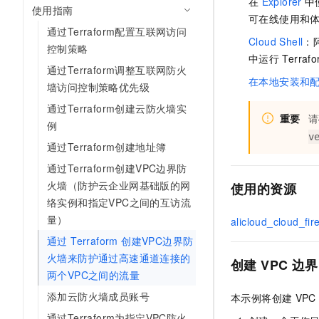
在
Explorer
中
使用指南
可在线使用和
通过Terraform配置互联网访问
Cloud Shell
：
控制策略
中运行
Terraf
通过Terraform调整互联网防火
在本地安装和
墙访问控制策略优先级
通过Terraform创建云防火墙实
重要
请
例
v
通过Terraform创建地址簿
通过Terraform创建VPC边界防
火墙（防护云企业网基础版的网
使用的资源
络实例和指定VPC之间的互访流
量）
alicloud_cloud_fir
通过 Terraform 创建VPC边界防
火墙来防护通过高速通道连接的
创建
VPC
边界
两个VPC之间的流量
添加云防火墙成员账号
本示例将创建
VPC
通过Terraform为指定VPC防火