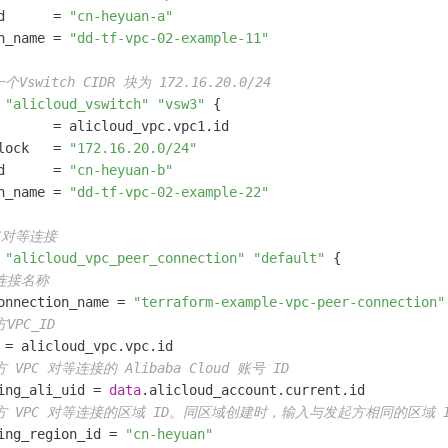
d      = 
"cn-heyuan-a"
h_name = 
"dd-tf-vpc-02-example-11"
Vswitch CIDR 块为 172.16.20.0/24
"alicloud_vswitch"
"vsw3"
 {

       = alicloud_vpc.vpc1.id

lock   = 
"172.16.20.0/24"
d      = 
"cn-heyuan-b"
h_name = 
"dd-tf-vpc-02-example-22"
PC对等连接
"alicloud_vpc_peer_connection"
"default"
 {

连接名称
onnection_name = 
"terraform-example-vpc-peer-connection"
VPC_ID
 = alicloud_vpc.vpc.id

 VPC 对等连接的 Alibaba Cloud 账号 ID
ing_ali_uid = 
data
.alicloud_account.current.id

方 VPC 对等连接的区域 ID。同区域创建时，输入与发起方相同的区域 
ing_region_id = 
"cn-heyuan"