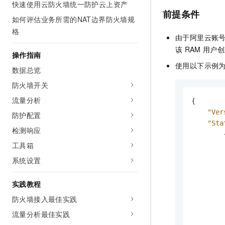
快速使用云防火墙统一防护云上资产
AI 产品 免费试用
网络
安全
云开发大赛
前提条件
Tableau 订阅
如何评估业务所需的NAT边界防火墙规
1亿+ 大模型 tokens 和 
可观测
入门学习赛
格
中间件
AI空中课堂在线直播课
由于阿里云账
140+云产品 免费试用
大模型服务
上云与迁云
该
RAM
用户创
产品新客免费试用，最长1
数据库
操作指南
生态解决方案
千问AI平台-Token Plan
使用以下示例
企业出海
数据总览
大模型ACA认证体验
大数据计算
助力企业全员 AI 认知与能
行业生态解决方案
防火墙开关
政企业务
媒体服务
千问AI平台-模型体验
流量分析
开发者生态解决方案
{

在线体验全尺寸、多种模态
"Ver
企业服务与云通信
防护配置
AI 开发和 AI 应用解决
"Sta
Happy 系列大模型
检测响应
域名与网站
        {
工具箱
终端用户计算
系统设置
Serverless
大模型解决方案
实践教程
开发工具
防火墙接入最佳实践
快速部署 Dify，高效搭建 
流量分析最佳实践
迁移与运维管理