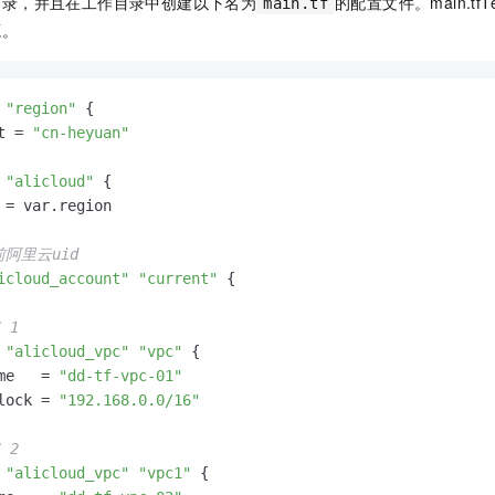
目录，并且在工作目录中创建以下名为
的配置文件。
main.tf
T
main.tf
源。
"region"
 {

t = 
"cn-heyuan"
"alicloud"
 {

 = var.region

前阿里云uid
icloud_account"
"current"
 {

 1
"alicloud_vpc"
"vpc"
 {

me   = 
"dd-tf-vpc-01"
lock = 
"192.168.0.0/16"
 2
"alicloud_vpc"
"vpc1"
 {
