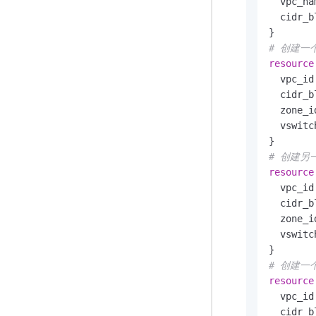
  vpc_na
  cidr_b
# 创建一个V
resource
  vpc_id
  cidr_b
  zone_i
  vswitc
# 创建另一个
resource
  vpc_id
  cidr_b
  zone_i
  vswitc
# 创建一个V
resource
  vpc_id
  cidr_b