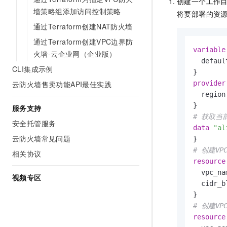
创建一个工作
墙策略组添加访问控制策略
将要部署的资
通过Terraform创建NAT防火墙
通过Terraform创建VPC边界防
variable
火墙-云企业网（企业版）
  defaul
CLI集成示例
云防火墙售卖功能API最佳实践
provider
  region
服务支持
# 获取当
安全托管服务
data
"al
云防火墙常见问题
# 创建VPC
相关协议
resource
  vpc_na
视频专区
  cidr_b
# 创建VPC
resource