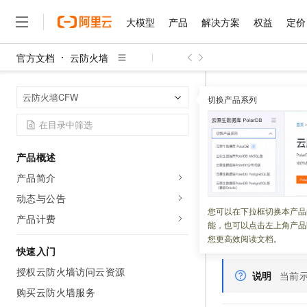
大模型
产品
解决方案
权益
定价
官方文档
云防火墙
大模型
产品
解决方案
权益
定价
云市场
伙伴
服务
了解阿里云
精选产品
精选解决方案
普惠上云
产品定价
精选商城
成为销售伙伴
售前咨询
为什么选择阿里云
千问AI平台
云防火墙
云
首页
云防火墙CFW
了解云产品的定价详情
切换产品系列
通过 Terrafo
大模型服务平台百炼
千问办公，解锁你的工作
普惠上云 官方力荐
分销伙伴
在线服务
网站建设
什么是云计算
大
大模型服务与应用平台
企业级Agent产品，直接
云服务器38元/年起，超
咨询伙伴
多端小程序
技术领先
通过 Te
云上成本管理
售后服务
千问大模型
Agency Agents：拥
官方推荐返现计划
大模型
大模型
精选产品
精选解决方案
Salesforce 国际版订阅
稳定可靠
产品概述
管理和优化成本
多元化、高性能、安全可靠
推荐新用户得奖励，单订单
的两个VP
销售伙伴合作计划
自助服务
产品简介
友盟天域
安全合规
人工智能与机器学习
AI
文本生成
无影云电脑
HappyHorse 打造一
云工开物
无影生态合作计划
在线服务
动态与公告
观测云
分析师报告
随时随地安全接入的云上超
高校专属算力普惠，学生认
更新时间：
2025-04-23
计算
互联网应用开发
您可以在下拉框切换本产品
Qwen3.8-Max
HOT
产品计费
Salesforce On Alibaba C
工单服务
能，也可以点击左上角产品
智能体时代全能旗舰模型
Tuya 物联网平台阿里云
研究报告与白皮书
云解析DNS
快速拥有专属 OpenClaw
Consulting Partner 合
大数据
容器
您更高效阅读文档。
本文介绍如何使用
免费试用
短信专区
快速入门
蓝凌 OA
Qwen3.7-Plus
AI 大模型销售与服务生
现代化应用
存储
天池大赛
能看、能想、能动手的多模
授权云防火墙访问云资源
云原生大数据计算服务 Max
解决方案免费试用 新老
说明
当前
电子合同
面向分析的企业级SaaS模
最高领取价值200元试用
购买云防火墙服务
安全
网络与CDN
AI 算法大赛
Qwen3-VL-Plus
畅捷通