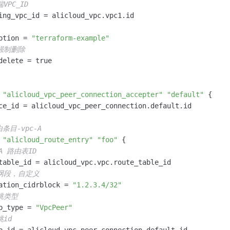
VPC_ID
ing_vpc_id = alicloud_vpc.vpc1.id

ption = 
"terraform-example"
强制删除
delete = true

"alicloud_vpc_peer_connection_accepter"
"default"
 {

ce_id = alicloud_vpc_peer_connection.default.id

条目-vpc-A
"alicloud_route_entry"
"foo"
 {

-A 路由表ID
table_id = alicloud_vpc.vpc.route_table_id

标网段，自定义
ation_cidrblock = 
"1.2.3.4/32"
跳类型
p_type = 
"VpcPeer"
跳id