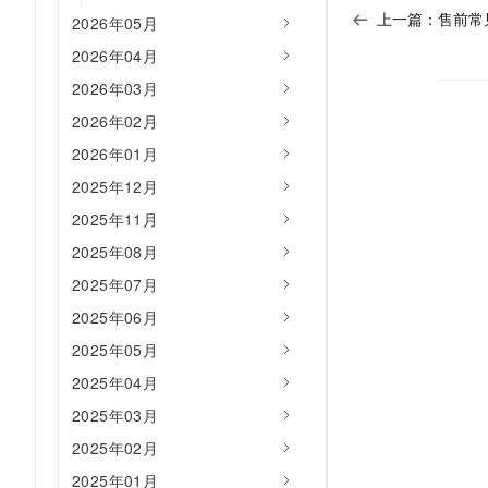
AI 产品 免费试用
上一篇：
售前常
网络
2026年05月
安全
云开发大赛
Tableau 订阅
1亿+ 大模型 tokens 和 
2026年04月
可观测
入门学习赛
中间件
AI空中课堂在线直播课
140+云产品 免费试用
2026年03月
大模型服务
上云与迁云
产品新客免费试用，最长1
数据库
2026年02月
生态解决方案
千问AI平台-Token Plan
企业出海
大模型ACA认证体验
2026年01月
大数据计算
助力企业全员 AI 认知与能
行业生态解决方案
2025年12月
政企业务
媒体服务
千问AI平台-模型体验
2025年11月
开发者生态解决方案
在线体验全尺寸、多种模态
企业服务与云通信
2025年08月
AI 开发和 AI 应用解决
Happy 系列大模型
2025年07月
域名与网站
2025年06月
终端用户计算
2025年05月
Serverless
2025年04月
大模型解决方案
2025年03月
开发工具
快速部署 Dify，高效搭建 
2025年02月
迁移与运维管理
2025年01月