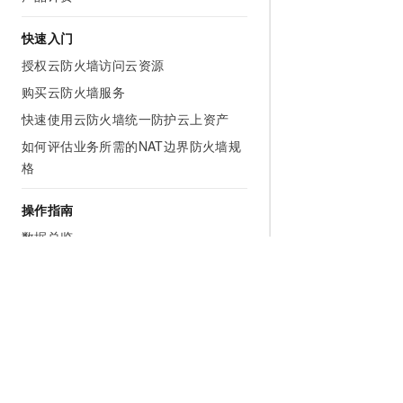
快速入门
授权云防火墙访问云资源
购买云防火墙服务
快速使用云防火墙统一防护云上资产
如何评估业务所需的NAT边界防火墙规
格
操作指南
数据总览
防火墙开关
流量分析
防护配置
检测响应
工具箱
为什么选择阿里云
大模型
产品和定
系统设置