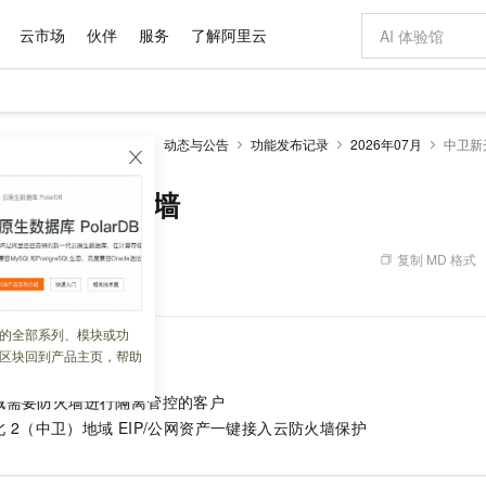
云市场
伙伴
服务
了解阿里云
AI 特惠
数据与 API
成为产品伙伴
企业增值服务
最佳实践
价格计算器
AI 场景体
基础软件
产品伙伴合
阿里云认证
市场活动
配置报价
大模型
防火墙CFW
产品概述
动态与公告
功能发布记录
2026年07月
中卫新
自助选配和估算价格
新方式
域名与网站
睿译宝，AI翻译排版一步到位
智启 AI 普惠权益
产品生态集成认证中心
企业支持计划
云上春晚
千问官方 MaaS 平台，为开发者和 Agent 而生，新用户赠送 1 亿 + tokens 额度
云服务器 EC
Qwen Aud
AI Coding
阿里云Maa
2026 阿里云
为企业打
数据集
Windows
大模型认证
模型
NEW
NEW
交付可用成果
值低价云产品抢先购
提供智能易用的域名与建站服务
上传文档即自动完成翻译和格式还原
至高享 1亿+免费 tokens，加速 Al 应用落地
安全可靠、弹
智能编程，一键
服互联网防火墙
产品生态伙伴
专家技术服务
云上奥运之旅
弹性计算合作
阿里云中企出
手机三要素
宝塔 Linux
全部认证
价格优势
有专属领域专家
对象存储 OSS
GLM-5.2：长任务时代开源旗舰模型
阿里云 OPC 创新助力计划
云数据库 RD
即刻拥有 DeepS
AI 电商营销
产品生态伙伴工作台
企业增值服务台
云栖战略参考
云存储合作计
云栖大会
身份实名认证
CentOS
训练营
推动算力普惠，释放技术红利
的大模型服务
最高返9万
多领域专家智能体,一键组建 AI 虚拟交付团队
至高百万元 Token 补贴，加速一人公司成长
稳定、安全、高性价比、高性能的云存储服务
真正可用的 1M 上下文,一次完成代码全链路开发
轻松解锁专属 Dee
从图文生成到
复制 MD 格式
 09:40:35
云上的中国
数据库合作计
活动全景
短信
Docker
图片和
站式影视创作平台
人工智能平台 PAI
Hermes Agent，打造自进化智能体
Token Plan 模型订阅计划
Qoder
5 分钟轻松部署
AI 广告创作
企业成长
大模型
NEW
信息公告
看见新力量
云网络合作计
OCR 文字识别
JAVA
级电脑
证享300元代金券
可视化编排打通从文字构思到成片全链路闭环
一站式AI开发、训练和推理服务
自主进化，持久记忆，越用越聪明
Qwen3.8-Max 首发尝鲜，限时加量 10 倍，夜间低至2折
面向真实软件
图文、视频一
的全部系列、模块或功
Kimi-K3
HappyHors
NEW
魔搭 Mode
loud
服务实践
官网公告
区块回到产品主页，帮助
Kimi 最新旗舰模型，长程编程与推理利器
让文字生成流
金融模力时刻
Salesforce O
版
发票查验
全能环境
Qoder CN
Claude Code + GStack 打造工程团队
千问办公，限时限量积分加倍
云原生数据库 P
低代码高效构
AI 建站
NEW
作计划
计划
创新中心
魔搭 ModelSc
健康状态
让AI从“聊天伙伴”进化为能干活的“数字员工”
覆盖公网/内网、递归/权威、移动APP等全场景解析服务
安装技能 GStack，拥有专属 AI 工程团队
你的AI工作搭子，覆盖日常办公高频场景
基于千问大模型等，支持代码智能生成、研发智能问答
0 代码专业建
客户案例
域需要防火墙进行隔离管控的客户
天气预报查询
操作系统
Deepseek-v4-pro
HappyHors
态合作计划
北
2（中卫）地域
EIP/公网资产一键接入云防火墙保护
态智能体模型
旗舰 MoE 大模型，百万上下文与顶尖推理能力
图生视频，流
Compute
同享
容器服务 Kubernetes 版 ACK
万小智 AI 建站低至 15元/月
云防火墙
AI 短剧/漫剧
快递物流查询
WordPress
成为服务伙
高校合作
式云数据仓库
点，立即开启云上创新
提供一站式管理容器应用的 K8s 服务
送.CN域名，送备案服务码
云原生的云上
AI助力短剧
GLM-5.2
Wan2.7-T
Ubuntu