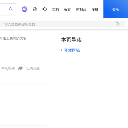
文档
备案
控制台
注册
登录
输入文档关键字查找
验
作计划
器
AI 活动
专业服务
服务伙伴合作计划
开发者社区
加入我们
服务平台百炼
阿里云 OPC 创新助力计划
开服互联网防火墙
本页导读
（1）
一站式生成采购清单，支持单品或批量购买
S
io：打造专属 AI 语音助手
S产品伙伴计划（繁花）
峰会
造的大模型服务与应用开发平台
轻量应用服务器
一句话生成原生可编辑精美 PPT 文稿
AI 生产力先锋
Al MaaS 服务伙伴赋能合作
域名
博文
Careers
至高可申请百万元
开放区域
性可伸缩的云计算服务
开启高性价比 AI 编程新体验
Qwen-Audio-3.0-Realtime 端到端实时语音角色扮演
输入一句话想法, 轻松生成专业的 PPT
先锋实践拓展 AI 生产力的边界
快速构建应用程序和网站，即刻迈出上云第一步
Token 补贴，五大权
计划
海大会
伙伴信用分合作计划
商标
问答
社会招聘
益加速 OPC 成功
S
eek-V4-Pro
数字证书管理服务（原SSL证书）
一键部署幻兽帕鲁游戏服务器
飞天发布时刻
HOT
划
备案
电子书
校园招聘
pSeek-V4-Pro
视频创作，一键激活电商全链路生产力
全托管，含MySQL、PostgreSQL、SQL Server、MariaDB多引擎
实现全站HTTPS，呈现可信的WEB访问
一键购买专属联机服务器，轻松开启游戏
所见，即是所愿
我的收藏
产品详情
更多支持
划
公司注册
镜像站
视频生成
语音识别与合成
专属 QwenPaw
短信服务
漫剧工坊：一站式动画创作平台
AI 实训营
HOT
合作伙伴培训与认证
划
上云迁移
的智能体编程平台
站生成，高效打造优质广告素材
从聊天伙伴进化为能主动干活的本地数字员工
快速生产连贯的高质量长漫剧
从基础到进阶，Agent 创客手把手教你
国内短信简单易用，安全可靠，秒级触达，全球覆盖200+国家和地区。
e-1.1-T2V
Qwen3-TTS-Flash
lScope
我要反馈
查询合作伙伴
畅细腻的高质量视频
离线语音合成大模型，多语言方言自适应，低延迟高稳定
n Alibaba Cloud ISV 合作
代维服务
olarDB
建企业门户网站
大数据开发治理平台 DataWorks
10 分钟搭建微信、支付宝小程序
创新加速
ope
登录合作伙伴管理后台
我要建议
站，无忧落地极速上线
以可视化方式快速构建移动和 PC 门户网站
100%兼容MySQL、PostgreSQL，兼容Oracle，支持集中和分布式
高效部署网站，快速应用到小程序
Data Agent 驱动的一站式 Data+AI 开发治理平台
e-1.1-I2V
Cosyvoice-V3-Flash
安全
畅自然，细节丰富
高表现力语音合成大模型，语音克隆听感自然
我要投诉
上云场景组合购
伴
边界网络安全防护产品
漫剧创作，剧本、分镜、视频高效生成
覆盖90%+业务场景，专享组合折扣价
2V
VPN
Fun-ASR