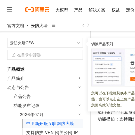
大模型
产品
解决方案
权益
定价
官方文档
云防火墙
大模型
产品
解决方案
权益
定价
云市场
伙伴
服务
了解阿里云
精选产品
精选解决方案
普惠上云
产品定价
精选商城
成为销售伙伴
售前咨询
为什么选择阿里云
千问AI平台
云防火墙
云
首页
云防火墙CFW
了解云产品的定价详情
切换产品系列
大模型服务平台百炼
千问办公，解锁你的工作
普惠上云 官方力荐
分销伙伴
在线服务
网站建设
什么是云计算
大
大模型服务与应用平台
企业级Agent产品，直接
云服务器38元/年起，超
中卫新开
咨询伙伴
多端小程序
技术领先
云上成本管理
售后服务
千问大模型
Agency Agents：拥
官方推荐返现计划
大模型
大模型
精选产品
精选解决方案
Salesforce 国际版订阅
稳定可靠
产品概述
管理和优化成本
多元化、高性能、安全可靠
推荐新用户得奖励，单订单
更新时间：
2026-07-02
销售伙伴合作计划
自助服务
产品简介
友盟天域
安全合规
人工智能与机器学习
AI
文本生成
无影云电脑
HappyHorse 打造一
云工开物
无影生态合作计划
在线服务
动态与公告
观测云
分析师报告
随时随地安全接入的云上超
高校专属算力普惠，学生认
计算
互联网应用开发
您可以在下拉框切换本产品
Qwen3.8-Max
HOT
产品公告
开放区域
Salesforce On Alibaba C
工单服务
能，也可以点击左上角产品
智能体时代全能旗舰模型
Tuya 物联网平台阿里云
研究报告与白皮书
云解析DNS
快速拥有专属 OpenClaw
Consulting Partner 合
大数据
容器
功能发布记录
您更高效阅读文档。
免费试用
短信专区
适用客户：中卫地
蓝凌 OA
Qwen3.7-Plus
2026年07月
AI 大模型销售与服务生
现代化应用
存储
天池大赛
功能描述：支持西
能看、能想、能动手的多模
云原生大数据计算服务 Max
解决方案免费试用 新老
电子合同
中卫新开服互联网防火墙
面向分析的企业级SaaS模
最高领取价值200元试用
安全
网络与CDN
AI 算法大赛
Qwen3-VL-Plus
支持防护 VPN 网关公网 IP
畅捷通