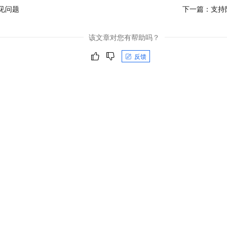
服务生态伙伴
视觉 Coding、空间感知、多模态思考等全面升级
1M上下文，专为长程任务能力而生
云工开物
企业应用
Night Plan 支持 Qwen 3.8-Max
AI 办公
见问题
下一篇：
支持防
NEW
Red Hat
30+ 款产品免费体验
夜间 5 折，Qwen/Meoo/TokenPlan 客户专享
AI智能应用
科研合作
ERP
堂（旗舰版）
SUSE
该文章对您有帮助吗？
智能客服
AI 应用构建
大模型原生
CRM
2个月
自动承接线索
反馈
建站小程序
Qoder
大模型服务平台百炼-应用模版
OA 办公系统
HOT
NEW
面向真实软件
个人版上线、团队版降价；千问3.8-Max首发发尝鲜
丰富多元化的应用模版和解决方案
力提升
财税管理
模板建站
万有无界
大模型服务平台百炼-智能体
400电话
定制建站
的模型效果
灵活可视化地构建企业级 Agent
方案
广告营销
模板小程序
秒悟
人工智能平台 PAI
定制小程序
云端极速 AI 
新一代 AI 视频生成模型，深度适配广告营销等场景
AI Native 的算法工程平台，一站式完成建模、训练、推理服务部署
APP 开发
建站系统
AI 应用
10分钟微调：让0.6B模型媲美235B模型
多模态数据信
依托云原生高可用架构,实现Dify私有化部署
用1%尺寸在特定领域达到大模型90%以上效果