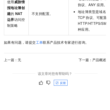
使用
威胁情
协议、ANY
应用。
报地址簿创
地址簿类型是域名时
建
的
NAT
不支持配置。
TCP
协议、可配置
边界
访问控
HTTP/HTTPS/SMT
制策略
种应用。
如果有问题，请提交
工单
联系产品技术专家进行咨询。
上一篇：无
下一篇：
产品概述
该文章对您有帮助吗？
反馈