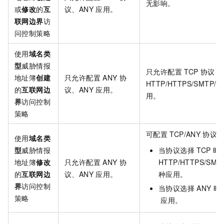
无影响。
或
修改
的
互
议、ANY
应用。
联网边界
访
问控制策略
使用
域名类
型
威胁情报
只允许配置
TCP
协议，
地址簿
创建
只允许配置
ANY
协
HTTP/HTTPS/SMTP/S
的
互联网边
议、ANY
应用。
用。
界
访问控制
策略
可配置
TCP/ANY
协议
使用
域名类
型
威胁情报
当协议选择
TCP
时
地址簿
修改
只允许配置
ANY
协
HTTP/HTTPS/SMT
的
互联网边
议、ANY
应用。
种应用。
界
访问控制
当协议选择
ANY
时
策略
应用。