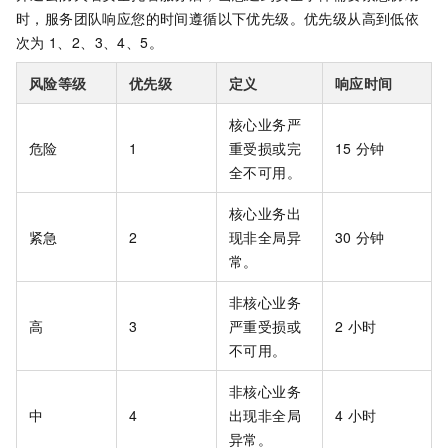
时，服务团队响应您的时间遵循以下优先级。优先级从高到低依
次为
1、2、3、4、5。
风险等级
优先级
定义
响应时间
核心业务严
危险
1
重受损或完
15
分钟
全不可用。
核心业务出
紧急
2
现非全局异
30
分钟
常。
非核心业务
高
3
严重受损或
2
小时
不可用。
非核心业务
中
4
出现非全局
4
小时
异常。