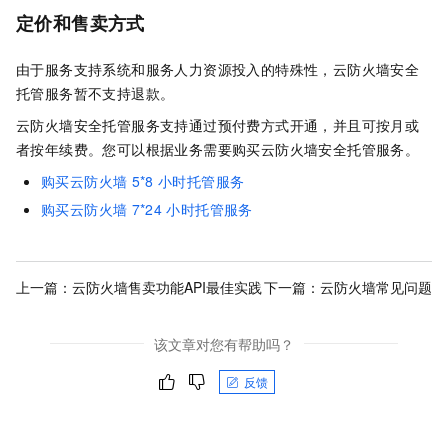
定价和售卖方式
由于服务支持系统和服务人力资源投入的特殊性，云防火墙安全
托管服务暂不支持退款。
云防火墙安全托管服务支持通过预付费方式开通，并且可按月或
者按年续费。您可以根据业务需要购买云防火墙安全托管服务。
购买云防火墙
5*8
小时托管服务
购买云防火墙
7*24
小时托管服务
上一篇：
云防火墙售卖功能API最佳实践
下一篇：
云防火墙常见问题
该文章对您有帮助吗？
反馈