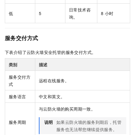
日常技术咨
低
5
8
小时
询。
服务交付方式
下表介绍了云防火墙安全托管的服务交付方式。
类别
描述
服务交付方
远程在线服务。
式
服务语言
中文和英文。
与云防火墙的购买周期一致。
服务周期
说明
如果云防火墙的服务到期后，托管
服务也无法帮您继续提供服务。