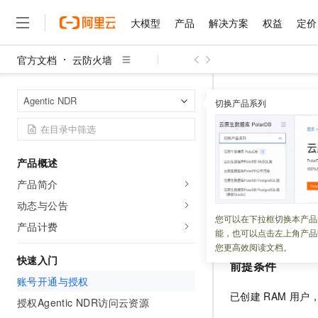
大模型
产品
解决方案
权益
定价
官方文档
云防火墙
大模型
产品
解决方案
权益
定价
云市场
伙伴
服务
了解阿里云
精选产品
精选解决方案
普惠上云
产品定价
精选商城
成为销售伙伴
售前咨询
为什么选择阿里云
千问AI平台
云防火墙
A
首页
Agentic NDR
了解云产品的定价详情
切换产品系列
大模型服务平台百炼
睿译宝，AI翻译排版一
普惠上云 官方力荐
分销伙伴
在线服务
网站建设
什么是云计算
大
大模型服务与应用平台
上传文档即自动完成翻译和
云服务器38元/年起，超
账号开通
咨询伙伴
多端小程序
技术领先
云上成本管理
售后服务
千问大模型
GLM-5.2：长任务时代
官方推荐返现计划
大模型
大模型
精选产品
精选解决方案
Salesforce 国际版订阅
稳定可靠
产品概述
管理和优化成本
多元化、高性能、安全可靠
推荐新用户得奖励，单订单
更新时间：
2026-03-26
销售伙伴合作计划
自助服务
产品简介
友盟天域
安全合规
人工智能与机器学习
AI
文本生成
无影云电脑
Hermes Agent，打造
云工开物
Agentic NDR
默认
无影生态合作计划
在线服务
动态与公告
观测云
分析师报告
随时随地安全接入的云上超
自主进化，持久记忆，越用
高校专属算力普惠，学生认
计算
互联网应用开发
您可以在下拉框切换本产品
Qwen3.8-Max
使用的是
RAM
用
HOT
产品计费
Salesforce On Alibaba C
工单服务
能，也可以点击左上角产品
智能体时代全能旗舰模型
Tuya 物联网平台阿里云
研究报告与白皮书
户授权。
云解析DNS
快速拥有专属 OpenClaw
Consulting Partner 合
大数据
容器
您更高效阅读文档。
免费试用
短信专区
快速入门
蓝凌 OA
Qwen3.7-Plus
前提条件
AI 大模型销售与服务生
现代化应用
存储
天池大赛
能看、能想、能动手的多模
账号开通与授权
云原生大数据计算服务 Max
解决方案免费试用 新老
电子合同
已创建
RAM
用户
面向分析的企业级SaaS模
最高领取价值200元试用
授权Agentic NDR访问云资源
安全
网络与CDN
AI 算法大赛
Qwen3-VL-Plus
畅捷通