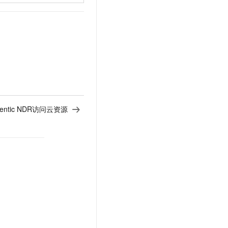
t.diy 一步搞定创意建站
构建大模型应用的安全防护体系
通过自然语言交互简化开发流程,全栈开发支持
通过阿里云安全产品对 AI 应用进行安全防护
entic NDR访问云资源