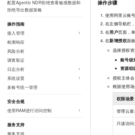
操作步骤
配置Agentic NDR拒绝查看敏感数据和
AI 产品 免费试用
网络
安全
云开发大赛
Tableau 订阅
拒绝导出数据策略
1亿+ 大模型 tokens 和 
使用阿里云账
可观测
入门学习赛
中间件
AI空中课堂在线直播课
140+云产品 免费试用
在左侧导航栏
操作指南
大模型服务
上云与迁云
产品新客免费试用，最长1
数据库
在
用户
页面，
接入管理
生态解决方案
千问AI平台-Token Plan
在
新增授权
面
企业出海
检测响应
大模型ACA认证体验
大数据计算
助力企业全员 AI 认知与能
行业生态解决方案
选择授权资
风险分析
政企业务
媒体服务
千问AI平台-模型体验
账号级
调查取证
开发者生态解决方案
在线体验全尺寸、多种模态
企业服务与云通信
资源组
日志分析
AI 开发和 AI 应用解决
Happy 系列大模型
授权主体会
系统设置
域名与网站
根据使用场
多账号统一管理
终端用户计算
权限场景
安全合规
Serverless
大模型解决方案
使用RAM进行访问控制
管理云盾云
开发工具
快速部署 Dify，高效搭建 
只读访问云
服务支持
迁移与运维管理
服务支持