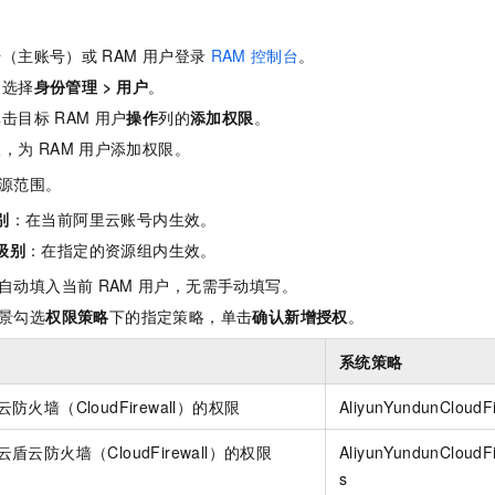
服务生态伙伴
视觉 Coding、空间感知、多模态思考等全面升级
1M上下文，专为长程任务能力而生
云工开物
企业应用
Night Plan 支持 Qwen 3.8-Max
AI 办公
NEW
Red Hat
30+ 款产品免费体验
夜间 5 折，Qwen/Meoo/TokenPlan 客户专享
AI智能应用
科研合作
号（主账号）或
RAM
用户登录
RAM
控制台
。
ERP
堂（旗舰版）
SUSE
智能客服
，选择
身份管理
>
用户
。
AI 应用构建
大模型原生
CRM
2个月
自动承接线索
单击目标
RAM
用户
操作
列的
添加权限
。
建站小程序
Qoder
大模型服务平台百炼-应用模版
OA 办公系统
HOT
NEW
板，为
RAM
用户添加权限。
面向真实软件
个人版上线、团队版降价；千问3.8-Max首发发尝鲜
丰富多元化的应用模版和解决方案
力提升
财税管理
模板建站
源范围。
万有无界
大模型服务平台百炼-智能体
别
：在当前阿里云账号内生效。
400电话
定制建站
的模型效果
灵活可视化地构建企业级 Agent
级别
：在指定的资源组内生效。
方案
广告营销
模板小程序
秒悟
人工智能平台 PAI
自动填入当前
RAM
用户，无需手动填写。
定制小程序
云端极速 AI 
新一代 AI 视频生成模型，深度适配广告营销等场景
AI Native 的算法工程平台，一站式完成建模、训练、推理服务部署
景勾选
权限策略
下的指定策略，单击
确认新增授权
。
APP 开发
系统策略
建站系统
防火墙（CloudFirewall）的权限
AliyunYundunCloudFi
AI 应用
10分钟微调：让0.6B模型媲美235B模型
多模态数据信
盾云防火墙（CloudFirewall）的权限
AliyunYundunCloudF
依托云原生高可用架构,实现Dify私有化部署
用1%尺寸在特定领域达到大模型90%以上效果
s