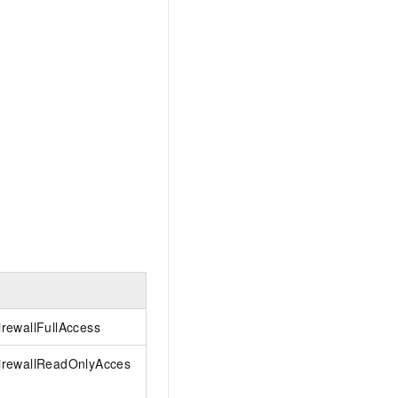
文戏情感细腻自然，动作戏激烈拳拳到肉，实现更强表演能力
支持中英文自由切换，具备更强的噪声鲁棒性
云聚AI 严选权益
SSL 证书
，一键激活高效办公新体验
精选AI产品，从模型到应用全链提效
堡垒机
AI 用量加速计划
应用
防火墙
、识别商机，让客服更高效、服务更出色。
新老同享，达量后返
千问办公
主机安全
NEW
的智能体编程平台
一站式AI生产力平台
AI 应用及服务市场
伶鹊
企业级人与Agent协作平台，接入和调度多个数字员工
智能客服平台，对话机器人、对话分析、智能外呼
AI 应用
大模型服务平台百炼 - 全妙
大模型
应用创作平台
多模态内容创作工具，已接入 DeepSeek
自然语言处理
数据标注
rewallFullAccess
机器学习
息提取
与 AI 智能体进行实时音视频通话
irewallReadOnlyAcces
从文本、图片、视频中提取结构化的属性信息
构建支持视频理解的 AI 音视频实时通话应用