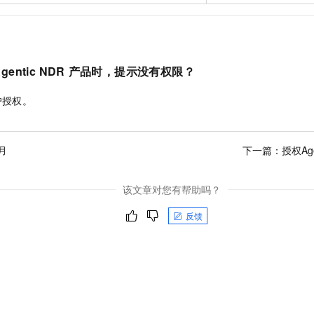
一个 AI 助手
即刻拥有 DeepSeek-R1 满血版
超强辅助，Bol
在企业官网、通讯软件中为客户提供 AI 客服
多种方案随心选，轻松解锁专属 DeepSeek
gentic NDR
产品时，提示没有权限？
户授权。
月
下一篇：
授权Ag
该文章对您有帮助吗？
反馈