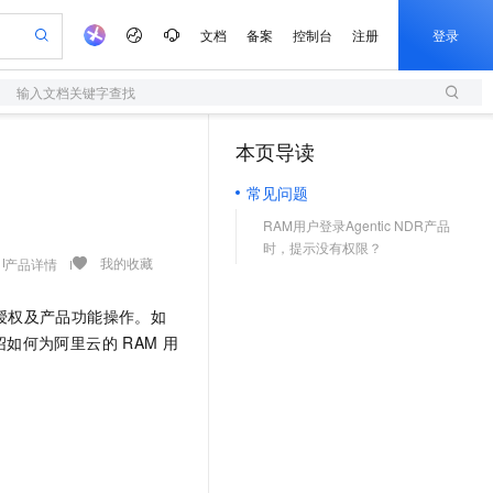
文档
备案
控制台
注册
登录
输入文档关键字查找
验
作计划
器
AI 活动
专业服务
服务伙伴合作计划
开发者社区
加入我们
服务平台百炼
阿里云 OPC 创新助力计划
本页导读
（1）
一站式生成采购清单，支持单品或批量购买
S
可编辑精美 PPT 文稿
S产品伙伴计划（繁花）
峰会
造的大模型服务与应用开发平台
轻量应用服务器
Agency Agents：拥有专属领域专家
AI 生产力先锋
Al MaaS 服务伙伴赋能合作
域名
博文
Careers
至高可申请百万元
常见问题
性可伸缩的云计算服务
 轻松生成专业的 PPT
开启高性价比 AI 编程新体验
先锋实践拓展 AI 生产力的边界
快速构建应用程序和网站，即刻迈出上云第一步
多领域专家智能体,一键组建 AI 虚拟交付团队
Token 补贴，五大权
计划
海大会
伙伴信用分合作计划
商标
问答
社会招聘
RAM用户登录Agentic NDR产品
益加速 OPC 成功
S
帕鲁游戏服务器
数字证书管理服务（原SSL证书）
HappyHorse 打造一站式影视创作平台
飞天发布时刻
HOT
划
时，提示没有权限？
备案
电子书
校园招聘
联机服务器，轻松开启游戏
视频创作，一键激活电商全链路生产力
全托管，含MySQL、PostgreSQL、SQL Server、MariaDB多引擎
实现全站 HTTPS，呈现可信的 Web 访问
所见，即是所愿
可视化编排打通从文字构思到成片全链路闭环
我的收藏
产品详情
更多支持
划
公司注册
镜像站
视频生成
语音识别与合成
 智能体与工作流应用
短信服务
漫剧工坊：一站式动画创作平台
AI 实训营
授权及产品功能操作。如
合作伙伴培训与认证
划
上云迁移
的智能体编程平台
站生成，高效打造优质广告素材
通过阿里云百炼高效搭建AI应用,助力高效开发
快速生产连贯的高质量长漫剧
从基础到进阶，Agent 创客手把手教你
国内短信简单易用，安全可靠，秒级触达，全球覆盖200+国家和地区。
e-1.1-T2V
Qwen3-TTS-Flash
绍如何为阿里云的
RAM
用
lScope
我要反馈
查询合作伙伴
畅细腻的高质量视频
离线语音合成大模型，多语言方言自适应，低延迟高稳定
n Alibaba Cloud ISV 合作
代维服务
olarDB
建企业门户网站
大数据开发治理平台 DataWorks
10 分钟搭建微信、支付宝小程序
创新加速
ope
登录合作伙伴管理后台
我要建议
站，无忧落地极速上线
以可视化方式快速构建移动和 PC 门户网站
100%兼容MySQL、PostgreSQL，兼容Oracle，支持集中和分布式
高效部署网站，快速应用到小程序
Data Agent 驱动的一站式 Data+AI 开发治理平台
e-1.1-I2V
Cosyvoice-V3-Flash
安全
畅自然，细节丰富
高表现力语音合成大模型，语音克隆听感自然
我要投诉
上云场景组合购
伴
边界网络安全防护产品
漫剧创作，剧本、分镜、视频高效生成
覆盖90%+业务场景，专享组合折扣价
2V
VPN
Fun-ASR