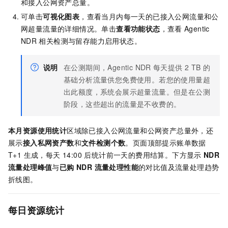
和接入公网资产总量。
可单击
可视化图表
，查看当月内每一天的已接入公网流量和公
网超量流量的详细情况。单击
查看功能状态
，查看
Agentic
NDR
相关检测与留存能力启用状态。
说明
在公测期间，Agentic NDR
每天提供
2 TB
的
基础分析流量供您免费使用。若您的使用量超
出此额度，系统会展示超量流量。但是在公测
阶段，这些超出的流量是不收费的。
本月资源使用统计
区域除已接入公网流量和公网资产总量外，还
展示
接入私网资产数
和
文件检测个数
。页面顶部提示账单数据
T+1 生成，每天 14:00 后统计前一天的费用结算。下方显示
NDR
流量处理峰值
与
已购 NDR 流量处理性能
的对比值及流量处理趋势
折线图。
每日资源统计