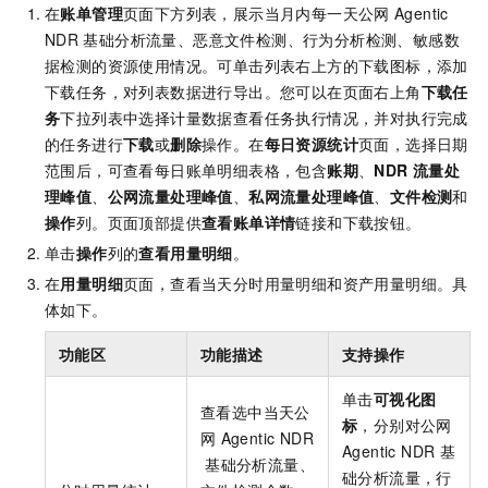
在
账单管理
页面下方列表，展示当月内每一天公网
Agentic
NDR
基础分析流量、恶意文件检测、行为分析检测、敏感数
据检测的资源使用情况。可单击列表右上方的下载图标，添加
下载任务，对列表数据进行导出。您可以在页面右上角
下载任
务
下拉列表中选择计量数据查看任务执行情况，并对执行完成
的任务进行
下载
或
删除
操作。在
每日资源统计
页面，选择日期
范围后，可查看每日账单明细表格，包含
账期
、
NDR
流量处
理峰值
、
公网流量处理峰值
、
私网流量处理峰值
、
文件检测
和
操作
列。页面顶部提供
查看账单详情
链接和下载按钮。
单击
操作
列的
查看用量明细
。
在
用量明细
页面，查看当天分时用量明细和资产用量明细。具
体如下。
功能区
功能描述
支持操作
单击
可视化图
查看选中当天公
标
，分别对公网
网
Agentic NDR
Agentic NDR
基
基础分析流量、
础分析流量，行