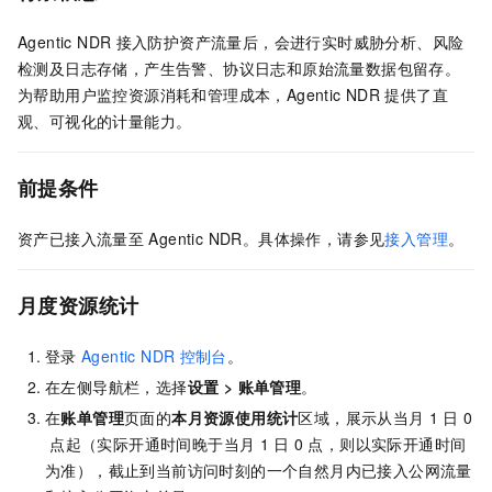
Agentic NDR
接入防护资产流量后，会进行实时威胁分析、风险
检测及日志存储，产生告警、协议日志和原始流量数据包留存。
为帮助用户监控资源消耗和管理成本，Agentic NDR
提供了直
观、可视化的计量能力。
前提条件
资产已接入流量至
Agentic NDR。具体操作，请参见
接入管理
。
月度资源统计
登录
Agentic NDR
控制台
。
在左侧导航栏，选择
设置
>
账单管理
。
在
账单管理
页面的
本月资源使用统计
区域，展示从当月
1
日
0
点起（实际开通时间晚于当月
1
日
0
点，则以实际开通时间
为准），截止到当前访问时刻的一个自然月内已接入公网流量