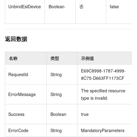
UnbindEslDevice
Boolean
否
false
返回数据
名称
类型
示例值
E69C8998-1787-4999-
RequestId
String
8C75-D663FF1173CF
The specified resource
ErrorMessage
String
type is invalid.
Success
Boolean
true
ErrorCode
String
MandatoryParameters