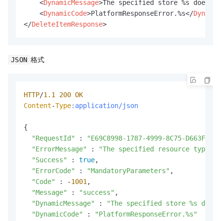
<
DynamicMessage
>
The specified store %s does no
<
DynamicCode
>
PlatformResponseError.%s
</
Dynamic
</
DeleteItemResponse
>
格式
JSON
HTTP
/
1.1
200
OK
Content
-
Type
:application/json
{

"RequestId"
 : 
"E69C8998-1787-4999-8C75-D663FF117
"ErrorMessage"
 : 
"The specified resource type is
"Success"
 : 
true
,

"ErrorCode"
 : 
"MandatoryParameters"
,

"Code"
 : -
1001
,

"Message"
 : 
"success"
,

"DynamicMessage"
 : 
"The specified store %s does 
"DynamicCode"
 : 
"PlatformResponseError.%s"