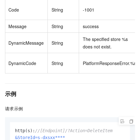
Code
String
-1001
Message
String
success
The specified store %s
DynamicMessage
String
does not exist.
DynamicCode
String
PlatformResponseError.%s
示例
请求示例
http(s):
//[Endpoint]/?Action=DeleteItem
&StoreId=s-dxsxx****