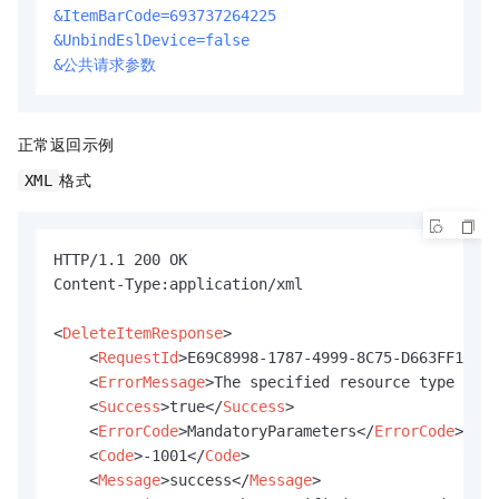
&ItemBarCode=693737264225
&UnbindEslDevice=false
&公共请求参数
正常返回示例
格式
XML
HTTP/1.1 200 OK

Content-Type:application/xml

<
DeleteItemResponse
>
<
RequestId
>
E69C8998-1787-4999-8C75-D663FF1173C
<
ErrorMessage
>
The specified resource type is i
<
Success
>
true
</
Success
>
<
ErrorCode
>
MandatoryParameters
</
ErrorCode
>
<
Code
>
-1001
</
Code
>
<
Message
>
success
</
Message
>