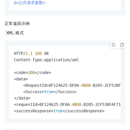
&<公共请求参数>
正常返回示例
格式
XML
HTTP/
1.1
200
 OK

Content-Type:application/xml

<code>
200
</code>

<data>

    <RequestId>8F124625-DF0A-
4B08
-B205-2CF538FAF71
    <Success>
true
</Success>

</data>

<requestId>8F124625-DF0A-
4B08
-B205-2CF538FAF713</r
<successResponse>
true
</successResponse>