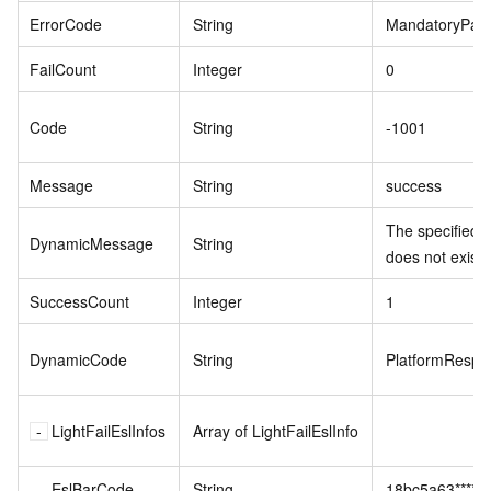
ErrorCode
String
MandatoryPar
FailCount
Integer
0
Code
String
-1001
Message
String
success
The specified 
DynamicMessage
String
does not exist.
SuccessCount
Integer
1
DynamicCode
String
PlatformRespo
LightFailEslInfos
Array of LightFailEslInfo
EslBarCode
String
18bc5a63****