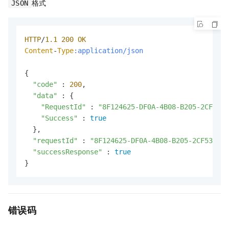
格式
JSON
HTTP
/
1.1
200
OK
Content
-
Type
:application/json
{

"code"
 : 
200
,

"data"
 : {

"RequestId"
 : 
"8F124625-DF0A-4B08-B205-2CF538F
"Success"
 : 
true
  },

"requestId"
 : 
"8F124625-DF0A-4B08-B205-2CF538FAF
"successResponse"
 : 
true
}
错误码