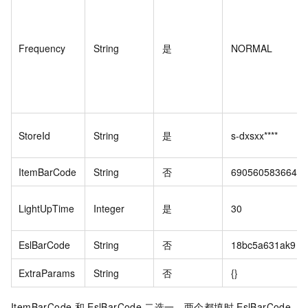
Frequency
String
是
NORMAL
StoreId
String
是
s-dxsxx****
ItemBarCode
String
否
6905605836648
LightUpTime
Integer
是
30
EslBarCode
String
否
18bc5a631ak9
ExtraParams
String
否
{}
ItemBarCode
和
EslBarCode
二选一，两个都填时
EslBarCode