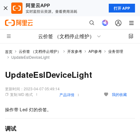
打开 APP
云价签 （文档停止维护）
云价签 （文档停止维护）
开发参考
API参考
业务管理
首页
UpdateEslDeviceLight
UpdateEslDeviceLight
更新时间：
2023-04-07 05:49:14
复制 MD 格式
我的收藏
产品详情
操作带
Led
灯的价签。
调试