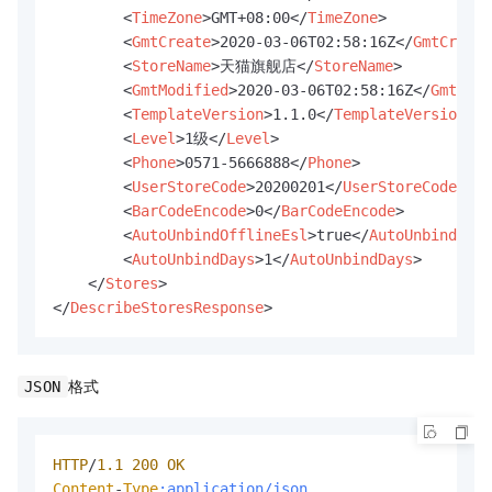
<
TimeZone
>
GMT+08:00
</
TimeZone
>
<
GmtCreate
>
2020-03-06T02:58:16Z
</
GmtCreate
<
StoreName
>
天猫旗舰店
</
StoreName
>
<
GmtModified
>
2020-03-06T02:58:16Z
</
GmtModi
<
TemplateVersion
>
1.1.0
</
TemplateVersion
>
<
Level
>
1级
</
Level
>
<
Phone
>
0571-5666888
</
Phone
>
<
UserStoreCode
>
20200201
</
UserStoreCode
>
<
BarCodeEncode
>
0
</
BarCodeEncode
>
<
AutoUnbindOfflineEsl
>
true
</
AutoUnbindOffl
<
AutoUnbindDays
>
1
</
AutoUnbindDays
>
</
Stores
>
</
DescribeStoresResponse
>
格式
JSON
HTTP
/
1.1
200
OK
Content
-
Type
:application/json