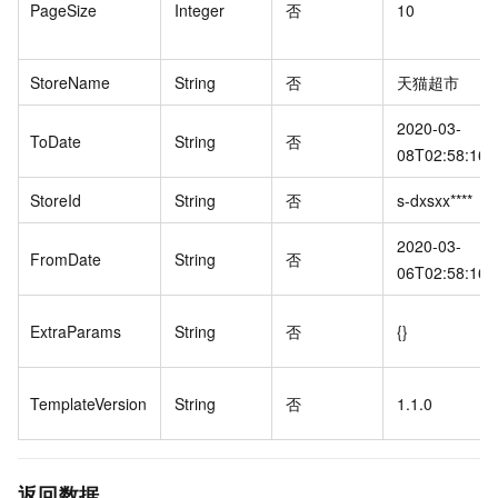
PageSize
Integer
否
10
StoreName
String
否
天猫超市
2020-03-
ToDate
String
否
08T02:58:16Z
StoreId
String
否
s-dxsxx****
2020-03-
FromDate
String
否
06T02:58:16Z
ExtraParams
String
否
{}
TemplateVersion
String
否
1.1.0
返回数据