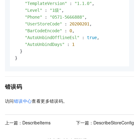
"TemplateVersion"
 : 
"1.1.0"
,

"Level"
 : 
"1级"
,

"Phone"
 : 
"0571-5666888"
,

"UserStoreCode"
 : 
20200201
,

"BarCodeEncode"
 : 
0
,

"AutoUnbindOfflineEsl"
 : 
true
,

"AutoUnbindDays"
 : 
1
  }

}
错误码
访问
错误中心
查看更多错误码。
上一篇：
DescribeItems
下一篇：
DescribeStoreConfig