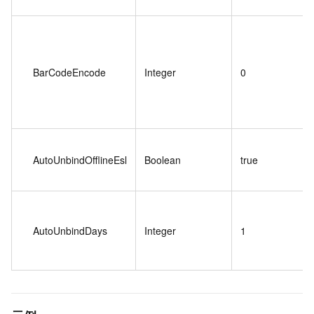
BarCodeEncode
Integer
0
AutoUnbindOfflineEsl
Boolean
true
AutoUnbindDays
Integer
1