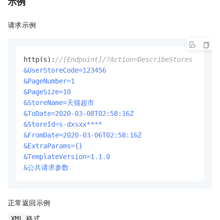
示例
请求示例
http(s):
//[Endpoint]/?Action=DescribeStores
&UserStoreCode=123456
&PageNumber=1
&PageSize=10
&StoreName=天猫超市
&ToDate=2020-03-08T02:58:16Z
&StoreId=s-dxsxx****
&FromDate=2020-03-06T02:58:16Z
&ExtraParams={}
&TemplateVersion=1.1.0
&公共请求参数
正常返回示例
格式
XML