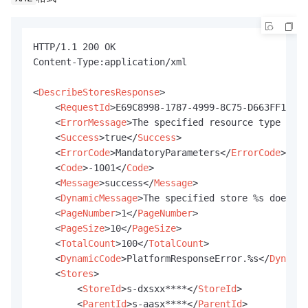
HTTP/1.1 200 OK

Content-Type:application/xml

<
DescribeStoresResponse
>
<
RequestId
>
E69C8998-1787-4999-8C75-D663FF1173C
<
ErrorMessage
>
The specified resource type is i
<
Success
>
true
</
Success
>
<
ErrorCode
>
MandatoryParameters
</
ErrorCode
>
<
Code
>
-1001
</
Code
>
<
Message
>
success
</
Message
>
<
DynamicMessage
>
The specified store %s does no
<
PageNumber
>
1
</
PageNumber
>
<
PageSize
>
10
</
PageSize
>
<
TotalCount
>
100
</
TotalCount
>
<
DynamicCode
>
PlatformResponseError.%s
</
Dynamic
<
Stores
>
<
StoreId
>
s-dxsxx****
</
StoreId
>
<
ParentId
>
s-aasx****
</
ParentId
>