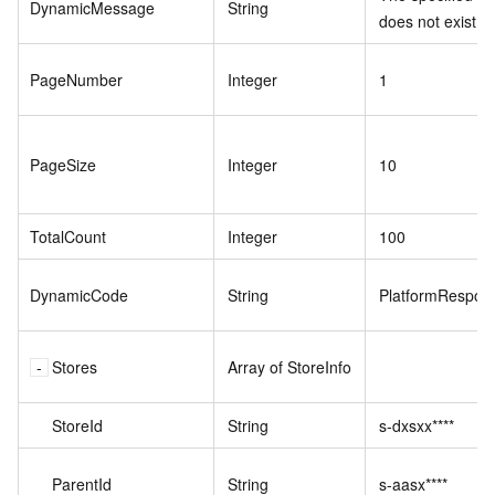
DynamicMessage
String
does not exist.
PageNumber
Integer
1
PageSize
Integer
10
TotalCount
Integer
100
DynamicCode
String
PlatformRespon
Stores
Array of StoreInfo
StoreId
String
s-dxsxx****
ParentId
String
s-aasx****