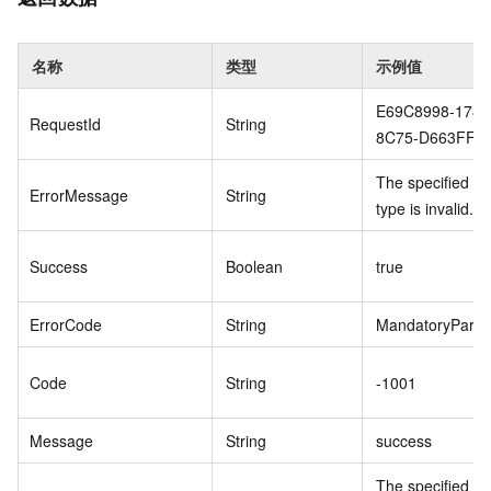
名称
类型
示例值
E69C8998-1787
RequestId
String
8C75-D663FF1
The specified r
ErrorMessage
String
type is invalid.
Success
Boolean
true
ErrorCode
String
MandatoryParam
Code
String
-1001
Message
String
success
The specified st