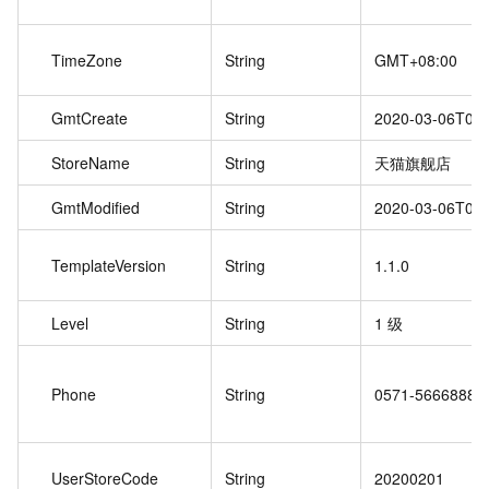
TimeZone
String
GMT+08:00
GmtCreate
String
2020-03-06T02:
StoreName
String
天猫旗舰店
GmtModified
String
2020-03-06T02:
TemplateVersion
String
1.1.0
Level
String
1
级
Phone
String
0571-5666888
UserStoreCode
String
20200201