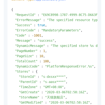
{

"RequestId"
 : 
"E69C8998-1787-4999-8C75-D663FF117
"ErrorMessage"
 : 
"The specified resource type is
"Success"
 : 
true
,

"ErrorCode"
 : 
"MandatoryParameters"
,

"Code"
 : -
1001
,

"Message"
 : 
"success"
,

"DynamicMessage"
 : 
"The specified store %s does 
"PageNumber"
 : 
1
,

"PageSize"
 : 
10
,

"TotalCount"
 : 
100
,

"DynamicCode"
 : 
"PlatformResponseError.%s"
,

"Stores"
 : {

"StoreId"
 : 
"s-dxsxx****"
,

"ParentId"
 : 
"s-aasx****"
,

"TimeZone"
 : 
"GMT+08:00"
,

"GmtCreate"
 : 
"2020-03-06T02:58:16Z"
,

"StoreName"
 : 
"天猫旗舰店"
,

"GmtModified"
 : 
"2020-03-06T02:58:16Z"
,
