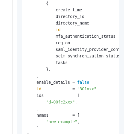
        {

            create_time                    =
            directory_id                   =
            directory_name                 =
id
                             =
            mfa_authentication_status      =
            region                         =
            saml_identity_provider_configurat
            scim_synchronization_status    =
            tasks                          = 
        },

    ]

    enable_details = 
false
id
             = 
"301xxx"
    ids            = [

"d-00fc2xxx"
,

    ]

    names          = [

"new-example"
,

    ]
