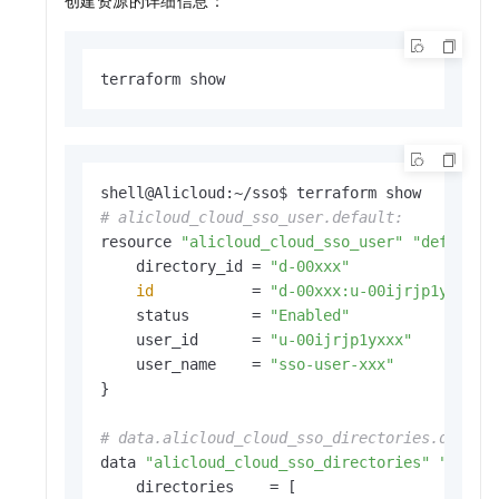
创建资源的详细信息：
terraform show
# alicloud_cloud_sso_user.default:
resource 
"alicloud_cloud_sso_user"
"default"
 
    directory_id = 
"d-00xxx"
id
           = 
"d-00xxx:u-00ijrjp1yxxx"
    status       = 
"Enabled"
    user_id      = 
"u-00ijrjp1yxxx"
    user_name    = 
"sso-user-xxx"
}

# data.alicloud_cloud_sso_directories.defaul
data 
"alicloud_cloud_sso_directories"
"defau
    directories    = [
