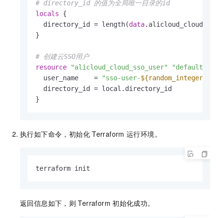
# directory_id 的值为全局唯一目录的id
locals
 {

  directory_id = length(
data
.alicloud_cloud_ss
}

# 创建云SSO用户
resource
"alicloud_cloud_sso_user"
"default"
 {

  user_name    = 
"sso-user-
${random_integer.de
  directory_id = local.directory_id

}
执行如下命令，初始化
Terraform
运行环境。
terraform init
返回信息如下，则
Terraform
初始化成功。