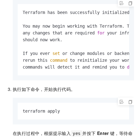
Terraform has been successfully initialized!

You may now begin working with Terraform. Try 
any changes that are required 
for
 your infrastr
should now work.

If you ever 
set
 or change modules or backend c
rerun this 
command
 to reinitialize your working
commands will detect it and remind you to 
do
 s
执行如下命令，开始执行代码。
terraform apply
在执行过程中，根据提示输入
并按下
Enter
键，等待命
yes